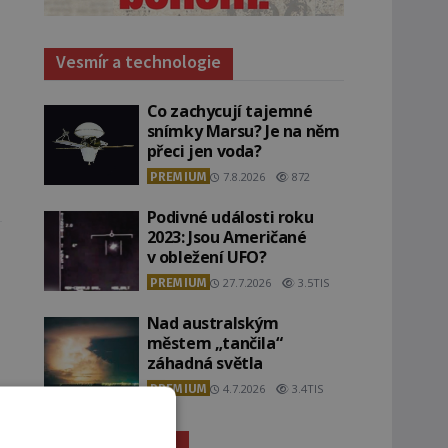
Vesmír a technologie
Co zachycují tajemné
snímky Marsu? Je na něm
přeci jen voda?
PREMIUM
7.8.2026
872
Podivné události roku
2023: Jsou Američané
v obležení UFO?
PREMIUM
27.7.2026
3.5TIS
Nad australským
městem „tančila“
záhadná světla
PREMIUM
4.7.2026
3.4TIS
Záhady historie