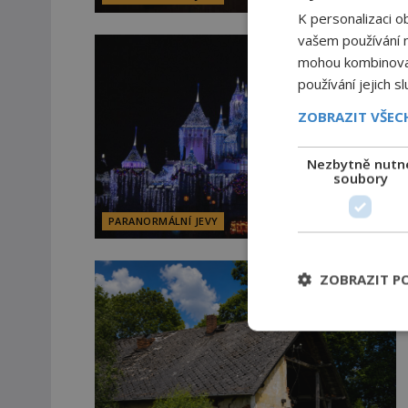
K personalizaci o
vašem používání na
mohou kombinovat 
používání jejich s
ZOBRAZIT VŠE
Nezbytně nutn
soubory
PARANORMÁLNÍ JEVY
ZOBRAZIT P