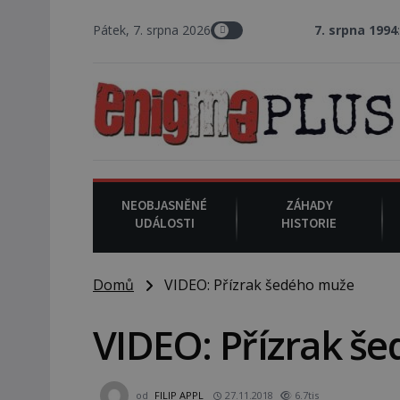
Pátek, 7. srpna 2026
7. srpna 1994
: Na americ
NEOBJASNĚNÉ
ZÁHADY
UDÁLOSTI
HISTORIE
Domů
VIDEO: Přízrak šedého muže
VIDEO: Přízrak š
od
FILIP APPL
27.11.2018
6.7tis