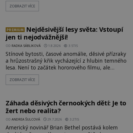
ozývají nevysvětlitelné zvuky nebo se dějí
ZOBRAZIT VÍCE
podivné jevy. Zatímco historici většinou hledají
racionální vysvětlení, záhadologové upozorňují,
že některé lokality vykazují nápadně podobná
svědectví po celé generace. A právě tato opakující
Nejděsivější lesy světa: Vstoupí
PREMIUM
se svědectví ud
jen ti nejodvážnější!
OD
RADKA SÁBLIKOVÁ
1.8.2026
3.5TIS
Stínové bytosti, časové anomálie, děsivé přízraky
a hrůzostrašný křik vycházející z hlubin temného
lesa. Není to začátek hororového filmu, ale
události, které popisují návštěvníci lesů, které
ZOBRAZIT VÍCE
jsou označovány jako nejděsivější na světě. Lidé
bydlící v jejich blízkosti se jim i za bílého dne
obloukem vyhýbají! Už jste o těchto lesích slyšeli?
A odvážili byste se je navštívit? [gallery ids="17
Záhada děsivých černookých dětí: Je to
žert nebo realita?
OD
ANDREA ŠULCOVÁ
29.7.2026
3.2TIS
Americký novinář Brian Bethel postává kolem