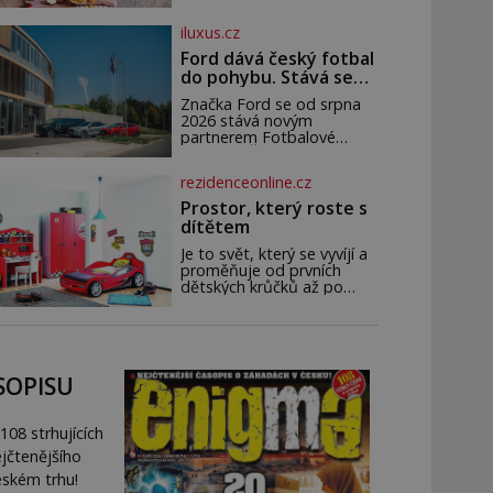
nedokážeme představit.
ořechů vlašských ořechů
Její příběh je
slunečnicových semínek
iluxus.cz
semínek dýně rozinek 3
šálky ovesných vloček 1
Ford dává český fotbal
lžíce mlet
do pohybu. Stává se
novým partnerem
Značka Ford se od srpna
FAČR
2026 stává novým
partnerem Fotbalové
asociace České republiky. V
rámci tříleté spolupráce
rezidenceonline.cz
zajistí mobilitu asociace,
reprezentačních týmů i
Prostor, který roste s
českého fotbalu v
dítětem
regionech. Partner
Je to svět, který se vyvíjí a
proměňuje od prvních
dětských krůčků až po
dospívání. Správně
navržený pokoj podporuje
bezpečí, kreativitu,
soustředění i odpočinek a
reaguje na každou etapu
SOPISU
života a specifické potřeby
dítěte. Pro nejmenší je
klíčová jednoduchost,
108 strhujících
měkkost a bezpečí, proto
by pokoj miminka měl
jčtenějšího
působit především klidně a
eském trhu!
útulně. Předškolní věk je