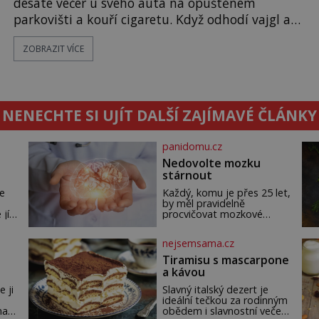
desáté večer u svého auta na opuštěném
parkovišti a kouří cigaretu. Když odhodí vajgl a
chystá se nastoupit do auta, přijdou k němu dva
ZOBRAZIT VÍCE
mladí chlapci, kterým může být okolo 14 let.
„Pane, byl byste tak laskav a svezl nás domů? Je
to pouhých několik minut od tohoto parkoviště,“
zeptá se suverénně jeden z nich. P
NENECHTE SI UJÍT DALŠÍ ZAJÍMAVÉ ČLÁNKY
panidomu.cz
Nedovolte mozku
stárnout
e
Každý, komu je přes 25 let,
by měl pravidelně
 jí
procvičovat mozkové
závity. V tomto období se
totiž začíná zhoršovat
nejsemsama.cz
ál
paměť. Možná máte
problém vzpomenout si na
Tiramisu s mascarpone
jméno kolegy z práce.
a kávou
Nebo marně v paměti
lovíte název knížky, kterou
e ji
Slavný italský dezert je
jste nedávno přečetli. Je to
ideální tečkou za rodinným
opravdu tak, s věkem jako
na
obědem i slavnostní večeří