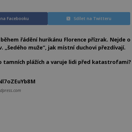
t na Facebooku
Sdílet na Twitteru
 během řádění hurikánu Florence přízrak. Nejde o
zv. „šedého muže“, jak místní duchovi přezdívají.
po tamních plážích a varuje lidi před katastrofami?
=Nl7oZEuYb8M
ordpress.com