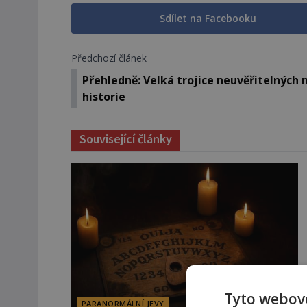
Sdílet na Facebooku
Předchozí článek
Přehledně: Velká trojice neuvěřitelných
historie
Související články
Tyto webové
PARANORMÁLNÍ JEVY