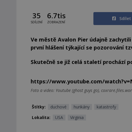
35
6.7tis
Sdíle
SDÍLENÍ
ZOBRAZENÍ
Ve městě Avalon Pier údajně zachytili
první hlášení týkající se pozorování t
Skutečně se již celá staletí prochází 
https://www.youtube.com/watch?v
Foto a video: Youtube (ghost guys go), coxrare.files.w
Štítky:
duchové
hurikány
katastrofy
Lokalita:
USA
Virginia