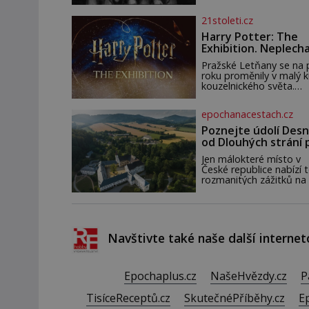
starou švadlenku. Když
to neprozradí – ostatn
21stoleti.cz
ani nemůže, protože
žádné nemá, spokojí se
Harry Potter: The
lupič s několika měďáky
Exhibition. Neplech
štůčky látky. Zraněná ž
zahájena…
pár dní nato umírá. Je to
Pražské Letňany se na 
muž nebývale krutý. Je
roku proměnily v malý 
činy budí hrůzu ještě
kouzelnického světa.
dlouho po jeho smrti
Výstava Harry Potter™:
The Exhibition přivezla
epochanacestach.cz
Česka originální filmové
kostýmy a rekvizity,
Poznejte údolí Desn
Bradavice, Hagridovu c
od Dlouhých strání 
i uč
termální prameny
Jen málokteré místo v
České republice nabízí t
rozmanitých zážitků na
malém území jako údolí
řeky Desné v srdci
Jeseníků. Během jediné
dne můžete nahlédnou
do útrob jedné z
Navštivte také naše další internet
nejvýznamnějších vodní
elektráren v Evropě, vy
se na horské hřebeny,
projet se na koloběžce
Epochaplus.cz
NašeHvězdy.cz
P
den zakončit poznáván
památek ve Velkých
TisíceReceptů.cz
SkutečnéPříběhy.cz
E
Losinách nebo v termá