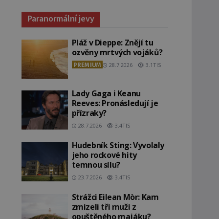
Paranormální jevy
Pláž v Dieppe: Znějí tu
ozvěny mrtvých vojáků?
PREMIUM
28.7.2026
3.1TIS
Lady Gaga i Keanu
Reeves: Pronásledují je
přízraky?
28.7.2026
3.4TIS
Hudebník Sting: Vyvolaly
jeho rockové hity
temnou sílu?
23.7.2026
3.4TIS
Strážci Eilean Mòr: Kam
zmizeli tři muži z
opuštěného majáku?