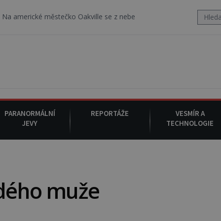
ké městečko Oakville se z nebe snáší podivná rosolovitá látka ne
PARANORMÁLNÍ
REPORTÁŽE
VESMÍR A
JEVY
TECHNOLOGIE
edého muže