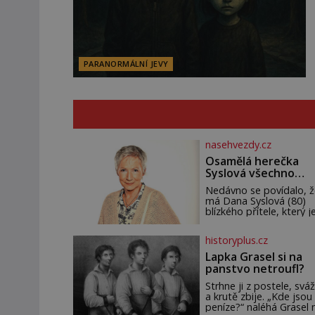
PARANORMÁLNÍ JEVY
nasehvezdy.cz
Osamělá herečka
Syslová všechno
vzdala?
Nedávno se povídalo, ž
má Dana Syslová (80)
blízkého přítele, který je
oporou. Ale je to ještě
vůbec pravda? V
historyplus.cz
posledních dnech čím d
častěji mluví o svém
Lapka Grasel si na
odchodu. Dohnala ji snad
panstvo netroufl?
samota? Půs
Strhne ji z postele, sváž
a krutě zbije. „Kde jsou
peníze?“ naléhá Grasel 