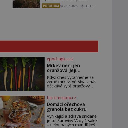
PREMIUM
22.7.2026
3.0TIS
epochaplus.cz
Mrkev není jen
oranžová. Její
neuvěřitelný příběh
Když dnes vytáhneme ze
začíná fialovou barvou
země mrkev, většina z nás
očekává sytě oranžový
kořen. Jenže po většinu své
historie je mrkev všechno
tisicereceptu.cz
možné, jen ne oranžová. Je
fialová, žlutá, bílá, někdy
Domácí ořechová
dokonce téměř černá. Až
granola bez cukru
díky stovkám let pečlivého
šlechtění se z ní stává
Vynikající a zdravá snídaně
zelenina, bez které si
je tu! Suroviny Vždy 1 šálek
českou zahradu ani
– neloupaných mandlí kešu