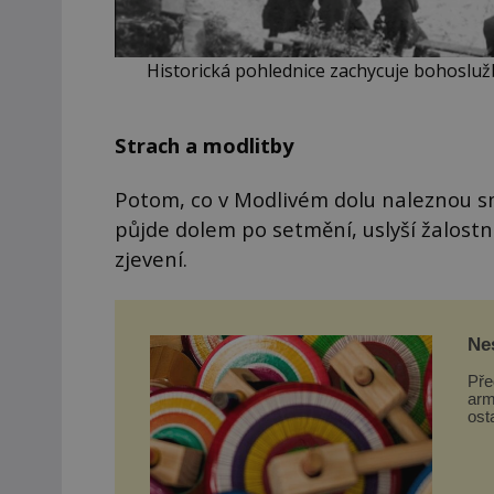
Historická pohlednice zachycuje bohosluž
Strach a modlitby
Potom, co v Modlivém dolu naleznou sm
půjde dolem po setmění, uslyší žalost
zjevení.
Nes
Na
Pře
arm
ost
se v