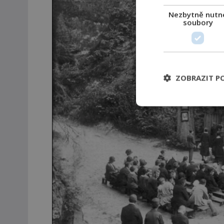
Nezbytně nutn
soubory
ZOBRAZIT P