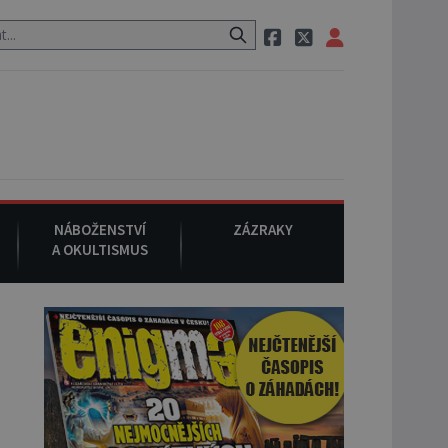
, pak si na ulici zavolá taxi, nasedne do něj a už ho nikdy nikdo nesp
NÁBOŽENSTVÍ
ZÁZRAKY
A OKULTISMUS