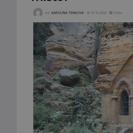
od
KAROLÍNA TRNKOVÁ
10.12.2022
3.0tis