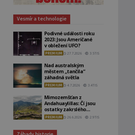
Vesmír a technologie
Podivné události roku
2023: Jsou Američané
v obležení UFO?
PREMIUM
27.7.2026
3.5TIS
Nad australským
městem „tančila“
záhadná světla
PREMIUM
4.7.2026
3.4TIS
Mimozemšťan z
Andahuaylillas: Čí jsou
ostatky zakrslého
stvoření s ohromnou
PREMIUM
26.6.2026
2.9TIS
lebkou?
Záhady historie