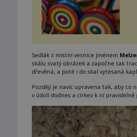
Sedlák z místní vesnice jménem
Melze
skálu svatý obrázek a započne tak trad
dřevěná, a poté i do skal vytesaná kapl
Později je navíc upravena tak, aby co 
v údolí dodnes a církev k ní pravidelně