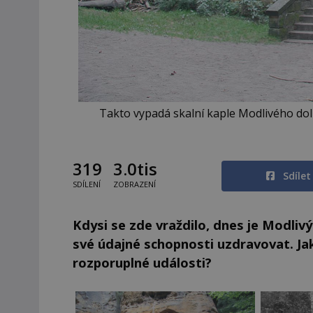
Takto vypadá skalní kaple Modlivého dolu
319
3.0tis
Sdíle
SDÍLENÍ
ZOBRAZENÍ
Kdysi se zde vraždilo, dnes je Modlivý
své údajné schopnosti uzdravovat. Ja
rozporuplné události?