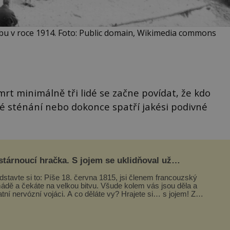
bu v roce 1914. Foto: Public domain, Wikimedia commons
rt minimálně tři lidé se začne povídat, že kdo
né sténání nebo dokonce spatří jakési podivné
tárnoucí hračka. S jojem se uklidňoval už
poleon I. Bonaparte
dstavte si to: Píše 18. června 1815, jsi členem francouzský
ádě a čekáte na velkou bitvu. Všude kolem vás jsou děla a
atní nervózní vojáci. A co děláte vy? Hrajete si… s jojem! Zdá
...