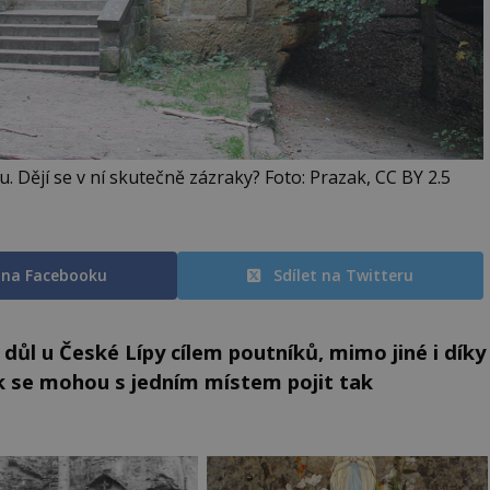
. Dějí se v ní skutečně zázraky? Foto: Prazak, CC BY 2.5
t na Facebooku
Sdílet na Twitteru
 důl u České Lípy cílem poutníků, mimo jiné i díky
k se mohou s jedním místem pojit tak