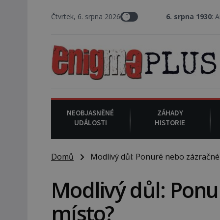
Čtvrtek, 6. srpna 2026
6. srpna 1930
: Americký vrchní soudce
NEOBJASNĚNÉ
ZÁHADY
UDÁLOSTI
HISTORIE
Domů
Modlivý důl: Ponuré nebo zázračné
Modlivý důl: Pon
místo?