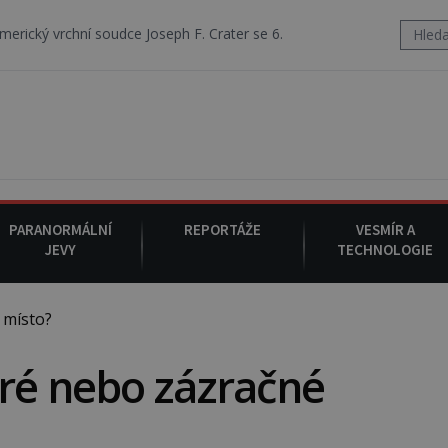
 Joseph F. Crater se 6. srpna 1930 navečeří ve své oblíbené restauraci
PARANORMÁLNÍ
REPORTÁŽE
VESMÍR A
JEVY
TECHNOLOGIE
 místo?
uré nebo zázračné