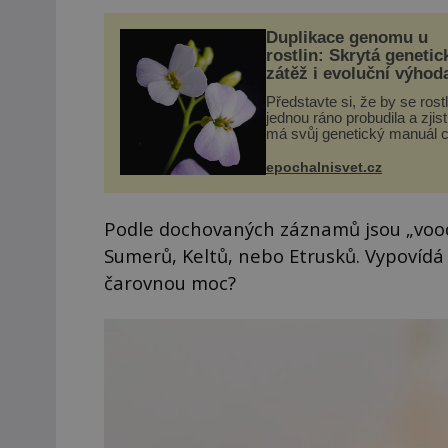
Duplikace genomu u
rostlin: Skrytá genetic
zátěž i evoluční výhod
Představte si, že by se rost
jednou ráno probudila a zjist
má svůj genetický manuál c
dvakrát. Přesně to se obča
přírodě stane – a podle nov
epochalnisvet.cz
výzkumu to může být pro d
vstupenka...
Podle dochovaných záznamů jsou „vood
Sumerů, Keltů, nebo Etrusků. Vypovídá 
čarovnou moc?