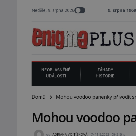
Neděle, 9. srpna 2026
9. srpna 1969
: V Los Angeles p
NEOBJASNĚNÉ
ZÁHADY
UDÁLOSTI
HISTORIE
Domů
Mohou voodoo panenky přivodit s
Mohou voodoo pan
od
ADRIANA VOJTÍŠKOVÁ
11.5.2023
2.5tis