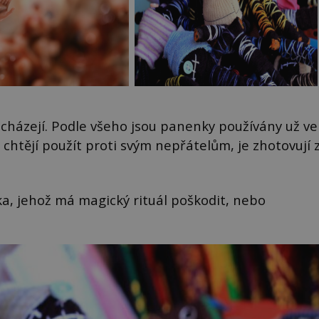
ocházejí. Podle všeho jsou panenky používány už ve
 chtějí použít proti svým nepřátelům, je zhotovují 
ěka, jehož má magický rituál poškodit, nebo