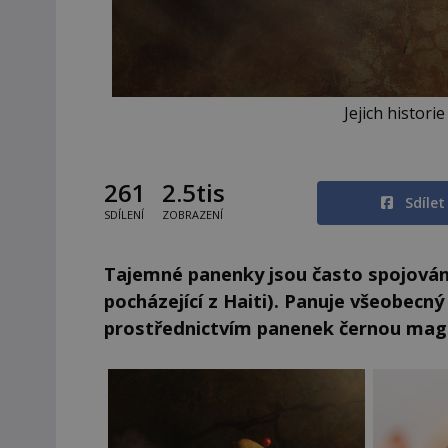
Jejich histori
261
2.5tis
Sdíle
SDÍLENÍ
ZOBRAZENÍ
Tajemné panenky jsou často spojová
pocházející z Haiti). Panuje všeobecný
prostřednictvím panenek černou magi