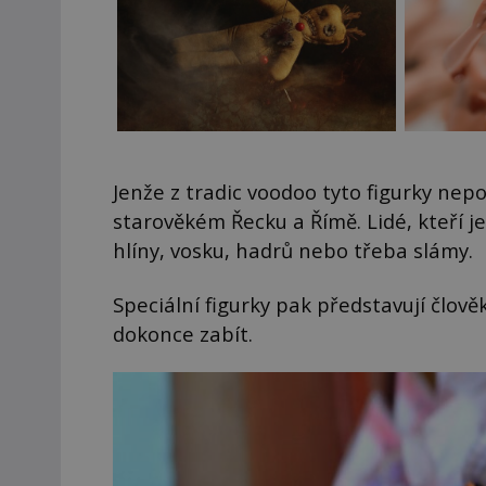
Jenže z tradic voodoo tyto figurky nep
starověkém Řecku a Římě. Lidé, kteří je
hlíny, vosku, hadrů nebo třeba slámy.
Speciální figurky pak představují člov
dokonce zabít.