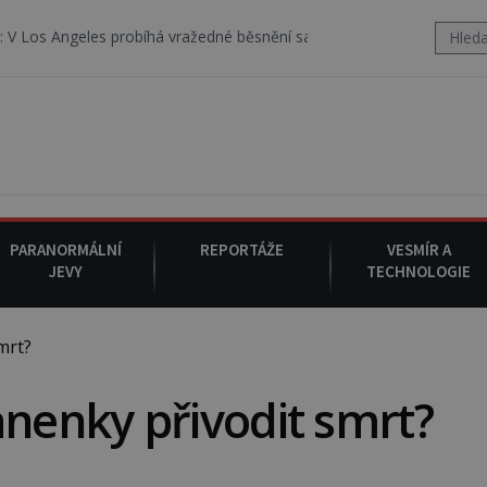
robíhá vražedné běsnění satanistického gangu vedeného Charlesem
PARANORMÁLNÍ
REPORTÁŽE
VESMÍR A
JEVY
TECHNOLOGIE
mrt?
enky přivodit smrt?