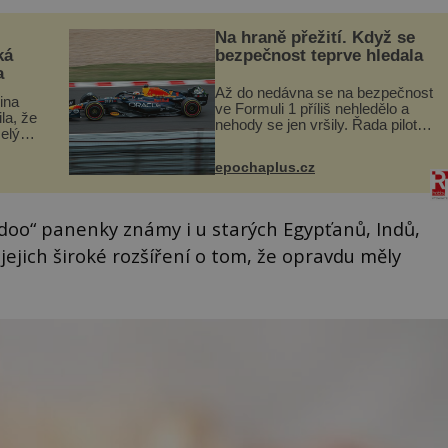
Na hraně přežití. Když se
ká
bezpečnost teprve hledala
a
Až do nedávna se na bezpečnost
lina
ve Formuli 1 příliš nehledělo a
ila, že
nehody se jen vršily. Řada pilotů
elý
to poznala na vlastní kůži, často
s v
s trvalými následky nebo bohužel
ého
epochaplus.cz
i ztrátou života. Dnes
ruhy
nepochopiteln...
oo“ panenky známy i u starých Egypťanů, Indů,
jejich široké rozšíření o tom, že opravdu měly