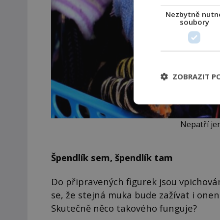
Nezbytně nutn
soubory
ZOBRAZIT P
Nepatří je
Špendlík sem, špendlík tam
Do připravených figurek jsou vpichovány
se, že stejná muka bude zažívat i onen
Skutečně něco takového funguje?