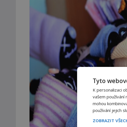
Tyto webové
K personalizaci o
vašem používání na
mohou kombinovat 
používání jejich s
ZOBRAZIT VŠE