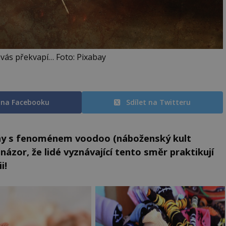
e vás překvapí… Foto: Pixabay
t na Facebooku
Sdílet na Twitteru
ny s fenoménem voodoo (náboženský kult
 názor, že lidé vyznávající tento směr praktikují
i!