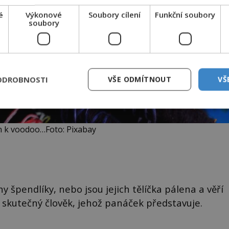
é
Výkonové
Soubory cílení
Funkční soubory
soubory
ODROBNOSTI
VŠE ODMÍTNOUT
VŠ
n k voodoo…Foto: Pixabay
 špendlíky, nebo jsou jejich tělíčka pálena a věří
 skutečný člověk, jehož panáček představuje.