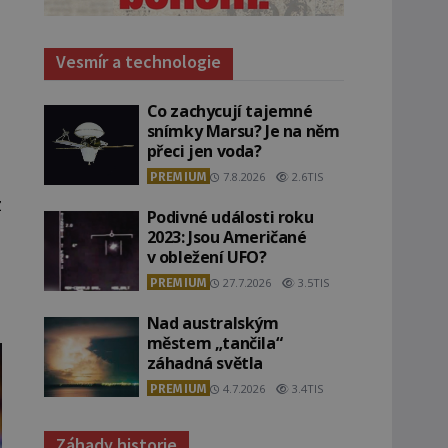
Vesmír a technologie
Co zachycují tajemné
snímky Marsu? Je na něm
přeci jen voda?
PREMIUM
7.8.2026
2.6TIS
z
Podivné události roku
2023: Jsou Američané
v obležení UFO?
PREMIUM
27.7.2026
3.5TIS
Nad australským
městem „tančila“
záhadná světla
PREMIUM
4.7.2026
3.4TIS
Záhady historie