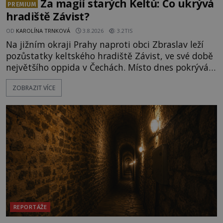
Za magií starých Keltů: Co ukrývá
PREMIUM
hradiště Závist?
OD
KAROLÍNA TRNKOVÁ
3.8.2026
3.2TIS
Na jižním okraji Prahy naproti obci Zbraslav leží
pozůstatky keltského hradiště Závist, ve své době
největšího oppida v Čechách. Místo dnes pokrývá
les, zbytky po kdysi monumentálním hradišti jsou
ZOBRAZIT VÍCE
ale v terénu patrné stále. Co dalšího tu po Keltech
zůstalo? Prozkoumejte to spolu s ENIGMOU! Na
vrch Hr
REPORTÁŽE