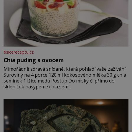
tisicereceptu.cz
Chia puding s ovocem
Mimořádně zdravá snídaně, která pohladí vaše zažívání.
Suroviny na 4 porce 120 ml kokosového mléka 30 g chia
semínek 1 lžíce medu Postup Do misky či přímo do
skleniček nasypeme chia semí