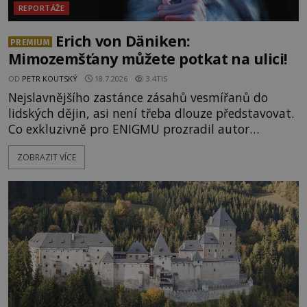
REPORTÁŽE
Erich von Däniken:
PREMIUM
Mimozemšťany můžete potkat na ulici!
OD
PETR KOUTSKÝ
18.7.2026
3.4TIS
Nejslavnějšího zastánce zásahů vesmířanů do
lidských dějin, asi není třeba dlouze představovat.
Co exkluzivně pro ENIGMU prozradil autor
Vzpomínek na budoucnost, švýcarský badatel
ZOBRAZIT VÍCE
Erich von Däniken? Orbitální stanice Viking 1
přelétá na oběžné dráze nad rudou planetou. Když
je umělá družice od povrchu Marsu vzdálena asi
1873 kilometrů, nachá