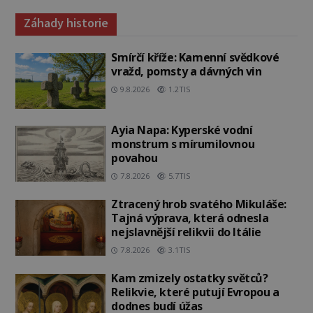
Záhady historie
Smírčí kříže: Kamenní svědkové
vražd, pomsty a dávných vin
9.8.2026
1.2TIS
Ayia Napa: Kyperské vodní
monstrum s mírumilovnou
povahou
7.8.2026
5.7TIS
Ztracený hrob svatého Mikuláše:
Tajná výprava, která odnesla
nejslavnější relikvii do Itálie
7.8.2026
3.1TIS
Kam zmizely ostatky světců?
Relikvie, které putují Evropou a
dodnes budí úžas