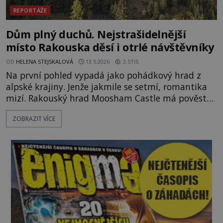
REPORTÁŽE
Dům plný duchů. Nejstrašidelnější
místo Rakouska děsí i otrlé návštěvníky
OD
HELENA STEJSKALOVÁ
13.5.2026
3.5TIS
Na první pohled vypadá jako pohádkový hrad z
alpské krajiny. Jenže jakmile se setmí, romantika
mizí. Rakouský hrad Moosham Castle má pověst
nejděsivějšího domu v celé zemi. Lidé tu údajně
ZOBRAZIT VÍCE
slyší kroky v prázdných chodbách, šeptání ze zdí i
nářek mrtvých. A záhadologové tvrdí, že zdejší
temná minulost mohla zanechat něco, co se
dodnes nepodařilo vysvětlit. Kamenný hrad stojí v
horách Salcburska u