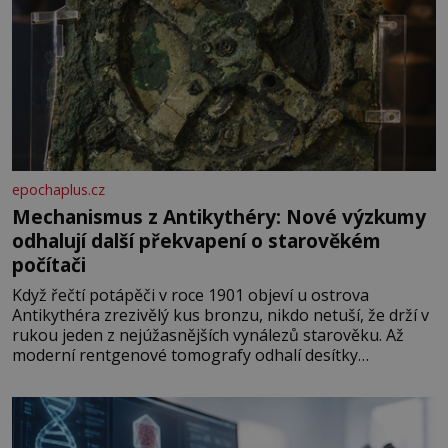
epochaplus.cz
Mechanismus z Antikythéry: Nové výzkumy
odhalují další překvapení o starověkém
počítači
Když řečtí potápěči v roce 1901 objeví u ostrova
Antikythéra zrezivělý kus bronzu, nikdo netuší, že drží v
rukou jeden z nejúžasnějších vynálezů starověku. Až
moderní rentgenové tomografy odhalí desítky
ozubených kol ukrytých uvnitř. Mechanismus z
Antikythéry je dnes považován za nejstarší známý
analogový počítač na světě. Přesto ani po více než sto
letech výzkumu