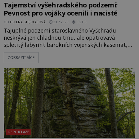
Tajemství vyšehradského podzemí:
Pevnost pro vojáky ocenili i nacisté
OD
HELENA STEJSKALOVÁ
23.7.2026
3.2TIS
Tajuplné podzemí staroslavného Vyšehradu
neskrývá jen chladnou tmu, ale opatrovává
spletitý labyrint barokních vojenských kasemat,
zapomenuté chrámy a vzácné národní poklady.
ZOBRAZIT VÍCE
Hluboko uvnitř mohutné skály nad řekou Vltavou
pulzuje skrytá historie, která se dodnes úspěšně
vyhýbá shonu moderní metropole. Místo, ke
kterému se vážou nejstarší české mýty, ve svých
temných útrobách střeží monumentální
REPORTÁŽE