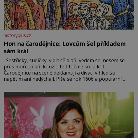
historyplus.cz
Hon na čarodějnice: Lovcům šel příkladem
sám král
„Sestřičky, sudičky, v dlaně dlaň, vedem se, nesem se
přes moře, pláň, kouzlo teď točme kol a kol.“
Čarodějnice na scéně deklamují a diváci v hledišti
napětím ani nedýchají. Píše se rok 1606 a populární
anglický dramatik William Shakespeare uvádí svou
Tragédii o Macbethovi. Napsal ji pro krále Jakuba I., jenž
v roce 1603 vystřídal