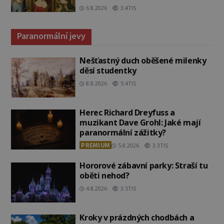
6.8.2026
3.4TIS
Paranormální jevy
Nešťastný duch oběšené milenky
děsí studentky
8.8.2026
5.4TIS
Herec Richard Dreyfuss a
muzikant Dave Grohl: Jaké mají
paranormální zážitky?
PREMIUM
5.8.2026
3.3TIS
Hororové zábavní parky: Straší tu
oběti nehod?
4.8.2026
3.5TIS
Kroky v prázdných chodbách a