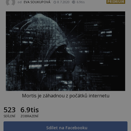
PREMIUM
od
EVA SOUKUPOVÁ
8.7.2020
6.9tis
Mortis je záhadnou z počátků internetu
523
6.9tis
SDÍLENÍ
ZOBRAZENÍ
Sdílet na Facebooku