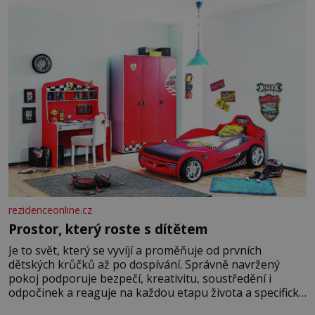
rozhodla stávkovat. Cvičte
rezidenceonline.cz
Prostor, který roste s dítětem
Je to svět, který se vyvíjí a proměňuje od prvních
dětských krůčků až po dospívání. Správně navržený
pokoj podporuje bezpečí, kreativitu, soustředění i
odpočinek a reaguje na každou etapu života a specifické
potřeby dítěte. Pro nejmenší je klíčová jednoduchost,