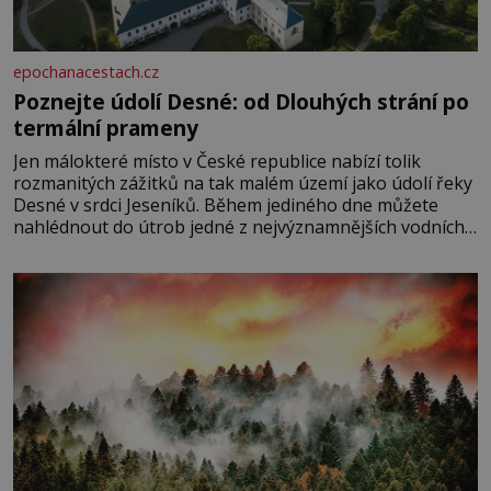
epochanacestach.cz
Poznejte údolí Desné: od Dlouhých strání po
termální prameny
Jen málokteré místo v České republice nabízí tolik
rozmanitých zážitků na tak malém území jako údolí řeky
Desné v srdci Jeseníků. Během jediného dne můžete
nahlédnout do útrob jedné z nejvýznamnějších vodních
elektráren v Evropě, vydat se na horské hřebeny, projet
se na koloběžce a den zakončit poznáváním památek ve
Velkých Losinách nebo v termálním