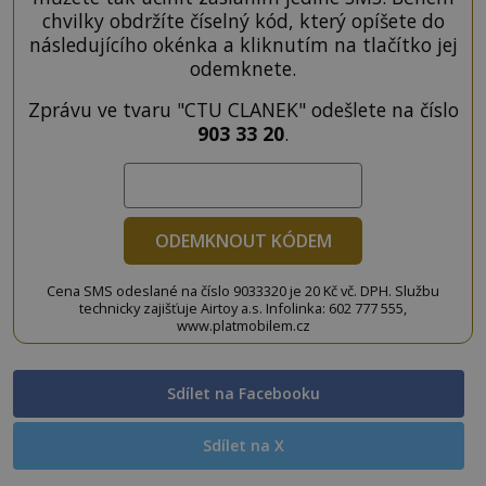
chvilky obdržíte číselný kód, který opíšete do
následujícího okénka a kliknutím na tlačítko jej
odemknete.
Zprávu ve tvaru "CTU CLANEK" odešlete na číslo
903 33 20
.
ODEMKNOUT KÓDEM
Cena SMS odeslané na číslo 9033320 je 20 Kč vč. DPH. Službu
technicky zajišťuje Airtoy a.s. Infolinka: 602 777 555,
www.platmobilem.cz
Sdílet na Facebooku
Sdílet na X