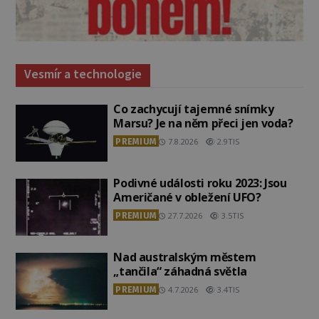
Vesmír a technologie
Co zachycují tajemné snímky
Marsu? Je na něm přeci jen voda?
PREMIUM
7.8.2026
2.9TIS
Podivné události roku 2023: Jsou
Američané v obležení UFO?
PREMIUM
27.7.2026
3.5TIS
Nad australským městem
„tančila“ záhadná světla
PREMIUM
4.7.2026
3.4TIS