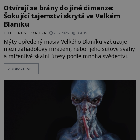
Otvírají se brány do jiné dimenze:
Šokující tajemství skrytá ve Velkém
Blaníku
OD
HELENA STEJSKALOVÁ
21.7.2026
3.4TIS
Mýty opředený masiv Velkého Blaníku vzbuzuje
mezi záhadology mrazení, neboť jeho suťové svahy
a mlčenlivé skalní útesy podle mnoha svědectví
fungují jako anomální zóny, kde selhává lidské
ZOBRAZIT VÍCE
vnímání času i prostoru. Geologické anomálie hory
nenechávají nikoho chladným a esoterici i
badatelé zde odkrývají indicie, které propojují
prastaré pohanské kulty, keltské svatyně a zprávy
o lidech, kteří v