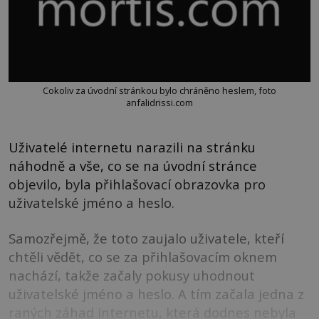
Cokoliv za úvodní stránkou bylo chráněno heslem, foto
anfalidrissi.com
Uživatelé internetu narazili na stránku
náhodně a vše, co se na úvodní stránce
objevilo, byla přihlašovací obrazovka pro
uživatelské jméno a heslo.
Samozřejmě, že toto zaujalo uživatele, kteří
chtěli vědět, co se za přihlašovacím oknem
nachází, takže začaly pokusy uhodnout
uživatelské jméno a heslo. A tím začala jedna z
raných záhad internetu, která dodnes nebyla