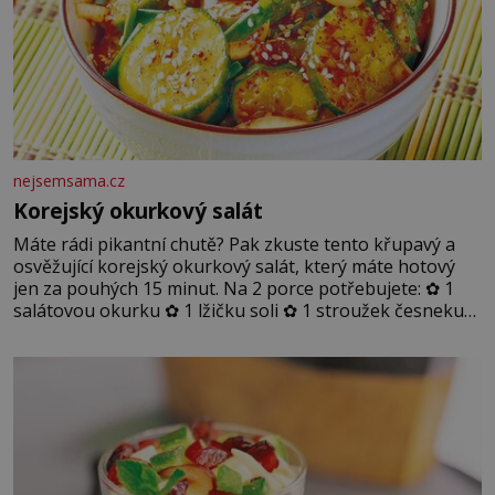
nejsemsama.cz
Korejský okurkový salát
Máte rádi pikantní chutě? Pak zkuste tento křupavý a
osvěžující korejský okurkový salát, který máte hotový
jen za pouhých 15 minut. Na 2 porce potřebujete: ✿ 1
salátovou okurku ✿ 1 lžičku soli ✿ 1 stroužek česneku
✿ 1 lžíci sójové omáčky ✿ 1 lžíci rýžového octa ✿ 1 lžičku
sezamového oleje ✿ 1 lžičku chilli ✿ 1 lžičku cukru ✿ 1
jarní cibulku ✿ 1 lžíci sezamových semínek