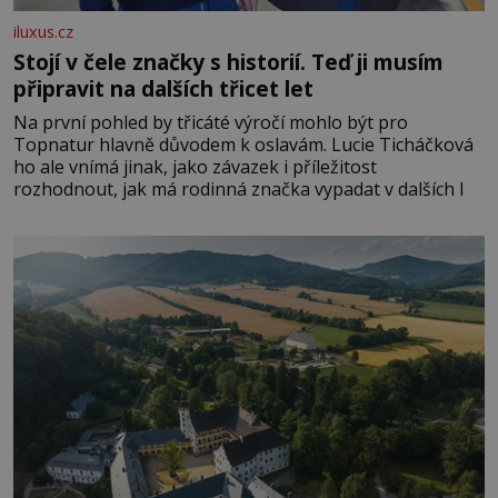
iluxus.cz
Stojí v čele značky s historií. Teď ji musím
připravit na dalších třicet let
Na první pohled by třicáté výročí mohlo být pro
Topnatur hlavně důvodem k oslavám. Lucie Ticháčková
ho ale vnímá jinak, jako závazek i příležitost
rozhodnout, jak má rodinná značka vypadat v dalších l