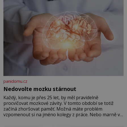
panidomu.cz
Nedovolte mozku stárnout
Každý, komu je přes 25 let, by měl pravidelně
procvičovat mozkové závity. V tomto období se totiž
začíná zhoršovat paměť. Možná máte problém
vzpomenout si na jméno kolegy z práce. Nebo marně v
paměti lovíte název knížky, kterou jste nedávno přečetli.
Je to opravdu tak, s věkem jako kdyby se paměť