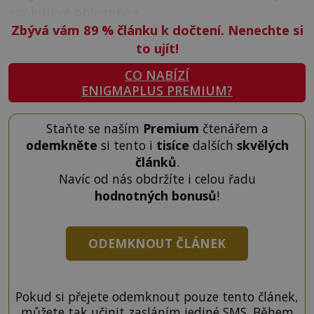
spolehlivě objasněna.
Zbývá vám 89
%
článku k dočtení. Nenechte si
to ujít!
CO NABÍZÍ
ENIGMAPLUS PREMIUM?
Staňte se naším
Premium
čtenářem a
odemkněte
si tento i
tisíce
dalších
skvělých
článků
.
Navíc od nás obdržíte i celou řadu
hodnotných bonusů
!
ODEMKNOUT ČLÁNEK
Pokud si přejete odemknout pouze tento článek,
můžete tak učinit zasláním jediné SMS. Během