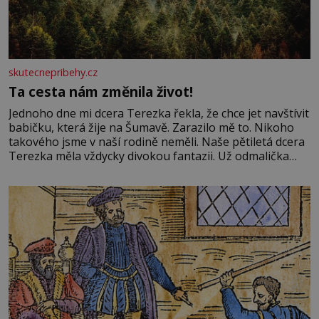
skutecnepribehy.cz
Ta cesta nám změnila život!
Jednoho dne mi dcera Terezka řekla, že chce jet navštívit
babičku, která žije na Šumavě. Zarazilo mě to. Nikoho
takového jsme v naší rodině neměli. Naše pětiletá dcera
Terezka měla vždycky divokou fantazii. Už odmalička
milovala svět pohádek. Každou chvilku mi říkala, že se jí
zdálo o jednorožcích, krásných princeznách, statečných
rytířích a létajících dracích.