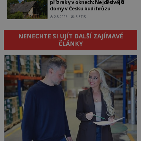
přízraky v oknech: Nejděsivější
domy v Česku budí hrůzu
2.8.2026
3.3TIS
NENECHTE SI UJÍT DALŠÍ ZAJÍMAVÉ
ČLÁNKY