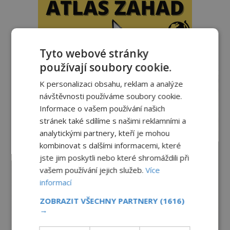
Tyto webové stránky
používají soubory cookie.
reklama
K personalizaci obsahu, reklam a analýze
návštěvnosti používáme soubory cookie.
Informace o vašem používání našich
stránek také sdílíme s našimi reklamními a
analytickými partnery, kteří je mohou
kombinovat s dalšími informacemi, které
jste jim poskytli nebo které shromáždili při
vašem používání jejich služeb.
Více
informací
ZOBRAZIT VŠECHNY PARTNERY
(1616)
→