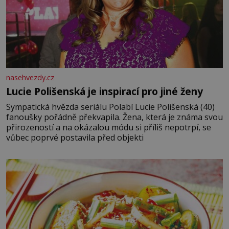
nasehvezdy.cz
Lucie Polišenská je inspirací pro jiné ženy
Sympatická hvězda seriálu Polabí Lucie Polišenská (40)
fanoušky pořádně překvapila. Žena, která je známa svou
přirozeností a na okázalou módu si příliš nepotrpí, se
vůbec poprvé postavila před objekti