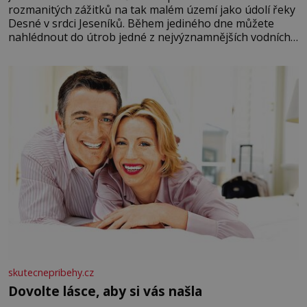
rozmanitých zážitků na tak malém území jako údolí řeky
Desné v srdci Jeseníků. Během jediného dne můžete
nahlédnout do útrob jedné z nejvýznamnějších vodních
elektráren v Evropě, vydat se na horské hřebeny, projet
se na koloběžce a den zakončit poznáváním památek ve
Velkých Losinách nebo v termálním
skutecnepribehy.cz
Dovolte lásce, aby si vás našla