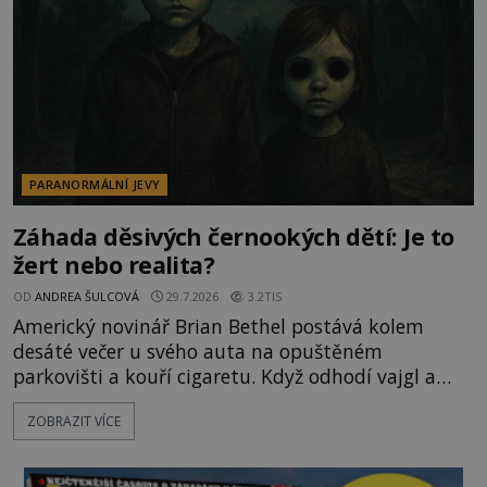
byste se je navštívit? [gallery ids="17
PARANORMÁLNÍ JEVY
Záhada děsivých černookých dětí: Je to
žert nebo realita?
OD
ANDREA ŠULCOVÁ
29.7.2026
3.2TIS
Americký novinář Brian Bethel postává kolem
desáté večer u svého auta na opuštěném
parkovišti a kouří cigaretu. Když odhodí vajgl a
chystá se nastoupit do auta, přijdou k němu dva
ZOBRAZIT VÍCE
mladí chlapci, kterým může být okolo 14 let.
„Pane, byl byste tak laskav a svezl nás domů? Je to
pouhých několik minut od tohoto parkoviště,“