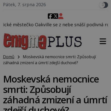
Pátek, 7. srpna 2026
le se z nebe snáší podivná rosolovitá látka neznám
Domů
Moskevská nemocnice smrti: Způsobují
záhadná zmizení a úmrtí zdejší duchové?
Moskevská nemocnice
smrti: Způsobují
záhadná zmizení a úmrtí
zdejší duchové?