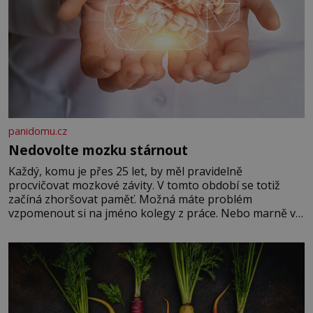
panidomu.cz
Nedovolte mozku stárnout
Každý, komu je přes 25 let, by měl pravidelně
procvičovat mozkové závity. V tomto období se totiž
začíná zhoršovat paměť. Možná máte problém
vzpomenout si na jméno kolegy z práce. Nebo marně v
paměti lovíte název knížky, kterou jste nedávno přečetli.
Je to opravdu tak, s věkem jako kdyby se paměť
rozhodla stávkovat. Cvičte