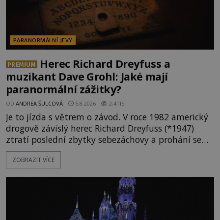
PARANORMÁLNÍ JEVY
Herec Richard Dreyfuss a
PREMIUM
muzikant Dave Grohl: Jaké mají
paranormální zážitky?
OD
ANDREA ŠULCOVÁ
5.8.2026
2.4TIS
Je to jízda s větrem o závod. V roce 1982 americký
drogově závislý herec Richard Dreyfuss (*1947)
ztratí poslední zbytky sebezáchovy a prohání se
po silnicích ve svém mercedesu jako utržený ze
ZOBRAZIT VÍCE
řetězu. Vše vyvrcholí katastrofou, když to Dreyfuss
napálí v plné rychlosti do stromu! Policie ve vraku
následně nalezne schovaný kokain. Tímto
momentem se slavnému