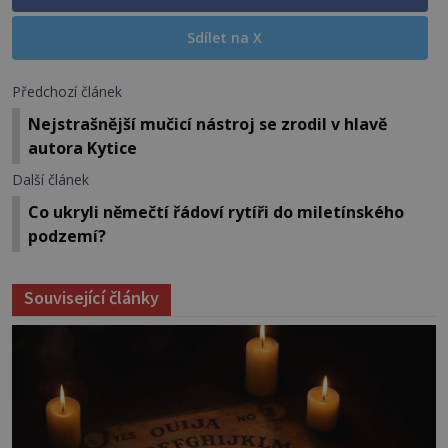
Sdílet na X
Předchozí článek
Nejstrašnější mučicí nástroj se zrodil v hlavě
autora Kytice
Další článek
Co ukryli němečtí řádoví rytíři do miletínského
podzemí?
Související články