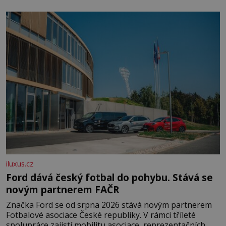
klidného ptáčka, který většinu dne jen posedává. Hodně
času tráví na zemi, kde sbírá zbytky semínek Jeho
domovinou je prakticky celá Austrálie s výjimkou
pobřežní oblasti.
iluxus.cz
Ford dává český fotbal do pohybu. Stává se
novým partnerem FAČR
Značka Ford se od srpna 2026 stává novým partnerem
Fotbalové asociace České republiky. V rámci tříleté
spolupráce zajistí mobilitu asociace, reprezentačních