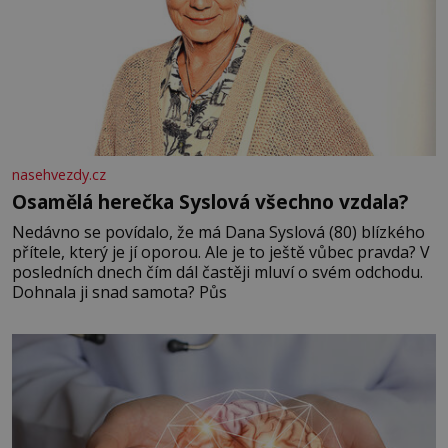
nasehvezdy.cz
Osamělá herečka Syslová všechno vzdala?
Nedávno se povídalo, že má Dana Syslová (80) blízkého
přítele, který je jí oporou. Ale je to ještě vůbec pravda? V
posledních dnech čím dál častěji mluví o svém odchodu.
Dohnala ji snad samota? Půs