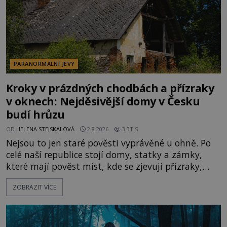
PARANORMÁLNÍ JEVY
Kroky v prázdných chodbách a přízraky
v oknech: Nejděsivější domy v Česku
budí hrůzu
OD
HELENA STEJSKALOVÁ
2.8.2026
3.3TIS
Nejsou to jen staré pověsti vyprávěné u ohně. Po
celé naší republice stojí domy, statky a zámky,
které mají pověst míst, kde se zjevují přízraky,
ozývají nevysvětlitelné zvuky nebo se dějí podivné
ZOBRAZIT VÍCE
jevy. Zatímco historici většinou hledají racionální
vysvětlení, záhadologové upozorňují, že některé
lokality vykazují nápadně podobná svědectví po
celé generace. A právě tato opakující se svědectví