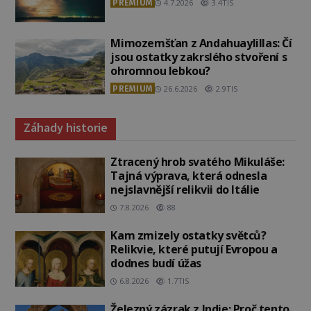
PREMIUM
4.7.2026
3.4TIS
Mimozemšťan z Andahuaylillas: Čí
jsou ostatky zakrslého stvoření s
ohromnou lebkou?
PREMIUM
26.6.2026
2.9TIS
Záhady historie
Ztracený hrob svatého Mikuláše:
Tajná výprava, která odnesla
nejslavnější relikvii do Itálie
7.8.2026
88
Kam zmizely ostatky světců?
Relikvie, které putují Evropou a
dodnes budí úžas
6.8.2026
1.7TIS
Železný zázrak z Indie: Proč tento