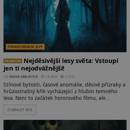
ud
PARANORMÁLNÍ JEVY
Nejděsivější lesy světa: Vstoupí
PREMIUM
jen ti nejodvážnější!
OD
RADKA SÁBLIKOVÁ
1.8.2026
3.5TIS
Stínové bytosti, časové anomálie, děsivé přízraky a
hrůzostrašný křik vycházející z hlubin temného
lesa. Není to začátek hororového filmu, ale
události, které popisují návštěvníci lesů, které jsou
ZOBRAZIT VÍCE
označovány jako nejděsivější na světě. Lidé bydlící
v jejich blízkosti se jim i za bílého dne obloukem
vyhýbají! Už jste o těchto lesích slyšeli? A odvážili