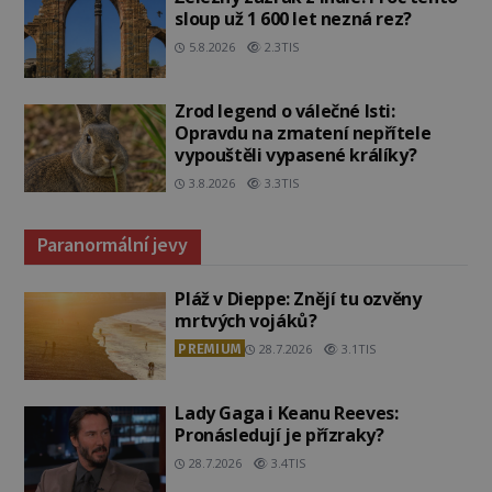
sloup už 1 600 let nezná rez?
5.8.2026
2.3TIS
Zrod legend o válečné lsti:
Opravdu na zmatení nepřítele
vypouštěli vypasené králíky?
3.8.2026
3.3TIS
Paranormální jevy
Pláž v Dieppe: Znějí tu ozvěny
mrtvých vojáků?
PREMIUM
28.7.2026
3.1TIS
Lady Gaga i Keanu Reeves:
Pronásledují je přízraky?
28.7.2026
3.4TIS