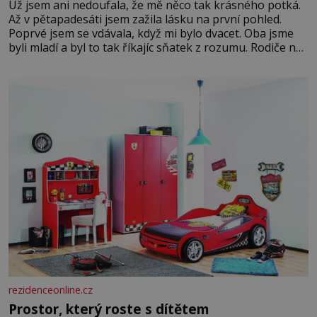
Už jsem ani nedoufala, že mě něco tak krásného potká.
Až v pětapadesáti jsem zažila lásku na první pohled.
Poprvé jsem se vdávala, když mi bylo dvacet. Oba jsme
byli mladí a byl to tak říkajíc sňatek z rozumu. Rodiče nás
dali dohromady, Toník byl dobře zaopatřený mladý muž.
Manželství nám oběma moc nesvědčilo, brzy jsme zjistili,
že
rezidenceonline.cz
Prostor, který roste s dítětem