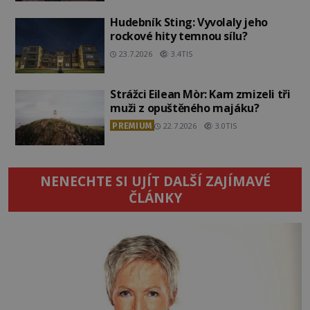
Hudebník Sting: Vyvolaly jeho
rockové hity temnou sílu?
23.7.2026
3.4TIS
Strážci Eilean Mòr: Kam zmizeli tři
muži z opuštěného majáku?
PREMIUM
22.7.2026
3.0TIS
NENECHTE SI UJÍT DALŠÍ ZAJÍMAVÉ
ČLÁNKY