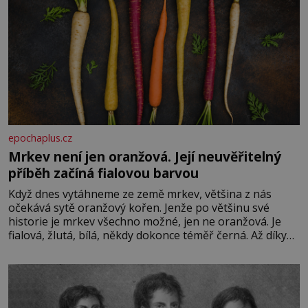
epochaplus.cz
Mrkev není jen oranžová. Její neuvěřitelný
příběh začíná fialovou barvou
Když dnes vytáhneme ze země mrkev, většina z nás
očekává sytě oranžový kořen. Jenže po většinu své
historie je mrkev všechno možné, jen ne oranžová. Je
fialová, žlutá, bílá, někdy dokonce téměř černá. Až díky
stovkám let pečlivého šlechtění se z ní stává zelenina,
bez které si českou zahradu ani nedokážeme představit.
Její příběh je