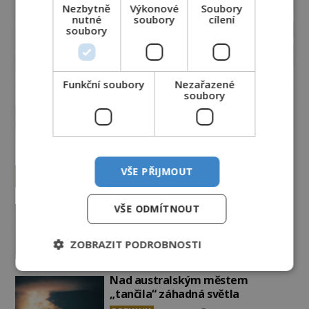
Nezbytně
Výkonové
Soubory
nutné
soubory
cílení
soubory
Funkční soubory
Nezařazené
soubory
VŠE PŘIJMOUT
Vesmír a technologie
Podivné události roku 2023: Jsou
VŠE ODMÍTNOUT
Američané v obležení UFO?
PREMIUM
27.7.2026
3.5TIS
ZOBRAZIT PODROBNOSTI
Nad australským městem
„tančila“ záhadná světla