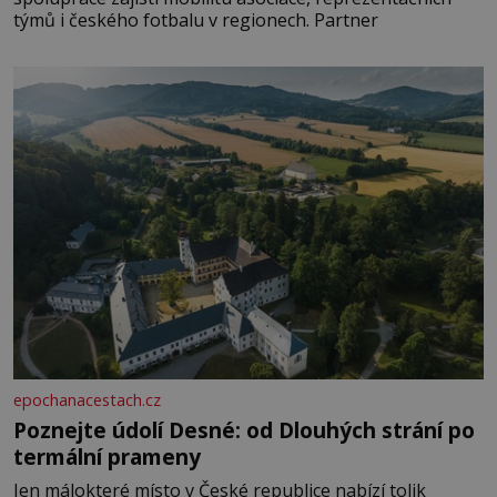
týmů i českého fotbalu v regionech. Partner
epochanacestach.cz
Poznejte údolí Desné: od Dlouhých strání po
termální prameny
Jen málokteré místo v České republice nabízí tolik