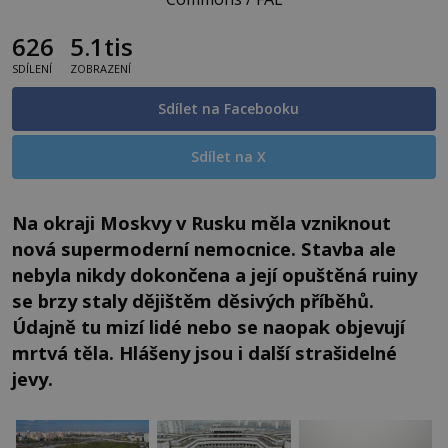
626
5.1tis
SDÍLENÍ
ZOBRAZENÍ
Sdílet na Facebooku
Sdílet na X
Na okraji Moskvy v Rusku měla vzniknout
nová supermoderní nemocnice. Stavba ale
nebyla nikdy dokončena a její opuštěná ruiny
se brzy staly dějištěm děsivých příběhů.
Údajně tu mizí lidé nebo se naopak objevují
mrtvá těla. Hlášeny jsou i další strašidelné
jevy.