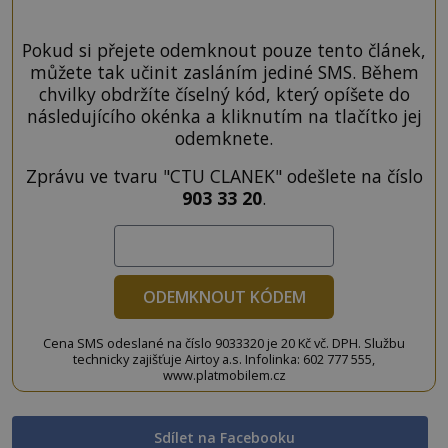
Pokud si přejete odemknout pouze tento článek,
můžete tak učinit zasláním jediné SMS. Během
chvilky obdržíte číselný kód, který opíšete do
následujícího okénka a kliknutím na tlačítko jej
odemknete.
Zprávu ve tvaru "CTU CLANEK" odešlete na číslo
903 33 20
.
ODEMKNOUT KÓDEM
Cena SMS odeslané na číslo 9033320 je 20 Kč vč. DPH. Službu
technicky zajišťuje Airtoy a.s. Infolinka: 602 777 555,
www.platmobilem.cz
Sdílet na Facebooku