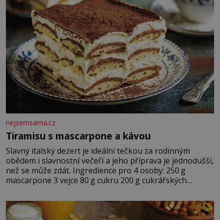
nejsemsama.cz
Tiramisu s mascarpone a kávou
Slavný italský dezert je ideální tečkou za rodinným
obědem i slavnostní večeří a jeho příprava je jednodušší,
než se může zdát. Ingredience pro 4 osoby: 250 g
mascarpone 3 vejce 80 g cukru 200 g cukrářských
piškotů 250 ml silné kávy 2 lžíce amaretta kakao na
posypání Postup: Oddělte žloutky od bílků. Žloutky
vyšlehejte s cukrem do světlé pěny a postupně do nich
vmíchejte mascarpone, aby vznikl hladký