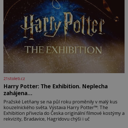
21stoleti.cz
Harry Potter: The Exhibition. Neplecha
zahájena…
Pražské Letňany se na půl roku proměnily v malý kus
kouzelnického světa. Výstava Harry Potter™: The
Exhibition přivezla do Česka originální filmové kostýmy a
rekvizity, Bradavice, Hagridovu chýši i uč