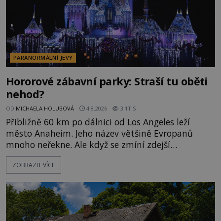
PARANORMÁLNÍ JEVY
Hororové zábavní parky: Straší tu oběti
nehod?
OD
MICHAELA HOLUBOVÁ
4.8.2026
3.1TIS
Přibližně 60 km po dálnici od Los Angeles leží
město Anaheim. Jeho název většině Evropanů
mnoho neřekne. Ale když se zmíní zdejší
Disneyland, je hned jasno. Zábavní park vyroste na
ZOBRAZIT VÍCE
poklidném místě bývalého sadu pomerančovníků.
Klid tu teď rozhodně nepanuje, park navštíví
kolem 17 000 000 zábavychtivých lidí ročně. A ač je
velká snaha to utajit, někteří z