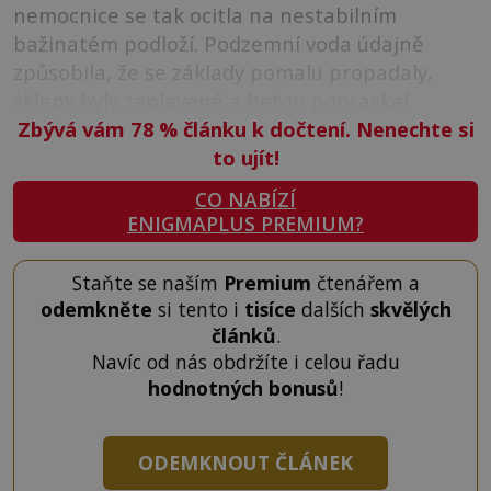
nemocnice se tak ocitla na nestabilním
bažinatém podloží. Podzemní voda údajně
způsobila, že se základy pomalu propadaly,
sklepy byly zaplavené a beton popraskal.
Zbývá vám 78
%
článku k dočtení. Nenechte si
to ujít!
CO NABÍZÍ
ENIGMAPLUS PREMIUM?
Staňte se naším
Premium
čtenářem a
odemkněte
si tento i
tisíce
dalších
skvělých
článků
.
Navíc od nás obdržíte i celou řadu
hodnotných bonusů
!
ODEMKNOUT ČLÁNEK