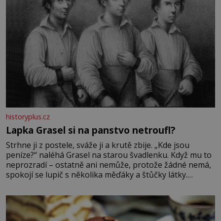
historyplus.cz
Lapka Grasel si na panstvo netroufl?
Strhne ji z postele, sváže ji a krutě zbije. „Kde jsou
peníze?“ naléhá Grasel na starou švadlenku. Když mu to
neprozradí – ostatně ani nemůže, protože žádné nemá,
spokojí se lupič s několika měďáky a štůčky látky.
Zraněná žena pár dní nato umírá. Je to muž nebývale
krutý. Jeho činy budí hrůzu ještě dlouho po jeho smrti