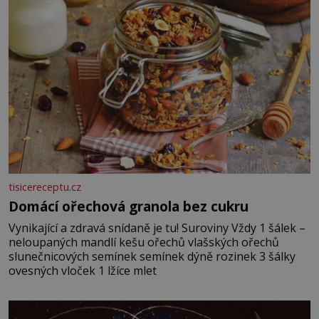
tisicereceptu.cz
Domácí ořechová granola bez cukru
Vynikající a zdravá snídaně je tu! Suroviny Vždy 1 šálek –
neloupaných mandlí kešu ořechů vlašských ořechů
slunečnicových semínek semínek dýně rozinek 3 šálky
ovesných vloček 1 lžíce mlet