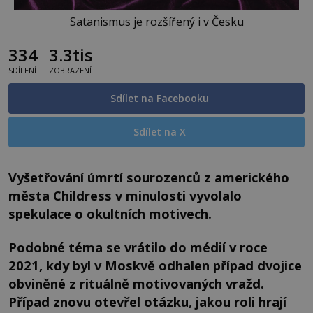
Satanismus je rozšířený i v Česku
334
3.3tis
SDÍLENÍ
ZOBRAZENÍ
Sdílet na Facebooku
Sdílet na X
Vyšetřování úmrtí sourozenců z amerického
města Childress v minulosti vyvolalo
spekulace o okultních motivech.
Podobné téma se vrátilo do médií v roce
2021, kdy byl v Moskvě odhalen případ dvojice
obviněné z rituálně motivovaných vražd.
Případ znovu otevřel otázku, jakou roli hrají