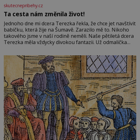
skutecnepribehy.cz
Ta cesta nám změnila život!
Jednoho dne mi dcera Terezka řekla, že chce jet navštívit
babičku, která žije na Šumavě. Zarazilo mě to. Nikoho
takového jsme v naší rodině neměli. Naše pětiletá dcera
Terezka měla vždycky divokou fantazii. Už odmalička
milovala svět pohádek. Každou chvilku mi říkala, že se jí
zdálo o jednorožcích, krásných princeznách, statečných
rytířích a létajících dracích.