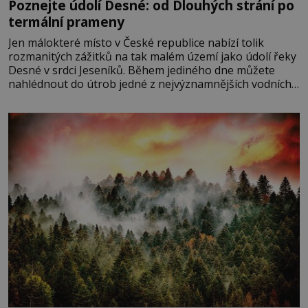
Poznejte údolí Desné: od Dlouhých strání po
termální prameny
Jen málokteré místo v České republice nabízí tolik
rozmanitých zážitků na tak malém území jako údolí řeky
Desné v srdci Jeseníků. Během jediného dne můžete
nahlédnout do útrob jedné z nejvýznamnějších vodních
elektráren v Evropě, vydat se na horské hřebeny, projet
se na koloběžce a den zakončit poznáváním památek ve
Velkých Losinách nebo v termálním