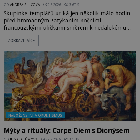
OD
ANDREA ŠULCOVÁ
2.8.2026
3.6TIS
Skupinka templářů utíká jen několik málo hodin
před hromadným zatýkáním nočními
francouzskými uličkami směrem k nedalekému
přístavu. Jeden z nich má přes ramena ranec s
ZOBRAZIT VÍCE
tajemným obsahem. Kapitán lodi už na ně čeká.
„Dejte to do podpalubí a připravte se. Za chvíli
vyplouváme,“ sdělí jim. „Kam máme namířeno,
kapitáne?“ zeptá se ho jeden z templářů. „Do Sk
NÁBOŽENSTVÍ A OKULTISMUS
Mýty a rituály: Carpe Diem s Dionýsem
OD
INGRID TŮMOVÁ
27.7.2026
3.1TIS