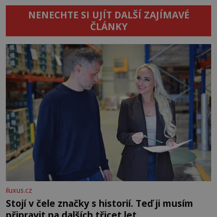
NENECHTE SI UJÍT DALŠÍ ZAJÍMAVÉ
ČLÁNKY
iluxus.cz
Stojí v čele značky s historií. Teď ji musím
připravit na dalších třicet let