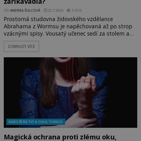
zaříkávadla?
OD
ANDREA ŠULCOVÁ
22.7.2026
3.5TIS
Prostorná studovna židovského vzdělance
Abrahama z Wormsu je napěchovaná až po strop
vzácnými spisy. Vousatý učenec sedí za stolem a
před sebou má rozložený jeden z nejzáhadnějších
ZOBRAZIT VÍCE
magických textů. Jde o Abramelinův grimoár, který
sám sepsal. Skutečně do něj zaznamenal mocná
kouzla, jak si někteří myslí, nebo jde o pouhou
pověru? Už šest měsíců pobývá
NÁBOŽENSTVÍ A OKULTISMUS
Magická ochrana proti zlému oku,