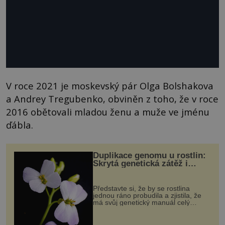
V roce 2021 je moskevský pár Olga Bolshakova
a Andrey Tregubenko, obviněn z toho, že v roce
2016 obětovali mladou ženu a muže ve jménu
ďábla.
Duplikace genomu u rostlin:
Skrytá genetická zátěž i
evoluční výhoda
Představte si, že by se rostlina
jednou ráno probudila a zjistila, že
má svůj genetický manuál celý
dvakrát. Přesně to se občas v
přírodě stane – a podle nového
výzkumu to může být pro druhy