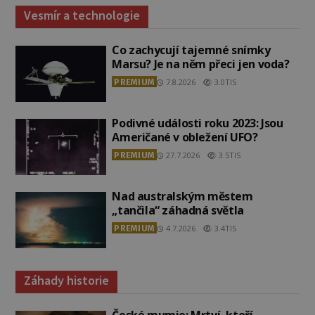
Vesmír a technologie
Co zachycují tajemné snímky
Marsu? Je na něm přeci jen voda?
PREMIUM
7.8.2026
3.0TIS
Podivné události roku 2023: Jsou
Američané v obležení UFO?
PREMIUM
27.7.2026
3.5TIS
Nad australským městem
„tančila“ záhadná světla
PREMIUM
4.7.2026
3.4TIS
Záhady historie
České mumie: Mrtví, kteří