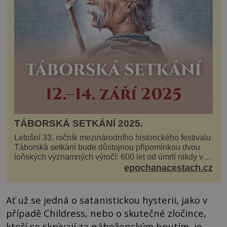
TÁBORSKÁ SETKÁNÍ 2025.
Letošní 33. ročník mezinárodního historického festivalu
Táborská setkání bude důstojnou připomínkou dvou
loňských významných výročí: 600 let od úmrtí nikdy v
poli neporaženého hejtmana Jana Žižky z Tr...
epochanacestach.cz
Ať už se jedná o satanistickou hysterii, jako v
případě Childress, nebo o skutečné zločince,
kteří se skrývají za náboženským hnutím, je