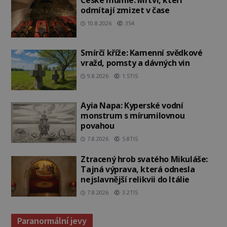
odmítají zmizet v čase
10.8.2026
354
Smírčí kříže: Kamenní svědkové
vražd, pomsty a dávných vin
9.8.2026
1.5TIS
Ayia Napa: Kyperské vodní
monstrum s mírumilovnou
povahou
7.8.2026
5.8TIS
Ztracený hrob svatého Mikuláše:
Tajná výprava, která odnesla
nejslavnější relikvii do Itálie
7.8.2026
3.2TIS
Paranormální jevy