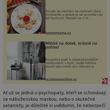
Gruzie se nachází na rozhraní dvou
kontinentů a právě to se promítá i do
její kuchyně. Snoubí se v ní
evropské a asijské chutě a díky tomu
vznikají rozmanité a chuťově bohaté
pokrmy, které rozhodně st...
nejsemsama.cz
Měkké na dotek, krásné na
pohled
Koupelna patří k nejatraktivnějším
místnostem v bytě, vedle ložnice
slouží jako místo pro relaxaci a
odpočinek. Koupelnový textil –
ručníky, osušky a koberečky –
mohou jako mávnutím kouzelného
rezidenceonline.cz
proutku...
Ať už se jedná o psychopaty, kteří se schovávají
za náboženskou maskou, nebo o skutečné
satanisty, je důležité si uvědomit, že nebezpečí