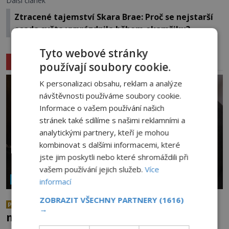
Další článek
Ztracené tajemství Skara Brae: Proč se nejstarší
osada světa vyprázdnila během okamžiku?
Tyto webové stránky
Související články
používají soubory cookie.
K personalizaci obsahu, reklam a analýze
návštěvnosti používáme soubory cookie.
Informace o vašem používání našich
stránek také sdílíme s našimi reklamními a
analytickými partnery, kteří je mohou
kombinovat s dalšími informacemi, které
jste jim poskytli nebo které shromáždili při
vašem používání jejich služeb.
Více
NÁBOŽENSTVÍ A OKULTISMUS
informací
ZOBRAZIT VŠECHNY PARTNERY
(1616)
Neporušená těla svatých: Jak je
PREMIUM
→
možné, že vzdorují času?