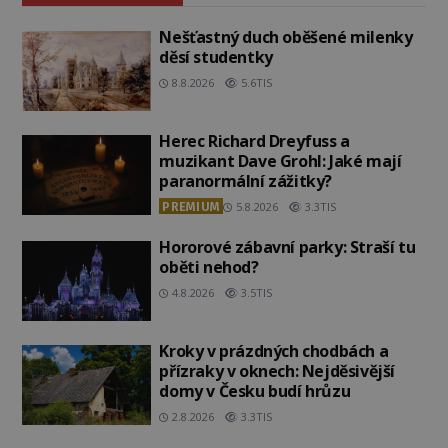
Nešťastný duch oběšené milenky
děsí studentky
8.8.2026
5.6TIS
Herec Richard Dreyfuss a
muzikant Dave Grohl: Jaké mají
paranormální zážitky?
PREMIUM
5.8.2026
3.3TIS
Hororové zábavní parky: Straší tu
oběti nehod?
4.8.2026
3.5TIS
Kroky v prázdných chodbách a
přízraky v oknech: Nejděsivější
domy v Česku budí hrůzu
2.8.2026
3.3TIS