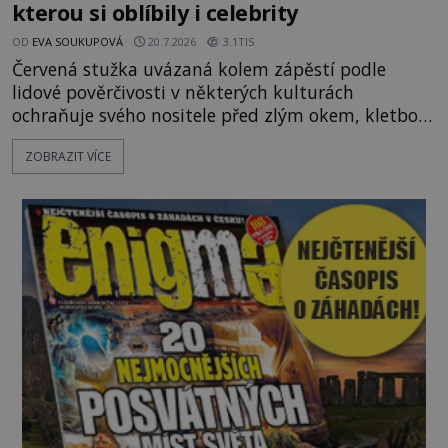
kterou si oblíbily i celebrity
OD
EVA SOUKUPOVÁ
20.7.2026
3.1TIS
Červená stužka uvázaná kolem zápěstí podle
lidové pověrčivosti v některých kulturách
ochraňuje svého nositele před zlým okem, kletbou,
která může přivodit neštěstí či nemoc. S tímto
ZOBRAZIT VÍCE
nenápadným symbolem magické ochrany lze
občas spatřit i různé celebrity včetně Madonny
nebo Leonarda DiCapria. Na Blízkém východě a v
židovských komunitách po celém světě, je