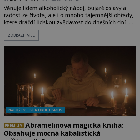
Věnuje lidem alkoholický nápoj, bujaré oslavy a
radost ze života, ale i o mnoho tajemnější obřady,
které dráždí lidskou zvědavost do dnešních dní. Co
doopravdy představuje bůh, jemuž Římané říkají
ZOBRAZIT VÍCE
Bakchus? Mytologický příběh řeckého boha
Dionýsa není zrovna idylická pohádka. Bůh Zeus jej
zplodí se svou milenkou Semelou, což Diova žena
Héra nemůže nechat b
NÁBOŽENSTVÍ A OKULTISMUS
Abramelinova magická kniha:
PREMIUM
Obsahuje mocná kabalistická