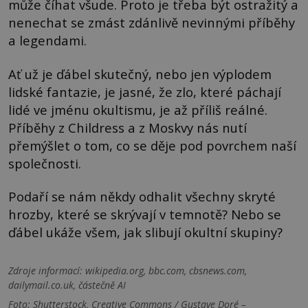
může číhat všude. Proto je třeba být ostražitý a
nenechat se zmást zdánlivě nevinnými příběhy
a legendami.
Ať už je ďábel skutečný, nebo jen výplodem
lidské fantazie, je jasné, že zlo, které páchají
lidé ve jménu okultismu, je až příliš reálné.
Příběhy z Childress a z Moskvy nás nutí
přemýšlet o tom, co se děje pod povrchem naší
společnosti.
Podaří se nám někdy odhalit všechny skryté
hrozby, které se skrývají v temnotě? Nebo se
ďábel ukáže všem, jak slibují okultní skupiny?
Zdroje informací:
wikipedia.org, bbc.com, cbsnews.com,
dailymail.co.uk, částečně AI
Foto: Shutterstock, Creative Commons / Gustave Doré –