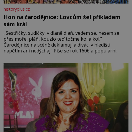
historyplus.cz
Hon na čarodějnice: Lovcům šel příkladem
sám král
„Sestřičky, sudičky, v dlaně dlaň, vedem se, nesem se
přes moře, pláň, kouzlo teď točme kol a kol.“
Čarodějnice na scéně deklamují a diváci v hledišti
napětím ani nedýchají. Píše se rok 1606 a populární
anglický dramatik William Shakespeare uvádí svou
Tragédii o Macbethovi. Napsal ji pro krále Jakuba I., jenž
v roce 1603 vystřídal