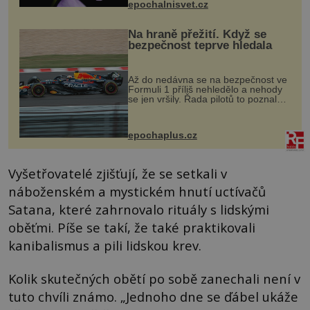
epochalnisvet.cz
vstupenka...
Na hraně přežití. Když se
bezpečnost teprve hledala
Až do nedávna se na bezpečnost ve
Formuli 1 příliš nehledělo a nehody
se jen vršily. Řada pilotů to poznala
na vlastní kůži, často s trvalými
následky nebo bohužel i ztrátou
života. Dnes nepochopiteln...
epochaplus.cz
Vyšetřovatelé zjišťují, že se setkali v
náboženském a mystickém hnutí uctívačů
Satana, které zahrnovalo rituály s lidskými
oběťmi. Píše se takí, že také praktikovali
kanibalismus a pili lidskou krev.
Kolik skutečných obětí po sobě zanechali není v
tuto chvíli známo. „Jednoho dne se ďábel ukáže