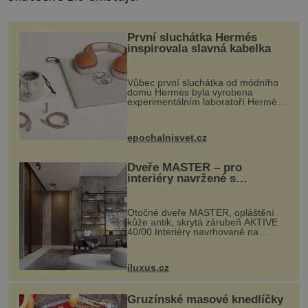
První sluchátka Hermés
inspirovala slavná kabelka
Vůbec první sluchátka od módního
domu Hermès byla vyrobena
experimentálním laboratoří Hermès
Ateliers Horizons. Elegantní gadget
si vyžádal dva roky vývoje a chlubí
se ručně šitou hovězí kůží a
epochalnisvet.cz
kovový...
Dveře MASTER – pro
interiéry navržené s
rozumem i vášní!
Otočné dveře MASTER, opláštění
kůže antik, skrytá zárubeň AKTIVE
40/00 Interiéry navrhované na
zakázku často vyžadují atypické
rozměry nejen nábytku, ale i
otvorových prvků. Technické zázemí
iluxus.cz
dnes umož...
Gruzínské masové knedlíčky