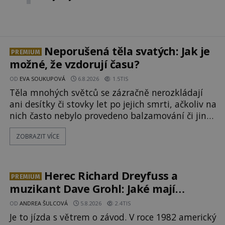
Neporušená těla svatých: Jak je
PREMIUM
možné, že vzdorují času?
OD
EVA SOUKUPOVÁ
6.8.2026
1.5TIS
Těla mnohých světců se zázračně nerozkládají
ani desítky či stovky let po jejich smrti, ačkoliv na
nich často nebylo provedeno balzamování či jiné
pokusy o konzervaci. Neporušené ostatky bývají
ZOBRAZIT VÍCE
považovány za důkaz svatosti zemřelých. Jaké
tajemné síly těla významných náboženských
osobností ochraňují? Na hřbitově u kláštera
Milosrdných
Herec Richard Dreyfuss a
PREMIUM
muzikant Dave Grohl: Jaké mají
paranormální zážitky?
OD
ANDREA ŠULCOVÁ
5.8.2026
2.4TIS
Je to jízda s větrem o závod. V roce 1982 americký