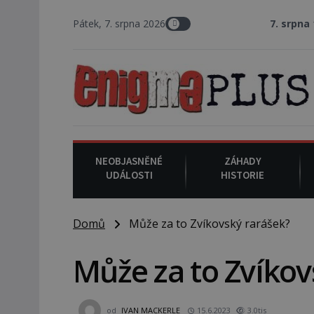
Pátek, 7. srpna 2026
7. srpna 1994
: Na ame
NEOBJASNĚNÉ
ZÁHADY
UDÁLOSTI
HISTORIE
Domů
Může za to Zvíkovský rarášek?
Může za to Zvíkov
od
IVAN MACKERLE
15.6.2023
3.0tis