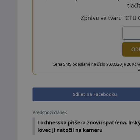
tlačí
Zprávu ve tvaru "CTU 
OD
Cena SMS odeslané na číslo 9033320 je 20 Kč vč. 
w
Sdílet na Facebooku
Předchozí článek
Lochnesská příšera znovu spatřena. Irsk
lovec ji natočil na kameru