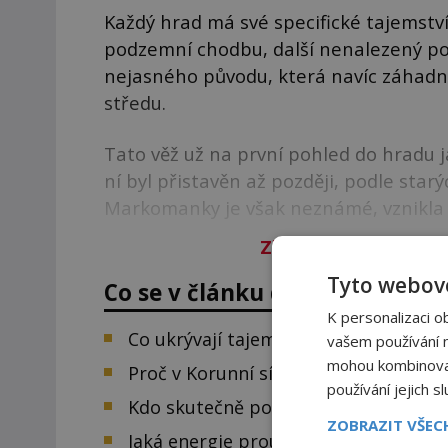
Každý hrad má své specifické tajemstv
podzemní chodbu, další nenalezený po
nejasného původu, která navíc záhadně
středu.
Tato věž už na první pohled do hradu j
ní byl přistavěn až později, podle sta
Markomanky je však neznámé, vznikla 
Zbývá vám 90
%
člán
Tyto webové
Co se v článku dozvíte:
K personalizaci o
Co ukrývají tajemné značky ve zdec
vašem používání na
mohou kombinovat 
Proč v Korunní síni turistům selhávají
používání jejich s
Kdo skutečně postavil záhadnou věž 
ZOBRAZIT VŠE
Jaká energie proudí středem věže na 