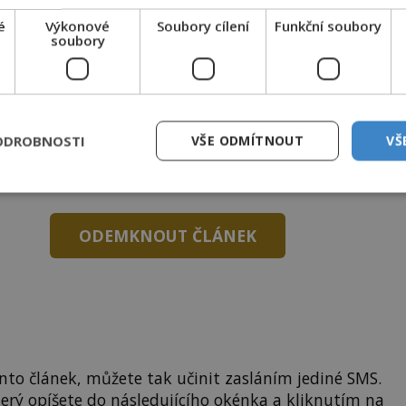
é
Výkonové
Soubory cílení
Funkční soubory
soubory
NIGMAPLUS PREMIUM?
 se naším
Premium
čtenářem a
odemkněte
si tento
ODROBNOSTI
VŠE ODMÍTNOUT
VŠ
i
tisíce
dalších
skvělých článků
.
 od nás obdržíte i celou řadu
hodnotných bonusů
!
ODEMKNOUT ČLÁNEK
to článek, můžete tak učinit zasláním jediné SMS.
terý opíšete do následujícího okénka a kliknutím na