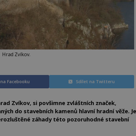
Hrad Zvíkov.
t na Facebooku
Sdílet na Twitteru
hrad Zvíkov, si povšimne zvláštních značek,
ch do stavebních kamenů hlavní hradní věže. J
nerozluštěné záhady této pozoruhodné stavební