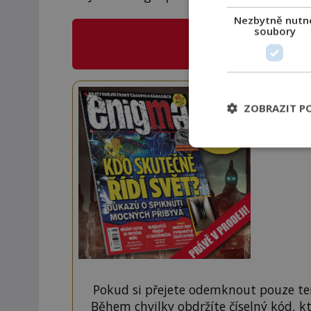
Nezbytně nutn
soubory
CO NABÍZÍ
E
Staňte
ZOBRAZIT P
Navíc
Pokud si přejete odemknout pouze ten
Během chvilky obdržíte číselný kód, k