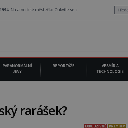
rické městečko Oakville se z nebe snáší podivná rosolovitá látka
PARANORMÁLNÍ
REPORTÁŽE
VESMÍR A
JEVY
TECHNOLOGIE
ský rarášek?
EXKLUZIVNĚ
PREMIUM