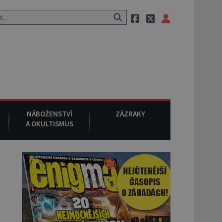
 neznámého původu.
7. srpna 1994
: Na americké městečko Oakvill
NÁBOŽENSTVÍ
ZÁZRAKY
A OKULTISMUS