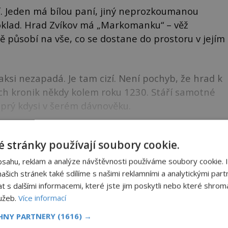
í. Jeden má bílou paní, jiný neprozkoumanou
klad. Hrad Zvíkov má „Markomanku“ – věž
 působí na vše, co se dostane do prostoru v jejím
aksi nezapadá. Je tam cizí. Není pochyb, že hrad k
rých kronik někdy kolem roku 1230. Stáří samotné
prý kdysi v šerém dávnověku.
ku k dočtení. Nenechte si to ujít!
 stránky používají soubory cookie.
bsahu, reklam a analýze návštěvnosti používáme soubory cookie. 
h Markomanky?
šich stránek také sdílíme s našimi reklamními a analytickými partn
s dalšími informacemi, které jste jim poskytli nebo které shromá
 přístroje?
lužeb.
Více informací
na Zvíkově?
CHNY PARTNERY
(1616) →
Zvíkově?