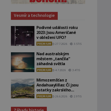
Vesmír a technologie
Podivné události roku
2023: Jsou Američané
v obležení UFO?
PREMIUM
27.7.2026
3.5TIS
Nad australským
městem „tančila“
záhadná světla
PREMIUM
4.7.2026
3.4TIS
Mimozemšťan z
Andahuaylillas: Čí jsou
ostatky zakrslého
stvoření s ohromnou
PREMIUM
26.6.2026
2.9TIS
lebkou?
Záhady historie