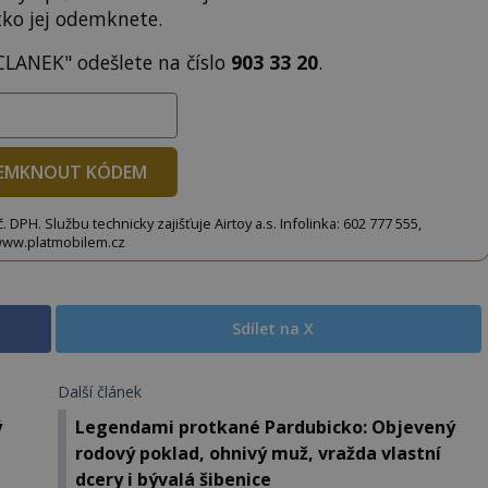
tko jej odemknete.
CLANEK" odešlete na číslo
903 33 20
.
EMKNOUT KÓDEM
DPH. Službu technicky zajišťuje Airtoy a.s. Infolinka: 602 777 555,
ww.platmobilem.cz
Sdílet na X
Další článek
ý
Legendami protkané Pardubicko: Objevený
rodový poklad, ohnivý muž, vražda vlastní
dcery i bývalá šibenice