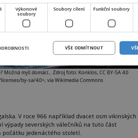
é
Výkonové
Soubory cílení
Funkční soubory
soubory
ODROBNOSTI
VŠE ODMÍTNOUT
VŠ
e? Možná myš domácí… Zdroj foto: Konklos, CC BY-SA 4.0
/licenses/by-sa/4.0>, via Wikimedia Commons
ugalska. V roce 966 například dvacet osm vikinských
ní výpady severských válečníků na tuto část
a počátku jedenáctého století.