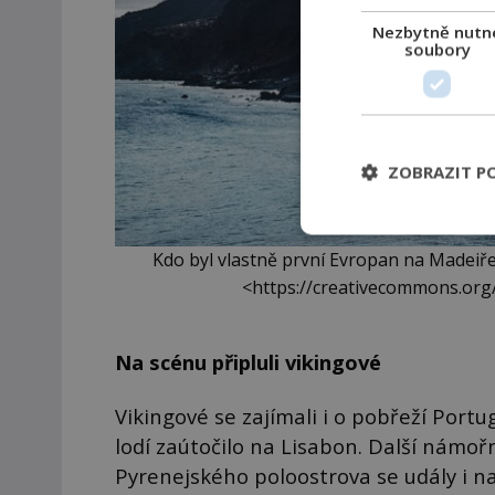
Nezbytně nutn
soubory
ZOBRAZIT P
Kdo byl vlastně první Evropan na Madeiř
<https://creativecommons.org
Na scénu připluli vikingové
Vikingové se zajímali i o pobřeží Port
lodí zaútočilo na Lisabon. Další námoř
Pyrenejského poloostrova se udály i n