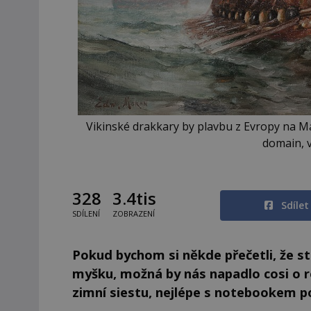
Vikinské drakkary by plavbu z Evropy na Ma
domain, 
328
3.4tis
Sdíle
SDÍLENÍ
ZOBRAZENÍ
Pokud bychom si někde přečetli, že 
myšku, možná by nás napadlo cosi o r
zimní siestu, nejlépe s notebookem pod