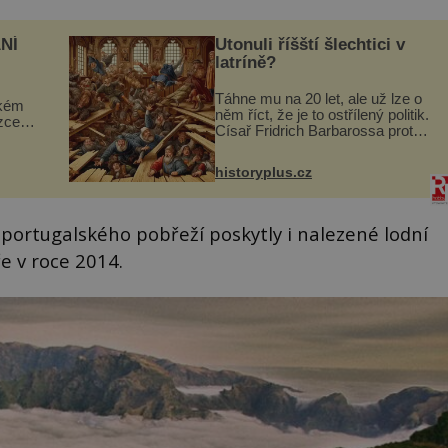
NÍ
Utonuli říšští šlechtici v
latríně?
Táhne mu na 20 let, ale už lze o
ckém
něm říct, že je to ostřílený politik.
zcela
Císař Fridrich Barbarossa proto
posílá svého syna a dědice
ově
Jindřicha VI. do Erfurtu, aby se
ohou
historyplus.cz
stal prostředníkem při řešení
sporu m...
portugalského pobřeží poskytly i nalezené lodní
e v roce 2014.