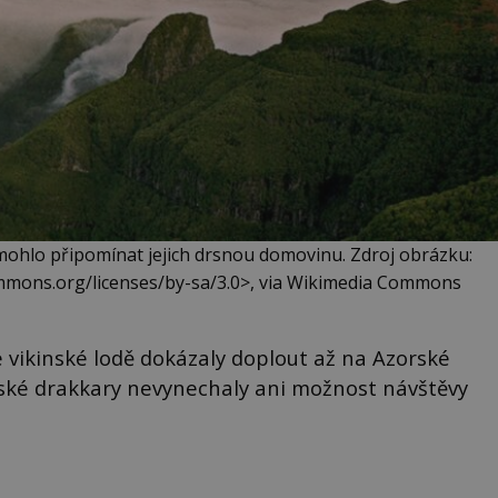
ohlo připomínat jejich drsnou domovinu. Zdroj obrázku:
ommons.org/licenses/by-sa/3.0>, via Wikimedia Commons
e vikinské lodě dokázaly doplout až na Azorské
erské drakkary nevynechaly ani možnost návštěvy