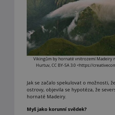
Vikingům by hornaté vnitrozemí Madeiry m
Hurtuv, CC BY-SA 3.0 <https://creativec
Jak se začalo spekulovat o možnosti, ž
ostrovy, objevila se hypotéza, že sev
hornaté Madeiry.
Myš jako korunní svědek?