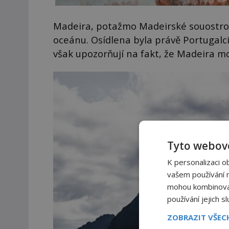
Madeira, potažmo Madeirské souostrov
oceánu. Osídlena byla právě Portugalci,
však upozorňují na fakt, že Madeira mo
Tyto webové
K personalizaci o
vašem používání na
mohou kombinovat 
používání jejich s
ZOBRAZIT VŠE