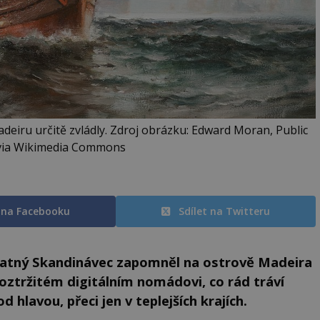
deiru určitě zvládly. Zdroj obrázku: Edward Moran, Public
via Wikimedia Commons
t na Facebooku
Sdílet na Twitteru
statný Skandinávec zapomněl na ostrově Madeira
oztržitém digitálním nomádovi, co rád tráví
 hlavou, přeci jen v teplejších krajích.