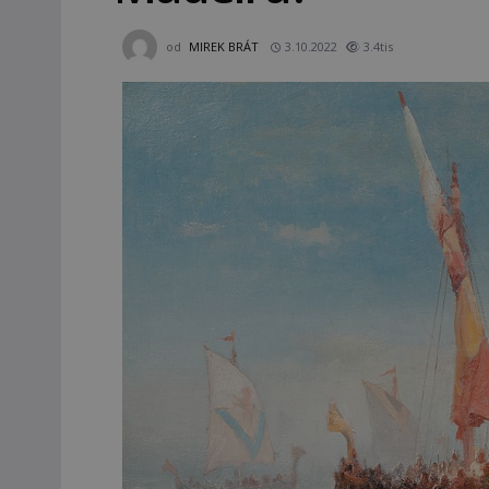
od
MIREK BRÁT
3.10.2022
3.4tis