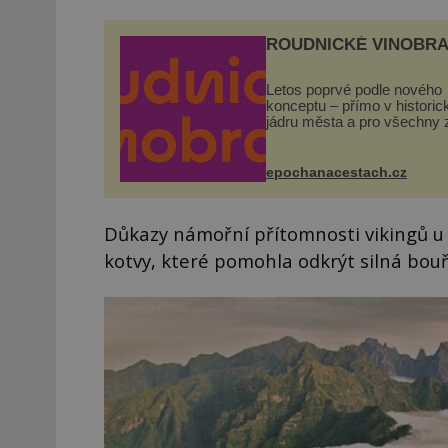
ROUDNICKÉ VINOBRA
Letos poprvé podle nového
konceptu – přímo v histori
jádru města a pro všechny 
zdarma. Hlavní program se
odehraje na Karlově a Hus
náměstí. Návštěvníci se m
epochanacestach.cz
těšit na víno, burčák, pes...
Důkazy námořní přítomnosti vikingů u 
kotvy, které pomohla odkrýt silná bouř