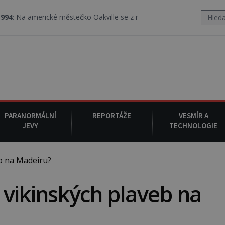
é městečko Oakville se z nebe snáší podivná rosolovitá látka nez
PARANORMÁLNÍ
REPORTÁŽE
VESMÍR A
JEVY
TECHNOLOGIE
b na Madeiru?
vikinských plaveb na