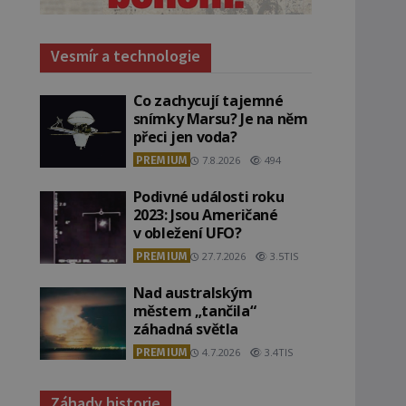
Vesmír a technologie
Co zachycují tajemné
snímky Marsu? Je na něm
přeci jen voda?
PREMIUM
7.8.2026
494
Podivné události roku
2023: Jsou Američané
v obležení UFO?
PREMIUM
27.7.2026
3.5TIS
Nad australským
městem „tančila“
záhadná světla
PREMIUM
4.7.2026
3.4TIS
Záhady historie