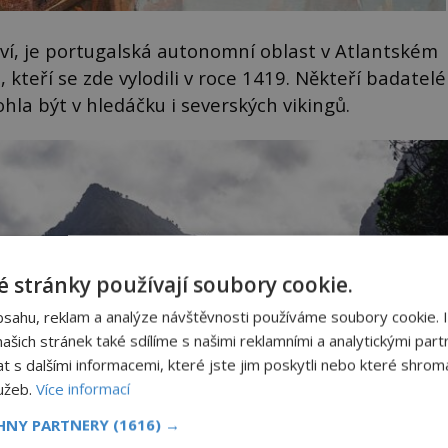
í, je portugalská autonomní oblast v Atlantském
 kteří se zde vylodili v roce 1419. Někteří badatelé
hla být v hledáčku i severských vikingů.
 stránky používají soubory cookie.
bsahu, reklam a analýze návštěvnosti používáme soubory cookie. 
šich stránek také sdílíme s našimi reklamními a analytickými partn
s dalšími informacemi, které jste jim poskytli nebo které shromá
lužeb.
Více informací
CHNY PARTNERY
(1616) →