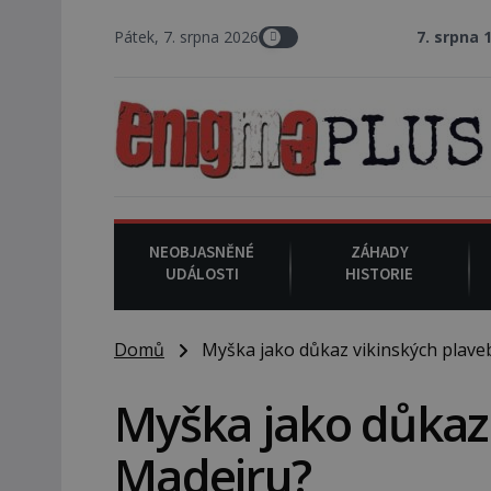
Pátek, 7. srpna 2026
7. srpna 1994
: Na americk
NEOBJASNĚNÉ
ZÁHADY
UDÁLOSTI
HISTORIE
Domů
Myška jako důkaz vikinských plave
Myška jako důkaz 
Madeiru?