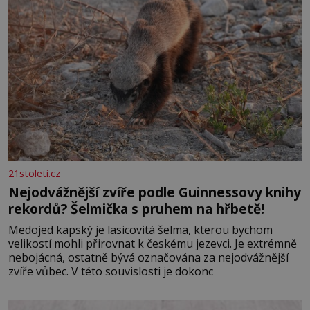
21stoleti.cz
Nejodvážnější zvíře podle Guinnessovy knihy
rekordů? Šelmička s pruhem na hřbetě!
Medojed kapský je lasicovitá šelma, kterou bychom
velikostí mohli přirovnat k českému jezevci. Je extrémně
nebojácná, ostatně bývá označována za nejodvážnější
zvíře vůbec. V této souvislosti je dokonc