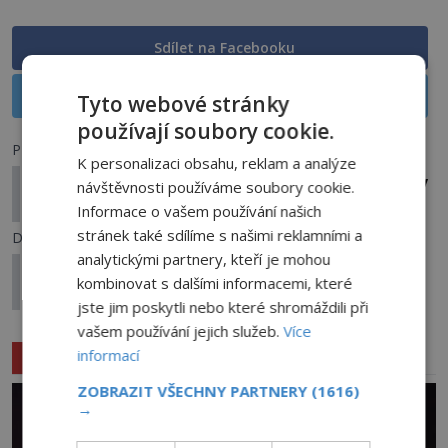
Sdílet na Facebooku
Sdílet na X
Tyto webové stránky
používají soubory cookie.
Předchozí článek
K personalizaci obsahu, reklam a analýze
Paranormální jevy v nejstarším dřevěném domě v
návštěvnosti používáme soubory cookie.
USA
Informace o vašem používání našich
stránek také sdílíme s našimi reklamními a
Další článek
analytickými partnery, kteří je mohou
VIDEO: V Číně pršeli červi! Vezměte si deštníky,
kombinovat s dalšími informacemi, které
radila vláda
jste jim poskytli nebo které shromáždili při
vašem používání jejich služeb.
Více
Související články
informací
ZOBRAZIT VŠECHNY PARTNERY
(1616)
→