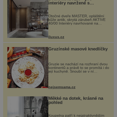
interiéry navržené s
rozumem i vášní!
Otočné dveře MASTER, opláštění
kůže antik, skrytá zárubeň AKTIVE
40/00 Interiéry navrhované na
zakázku často vyžadují atypické
rozměry nejen nábytku, ale i
otvorových prvků. Technické zázemí
iluxus.cz
dnes umož...
Gruzínské masové knedlíčky
Gruzie se nachází na rozhraní dvou
kontinentů a právě to se promítá i do
její kuchyně. Snoubí se v ní
evropské a asijské chutě a díky tomu
vznikají rozmanité a chuťově bohaté
pokrmy, které rozhodně st...
nejsemsama.cz
Měkké na dotek, krásné na
pohled
Koupelna patří k nejatraktivnějším