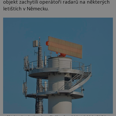
objekt zachytili operátoři radarů na některých
letištích v Německu.