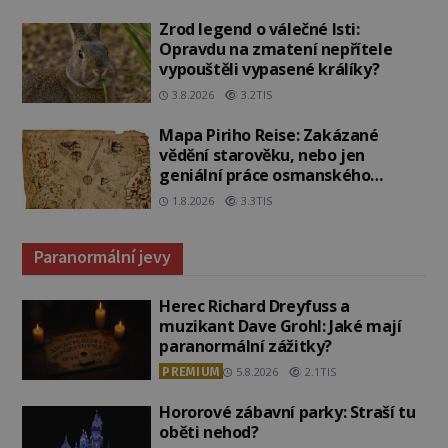
Zrod legend o válečné lsti:
Opravdu na zmatení nepřítele
vypouštěli vypasené králíky?
3.8.2026
3.2TIS
Mapa Piriho Reise: Zakázané
vědění starověku, nebo jen
geniální práce osmanského
admirála?
1.8.2026
3.3TIS
Paranormální jevy
Herec Richard Dreyfuss a
muzikant Dave Grohl: Jaké mají
paranormální zážitky?
PREMIUM
5.8.2026
2.1TIS
Hororové zábavní parky: Straší tu
oběti nehod?