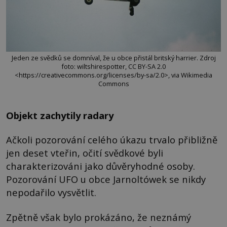
Jeden ze svědků se domníval, že u obce přistál britský harrier. Zdroj
foto: wiltshirespotter, CC BY-SA 2.0
<https://creativecommons.org/licenses/by-sa/2.0>, via Wikimedia
Commons
Objekt zachytily radary
Ačkoli pozorování celého úkazu trvalo přibližně
jen deset vteřin, očití svědkové byli
charakterizováni jako důvěryhodné osoby.
Pozorování UFO u obce Jarnoltówek se nikdy
nepodařilo vysvětlit.
Zpětně však bylo prokázáno, že neznámý