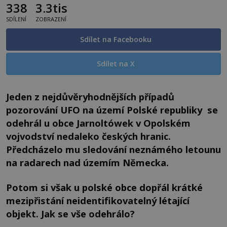
338
3.3tis
SDÍLENÍ
ZOBRAZENÍ
Sdílet na Facebooku
Sdílet na X
Jeden z nejdůvěryhodnějších případů
pozorování UFO na území Polské republiky se
odehrál u obce Jarnoltówek v Opolském
vojvodství nedaleko českých hranic.
Předcházelo mu sledování neznámého letounu
na radarech nad územím Německa.
Potom si však u polské obce dopřál krátké
mezipřistání neidentifikovatelný létající
objekt. Jak se vše odehrálo?