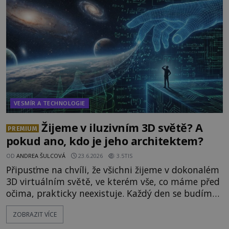
možnostech již desítky let vzrušeně diskutují
vědci, ufologo
VESMÍR A TECHNOLOGIE
Žijeme v iluzivním 3D světě? A
PREMIUM
pokud ano, kdo je jeho architektem?
OD
ANDREA ŠULCOVÁ
23.6.2026
3.5TIS
Připusťme na chvíli, že všichni žijeme v dokonalém
3D virtuálním světě, ve kterém vše, co máme před
očima, prakticky neexistuje. Každý den se budíme
do počítačové simulace, která je do určité míry k
ZOBRAZIT VÍCE
nerozeznání od skutečného světa. Tato
představa může znít jako námět sci-fi filmu, ve