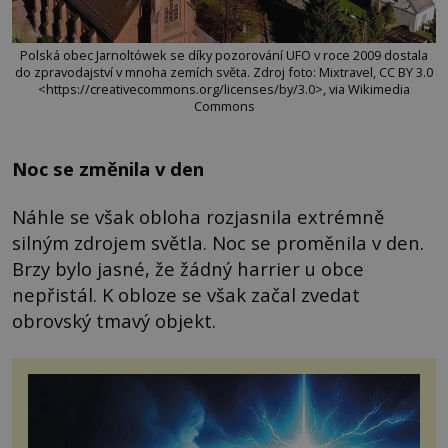
Polská obec Jarnoltówek se díky pozorování UFO v roce 2009 dostala
do zpravodajství v mnoha zemích světa. Zdroj foto: Mixtravel, CC BY 3.0
<https://creativecommons.org/licenses/by/3.0>, via Wikimedia
Commons
Noc se změnila v den
Náhle se však obloha rozjasnila extrémně
silným zdrojem světla. Noc se proměnila v den.
Brzy bylo jasné, že žádný harrier u obce
nepřistál. K obloze se však začal zvedat
obrovský tmavý objekt.