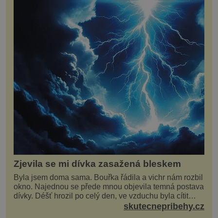
Zjevila se mi dívka zasažená bleskem
Byla jsem doma sama. Bouřka řádila a vichr nám rozbil
okno. Najednou se přede mnou objevila temná postava
dívky. Déšť hrozil po celý den, ve vzduchu byla cítit
bouřka. Do topolů před domem se opřel ví...
skutecnepribehy.cz