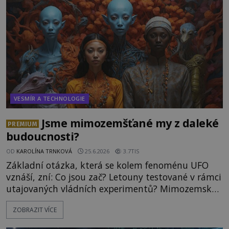
Právě nalezl ostatky dvou mimozemšťanů! Vědci
nad nálezem kroutí hlavou. Už na
VESMÍR A TECHNOLOGIE
Jsme mimozemšťané my z daleké
PREMIUM
budoucnosti?
OD
KAROLÍNA TRNKOVÁ
25.6.2026
3.7TIS
Základní otázka, která se kolem fenoménu UFO
vznáší, zní: Co jsou zač? Letouny testované v rámci
utajovaných vládních experimentů? Mimozemské
vesmírné lodě plnící na Zemi nám neznámý úkol?
ZOBRAZIT VÍCE
Skokani mezi dimenzemi, putující po mostech
skrze reality do paralelních světů? O všech těchto