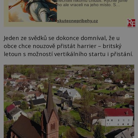
nechtěli nikomu chlubit. Rychle jsme
ho ale vraceli na jeho místo. S
manželem Vaškem jsme si pořídili
chaloupku, takový domek na severu
Čech, kde jsme si naplánova...
skutecnepribehy.cz
Jeden ze svědků se dokonce domníval, že u
obce chce nouzově přistát harrier – britský
letoun s možností vertikálního startu i přistání.