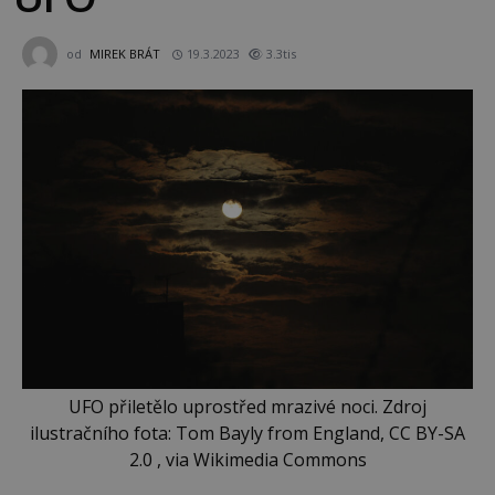
od
MIREK BRÁT
19.3.2023
3.3tis
UFO přiletělo uprostřed mrazivé noci. Zdroj
ilustračního fota: Tom Bayly from England, CC BY-SA
2.0 , via Wikimedia Commons