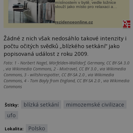
místnostem v bytě, vedle ložnice
slouží jako místo pro relaxaci a
odpočinek. Koupelnový textil –
ručníky, osušky a koberečky –
mohou jako mávnutím kouzelného
rezidenceonline.cz
proutku...
Žádné z nich však nedosáhlo takové intenzity i
počtu očitých svědků „blízkého setkání“ jako
popisovaná událost z roku 2009.
Foto: 1 - Norbert Nagel, Mörfelden-Walldorf, Germany, CC BY-SA 3.0
, via Wikimedia Commons, 2 - Mixtravel, CC BY 3.0 , via Wikimedia
Commons, 3 - wiltshirespotter, CC BY-SA 2.0 , via Wikimedia
Commons, 4 - Tom Bayly from England, CC BY-SA 2.0 , via Wikimedia
Commons
blízká setkání
mimozemské civilizace
Štítky:
ufo
Polsko
Lokalita: