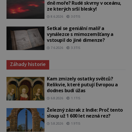
dně moře? Rudé skvrny v oceánu,
ze kterých srší blesky!
8.6.2026
3.0TIS
Setkal se geniální malíř a
vynálezce s mimozemšťany a
vstoupil do jiné dimenze?
7.6.2026
3.3TIS
Záhady historie
Kam zmizely ostatky světců?
Relikvie, které putují Evropou a
dodnes budí úžas
6.8.2026
1.1TIS
Železný zázrak z Indie: Proč tento
sloup už 1 600 let nezná rez?
5.8.2026
1.9TIS