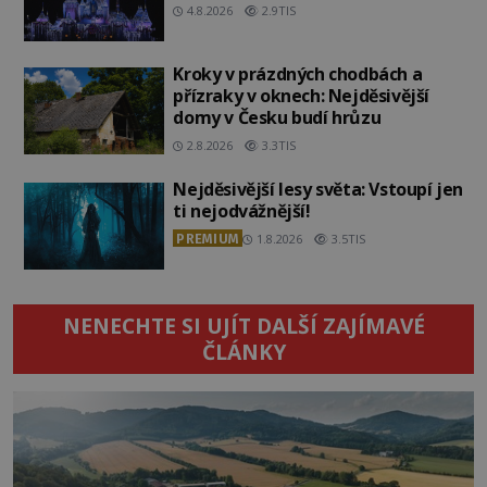
4.8.2026
2.9TIS
Kroky v prázdných chodbách a
přízraky v oknech: Nejděsivější
domy v Česku budí hrůzu
2.8.2026
3.3TIS
Nejděsivější lesy světa: Vstoupí jen
ti nejodvážnější!
PREMIUM
1.8.2026
3.5TIS
NENECHTE SI UJÍT DALŠÍ ZAJÍMAVÉ
ČLÁNKY