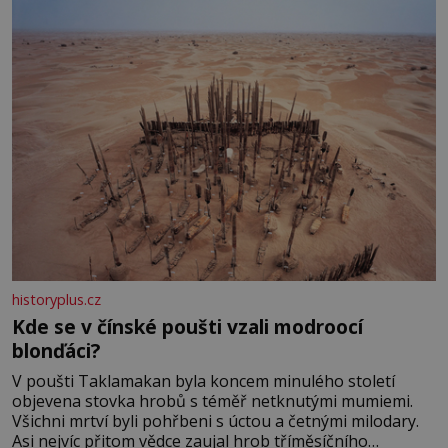
historyplus.cz
Kde se v čínské poušti vzali modroocí
blonďáci?
V poušti Taklamakan byla koncem minulého století
objevena stovka hrobů s téměř netknutými mumiemi.
Všichni mrtví byli pohřbeni s úctou a četnými milodary.
Asi nejvíc přitom vědce zaujal hrob tříměsíčního