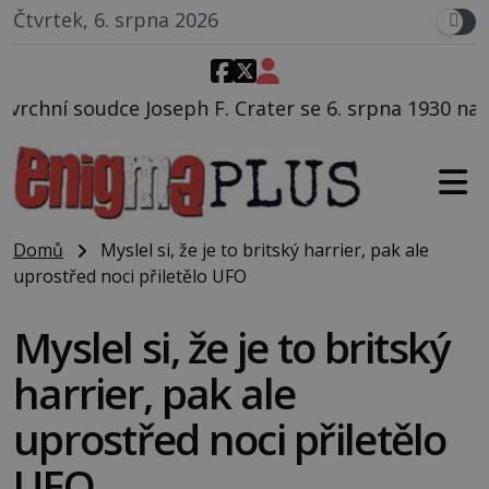
Čtvrtek, 6. srpna 2026
. Crater se 6. srpna 1930 navečeří ve své oblíbené res
Domů
Myslel si, že je to britský harrier, pak ale
uprostřed noci přiletělo UFO
Myslel si, že je to britský
harrier, pak ale
uprostřed noci přiletělo
UFO