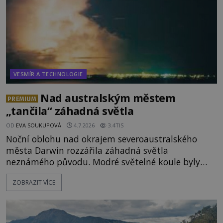
VESMÍR A TECHNOLOGIE
Nad australským městem
PREMIUM
„tančila“ záhadná světla
OD
EVA SOUKUPOVÁ
4.7.2026
3.4TIS
Noční oblohu nad okrajem severoaustralského
města Darwin rozzářila záhadná světla
neznámého původu. Modré světelné koule byly
viditelné nejméně dvacet minut, během nichž se
ZOBRAZIT VÍCE
opakovaně objevovaly a zase mizely. Svědek, který
úkaz zachytil na mobilní telefon, se domnívá, že
mohlo jít o návštěvu ze světa duchů. Záhadný
záznam okamžitě rozpoutal deb