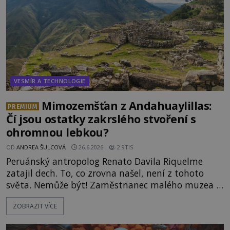
VESMÍR A TECHNOLOGIE
Mimozemšťan z Andahuaylillas:
PREMIUM
Čí jsou ostatky zakrslého stvoření s
ohromnou lebkou?
OD
ANDREA ŠULCOVÁ
26.6.2026
2.9TIS
Peruánský antropolog Renato Davila Riquelme
zatajil dech. To, co zrovna našel, není z tohoto
světa. Nemůže být! Zaměstnanec malého muzea v
peruánském městečku Andahuaylillas nedaleko
ZOBRAZIT VÍCE
legendárního Cuzca pomalu sestupuje z posvátné
hory Apu a přemýšlí, jak s touto zprávou naloží.