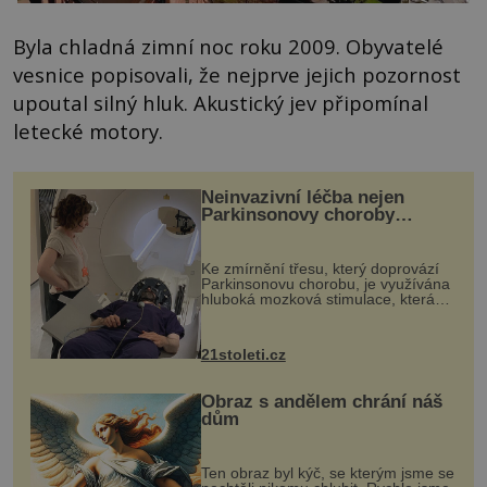
Byla chladná zimní noc roku 2009. Obyvatelé
vesnice popisovali, že nejprve jejich pozornost
upoutal silný hluk. Akustický jev připomínal
letecké motory.
Neinvazivní léčba nejen
Parkinsonovy choroby
pomocí ultrazvukové
„helmy“
Ke zmírnění třesu, který doprovází
Parkinsonovu chorobu, je využívána
hluboká mozková stimulace, která
však vyžaduje vysoce invazivní
zákrok. Ultrazvuk zase není vhodný
k dostatečně přesnému zacílení ...
21stoleti.cz
Obraz s andělem chrání náš
dům
Ten obraz byl kýč, se kterým jsme se