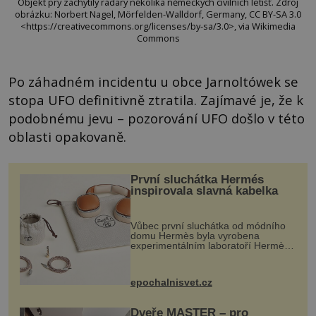
Objekt prý zachytily radary několika německých civilních letišť. Zdroj
obrázku: Norbert Nagel, Mörfelden-Walldorf, Germany, CC BY-SA 3.0
<https://creativecommons.org/licenses/by-sa/3.0>, via Wikimedia
Commons
Po záhadném incidentu u obce Jarnoltówek se
stopa UFO definitivně ztratila. Zajímavé je, že k
podobnému jevu – pozorování UFO došlo v této
oblasti opakovaně.
První sluchátka Hermés
inspirovala slavná kabelka
Vůbec první sluchátka od módního
domu Hermès byla vyrobena
experimentálním laboratoří Hermès
Ateliers Horizons. Elegantní gadget
si vyžádal dva roky vývoje a chlubí
se ručně šitou hovězí kůží a
epochalnisvet.cz
kovový...
Dveře MASTER – pro