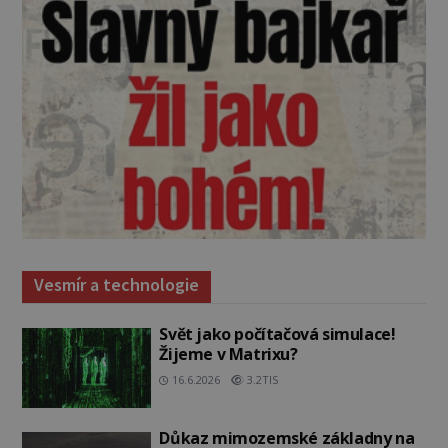
Vesmír a technologie
Svět jako počítačová simulace!
Žijeme v Matrixu?
16.6.2026
3.2TIS
Důkaz mimozemské základny na