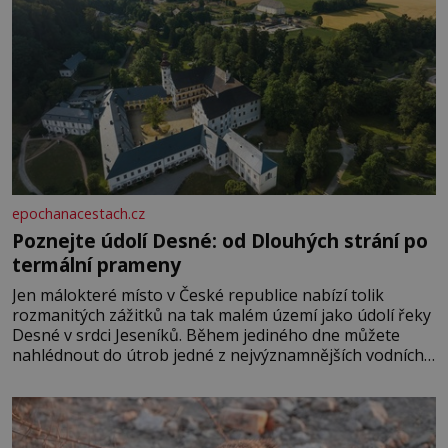
epochanacestach.cz
Poznejte údolí Desné: od Dlouhých strání po
termální prameny
Jen málokteré místo v České republice nabízí tolik
rozmanitých zážitků na tak malém území jako údolí řeky
Desné v srdci Jeseníků. Během jediného dne můžete
nahlédnout do útrob jedné z nejvýznamnějších vodních
elektráren v Evropě, vydat se na horské hřebeny, projet
se na koloběžce a den zakončit poznáváním památek ve
Velkých Losinách nebo v termálním