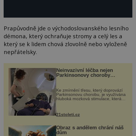
Prapůvodně jde o východoslovanského lesního
démona, který ochraňuje stromy a celý les a
který se k lidem chová zlovolně nebo vyloženě
nepřátelsky.
Neinvazivní léčba nejen
Parkinsonovy choroby
pomocí ultrazvukové
„helmy“
Ke zmírnění třesu, který doprovází
Parkinsonovu chorobu, je využívána
hluboká mozková stimulace, která
však vyžaduje vysoce invazivní
zákrok. Ultrazvuk zase není vhodný
k dostatečně přesnému zacílení ...
21stoleti.cz
Obraz s andělem chrání náš
dům