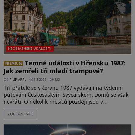
NEOBJASNĚNÉ UDÁLOSTI
Temné události v Hřensku 1987:
PREMIUM
Jak zemřeli tři mladí trampové?
OD
FILIP APPL
9.8.2026
822
Tři přátelé se v červnu 1987 vydávají na týdenní
putování Českosaským Švýcarskem. Domů se však
nevrátí. O několik měsíců později jsou v
nepřístupných skalách u Hřenska nalezeny jejich
ZOBRAZIT VÍCE
kostry – a s nimi stopy, které se jen obtížně slučují
s nešťastnou náhodou. Zabil mladé trampy
přírodní živel, neznámý útočník, nebo někdo, koho