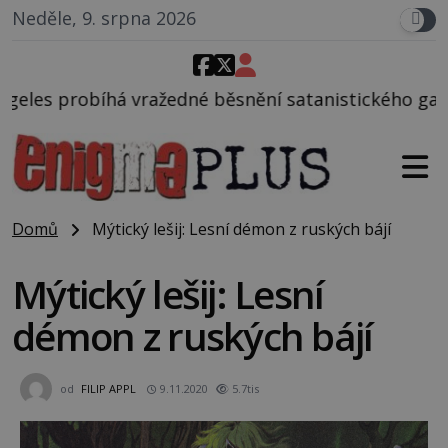
Neděle, 9. srpna 2026
é běsnění satanistického gangu vedeného Charlesem
Domů
Mýtický lešij: Lesní démon z ruských bájí
Mýtický lešij: Lesní
démon z ruských bájí
od
FILIP APPL
9.11.2020
5.7tis