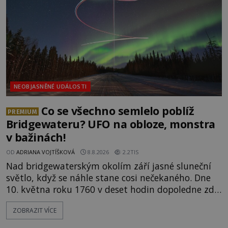
tehdejší režim nechtěl odhalit? [gallery
ids="171131,171132,1711
NEOBJASNĚNÉ UDÁLOSTI
Co se všechno semlelo poblíž
PREMIUM
Bridgewateru? UFO na obloze, monstra
v bažinách!
OD
ADRIANA VOJTÍŠKOVÁ
8.8.2026
2.2TIS
Nad bridgewaterským okolím září jasné sluneční
světlo, když se náhle stane cosi nečekaného. Dne
10. května roku 1760 v deset hodin dopoledne zde
dojde k vůbec prvnímu historicky doloženému
ZOBRAZIT VÍCE
přeletu UFO. Podle záznamů vyzařuje takové
světlo, že vypadá jako „koule hořícího ohně“. Jde