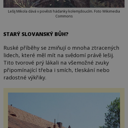
Lešij Mikola dává v pověsti hádanky kolemjdoucím. Foto Wikimedia
Commons
STARÝ SLOVANSKÝ BŮH?
Ruské příběhy se zmiňují o mnoha ztracených
lidech, které měl mít na svědomí právě lešij.
Tito tvorové prý lákali na všemožné zvuky
připomínající třeba i smích, tleskání nebo
radostné výkřiky.