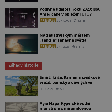
Podivné události roku 2023: Jsou
Američané v obležení UFO?
PREMIUM
27.7.2026
3.5TIS
Nad australským městem
„tančila“ záhadná světla
PREMIUM
4.7.2026
3.4TIS
Záhady historie
Smírčí kříže: Kamenní svědkové
vražd, pomsty a dávných vin
9.8.2026
568
Ayia Napa: Kyperské vodní
monstrum s mírumilovnou