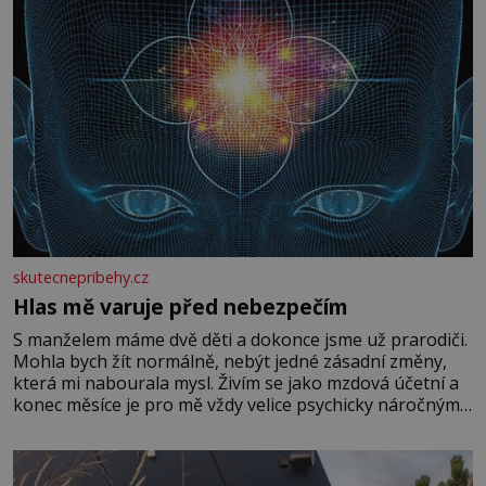
skutecnepribehy.cz
Hlas mě varuje před nebezpečím
S manželem máme dvě děti a dokonce jsme už prarodiči.
Mohla bych žít normálně, nebýt jedné zásadní změny,
která mi nabourala mysl. Živím se jako mzdová účetní a
konec měsíce je pro mě vždy velice psychicky náročným
obdobím. Od té chvíle, co máme vnoučata, mi dcera čím
dál častěji volá o pomoc, co se hlídání týče. Dalo by se