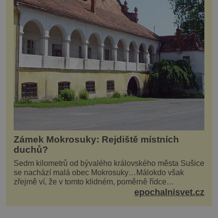
Zámek Mokrosuky: Rejdiště místních
duchů?
Sedm kilometrů od bývalého královského města Sušice
se nachází malá obec Mokrosuky…Málokdo však
zřejmě ví, že v tomto klidném, poměrně řídce
navštěvovaném koutu vesnické Šumavy se nachází
epochalnisvet.cz
několi...