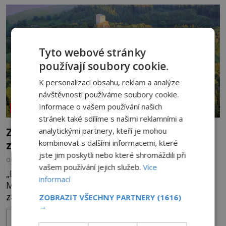
zmizením turistů? Ti, kteří se nebojí, nás mohou
následovat. Vstupujeme na pláž Dumas ve městě
Surat. Gu
Tyto webové stránky
používají soubory cookie.
K personalizaci obsahu, reklam a analýze
návštěvnosti používáme soubory cookie.
Informace o vašem používání našich
NEOBJASNĚNÉ UDÁLOSTI
stránek také sdílíme s našimi reklamními a
Zřícenina Trosky: Co je pravdy na
analytickými partnery, kteří je mohou
zvěstech o tajné chodbě?
kombinovat s dalšími informacemi, které
jste jim poskytli nebo které shromáždili při
OD
MICHAELA HOLUBOVÁ
5.8.2026
3.4TIS
vašem používání jejich služeb.
Více
„Budeš se smažit v horoucích peklech!“ povykuje
informací
Markéta na o dvě generace mladší Barboru. Ta jí
za chvíli slovní palbu opětuje. První je zarytá
ZOBRAZIT VŠECHNY PARTNERY
(1616)
→
katolička, druhá přesvědčená kališnice. A každá z
ZOBRAZIT VÍCE
nich se usídlí na jedné z věží slavného hradu