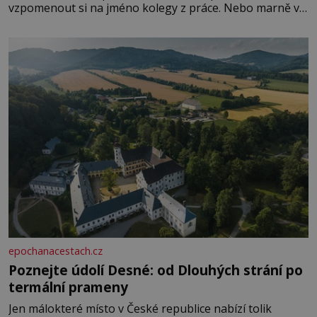
vzpomenout si na jméno kolegy z práce. Nebo marně v
paměti lovíte název knížky, kterou jste nedávno přečetli.
Je to opravdu tak, s věkem jako kdyby se paměť
rozhodla stávkovat. Cvičte
epochanacestach.cz
Poznejte údolí Desné: od Dlouhých strání po
termální prameny
Jen málokteré místo v České republice nabízí tolik