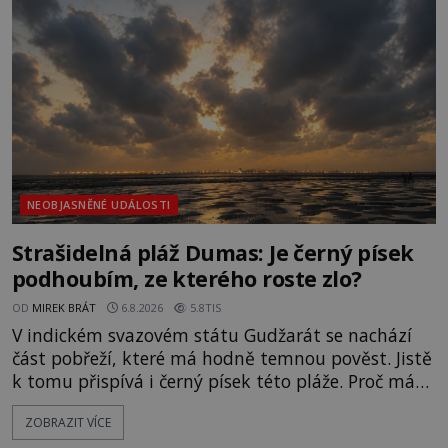
jen o nějaký optický klam, nebo se zde skutečně
právě vznáší mimozemská loď
NEOBJASNĚNÉ UDÁLOSTI
Strašidelná pláž Dumas: Je černý písek
podhoubím, ze kterého roste zlo?
OD
MIREK BRÁT
6.8.2026
5.8TIS
V indickém svazovém státu Gudžarát se nachází
část pobřeží, které má hodně temnou pověst. Jistě
k tomu přispívá i černý písek této pláže. Proč má
pláž takové netypické zbarvení? Nakolik jsou
ZOBRAZIT VÍCE
pravdivé historky, že zde došlo k nevysvětlitelným