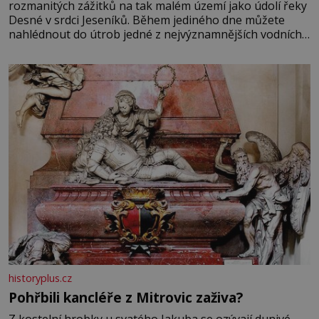
rozmanitých zážitků na tak malém území jako údolí řeky
Desné v srdci Jeseníků. Během jediného dne můžete
nahlédnout do útrob jedné z nejvýznamnějších vodních
elektráren v Evropě, vydat se na horské hřebeny, projet
se na koloběžce a den zakončit poznáváním památek ve
Velkých Losinách nebo v termálním
historyplus.cz
Pohřbili kancléře z Mitrovic zaživa?