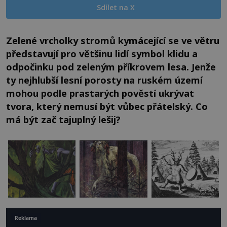
Sdílet na X
Zelené vrcholky stromů kymácející se ve větru
představují pro většinu lidí symbol klidu a
odpočinku pod zeleným příkrovem lesa. Jenže
ty nejhlubší lesní porosty na ruském území
mohou podle prastarých pověstí ukrývat
tvora, který nemusí být vůbec přátelský. Co
má být zač tajuplný lešij?
Reklama