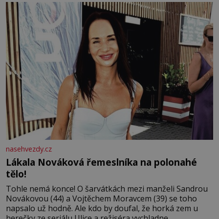
tisíc příslušnic svého včelstva, vznikne jeden z
nejdokonalejších organismů
nasehvezdy.cz
Lákala Nováková řemeslníka na polonahé
tělo!
Tohle nemá konce! O šarvátkách mezi manželi Sandrou
Novákovou (44) a Vojtěchem Moravcem (39) se toho
napsalo už hodně. Ale kdo by doufal, že horká zem u
herečky ze seriálu Ulice a režiséra vychladne,