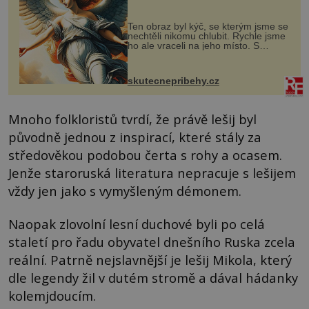
Ten obraz byl kýč, se kterým jsme se
nechtěli nikomu chlubit. Rychle jsme
ho ale vraceli na jeho místo. S
manželem Vaškem jsme si pořídili
chaloupku, takový domek na severu
Čech, kde jsme si naplánova...
skutecnepribehy.cz
Mnoho folkloristů tvrdí, že právě lešij byl
původně jednou z inspirací, které stály za
středověkou podobou čerta s rohy a ocasem.
Jenže staroruská literatura nepracuje s lešijem
vždy jen jako s vymyšleným démonem.
Naopak zlovolní lesní duchové byli po celá
staletí pro řadu obyvatel dnešního Ruska zcela
reální. Patrně nejslavnější je lešij Mikola, který
dle legendy žil v dutém stromě a dával hádanky
kolemjdoucím.