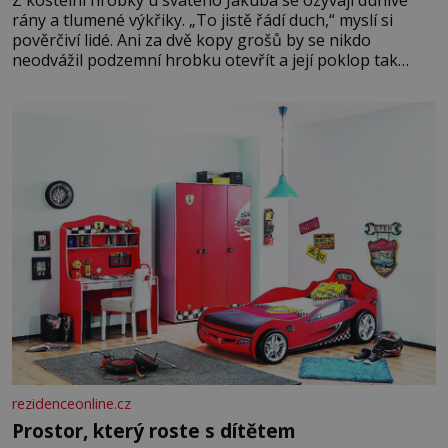
Z kostelní hrobky u svatého Jakuba se ozývají dunivé
rány a tlumené výkřiky. „To jistě řádí duch,“ myslí si
pověrčiví lidé. Ani za dvě kopy grošů by se nikdo
neodvážil podzemní hrobku otevřít a její poklop tak
raději jen skrápí svěcenou vodou. Za několik dní divné
burácení skutečně ustane. Když o mnoho let později
hrobku
rezidenceonline.cz
Prostor, který roste s dítětem