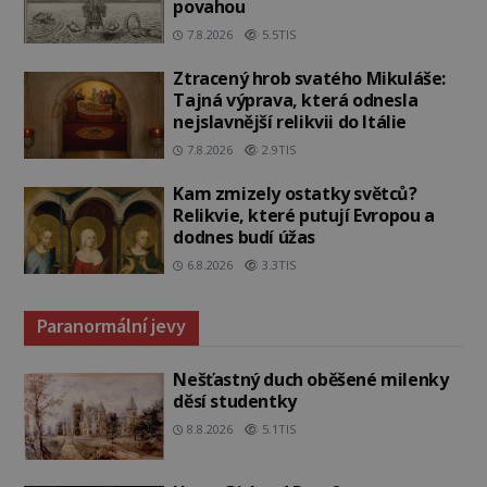
povahou
7.8.2026
5.5TIS
Ztracený hrob svatého Mikuláše:
Tajná výprava, která odnesla
nejslavnější relikvii do Itálie
7.8.2026
2.9TIS
Kam zmizely ostatky světců?
Relikvie, které putují Evropou a
dodnes budí úžas
6.8.2026
3.3TIS
Paranormální jevy
Nešťastný duch oběšené milenky
děsí studentky
8.8.2026
5.1TIS