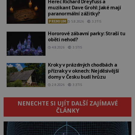
Herec Richard Dreyfuss a
muzikant Dave Grohl: Jaké mají
paranormální zážitky?
PREMIUM
5.8.2026
3.3TIS
Hororové zábavní parky: Straší tu
oběti nehod?
4.8.2026
3.5TIS
Kroky v prázdných chodbách a
přízraky v oknech: Nejděsivější
domy v Česku budí hrůzu
2.8.2026
3.3TIS
NENECHTE SI UJÍT DALŠÍ ZAJÍMAVÉ
ČLÁNKY