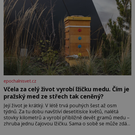
epochalnisvet.cz
Včela za celý život vyrobí lžičku medu. Čím je
pražský med ze střech tak ceněný?
Její život je krátký. V létě trvá pouhých šest až osm
týdnů. Za tu dobu navštíví desetitisíce květů, nalétá
stovky kilometrů a vyrobí přibližně devět gramů medu –
zhruba jednu čajovou lžičku. Sama o sobě se může zdát
bezvýznamná. Teprve když se spojí s dalšími desítkami