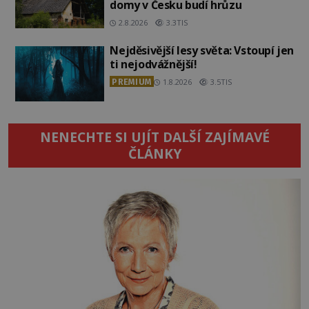
domy v Česku budí hrůzu
2.8.2026
3.3TIS
Nejděsivější lesy světa: Vstoupí jen
ti nejodvážnější!
PREMIUM
1.8.2026
3.5TIS
NENECHTE SI UJÍT DALŠÍ ZAJÍMAVÉ
ČLÁNKY