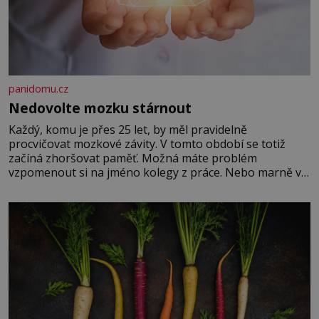
panidomu.cz
Nedovolte mozku stárnout
Každý, komu je přes 25 let, by měl pravidelně
procvičovat mozkové závity. V tomto období se totiž
začíná zhoršovat paměť. Možná máte problém
vzpomenout si na jméno kolegy z práce. Nebo marně v
paměti lovíte název knížky, kterou jste nedávno přečetli.
Je to opravdu tak, s věkem jako kdyby se paměť
rozhodla stávkovat. Cvičte