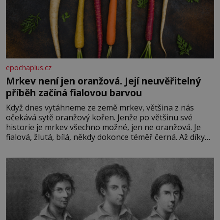
epochaplus.cz
Mrkev není jen oranžová. Její neuvěřitelný
příběh začíná fialovou barvou
Když dnes vytáhneme ze země mrkev, většina z nás
očekává sytě oranžový kořen. Jenže po většinu své
historie je mrkev všechno možné, jen ne oranžová. Je
fialová, žlutá, bílá, někdy dokonce téměř černá. Až díky
stovkám let pečlivého šlechtění se z ní stává zelenina,
bez které si českou zahradu ani nedokážeme představit.
Její příběh je