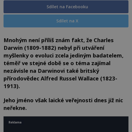
Sdílet na Facebooku
Sdílet na X
Mnohým není příliš znám fakt, že Charles
Darwin (1809-1882) nebyl při utváření
myšlenky o evoluci zcela jediným badatelem,
téměř ve stejné době se o téma zajímal
nezávisle na Darwinovi také britský
přírodovědec Alfred Russel Wallace (1823-
1913).
Jeho jméno však laické veřejnosti dnes již nic
neřekne.
Reklama