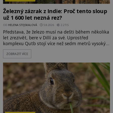
Železný zázrak z Indie: Proč tento sloup
už 1 600 let nezná rez?
OD
HELENA STEJSKALOVÁ
5.8.2026
2.2TIS
Představa, že železo musí na dešti během několika
let zrezivět, bere v Dillí za své. Uprostřed
komplexu Qutb stojí více než sedm metrů vysoký
železný sloup, který už přibližně 1 600 let odolává
ZOBRAZIT VÍCE
počasí s jen nepatrnými stopami koroze. Jeho
mimořádná trvanlivost dlouho živí legendy o
ztracených technologiích či tajemných
materiálech. Moderní metalurgie však ukazuje, že
skutečné vysvětlení je ješt