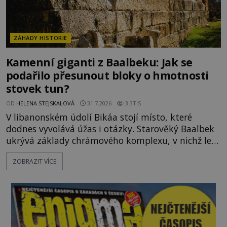
ZÁHADY HISTORIE
Kamenní giganti z Baalbeku: Jak se
podařilo přesunout bloky o hmotnosti
stovek tun?
OD
HELENA STEJSKALOVÁ
31.7.2026
3.3TIS
V libanonském údolí Bikáa stojí místo, které
dodnes vyvolává úžas i otázky. Starověký Baalbek
ukrývá základy chrámového komplexu, v nichž leží
kameny tak obrovské, že se zdá téměř nemožné je
ZOBRAZIT VÍCE
přesunout. Některé bloky váží kolem tisíce tun,
jeden z nedávno prozkoumaných kamenných
kolosů dokonce odhadem až 1650 tun. Jak lidé bez
moderních strojů dokázali takové giganty vytesat,
dopravit a přesně u