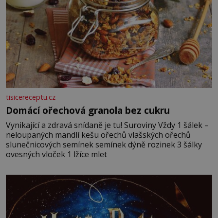
tisicereceptu.cz
Domácí ořechová granola bez cukru
Vynikající a zdravá snídaně je tu! Suroviny Vždy 1 šálek –
neloupaných mandlí kešu ořechů vlašských ořechů
slunečnicových semínek semínek dýně rozinek 3 šálky
ovesných vloček 1 lžíce mlet