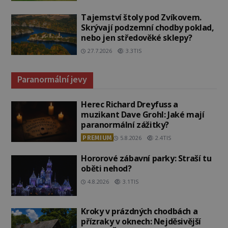
Tajemství štoly pod Zvíkovem.
Skrývají podzemní chodby poklad,
nebo jen středověké sklepy?
27.7.2026
3.3TIS
Paranormální jevy
Herec Richard Dreyfuss a
muzikant Dave Grohl: Jaké mají
paranormální zážitky?
PREMIUM
5.8.2026
2.4TIS
Hororové zábavní parky: Straší tu
oběti nehod?
4.8.2026
3.1TIS
Kroky v prázdných chodbách a
přízraky v oknech: Nejděsivější