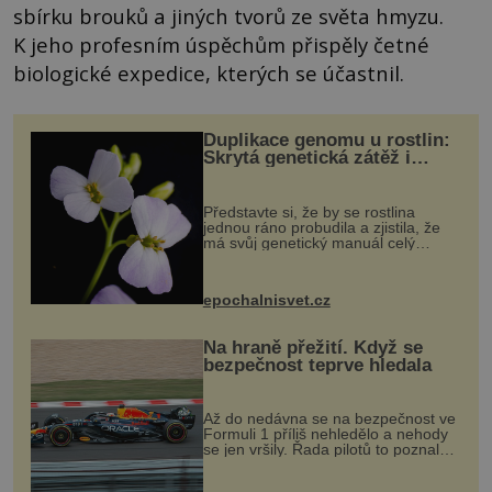
sbírku brouků a jiných tvorů ze světa hmyzu.
K jeho profesním úspěchům přispěly četné
biologické expedice, kterých se účastnil.
Duplikace genomu u rostlin:
Skrytá genetická zátěž i
evoluční výhoda
Představte si, že by se rostlina
jednou ráno probudila a zjistila, že
má svůj genetický manuál celý
dvakrát. Přesně to se občas v
přírodě stane – a podle nového
výzkumu to může být pro druhy
epochalnisvet.cz
vstupenka...
Na hraně přežití. Když se
bezpečnost teprve hledala
Až do nedávna se na bezpečnost ve
Formuli 1 příliš nehledělo a nehody
se jen vršily. Řada pilotů to poznala
na vlastní kůži, často s trvalými
následky nebo bohužel i ztrátou