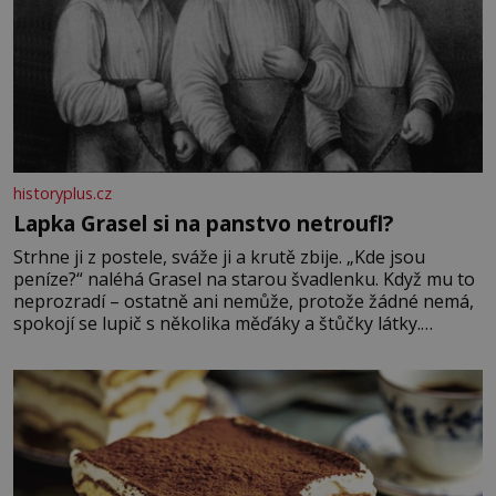
historyplus.cz
Lapka Grasel si na panstvo netroufl?
Strhne ji z postele, sváže ji a krutě zbije. „Kde jsou
peníze?“ naléhá Grasel na starou švadlenku. Když mu to
neprozradí – ostatně ani nemůže, protože žádné nemá,
spokojí se lupič s několika měďáky a štůčky látky.
Zraněná žena pár dní nato umírá. Je to muž nebývale
krutý. Jeho činy budí hrůzu ještě dlouho po jeho smrti