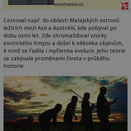
života. Dnes nepochopiteln...
epochaplus.cz
Cestoval např. do oblasti Malajských ostrovů
ležících mezi Asií a Austrálií, kde pobýval po
dobu osmi let. Zde shromažďoval vzorky
exotického hmyzu a došel k několika objevům,
k nimž se řadila i myšlenka evoluce. Jeho teorie
se zabývala proměnami života v průběhu
historie.