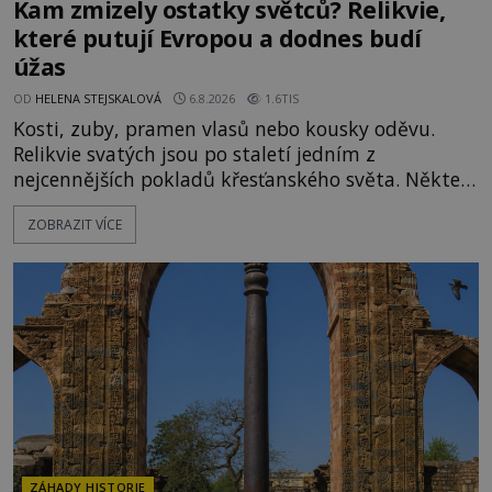
Kam zmizely ostatky světců? Relikvie,
které putují Evropou a dodnes budí
úžas
OD
HELENA STEJSKALOVÁ
6.8.2026
1.6TIS
Kosti, zuby, pramen vlasů nebo kousky oděvu.
Relikvie svatých jsou po staletí jedním z
nejcennějších pokladů křesťanského světa. Některé
mají pečlivě doloženou historii, jiné provází
ZOBRAZIT VÍCE
záhady, krádeže i nečekané objevy. Jejich osudy
připomínají dobrodružné romány, přesto se opírají
o skutečné historické události. Ve středověké
Evropě mají relikvie mimořádnou hodnotu. Nejsou
jen předmětem úcty
ZÁHADY HISTORIE