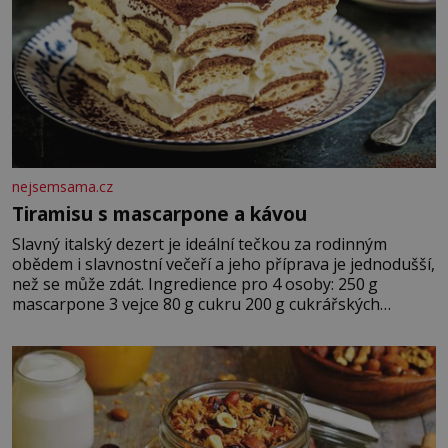
nejsemsama.cz
Tiramisu s mascarpone a kávou
Slavný italský dezert je ideální tečkou za rodinným
obědem i slavnostní večeří a jeho příprava je jednodušší,
než se může zdát. Ingredience pro 4 osoby: 250 g
mascarpone 3 vejce 80 g cukru 200 g cukrářských
piškotů 250 ml silné kávy 2 lžíce amaretta kakao na
posypání Postup: Oddělte žloutky od bílků. Žloutky
vyšlehejte s cukrem do světlé pěny a postupně do nich
vmíchejte mascarpone, aby vznikl hladký