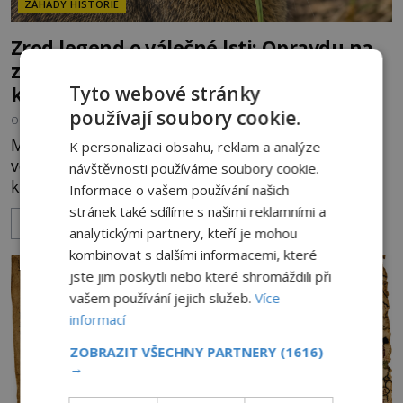
ZÁHADY HISTORIE
Zrod legend o válečné lsti: Opravdu na
zmatení nepřítele vypouštěli vypasené
králíky?
Tyto webové stránky
používají soubory cookie.
OD
HELENA STEJSKALOVÁ
3.8.2026
3.3TIS
Město Langenau obléhá ve 14. století nepřátelské
K personalizaci obsahu, reklam a analýze
vojsko, zásoby docházejí a obránci stojí na pokraji
návštěvnosti používáme soubory cookie.
kapitulace. Přesto nakonec zvítězí chytrost nad
Informace o vašem používání našich
hrubou silou. Podle staré německé legendy vypustí
stránek také sdílíme s našimi reklamními a
ZOBRAZIT VÍCE
obyvatelé za hradby dobře živeného králíka, aby
analytickými partnery, kteří je mohou
nepřítele přesvědčili, že uvnitř města je jídla stále
kombinovat s dalšími informacemi, které
dost. Čas pracuje pro obléhatele. Ve městě ubývají
jste jim poskytli nebo které shromáždili při
zásoby a každý den znamená další porci strádá
vašem používání jejich služeb.
Více
informací
ZOBRAZIT VŠECHNY PARTNERY
(1616)
→