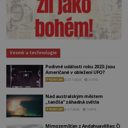
Vesmír a technologie
Podivné události roku 2023: Jsou
Američané v obležení UFO?
PREMIUM
27.7.2026
3.5TIS
Nad australským městem
„tančila“ záhadná světla
PREMIUM
4.7.2026
3.4TIS
Mimozemšťan z Andahuaylillas: Čí