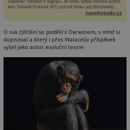
nakonec obrátilo v legraci. Je tomu sotva několik týdnů,
kdy Tatianě Dykové (47) vyznal lásku její dlouholetý
kolega a kamarád. Lidé si hned mysleli, ž...
nasehvezdy.cz
O svá zjištění se podělil s Darwinem, s nímž si
dopisoval a který i přes Walaceův příspěvek
vyšel jako autor evoluční teorie.