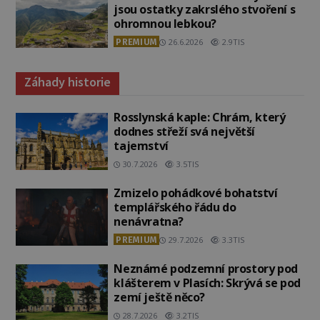
jsou ostatky zakrslého stvoření s
ohromnou lebkou?
PREMIUM
26.6.2026
2.9TIS
Záhady historie
Rosslynská kaple: Chrám, který
dodnes střeží svá největší
tajemství
30.7.2026
3.5TIS
Zmizelo pohádkové bohatství
templářského řádu do
nenávratna?
PREMIUM
29.7.2026
3.3TIS
Neznámé podzemní prostory pod
klášterem v Plasích: Skrývá se pod
zemí ještě něco?
28.7.2026
3.2TIS