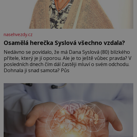
nasehvezdy.cz
Osamělá herečka Syslová všechno vzdala?
Nedávno se povídalo, že má Dana Syslová (80) blízkého
přítele, který je jí oporou. Ale je to ještě vůbec pravda? V
posledních dnech čím dál častěji mluví o svém odchodu.
Dohnala ji snad samota? Půs