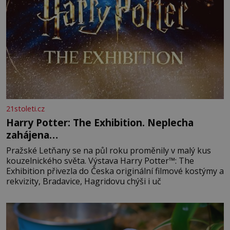
21stoleti.cz
Harry Potter: The Exhibition. Neplecha
zahájena…
Pražské Letňany se na půl roku proměnily v malý kus
kouzelnického světa. Výstava Harry Potter™: The
Exhibition přivezla do Česka originální filmové kostýmy a
rekvizity, Bradavice, Hagridovu chýši i uč