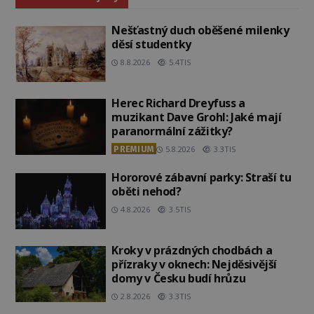
Nešťastný duch oběšené milenky
děsí studentky
8.8.2026
5.4TIS
Herec Richard Dreyfuss a
muzikant Dave Grohl: Jaké mají
paranormální zážitky?
PREMIUM
5.8.2026
3.3TIS
Hororové zábavní parky: Straší tu
oběti nehod?
4.8.2026
3.5TIS
Kroky v prázdných chodbách a
přízraky v oknech: Nejděsivější
domy v Česku budí hrůzu
2.8.2026
3.3TIS