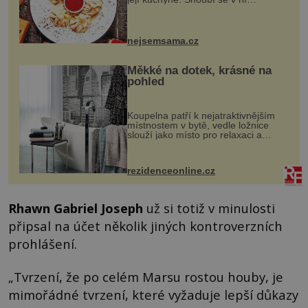
evropské a asijské chutě a díky tomu
vznikají rozmanité a chuťově bohaté
pokrmy, které rozhodně st...
nejsemsama.cz
Měkké na dotek, krásné na
pohled
Koupelna patří k nejatraktivnějším
místnostem v bytě, vedle ložnice
slouží jako místo pro relaxaci a
odpočinek. Koupelnový textil –
ručníky, osušky a koberečky –
mohou jako mávnutím kouzelného
rezidenceonline.cz
proutku...
Rhawn Gabriel Joseph
už si totiž v minulosti
připsal na účet několik jiných kontroverzních
prohlášení.
„Tvrzení, že po celém Marsu rostou houby, je
mimořádné tvrzení, které vyžaduje lepší důkazy