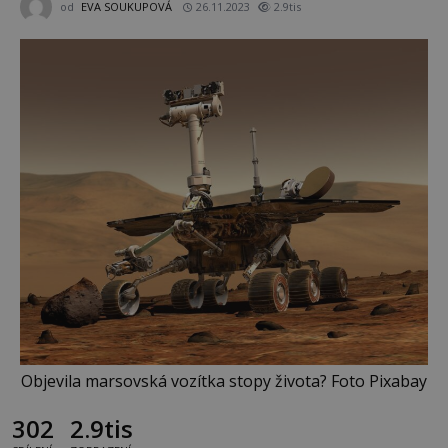
od
EVA SOUKUPOVÁ
26.11.2023
2.9tis
Objevila marsovská vozítka stopy života? Foto Pixabay
302
2.9tis