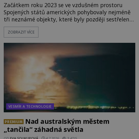
Začátkem roku 2023 se ve vzdušném prostoru
Spojených států amerických pohybovaly nejméně
tři neznámé objekty, které byly později sestřeleny.
Do dnešních dnů nebyly trosky těchto létajících
ZOBRAZIT VÍCE
těles objeveny. Je možné, že šlo o nějaké nové
armádní výzkumné technologie? Nebo snad byly
mimozemského původu? Dne 4. února roku 2023
vydává
VESMÍR A TECHNOLOGIE
Nad australským městem
PREMIUM
„tančila“ záhadná světla
OD
EVA SOUKUPOVÁ
4.7.2026
3.4TIS