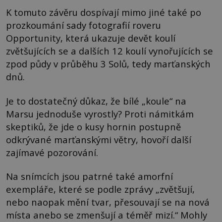
K tomuto závěru dospívají mimo jiné také po
prozkoumání sady fotografií roveru
Opportunity, která ukazuje devět koulí
zvětšujících se a dalších 12 koulí vynořujících se
zpod půdy v průběhu 3 Solů, tedy marťanských
dnů.
Je to dostatečný důkaz, že bílé „koule“ na
Marsu jednoduše vyrostly? Proti námitkám
skeptiků, že jde o kusy hornin postupně
odkrývané marťanskými větry, hovoří další
zajímavé pozorování.
Na snímcích jsou patrné také amorfní
exempláře, které se podle zprávy „zvětšují,
nebo naopak mění tvar, přesouvají se na nová
místa anebo se zmenšují a téměř mizí.“ Mohly