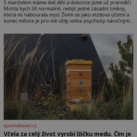
S manželem máme dvě děti a dokonce jsme už prarodiči.
Mohla bych žít normálně, nebýt jedné zásadní změny,
která mi nabourala mysl. Živím se jako mzdová účetní a
konec měsíce je pro mě vždy velice psychicky náročným
obdobím. Od té chvíle, co máme vnoučata, mi dcera čím
dál častěji volá o pomoc, co se hlídání týče. Dalo by se
epochalnisvet.cz
Včela za celý život vyrobí lžičku medu. Čím je