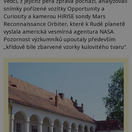
Vědci, z jejichž pera zpráva pochází, analyzovali
snímky pořízené vozítky Opportunity a
Curiosity a kamerou HiRISE sondy Mars
Reconnaissance Orbiter, které k Rudé planetě
vyslala americká vesmírná agentura NASA.
Pozornost výzkumníků upoutaly především
„křídově bíle zbarvené vzorky kulovitého tvaru“.