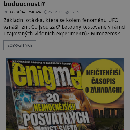
budoucnosti?
OD
KAROLÍNA TRNKOVÁ
25.6.2026
3.7TIS
Základní otázka, která se kolem fenoménu UFO
vznáší, zní: Co jsou zač? Letouny testované v rámci
utajovaných vládních experimentů? Mimozemské
vesmírné lodě plnící na Zemi nám neznámý úkol?
ZOBRAZIT VÍCE
Skokani mezi dimenzemi, putující po mostech
skrze reality do paralelních světů? O všech těchto
možnostech již desítky let vzrušeně diskutují
vědci, ufologo