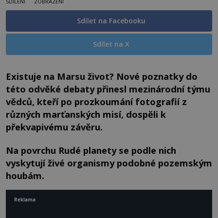
SDÍLENÍ
ZOBRAZENÍ
Sdílet na Facebooku
Sdílet na X
Existuje na Marsu život? Nové poznatky do
této odvěké debaty přinesl mezinárodní týmu
vědců, kteří po prozkoumání fotografií z
různých marťanských misí, dospěli k
překvapivému závěru.
Na povrchu Rudé planety se podle nich
vyskytují živé organismy podobné pozemským
houbám.
Reklama