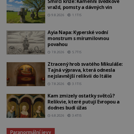
Smírčí kříže: Kamenní svědkové
vražd, pomsty a dávných vin
9.8.2026
1.1TIS
Ayia Napa: Kyperské vodní
monstrum s mírumilovnou
povahou
7.8.2026
5.7TIS
Ztracený hrob svatého Mikuláše:
Tajná výprava, která odnesla
nejslavnější relikvii do Itálie
7.8.2026
3.1TIS
Kam zmizely ostatky světců?
Relikvie, které putují Evropou a
dodnes budí úžas
6.8.2026
3.4TIS
Paranormální jevy