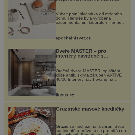
Vůbec první sluchátka od módního
domu Hermès byla vyrobena
experimentálním laboratoří Hermès
Ateliers Horizons. Elegantní gadget
si vyžádal dva roky vývoje a chlubí
se ručně šitou hovězí kůží a
epochalnisvet.cz
kovový...
Dveře MASTER – pro
interiéry navržené s
rozumem i vášní!
Otočné dveře MASTER, opláštění
kůže antik, skrytá zárubeň AKTIVE
40/00 Interiéry navrhované na
zakázku často vyžadují atypické
rozměry nejen nábytku, ale i
otvorových prvků. Technické zázemí
iluxus.cz
dnes umož...
Gruzínské masové knedlíčky
Gruzie se nachází na rozhraní dvou
kontinentů a právě to se promítá i do
její kuchyně. Snoubí se v ní