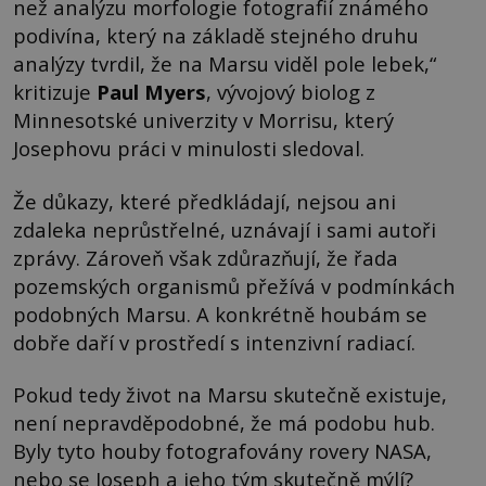
než analýzu morfologie fotografií známého
podivína, který na základě stejného druhu
analýzy tvrdil, že na Marsu viděl pole lebek,“
kritizuje
Paul Myers
, vývojový biolog z
Minnesotské univerzity v Morrisu, který
Josephovu práci v minulosti sledoval.
Že důkazy, které předkládají, nejsou ani
zdaleka neprůstřelné, uznávají i sami autoři
zprávy. Zároveň však zdůrazňují, že řada
pozemských organismů přežívá v podmínkách
podobných Marsu. A konkrétně houbám se
dobře daří v prostředí s intenzivní radiací.
Pokud tedy život na Marsu skutečně existuje,
není nepravděpodobné, že má podobu hub.
Byly tyto houby fotografovány rovery NASA,
nebo se Joseph a jeho tým skutečně mýlí?