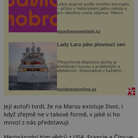
Letos poprvé podle nového konceptu
– přímo v historickém jádru města a
pro všechny zcela zdarma. Hlavní
program se odehraje na Karlově a
Husově náměstí. Návštěvníci se
mohou těšit na víno, burčák, pes...
epochanacestach.cz
Lady Lara jako plovoucí sen
Přepychová dispozice jachty je
kombinací luxusu s praktickým a
efektivním. Dokonalost v každém
detailu představuje značka Fendi
Casa, kterou byly vybaveny její
paluby. Monacký přístav nabízí
každoročn...
rezidenceonline.cz
Její autoři tvrdí, že na Marsu existuje život, i
když zřejmě ne v takové formě, v jaké si ho
mnozí z nás představují.
Mezinárodní tým vědců z USA, Francie a Číny ve