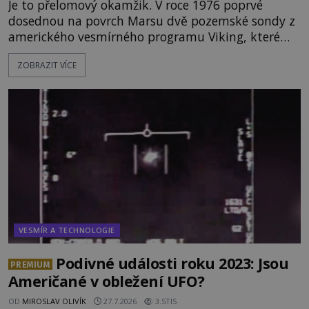
Je to přelomový okamžik. V roce 1976 poprvé
dosednou na povrch Marsu dvě pozemské sondy z
amerického vesmírného programu Viking, které
jsou schopny pořídit fotografie záhadami
ZOBRAZIT VÍCE
opředené rudé planety. Viking 1 zde zaznamená
něco naprosto nečekaného. V marsovské oblasti
zvané Cydonie totiž zachytí podivný útvar
připomínající lidskou tvář. NASA (Národní úřad
VESMÍR A TECHNOLOGIE
Podivné události roku 2023: Jsou
PREMIUM
Američané v obležení UFO?
OD
MIROSLAV OLIVÍK
27.7.2026
3.5TIS