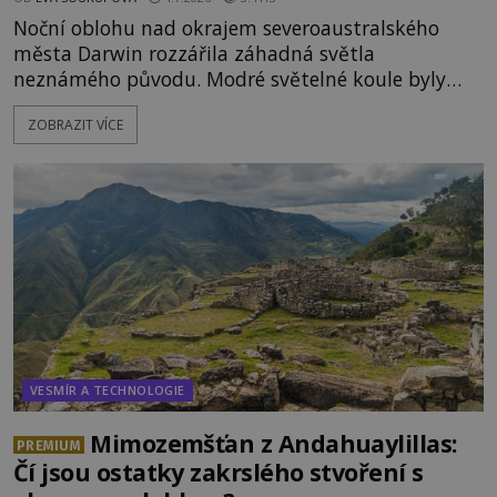
Noční oblohu nad okrajem severoaustralského
města Darwin rozzářila záhadná světla
neznámého původu. Modré světelné koule byly
viditelné nejméně dvacet minut, během nichž se
ZOBRAZIT VÍCE
opakovaně objevovaly a zase mizely. Svědek, který
úkaz zachytil na mobilní telefon, se domnívá, že
mohlo jít o návštěvu ze světa duchů. Záhadný
záznam okamžitě rozpoutal deb
VESMÍR A TECHNOLOGIE
Mimozemšťan z Andahuaylillas:
PREMIUM
Čí jsou ostatky zakrslého stvoření s