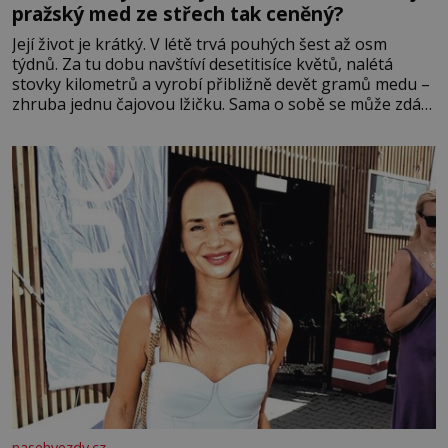
pražský med ze střech tak ceněný?
Její život je krátký. V létě trvá pouhých šest až osm
týdnů. Za tu dobu navštíví desetitisíce květů, nalétá
stovky kilometrů a vyrobí přibližně devět gramů medu –
zhruba jednu čajovou lžičku. Sama o sobě se může zdát
bezvýznamná. Teprve když se spojí s dalšími desítkami
tisíc příslušnic svého včelstva, vznikne jeden z
nejdokonalejších organismů
nasehvezdy.cz