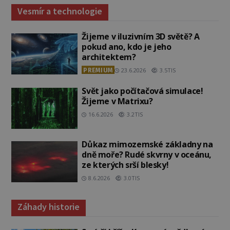
Vesmír a technologie
Žijeme v iluzivním 3D světě? A
pokud ano, kdo je jeho
architektem?
PREMIUM
23.6.2026
3.5TIS
Svět jako počítačová simulace!
Žijeme v Matrixu?
16.6.2026
3.2TIS
Důkaz mimozemské základny na
dně moře? Rudé skvrny v oceánu,
ze kterých srší blesky!
8.6.2026
3.0TIS
Záhady historie