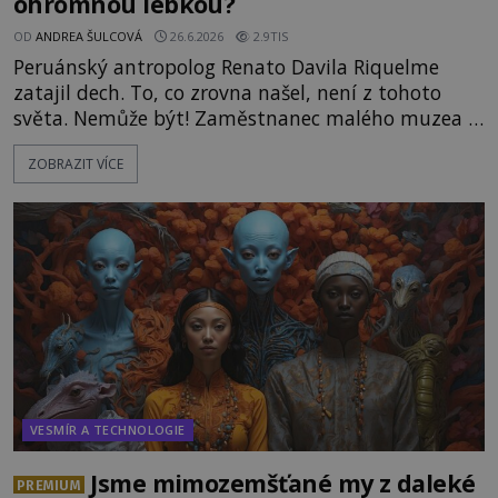
ohromnou lebkou?
OD
ANDREA ŠULCOVÁ
26.6.2026
2.9TIS
Peruánský antropolog Renato Davila Riquelme
zatajil dech. To, co zrovna našel, není z tohoto
světa. Nemůže být! Zaměstnanec malého muzea v
peruánském městečku Andahuaylillas nedaleko
ZOBRAZIT VÍCE
legendárního Cuzca pomalu sestupuje z posvátné
hory Apu a přemýšlí, jak s touto zprávou naloží.
Právě nalezl ostatky dvou mimozemšťanů! Vědci
nad nálezem kroutí hlavou. Už na
VESMÍR A TECHNOLOGIE
Jsme mimozemšťané my z daleké
PREMIUM