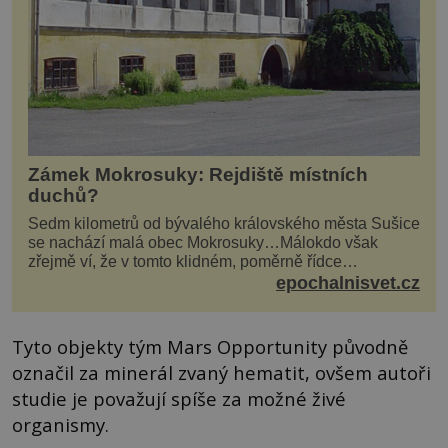
Zámek Mokrosuky: Rejdiště místních
duchů?
Sedm kilometrů od bývalého královského města Sušice
se nachází malá obec Mokrosuky…Málokdo však
zřejmě ví, že v tomto klidném, poměrně řídce
navštěvovaném koutu vesnické Šumavy se nachází
epochalnisvet.cz
několi...
Tyto objekty tým Mars Opportunity původně
označil za minerál zvaný hematit, ovšem autoři
studie je považují spíše za možné živé
organismy.