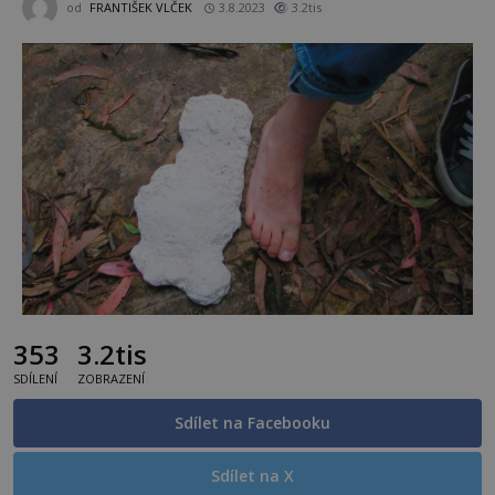
od
FRANTIŠEK VLČEK
3.8.2023
3.2tis
353
3.2tis
SDÍLENÍ
ZOBRAZENÍ
Sdílet na Facebooku
Sdílet na X