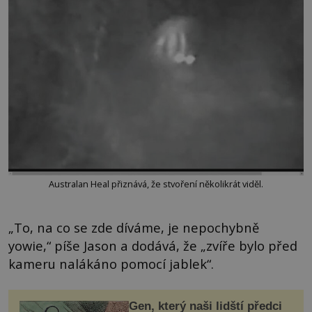
Australan Heal přiznává, že stvoření několikrát viděl.
„To, na co se zde díváme, je nepochybně
yowie,“ píše Jason a dodává, že „zvíře bylo před
kameru nalákáno pomocí jablek“.
Gen, který naši lidští předci