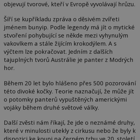
objevují tvorové, kteří v Evropě vyvolávají hrůzu.
Šíří se kupříkladu zpráva o děsivém zvířeti
jménem bunyip. Podle legendy má jít o mytické
stvoření pohybující se někde mezi vyhynulým
vakovlkem a stále žijícím krokodýlem. A s
výčtem lze pokračovat. Jedním z dalších
tajuplných tvorů Austrálie je panter z Modrých
hor.
Během 20 let bylo hlášeno přes 500 pozorování
této divoké kočky. Teorie naznačují, že může jít
o potomky panterů vypuštěných americkými
vojáky během druhé světové války.
Další zvěsti nám říkají, že jde o neznámé druhy,
které v minulosti utekly z cirkusu nebo že byly k
dispozici ke koupi na černém trhu ve 20. století.