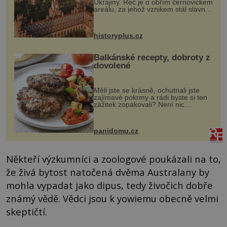
Ukrajiny. Řeč je o obřím černovickém
areálu, za jehož vznikem stál slavný
český architekt Josef Hlávka. Ten si
na něm dal mimořádně záležet. Jeho
stavební plány by při ...
historyplus.cz
Balkánské recepty, dobroty z
dovolené
Měli jste se krásně, ochutnali jste
zajímavé pokrmy a rádi byste si ten
zážitek zopakovali? Není nic
snazšího. Pljeskavica (10 porcí)
Možná jste ji ochutnali na dovolené v
bývalé Jugoslávii, lze ji vi...
panidomu.cz
Někteří výzkumníci a zoologové poukázali na to,
že živá bytost natočená dvěma Australany by
mohla vypadat jako dipus, tedy živočich dobře
známý vědě. Vědci jsou k yowiemu obecně velmi
skeptičtí.