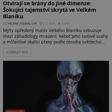
Otvírají se brány do jiné dimenze:
Šokující tajemství skrytá ve Velkém
Blaníku
OD
HELENA STEJSKALOVÁ
21.7.2026
3.4TIS
Mýty opředený masiv Velkého Blaníku vzbuzuje
mezi záhadology mrazení, neboť jeho suťové svahy
a mlčenlivé skalní útesy podle mnoha svědectví
fungují jako anomální zóny, kde selhává lidské
ZOBRAZIT VÍCE
vnímání času i prostoru. Geologické anomálie hory
nenechávají nikoho chladným a esoterici i
badatelé zde odkrývají indicie, které propojují
prastaré pohanské kulty, keltské svatyně a zprávy
o lidech, kteří v
REPORTÁŽE