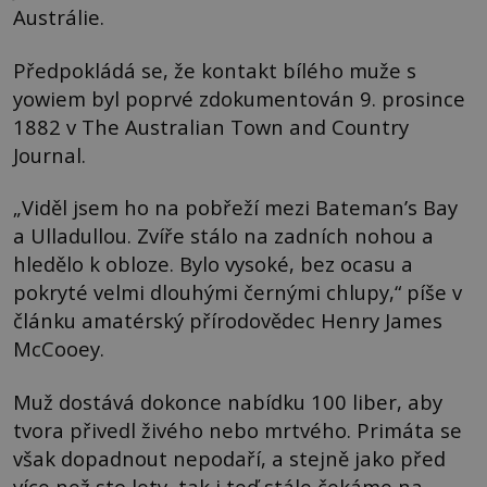
Austrálie.
Předpokládá se, že kontakt bílého muže s
yowiem byl poprvé zdokumentován 9. prosince
1882 v The Australian Town and Country
Journal.
„Viděl jsem ho na pobřeží mezi Bateman’s Bay
a Ulladullou. Zvíře stálo na zadních nohou a
hledělo k obloze. Bylo vysoké, bez ocasu a
pokryté velmi dlouhými černými chlupy,“ píše v
článku amatérský přírodovědec Henry James
McCooey.
Muž dostává dokonce nabídku 100 liber, aby
tvora přivedl živého nebo mrtvého. Primáta se
však dopadnout nepodaří, a stejně jako před
více než sto lety, tak i teď stále čekáme na