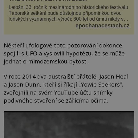
Letošní 33. ročník mezinárodního historického festivalu
Táborská setkání bude důstojnou připomínkou dvou
loňských významných výročí: 600 let od úmrtí nikdy v
poli neporaženého hejtmana Jana Žižky z Tr...
epochanacestach.cz
Někteří ufologové toto pozorování dokonce
spojili s UFO a vyslovili hypotézu, že se může
jednat o mimozemskou bytost.
V roce 2014 dva australští přátelé, Jason Heal
a Jason Dunn, kteří si říkají „Yowie Seekers“,
zveřejnili na svém YouTube účtu snímky
podivného stvoření se zářícíma očima.