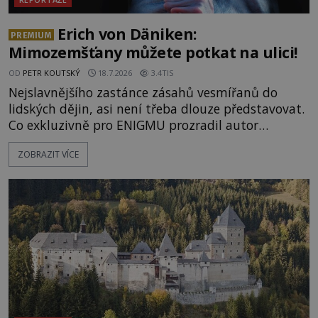
Erich von Däniken:
PREMIUM
Mimozemšťany můžete potkat na ulici!
OD
PETR KOUTSKÝ
18.7.2026
3.4TIS
Nejslavnějšího zastánce zásahů vesmířanů do
lidských dějin, asi není třeba dlouze představovat.
Co exkluzivně pro ENIGMU prozradil autor
Vzpomínek na budoucnost, švýcarský badatel
ZOBRAZIT VÍCE
Erich von Däniken? Orbitální stanice Viking 1
přelétá na oběžné dráze nad rudou planetou. Když
je umělá družice od povrchu Marsu vzdálena asi
1873 kilometrů, nachá