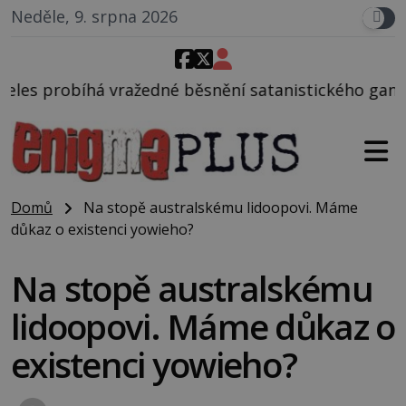
Neděle, 9. srpna 2026
né běsnění satanistického gangu vedeného Charlese
Domů
Na stopě australskému lidoopovi. Máme
důkaz o existenci yowieho?
Na stopě australskému
lidoopovi. Máme důkaz o
existenci yowieho?