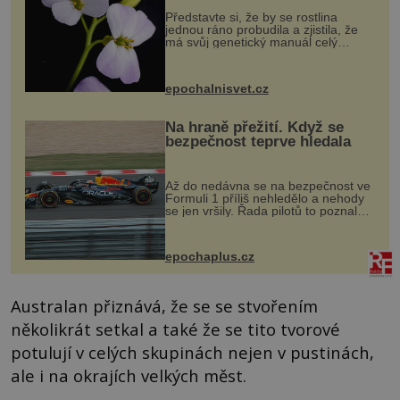
Představte si, že by se rostlina
jednou ráno probudila a zjistila, že
má svůj genetický manuál celý
dvakrát. Přesně to se občas v
přírodě stane – a podle nového
výzkumu to může být pro druhy
epochalnisvet.cz
vstupenka...
Na hraně přežití. Když se
bezpečnost teprve hledala
Až do nedávna se na bezpečnost ve
Formuli 1 příliš nehledělo a nehody
se jen vršily. Řada pilotů to poznala
na vlastní kůži, často s trvalými
následky nebo bohužel i ztrátou
života. Dnes nepochopiteln...
epochaplus.cz
Australan přiznává, že se se stvořením
několikrát setkal a také že se tito tvorové
potulují v celých skupinách nejen v pustinách,
ale i na okrajích velkých měst.