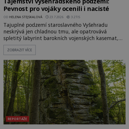
Tajemství vyšehradského podzemí:
Pevnost pro vojáky ocenili i nacisté
OD
HELENA STEJSKALOVÁ
23.7.2026
3.2TIS
Tajuplné podzemí staroslavného Vyšehradu
neskrývá jen chladnou tmu, ale opatrovává
spletitý labyrint barokních vojenských kasemat,
zapomenuté chrámy a vzácné národní poklady.
ZOBRAZIT VÍCE
Hluboko uvnitř mohutné skály nad řekou Vltavou
pulzuje skrytá historie, která se dodnes úspěšně
vyhýbá shonu moderní metropole. Místo, ke
kterému se vážou nejstarší české mýty, ve svých
temných útrobách střeží monumentální
REPORTÁŽE