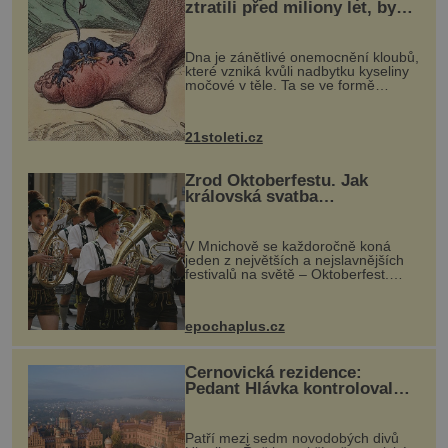
ztratili před miliony let, by
mohl pomoci s léčbou
„nemoci králů“
Dna je zánětlivé onemocnění kloubů,
které vzniká kvůli nadbytku kyseliny
močové v těle. Ta se ve formě
krystalků ukládá v blízkosti kloubů,
nejčastěji přitom postihuje palce na
nohou, a způsobuje bole...
21stoleti.cz
Zrod Oktoberfestu. Jak
královská svatba
odstartovala největší pivní
festival světa
V Mnichově se každoročně koná
jeden z největších a nejslavnějších
festivalů na světě – Oktoberfest.
Každý rok přiláká miliony
návštěvníků, kteří si vychutnávají
pivo, tradiční jídlo a bavorskou
epochaplus.cz
kultur...
Černovická rezidence:
Pedant Hlávka kontroloval
každou cihlu
Patří mezi sedm novodobých divů