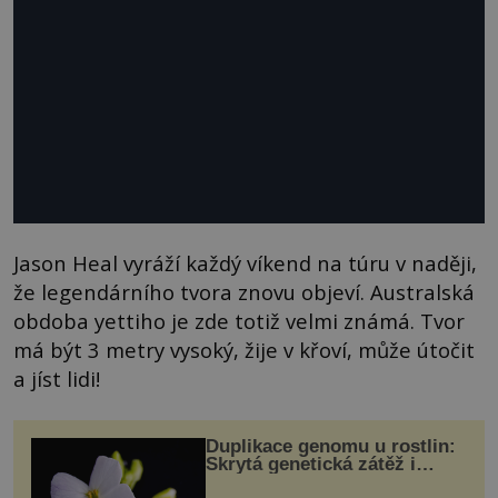
Jason Heal vyráží každý víkend na túru v naději,
že legendárního tvora znovu objeví. Australská
obdoba yettiho je zde totiž velmi známá. Tvor
má být 3 metry vysoký, žije v křoví, může útočit
a jíst lidi!
Duplikace genomu u rostlin:
Skrytá genetická zátěž i
evoluční výhoda