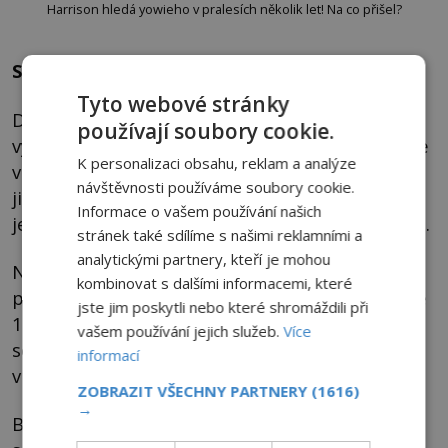
Harrison hledá yowieho v pralesích několik let! Na co přišel?
Stál na dvorku
Tyto webové stránky
Dean Harrison si sbalí svou kempinkovou
používají soubory cookie.
výbavu, dalekohled a termokameru a chystá se
K personalizaci obsahu, reklam a analýze
vést vícedenní expedici po deštných pralesích
návštěvnosti používáme soubory cookie.
jihovýchodního Queenslandu. Harrison je
Informace o vašem používání našich
jedním z těch, kteří se roky snaží najít yowieho.
stránek také sdílíme s našimi reklamními a
analytickými partnery, kteří je mohou
Neohrožený výzkumník zasvětil svůj život
kombinovat s dalšími informacemi, které
pronásledování primáta poté, co údajně v roce
jste jim poskytli nebo které shromáždili při
1995 na mytické zvíře narazil. Mezi další
vašem používání jejich služeb.
Více
setkání patří Deanův incident z
informací
vnitrozemského města Ormeau.
ZOBRAZIT VŠECHNY PARTNERY
(1616)
→
Během jednoho letního večera, při západu