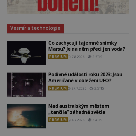
Vesmír a technologie
Co zachycují tajemné snímky
Marsu? Je na něm přeci jen voda?
PREMIUM
7.8.2026
2.5TIS
Podivné události roku 2023: Jsou
Američané v obležení UFO?
PREMIUM
27.7.2026
3.5TIS
Nad australským městem
„tančila“ záhadná světla
PREMIUM
4.7.2026
3.4TIS