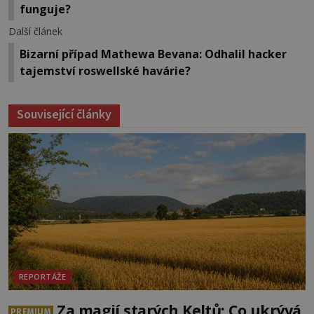
funguje?
Další článek
Bizarní případ Mathewa Bevana: Odhalil hacker
tajemství roswellské havárie?
Související články
REPORTÁŽE
Za magií starých Keltů: Co ukrývá
PREMIUM