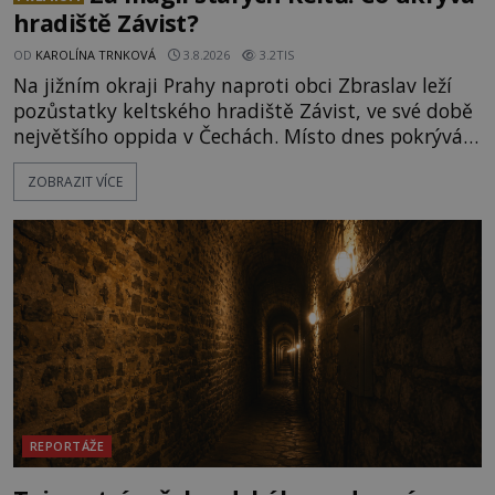
hradiště Závist?
OD
KAROLÍNA TRNKOVÁ
3.8.2026
3.2TIS
Na jižním okraji Prahy naproti obci Zbraslav leží
pozůstatky keltského hradiště Závist, ve své době
největšího oppida v Čechách. Místo dnes pokrývá
les, zbytky po kdysi monumentálním hradišti jsou
ZOBRAZIT VÍCE
ale v terénu patrné stále. Co dalšího tu po Keltech
zůstalo? Prozkoumejte to spolu s ENIGMOU! Na
vrch Hr
REPORTÁŽE