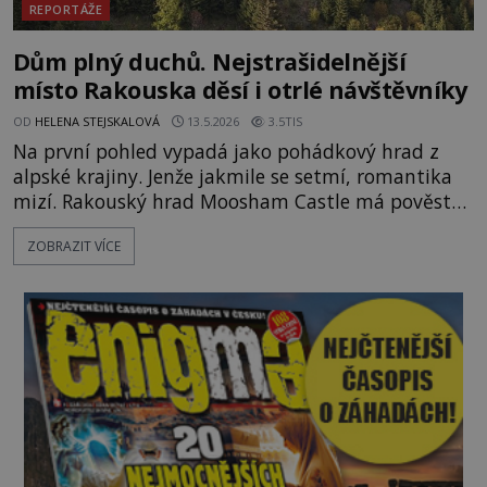
REPORTÁŽE
Dům plný duchů. Nejstrašidelnější
místo Rakouska děsí i otrlé návštěvníky
OD
HELENA STEJSKALOVÁ
13.5.2026
3.5TIS
Na první pohled vypadá jako pohádkový hrad z
alpské krajiny. Jenže jakmile se setmí, romantika
mizí. Rakouský hrad Moosham Castle má pověst
nejděsivějšího domu v celé zemi. Lidé tu údajně
ZOBRAZIT VÍCE
slyší kroky v prázdných chodbách, šeptání ze zdí i
nářek mrtvých. A záhadologové tvrdí, že zdejší
temná minulost mohla zanechat něco, co se
dodnes nepodařilo vysvětlit. Kamenný hrad stojí v
horách Salcburska u