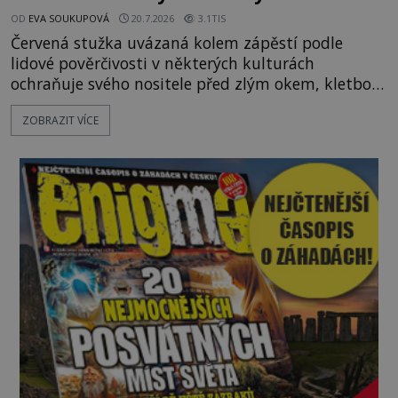
OD
EVA SOUKUPOVÁ
20.7.2026
3.1TIS
Červená stužka uvázaná kolem zápěstí podle
lidové pověrčivosti v některých kulturách
ochraňuje svého nositele před zlým okem, kletbou,
která může přivodit neštěstí či nemoc. S tímto
ZOBRAZIT VÍCE
nenápadným symbolem magické ochrany lze
občas spatřit i různé celebrity včetně Madonny
nebo Leonarda DiCapria. Na Blízkém východě a v
židovských komunitách po celém světě, je