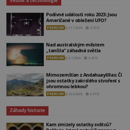
Vesmír a technologie
Podivné události roku 2023: Jsou
Američané v obležení UFO?
PREMIUM
27.7.2026
3.5TIS
Nad australským městem
„tančila“ záhadná světla
PREMIUM
4.7.2026
3.4TIS
Mimozemšťan z Andahuaylillas: Čí
jsou ostatky zakrslého stvoření s
ohromnou lebkou?
PREMIUM
26.6.2026
2.9TIS
Záhady historie
Kam zmizely ostatky světců?