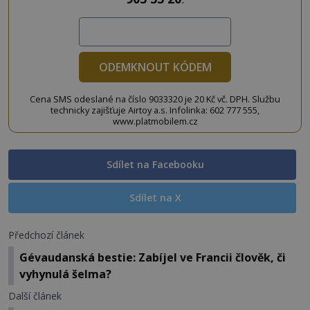
ODEMKNOUT KÓDEM
Cena SMS odeslané na číslo 9033320 je 20 Kč vč. DPH. Službu
technicky zajišťuje Airtoy a.s. Infolinka: 602 777 555,
www.platmobilem.cz
Sdílet na Facebooku
Sdílet na X
Předchozí článek
Gévaudanská bestie: Zabíjel ve Francii člověk, či
vyhynulá šelma?
Další článek