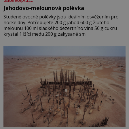
tisicereceptu.cz
Jahodovo-melounová polévka
Studené ovocné polévky jsou ideálním osvěžením pro
horké dny. Potřebujete 200 g jahod 600 g žlutého
melounu 100 ml sladkého dezertního vína 50 g cukru
krystal 1 lžíci medu 200 g zakysané sm