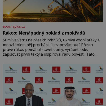
epochaplus.cz
Rákos: Nenápadný poklad z mokřadů
Šumí ve větru na březích rybníků, ukrývá vodní ptáky a
mnozí kolem něj procházejí bez povšimnutí. Přesto
právě rákos pomáhal stavět domy, vyrábět lodě,
zapisovat první texty a inspiroval řadu pověstí. Tato
skromná, ale užitečná rostlina provází člověka už tisíce
let. Většina lidí vnímá rákos jen jako obyčejnou kulisu
letního koupání. Stačí se však podívat