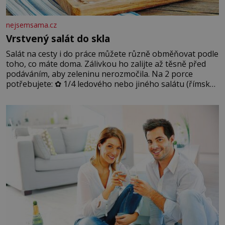
nejsemsama.cz
Vrstvený salát do skla
Salát na cesty i do práce můžete různě obměňovat podle
toho, co máte doma. Zálivkou ho zalijte až těsně před
podáváním, aby zeleninu nerozmočila. Na 2 porce
potřebujete: ✿ 1/4 ledového nebo jiného salátu (římský
salát, polníček…) ✿ 1 malá konzerva kukuřice ✿ ½
okurky ✿ 2 rajčata Zálivka: ✿ 4 lžíce olivového oleje ✿ 1
lžíci citronové šťávy ✿ ½ stroužku