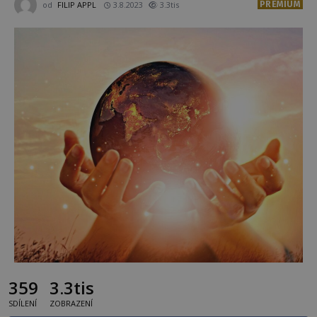
PREMIUM
od
FILIP APPL
3.8.2023
3.3tis
359
3.3tis
SDÍLENÍ
ZOBRAZENÍ