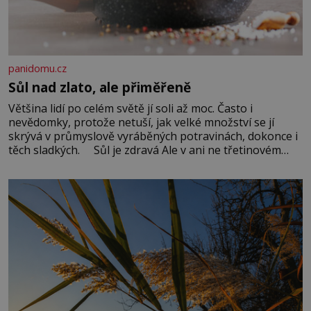
panidomu.cz
Sůl nad zlato, ale přiměřeně
Většina lidí po celém světě jí soli až moc. Často i
nevědomky, protože netuší, jak velké množství se jí
skrývá v průmyslově vyráběných potravinách, dokonce i
těch sladkých. Sůl je zdravá Ale v ani ne třetinovém
množství, než je pro většinu populace běžné. Její
základní složky– sodík a chlór – jsou zásadní pro
správné hospodaření