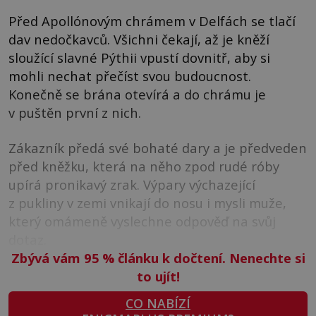
Před Apollónovým chrámem v Delfách se tlačí
dav nedočkavců. Všichni čekají, až je kněží
sloužící slavné Pýthii vpustí dovnitř, aby si
mohli nechat přečíst svou budoucnost.
Konečně se brána otevírá a do chrámu je
v puštěn první z nich.
Zákazník předá své bohaté dary a je předveden
před kněžku, která na něho zpod rudé róby
upírá pronikavý zrak. Výpary výchazející
z pukliny v zemi vnikají do nosu i mysli muže,
který omámeně vyslechne odpověď na svůj
dotaz.
Zbývá vám 95
%
článku k dočtení. Nenechte si
to ujít!
CO NABÍZÍ