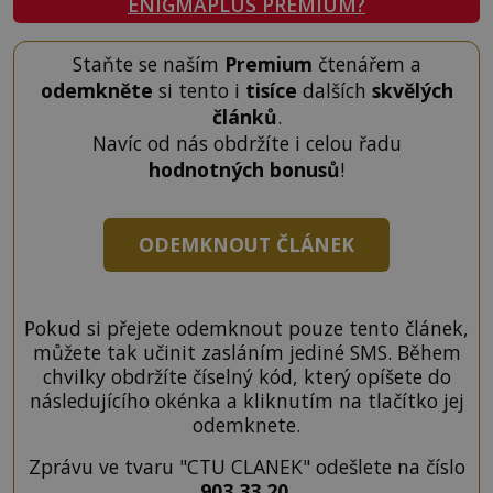
ENIGMAPLUS PREMIUM?
Staňte se naším
Premium
čtenářem a
odemkněte
si tento i
tisíce
dalších
skvělých
článků
.
Navíc od nás obdržíte i celou řadu
hodnotných bonusů
!
ODEMKNOUT ČLÁNEK
Pokud si přejete odemknout pouze tento článek,
můžete tak učinit zasláním jediné SMS. Během
chvilky obdržíte číselný kód, který opíšete do
následujícího okénka a kliknutím na tlačítko jej
odemknete.
Zprávu ve tvaru "CTU CLANEK" odešlete na číslo
903 33 20
.