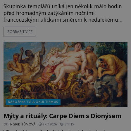
Skupinka templářů utíká jen několik málo hodin
před hromadným zatýkáním nočními
francouzskými uličkami směrem k nedalekému
přístavu. Jeden z nich má přes ramena ranec s
ZOBRAZIT VÍCE
tajemným obsahem. Kapitán lodi už na ně čeká.
„Dejte to do podpalubí a připravte se. Za chvíli
vyplouváme,“ sdělí jim. „Kam máme namířeno,
kapitáne?“ zeptá se ho jeden z templářů. „Do Sk
NÁBOŽENSTVÍ A OKULTISMUS
Mýty a rituály: Carpe Diem s Dionýsem
OD
INGRID TŮMOVÁ
27.7.2026
3.1TIS