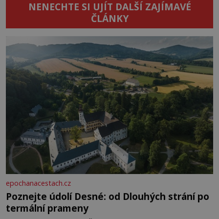
NENECHTE SI UJÍT DALŠÍ ZAJÍMAVÉ
ČLÁNKY
epochanacestach.cz
Poznejte údolí Desné: od Dlouhých strání po
termální prameny