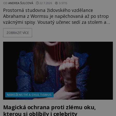
OD
ANDREA ŠULCOVÁ
22.7.2026
3.5TIS
Prostorná studovna židovského vzdělance
Abrahama z Wormsu je napěchovaná až po strop
vzácnými spisy. Vousatý učenec sedí za stolem a
před sebou má rozložený jeden z nejzáhadnějších
ZOBRAZIT VÍCE
magických textů. Jde o Abramelinův grimoár, který
sám sepsal. Skutečně do něj zaznamenal mocná
kouzla, jak si někteří myslí, nebo jde o pouhou
pověru? Už šest měsíců pobývá
NÁBOŽENSTVÍ A OKULTISMUS
Magická ochrana proti zlému oku,
kterou si oblíbily i celebrity