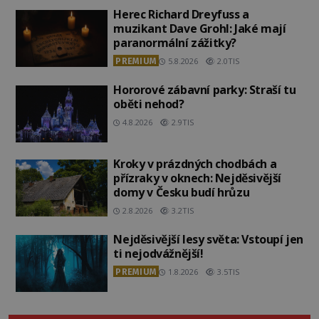
Herec Richard Dreyfuss a
muzikant Dave Grohl: Jaké mají
paranormální zážitky?
PREMIUM
5.8.2026
2.0TIS
Hororové zábavní parky: Straší tu
oběti nehod?
4.8.2026
2.9TIS
Kroky v prázdných chodbách a
přízraky v oknech: Nejděsivější
domy v Česku budí hrůzu
2.8.2026
3.2TIS
Nejděsivější lesy světa: Vstoupí jen
ti nejodvážnější!
PREMIUM
1.8.2026
3.5TIS