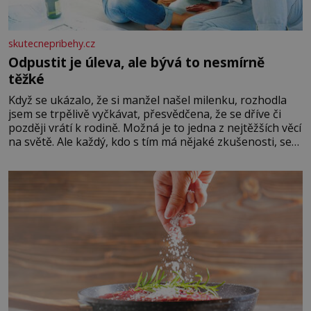
skutecnepribehy.cz
Odpustit je úleva, ale bývá to nesmírně
těžké
Když se ukázalo, že si manžel našel milenku, rozhodla
jsem se trpělivě vyčkávat, přesvědčena, že se dříve či
později vrátí k rodině. Možná je to jedna z nejtěžších věcí
na světě. Ale každý, kdo s tím má nějaké zkušenosti, se
zapřísahá, že pokud odpustíte, znatelně se vám uleví.
Když se ke mně doneslo, že si manžel pořídil milenku,