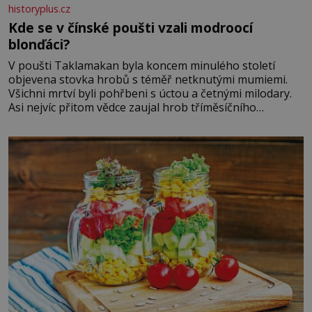
historyplus.cz
Kde se v čínské poušti vzali modroocí
blonďáci?
V poušti Taklamakan byla koncem minulého století
objevena stovka hrobů s téměř netknutými mumiemi.
Všichni mrtví byli pohřbeni s úctou a četnými milodary.
Asi nejvíc přitom vědce zaujal hrob tříměsíčního
chlapečka s modrou filcovou čapkou, z níž se draly
blonďaté vlásky. Fakt, že jsou těla dávných lidí nesmírně
dobře zachovalá, přičítají odborníci zdejším klimatickým
podmínkám. Sucho, prosolené písky a extrémně