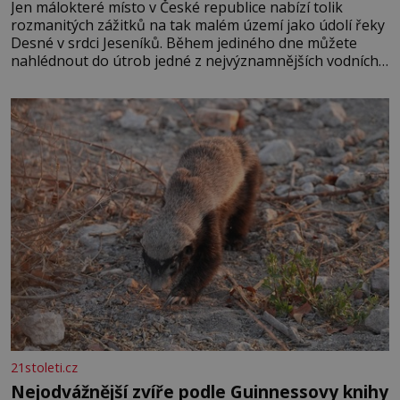
Jen málokteré místo v České republice nabízí tolik
rozmanitých zážitků na tak malém území jako údolí řeky
Desné v srdci Jeseníků. Během jediného dne můžete
nahlédnout do útrob jedné z nejvýznamnějších vodních
elektráren v Evropě, vydat se na horské hřebeny, projet
se na koloběžce a den zakončit poznáváním památek ve
Velkých Losinách nebo v termálním
21stoleti.cz
Nejodvážnější zvíře podle Guinnessovy knihy