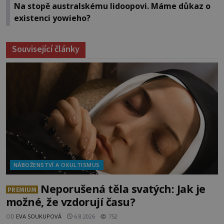
Na stopě australskému lidoopovi. Máme důkaz o
existenci yowieho?
Související články
NÁBOŽENSTVÍ A OKULTISMUS
Neporušená těla svatých: Jak je
PREMIUM
možné, že vzdorují času?
OD
EVA SOUKUPOVÁ
6.8.2026
752