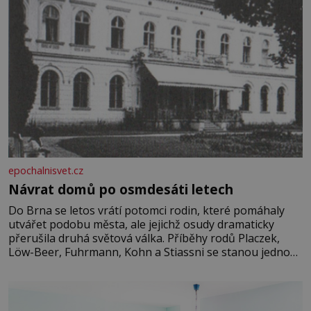
epochalnisvet.cz
Návrat domů po osmdesáti letech
Do Brna se letos vrátí potomci rodin, které pomáhaly
utvářet podobu města, ale jejichž osudy dramaticky
přerušila druhá světová válka. Příběhy rodů Placzek,
Löw-Beer, Fuhrmann, Kohn a Stiassni se stanou jednou
z hlavních dramaturgických linií festivalu židovské
kultury ŠTETL FEST 2026. Některé návraty nejsou
jednoduché. Místa, která si člověk pamatuje z rodinných
vyprávění, už dávno