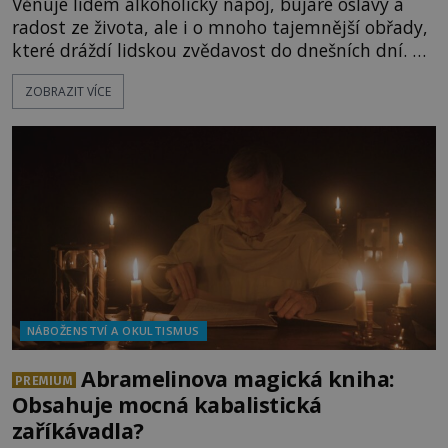
Věnuje lidem alkoholický nápoj, bujaré oslavy a
radost ze života, ale i o mnoho tajemnější obřady,
které dráždí lidskou zvědavost do dnešních dní. Co
doopravdy představuje bůh, jemuž Římané říkají
ZOBRAZIT VÍCE
Bakchus? Mytologický příběh řeckého boha
Dionýsa není zrovna idylická pohádka. Bůh Zeus jej
zplodí se svou milenkou Semelou, což Diova žena
Héra nemůže nechat b
NÁBOŽENSTVÍ A OKULTISMUS
Abramelinova magická kniha:
PREMIUM
Obsahuje mocná kabalistická
zaříkávadla?