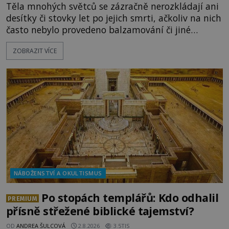
Těla mnohých světců se zázračně nerozkládají ani
desítky či stovky let po jejich smrti, ačkoliv na nich
často nebylo provedeno balzamování či jiné
pokusy o konzervaci. Neporušené ostatky bývají
ZOBRAZIT VÍCE
považovány za důkaz svatosti zemřelých. Jaké
tajemné síly těla významných náboženských
osobností ochraňují? Na hřbitově u kláštera
Milosrdných
NÁBOŽENSTVÍ A OKULTISMUS
Po stopách templářů: Kdo odhalil
PREMIUM
přísně střežené biblické tajemství?
OD
ANDREA ŠULCOVÁ
2.8.2026
3.5TIS