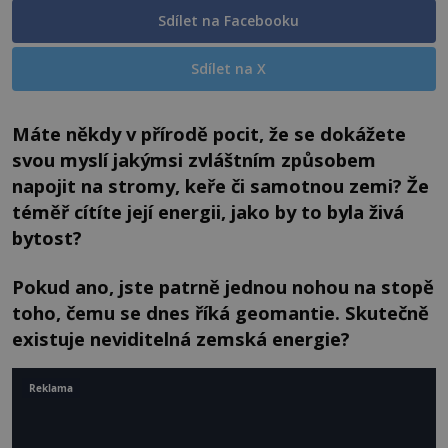
Sdílet na Facebooku
Sdílet na X
Máte někdy v přírodě pocit, že se dokážete
svou myslí jakýmsi zvláštním způsobem
napojit na stromy, keře či samotnou zemi? Že
téměř cítíte její energii, jako by to byla živá
bytost?
Pokud ano, jste patrně jednou nohou na stopě
toho, čemu se dnes říká geomantie. Skutečně
existuje neviditelná zemská energie?
Reklama