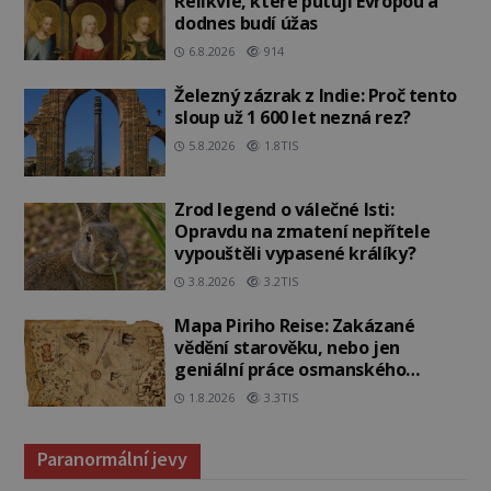
Relikvie, které putují Evropou a
dodnes budí úžas
6.8.2026
914
Železný zázrak z Indie: Proč tento
sloup už 1 600 let nezná rez?
5.8.2026
1.8TIS
Zrod legend o válečné lsti:
Opravdu na zmatení nepřítele
vypouštěli vypasené králíky?
3.8.2026
3.2TIS
Mapa Piriho Reise: Zakázané
vědění starověku, nebo jen
geniální práce osmanského
admirála?
1.8.2026
3.3TIS
Paranormální jevy