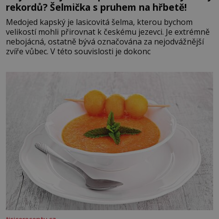
rekordů? Šelmička s pruhem na hřbetě!
Medojed kapský je lasicovitá šelma, kterou bychom
velikostí mohli přirovnat k českému jezevci. Je extrémně
nebojácná, ostatně bývá označována za nejodvážnější
zvíře vůbec. V této souvislosti je dokonc