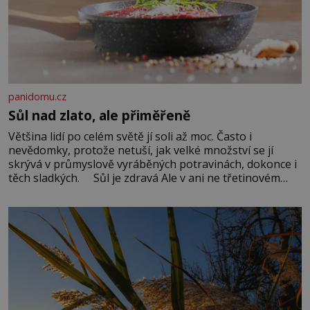
panidomu.cz
Sůl nad zlato, ale přiměřeně
Většina lidí po celém světě jí soli až moc. Často i
nevědomky, protože netuší, jak velké množství se jí
skrývá v průmyslově vyráběných potravinách, dokonce i
těch sladkých. Sůl je zdravá Ale v ani ne třetinovém
množství, než je pro většinu populace běžné. Její
základní složky– sodík a chlór – jsou zásadní pro
správné hospodaření