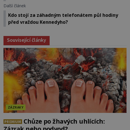
Další článek
Kdo stojí za záhadným telefonátem půl hodiny
před vraždou Kennedyho?
Související články
ZÁZRAKY
Chůze po žhavých uhlících:
PREMIUM
Zázrak nebo podvod?