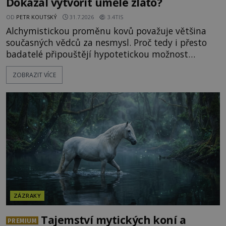
Dokázal vytvořit umělé zlato?
OD
PETR KOUTSKÝ
31.7.2026
3.4TIS
Alchymistickou proměnu kovů považuje většina
současných vědců za nesmysl. Proč tedy i přesto
badatelé připouštějí hypotetickou možnost
transmutace? Mohl její podstatu odhalit anglický
ZOBRAZIT VÍCE
alchymista, vědec a dobrodruh Edward Kelly?
Shromážděný dav napětím téměř nedýchá.
Měšťané pozorují konání muže, který se stává
nesmrtelnou legendou již během
ZÁZRAKY
Tajemství mytických koní a
PREMIUM