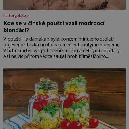
historyplus.cz
Kde se v čínské poušti vzali modroocí
blonďáci?
V poušti Taklamakan byla koncem minulého století
objevena stovka hrobů s téměř netknutými mumiemi.
Všichni mrtví byli pohřbeni s úctou a četnými milodary.
Asi nejvíc přitom vědce zaujal hrob tříměsíčního
chlapečka s modrou filcovou čapkou, z níž se draly
blonďaté vlásky. Fakt, že jsou těla dávných lidí nesmírně
dobře zachovalá, přičítají odborníci zdejším klimatickým
podmínkám. Sucho, prosolené písky a extrémně