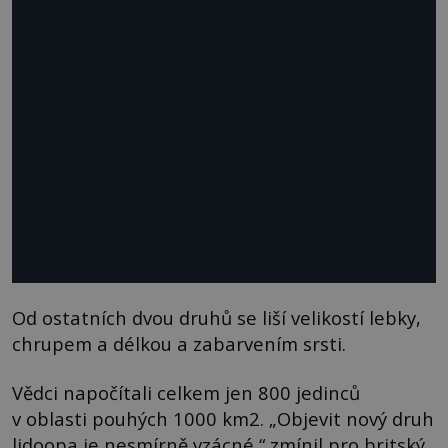
Od ostatních dvou druhů se liší velikostí lebky,
chrupem a délkou a zabarvením srsti.
Vědci napočítali celkem jen 800 jedinců
v oblasti pouhých 1000 km2. „Objevit nový druh
lidoopa je nesmírně vzácné,“ zmínil pro britský