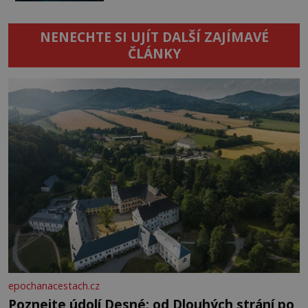
NENECHTE SI UJÍT DALŠÍ ZAJÍMAVÉ
ČLÁNKY
epochanacestach.cz
Poznejte údolí Desné: od Dlouhých strání po