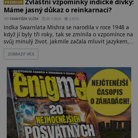
Zvláštní vzpomínky indické dívky:
PREMIUM
Máme jasný důkaz o reinkarnaci?
OD
FRANTIŠEK VLČEK
20.7.2026
2.9TIS
Indka Swarnlata Mishra se narodila v roce 1948 a
když jí byly tři roky, tak se zmínila o vzpomínce na
svůj minulý život. Jakmile začala mluvit jazykem,
který nikdo nezná, začali rodiče její podivné
ZOBRAZIT VÍCE
chování brát vážně. Je snad důkazem reinkarnace?
Swarnlata Mishra se narodila v Indii v roce 1948.
Na první pohled se zdá, že to bu