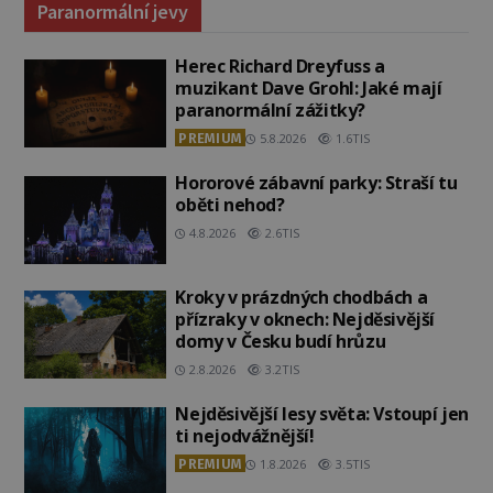
Paranormální jevy
Herec Richard Dreyfuss a
muzikant Dave Grohl: Jaké mají
paranormální zážitky?
PREMIUM
5.8.2026
1.6TIS
Hororové zábavní parky: Straší tu
oběti nehod?
4.8.2026
2.6TIS
Kroky v prázdných chodbách a
přízraky v oknech: Nejděsivější
domy v Česku budí hrůzu
2.8.2026
3.2TIS
Nejděsivější lesy světa: Vstoupí jen
ti nejodvážnější!
PREMIUM
1.8.2026
3.5TIS