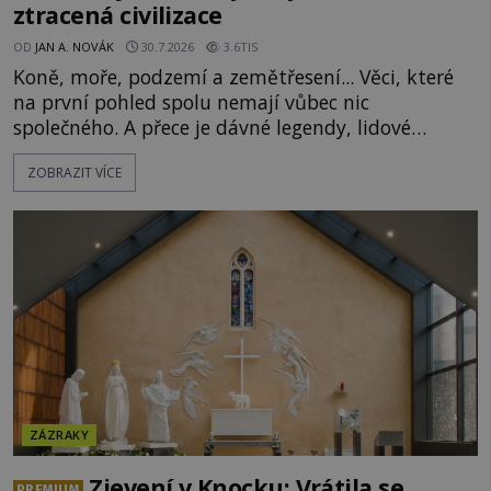
ztracená civilizace
OD
JAN A. NOVÁK
30.7.2026
3.6TIS
Koně, moře, podzemí a zemětřesení... Věci, které
na první pohled spolu nemají vůbec nic
společného. A přece je dávné legendy, lidové
pohádky i podvědomí psychicky nemocných lidí
ZOBRAZIT VÍCE
podivným způsobem vzájemně propojují. Je
možné, že tato záhadná spojitost ukrývá nějaké
tajemství pocházející ze samých počátků lidské
civilizace? Nebo dokonce z temných vod minulosti
ještě mnohem hlubších? [g
ZÁZRAKY
Zjevení v Knocku: Vrátila se
PREMIUM