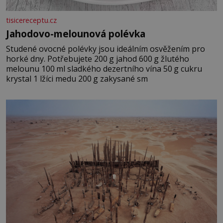
tisicereceptu.cz
Jahodovo-melounová polévka
Studené ovocné polévky jsou ideálním osvěžením pro
horké dny. Potřebujete 200 g jahod 600 g žlutého
melounu 100 ml sladkého dezertního vína 50 g cukru
krystal 1 lžíci medu 200 g zakysané sm