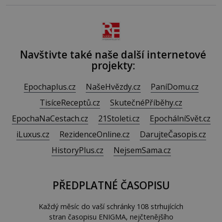
měkkost a bezpečí, proto by pokoj miminka měl působit
především klidně a útulně. Předškolní věk je
Navštivte také naše další internetové
projekty:
Epochaplus.cz
NašeHvězdy.cz
PaníDomu.cz
TisíceReceptů.cz
SkutečnéPříběhy.cz
EpochaNaCestach.cz
21Stoleti.cz
EpochálníSvět.cz
iLuxus.cz
RezidenceOnline.cz
DarujteČasopis.cz
HistoryPlus.cz
NejsemSama.cz
PŘEDPLATNÉ ČASOPISU
Každý měsíc do vaší schránky 108 strhujících
stran časopisu ENIGMA, nejčtenějšího