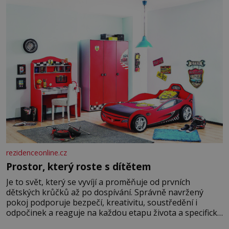
jednoduché. Místa, která si člověk pamatuje z rodinných
vyprávění, už dávno
rezidenceonline.cz
Prostor, který roste s dítětem
Je to svět, který se vyvíjí a proměňuje od prvních
dětských krůčků až po dospívání. Správně navržený
pokoj podporuje bezpečí, kreativitu, soustředění i
odpočinek a reaguje na každou etapu života a specifické
potřeby dítěte. Pro nejmenší je klíčová jednoduchost,