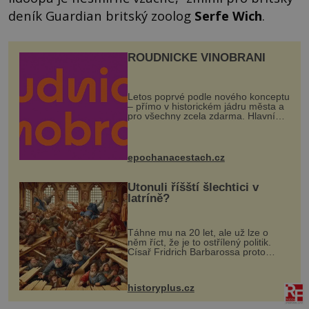
deník Guardian britský zoolog
Serfe Wich
.
ROUDNICKÉ VINOBRANÍ
Letos poprvé podle nového konceptu
– přímo v historickém jádru města a
pro všechny zcela zdarma. Hlavní
program se odehraje na Karlově a
Husově náměstí. Návštěvníci se
mohou těšit na víno, burčák, pes...
epochanacestach.cz
Utonuli říšští šlechtici v
latríně?
Táhne mu na 20 let, ale už lze o
něm říct, že je to ostřílený politik.
Císař Fridrich Barbarossa proto
posílá svého syna a dědice Jindřicha
VI. do Erfurtu, aby se stal
prostředníkem při řešení sporu m...
historyplus.cz