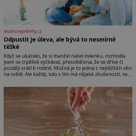
skutecnepribehy.cz
Odpustit je úleva, ale bývá to nesmírně
těžké
Když se ukázalo, že si manžel našel milenku, rozhodla
jsem se trpělivě vyčkávat, přesvědčena, že se dříve či
později vrátí k rodině. Možná je to jedna z nejtěžších věcí
na světě. Ale každý, kdo s tím má nějaké zkušenosti, se
zapřísahá, že pokud odpustíte, znatelně se vám uleví.
Když se ke mně doneslo, že si manžel pořídil milenku,