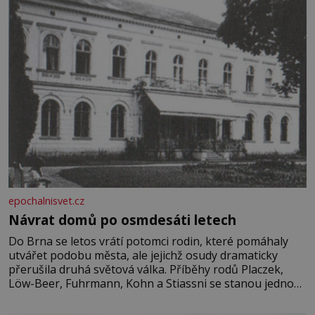
epochalnisvet.cz
Návrat domů po osmdesáti letech
Do Brna se letos vrátí potomci rodin, které pomáhaly
utvářet podobu města, ale jejichž osudy dramaticky
přerušila druhá světová válka. Příběhy rodů Placzek,
Löw-Beer, Fuhrmann, Kohn a Stiassni se stanou jednou
z hlavních dramaturgických linií festivalu židovské
kultury ŠTETL FEST 2026. Některé návraty nejsou