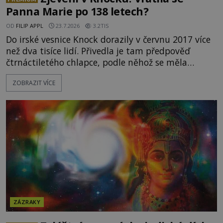
Panna Marie po 138 letech?
OD
FILIP APPL
23.7.2026
3.2TIS
Do irské vesnice Knock dorazily v červnu 2017 více
než dva tisíce lidí. Přivedla je tam předpověď
čtrnáctiletého chlapce, podle něhož se měla
přesně ve tři hodiny odpoledne zjevit Panna Marie.
ZOBRAZIT VÍCE
Když slunce vystoupilo z mraků, část davu začala
křičet, že se na nebi odehrává zázrak. Splnilo se
chlapcovo proroctví, nebo poutníci spatřili pouze
neobvyklou hru světla? [gallery
ids="170530,170531,1705
ZÁZRAKY