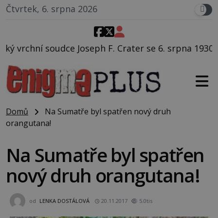
Čtvrtek, 6. srpna 2026
F. Crater se 6. srpna 1930 navečeří ve své oblíbené r
Domů
Na Sumatře byl spatřen nový druh
orangutana!
Na Sumatře byl spatřen
nový druh orangutana!
od
LENKA DOSTÁLOVÁ
20.11.2017
5.0tis