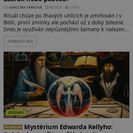
OD
KAROLÍNA TRNKOVÁ
4.8.2026
2.4TIS
Rituál chůze po žhavých uhlících je zmiňován i v
Bibli, první zmínky ale pochází už z doby železné.
Dnes je využíván nejrůznějšími šamany k nalezení
spirituální síly či vnitřního klidu. Jak funguje a proč
ZOBRAZIT VÍCE
si při něm člověk nepopálí nohy, což bylo
objektivně dokázáno? Je na něm i něco
nadpřirozeného? Histori
ZÁZRAKY
Mystérium Edwarda Kellyho:
PREMIUM