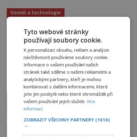
Vesmír a technologie
Podivné události roku 2023: Jsou
Tyto webové stránky
Američané v obležení UFO?
používají soubory cookie.
PREMIUM
27.7.2026
3.5TIS
K personalizaci obsahu, reklam a analýze
návštěvnosti používáme soubory cookie.
Nad australským městem
Informace o vašem používání našich
„tančila“ záhadná světla
stránek také sdílíme s našimi reklamními a
PREMIUM
4.7.2026
3.4TIS
analytickými partnery, kteří je mohou
kombinovat s dalšími informacemi, které
Mimozemšťan z Andahuaylillas: Čí
jste jim poskytli nebo které shromáždili při
jsou ostatky zakrslého stvoření s
vašem používání jejich služeb.
Více
ohromnou lebkou?
informací
PREMIUM
26.6.2026
2.9TIS
ZOBRAZIT VŠECHNY PARTNERY
(1616)
→
Záhady historie