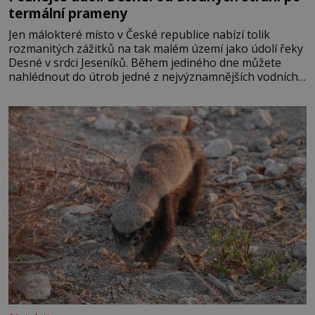
termální prameny
Jen málokteré místo v České republice nabízí tolik
rozmanitých zážitků na tak malém území jako údolí řeky
Desné v srdci Jeseníků. Během jediného dne můžete
nahlédnout do útrob jedné z nejvýznamnějších vodních
elektráren v Evropě, vydat se na horské hřebeny, projet
se na koloběžce a den zakončit poznáváním památek ve
Velkých Losinách nebo v termálním