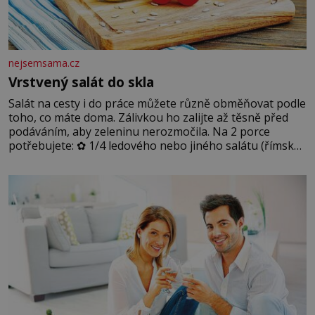
nejsemsama.cz
Vrstvený salát do skla
Salát na cesty i do práce můžete různě obměňovat podle
toho, co máte doma. Zálivkou ho zalijte až těsně před
podáváním, aby zeleninu nerozmočila. Na 2 porce
potřebujete: ✿ 1/4 ledového nebo jiného salátu (římský
salát, polníček…) ✿ 1 malá konzerva kukuřice ✿ ½
okurky ✿ 2 rajčata Zálivka: ✿ 4 lžíce olivového oleje ✿ 1
lžíci citronové šťávy ✿ ½ stroužku