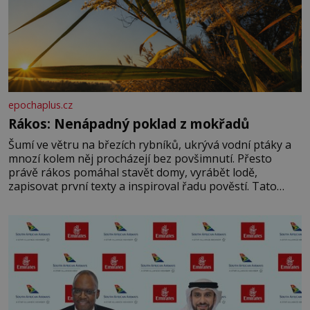
epochaplus.cz
Rákos: Nenápadný poklad z mokřadů
Šumí ve větru na březích rybníků, ukrývá vodní ptáky a
mnozí kolem něj procházejí bez povšimnutí. Přesto
právě rákos pomáhal stavět domy, vyrábět lodě,
zapisovat první texty a inspiroval řadu pověstí. Tato
skromná, ale užitečná rostlina provází člověka už tisíce
let. Většina lidí vnímá rákos jen jako obyčejnou kulisu
letního koupání. Stačí se však podívat