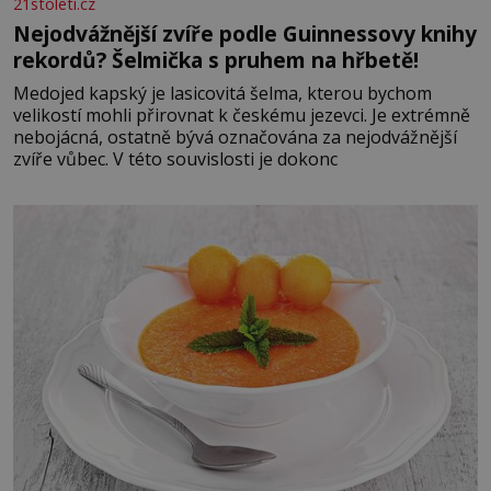
21stoleti.cz
Nejodvážnější zvíře podle Guinnessovy knihy
rekordů? Šelmička s pruhem na hřbetě!
Medojed kapský je lasicovitá šelma, kterou bychom
velikostí mohli přirovnat k českému jezevci. Je extrémně
nebojácná, ostatně bývá označována za nejodvážnější
zvíře vůbec. V této souvislosti je dokonc