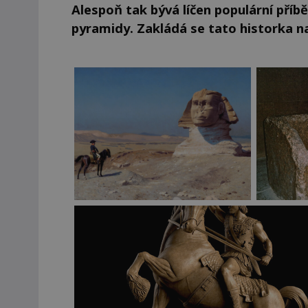
Alespoň tak bývá líčen populární př
pyramidy. Zakládá se tato historka n