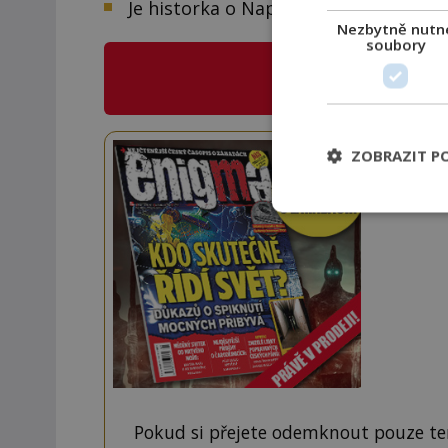
Je historka o Napoleonovi jenom leg
Nezbytně nutn
soubory
CO NABÍZÍ
E
Staňte
ZOBRAZIT P
Navíc
Pokud si přejete odemknout pouze ten