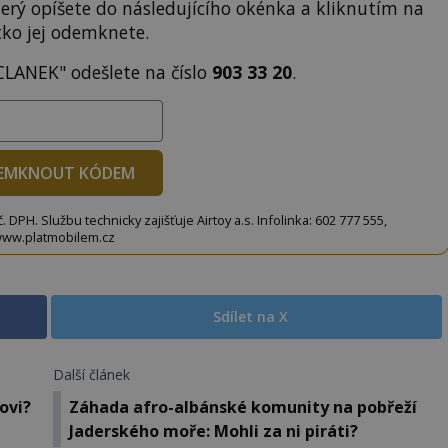
terý opíšete do následujícího okénka a kliknutím na
tko jej odemknete.
CLANEK" odešlete na číslo
903 33 20
.
EMKNOUT KÓDEM
DPH. Službu technicky zajišťuje Airtoy a.s. Infolinka: 602 777 555,
ww.platmobilem.cz
Sdílet na X
Další článek
ovi?
Záhada afro-albánské komunity na pobřeží
Jaderského moře: Mohli za ni piráti?