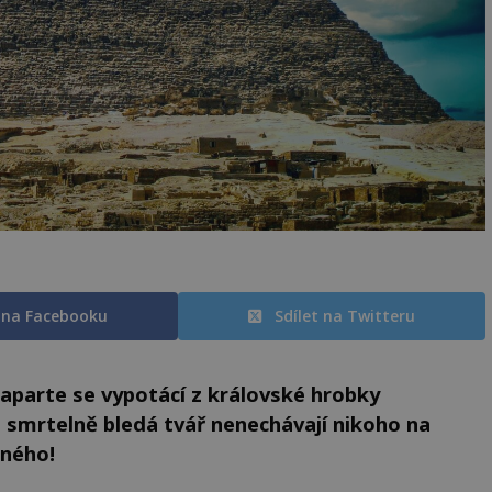
t na Facebooku
Sdílet na Twitteru
parte se vypotácí z královské hrobky
a smrtelně bledá tvář nenechávají nikoho na
šného!