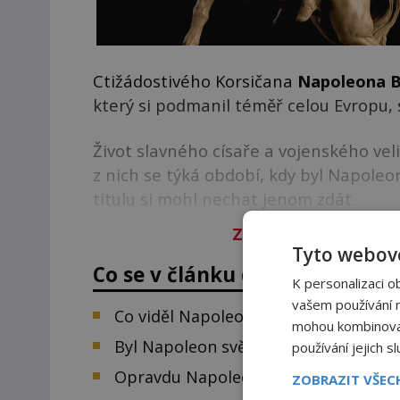
Ctižádostivého Korsičana
Napoleona 
který si podmanil téměř celou Evropu, s
Život slavného císaře a vojenského vel
z nich se týká období, kdy byl Napol
titulu si mohl nechat jenom zdát.
Zbývá vám 94
%
člán
Tyto webové
Co se v článku dozvíte:
K personalizaci o
vašem používání na
Co viděl Napoleon v pyramidě?
mohou kombinovat 
Byl Napoleon svědkem záhadného je
používání jejich s
Opravdu Napoleon navštívil Velkou 
ZOBRAZIT VŠE