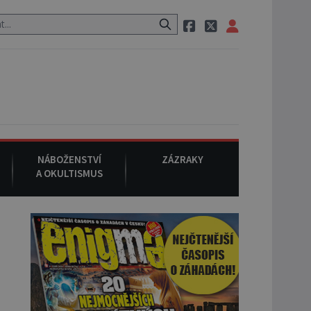
raci, pak si na ulici zavolá taxi, nasedne do něj a už ho nikdy nikdo 
NÁBOŽENSTVÍ
ZÁZRAKY
A OKULTISMUS