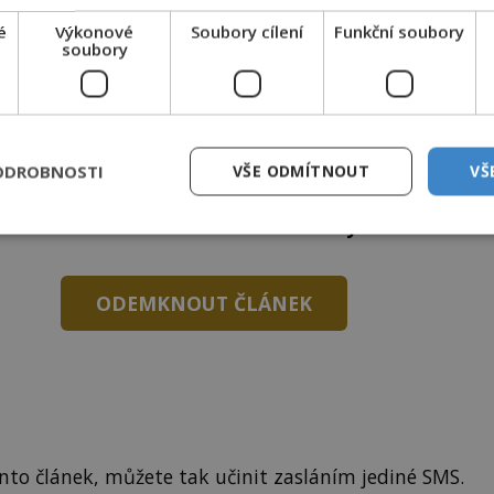
endou?
é
Výkonové
Soubory cílení
Funkční soubory
soubory
NIGMAPLUS PREMIUM?
 se naším
Premium
čtenářem a
odemkněte
si tento
ODROBNOSTI
VŠE ODMÍTNOUT
VŠ
i
tisíce
dalších
skvělých článků
.
 od nás obdržíte i celou řadu
hodnotných bonusů
!
ODEMKNOUT ČLÁNEK
to článek, můžete tak učinit zasláním jediné SMS.