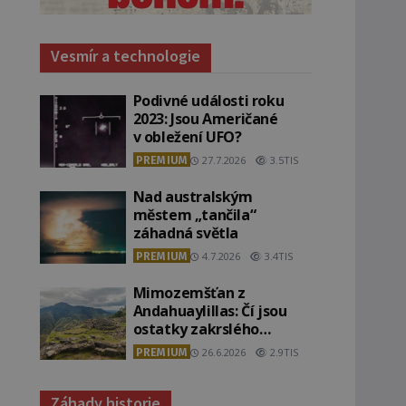
Vesmír a technologie
Podivné události roku
2023: Jsou Američané
v obležení UFO?
PREMIUM
27.7.2026
3.5TIS
Nad australským
městem „tančila“
záhadná světla
PREMIUM
4.7.2026
3.4TIS
Mimozemšťan z
Andahuaylillas: Čí jsou
ostatky zakrslého
stvoření s ohromnou
PREMIUM
26.6.2026
2.9TIS
lebkou?
Záhady historie