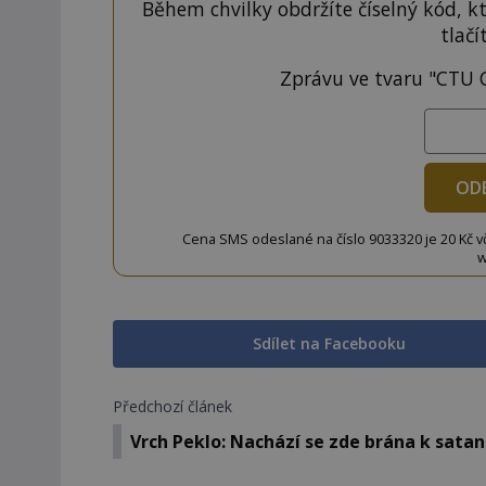
Během chvilky obdržíte číselný kód, k
tlačí
Zprávu ve tvaru "CTU 
OD
Cena SMS odeslané na číslo 9033320 je 20 Kč vč. 
w
Sdílet na Facebooku
Předchozí článek
Vrch Peklo: Nachází se zde brána k satan