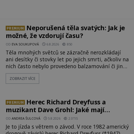
Neporušená těla svatých: Jak je
PREMIUM
možné, že vzdorují času?
OD
EVA SOUKUPOVÁ
6.8.2026
850
Těla mnohých světců se zázračně nerozkládají
ani desítky či stovky let po jejich smrti, ačkoliv na
nich často nebylo provedeno balzamování či jiné
pokusy o konzervaci. Neporušené ostatky bývají
ZOBRAZIT VÍCE
považovány za důkaz svatosti zemřelých. Jaké
tajemné síly těla významných náboženských
osobností ochraňují? Na hřbitově u kláštera
Milosrdných
Herec Richard Dreyfuss a
PREMIUM
muzikant Dave Grohl: Jaké mají
paranormální zážitky?
OD
ANDREA ŠULCOVÁ
5.8.2026
2.0TIS
Je to jízda s větrem o závod. V roce 1982 americký
drogově závislý herec Richard Dreyfuss (*1947)