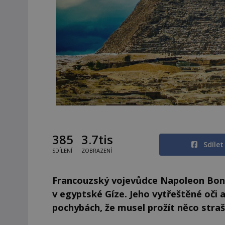
385
3.7tis
Sdíle
SDÍLENÍ
ZOBRAZENÍ
Francouzský vojevůdce Napoleon Bona
v egyptské Gíze. Jeho vytřeštěné oči 
pochybách, že musel prožít něco stra