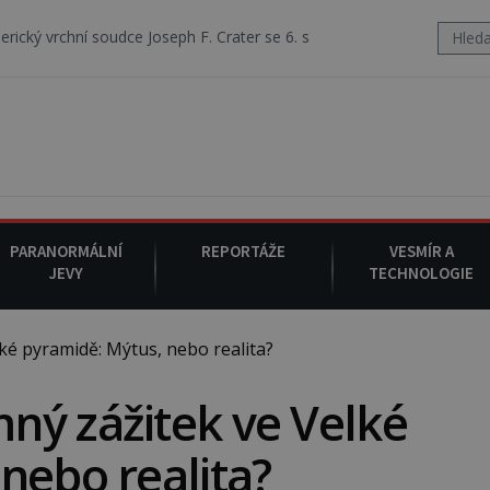
udce Joseph F. Crater se 6. srpna 1930 navečeří ve své oblíbené restau
PARANORMÁLNÍ
REPORTÁŽE
VESMÍR A
JEVY
TECHNOLOGIE
é pyramidě: Mýtus, nebo realita?
ný zážitek ve Velké
nebo realita?