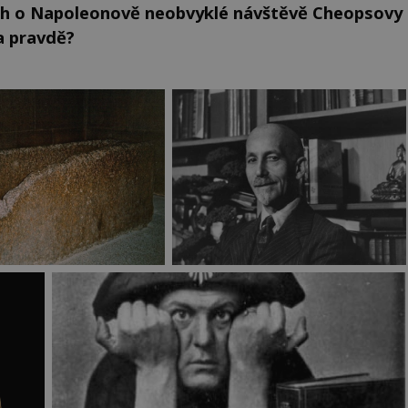
íběh o Napoleonově neobvyklé návštěvě Cheopsovy
a pravdě?