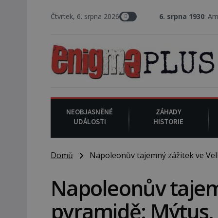
Čtvrtek, 6. srpna 2026
6. srpna 1930
: Americký vrchní so
NEOBJASNĚNÉ
ZÁHADY
UDÁLOSTI
HISTORIE
Domů
Napoleonův tajemný zážitek ve Velk
Napoleonův tajem
pyramidě: Mýtus, 