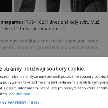
Bonaparta
(1769–1821) dnes zná celý svět
.
Muž,
tále jitří fantazii romanopisců.
itele navíc obklopují nesčetná tajemství. Jedno
eon ještě „pouhým“ generálem a o panovnickém
ku k dočtení. Nenechte si to ujít!
 stránky používají soubory cookie.
bsahu, reklam a analýze návštěvnosti používáme soubory cookie. 
šich stránek také sdílíme s našimi reklamními a analytickými partn
s dalšími informacemi, které jste jim poskytli nebo které shromá
vu?
lužeb.
Více informací
pyramidu?
CHNY PARTNERY
(1616) →