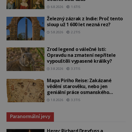
6.8.2026
1.6TIS
Železný zázrak z Indie: Proč tento
sloup už 1 600 let nezná rez?
5.8.2026
2.2TIS
Zrod legend o válečné lsti:
Opravdu na zmatení nepřítele
vypouštěli vypasené králíky?
3.8.2026
3.3TIS
Mapa Piriho Reise: Zakázané
vědění starověku, nebo jen
geniální práce osmanského
admirála?
1.8.2026
3.3TIS
Paranormální jevy
Herec Richard Dreyfuss a