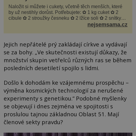
Naložit si můžete i cukety, včetně těch menších, které
by už nestihly dorůst. Potřebujete: ✿ 1 kg cuket ✿ 2
cibule ✿ 2 stroužky česneku ✿ 2 lžíce soli ✿ 2 snítky
kopru ✿ hrst petrželky Nálev: ✿ 400 m...
nejsemsama.cz
Jejich nepřátelé prý zakládají církve a vydávají
se za bohy. „Ve skutečnosti existují důkazy, že
množství skupin vetřelců různých ras se během
posledních desetiletí spojilo s lidmi.
Došlo k dohodám ke vzájemnému prospěchu –
výměna kosmických technologií za nerušené
experimenty s genetikou.“ Podobné myšlenky
se objevují i dnes zejména ve spojitosti s
proslulou tajnou základnou Oblast 51. Mají
členové sekty pravdu?