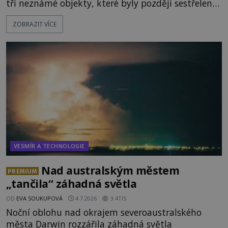
tři neznámé objekty, které byly později sestřeleny.
Do dnešních dnů nebyly trosky těchto létajících
ZOBRAZIT VÍCE
těles objeveny. Je možné, že šlo o nějaké nové
armádní výzkumné technologie? Nebo snad byly
mimozemského původu? Dne 4. února roku 2023
vydává
VESMÍR A TECHNOLOGIE
Nad australským městem
PREMIUM
„tančila“ záhadná světla
OD
EVA SOUKUPOVÁ
4.7.2026
3.4TIS
Noční oblohu nad okrajem severoaustralského
města Darwin rozzářila záhadná světla