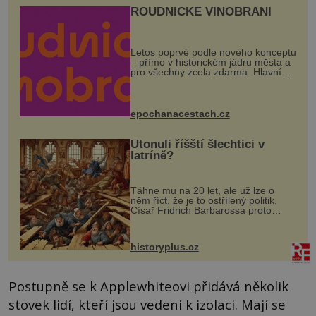
ROUDNICKÉ VINOBRANÍ
Letos poprvé podle nového konceptu
– přímo v historickém jádru města a
pro všechny zcela zdarma. Hlavní
program se odehraje na Karlově a
Husově náměstí. Návštěvníci se
mohou těšit na víno, burčák, pes...
epochanacestach.cz
Utonuli říšští šlechtici v
latríně?
Táhne mu na 20 let, ale už lze o
něm říct, že je to ostřílený politik.
Císař Fridrich Barbarossa proto
posílá svého syna a dědice Jindřicha
VI. do Erfurtu, aby se stal
prostředníkem při řešení sporu m...
historyplus.cz
Postupně se k Applewhiteovi přidává několik
stovek lidí, kteří jsou vedeni k izolaci. Mají se