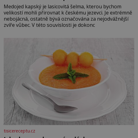
Medojed kapský je lasicovitá šelma, kterou bychom
velikostí mohli přirovnat k českému jezevci. Je extrémně
nebojácná, ostatně bývá označována za nejodvážnější
zvíře vůbec. V této souvislosti je dokonc
tisicereceptu.cz