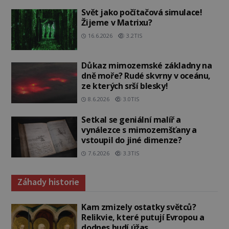
Svět jako počítačová simulace!
Žijeme v Matrixu?
16.6.2026
3.2TIS
Důkaz mimozemské základny na
dně moře? Rudé skvrny v oceánu,
ze kterých srší blesky!
8.6.2026
3.0TIS
Setkal se geniální malíř a
vynálezce s mimozemšťany a
vstoupil do jiné dimenze?
7.6.2026
3.3TIS
Záhady historie
Kam zmizely ostatky světců?
Relikvie, které putují Evropou a
dodnes budí úžas