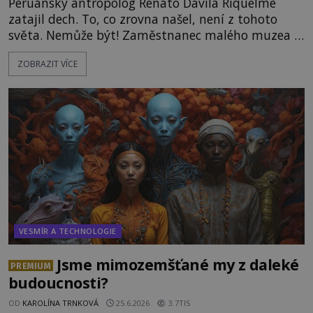
Peruánský antropolog Renato Davila Riquelme
zatajil dech. To, co zrovna našel, není z tohoto
světa. Nemůže být! Zaměstnanec malého muzea v
peruánském městečku Andahuaylillas nedaleko
ZOBRAZIT VÍCE
legendárního Cuzca pomalu sestupuje z posvátné
hory Apu a přemýšlí, jak s touto zprávou naloží.
Právě nalezl ostatky dvou mimozemšťanů! Vědci
nad nálezem kroutí hlavou. Už na
VESMÍR A TECHNOLOGIE
Jsme mimozemšťané my z daleké
PREMIUM
budoucnosti?
OD
KAROLÍNA TRNKOVÁ
25.6.2026
3.7TIS