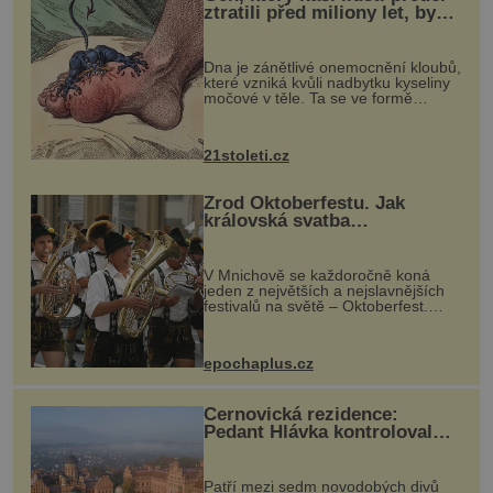
ztratili před miliony let, by
mohl pomoci s léčbou
„nemoci králů“
Dna je zánětlivé onemocnění kloubů,
které vzniká kvůli nadbytku kyseliny
močové v těle. Ta se ve formě
krystalků ukládá v blízkosti kloubů,
nejčastěji přitom postihuje palce na
nohou, a způsobuje bole...
21stoleti.cz
Zrod Oktoberfestu. Jak
královská svatba
odstartovala největší pivní
festival světa
V Mnichově se každoročně koná
jeden z největších a nejslavnějších
festivalů na světě – Oktoberfest.
Každý rok přiláká miliony
návštěvníků, kteří si vychutnávají
pivo, tradiční jídlo a bavorskou
epochaplus.cz
kultur...
Černovická rezidence:
Pedant Hlávka kontroloval
každou cihlu
Patří mezi sedm novodobých divů