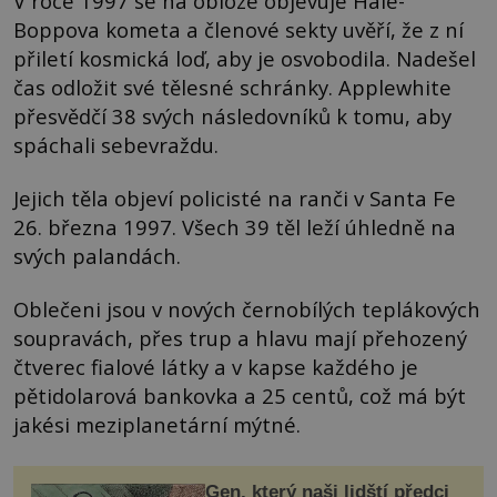
V roce 1997 se na obloze objevuje Hale-
Boppova kometa a členové sekty uvěří, že z ní
přiletí kosmická loď, aby je osvobodila. Nadešel
čas odložit své tělesné schránky. Applewhite
přesvědčí 38 svých následovníků k tomu, aby
spáchali sebevraždu.
Jejich těla objeví policisté na ranči v Santa Fe
26. března 1997. Všech 39 těl leží úhledně na
svých palandách.
Oblečeni jsou v nových černobílých teplákových
soupravách, přes trup a hlavu mají přehozený
čtverec fialové látky a v kapse každého je
pětidolarová bankovka a 25 centů, což má být
jakési meziplanetární mýtné.
Gen, který naši lidští předci