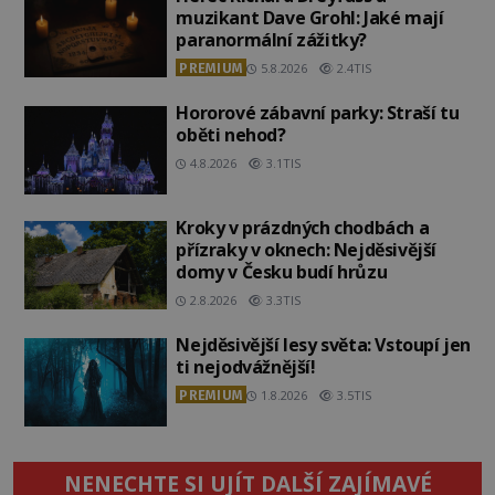
muzikant Dave Grohl: Jaké mají
paranormální zážitky?
PREMIUM
5.8.2026
2.4TIS
Hororové zábavní parky: Straší tu
oběti nehod?
4.8.2026
3.1TIS
Kroky v prázdných chodbách a
přízraky v oknech: Nejděsivější
domy v Česku budí hrůzu
2.8.2026
3.3TIS
Nejděsivější lesy světa: Vstoupí jen
ti nejodvážnější!
PREMIUM
1.8.2026
3.5TIS
NENECHTE SI UJÍT DALŠÍ ZAJÍMAVÉ