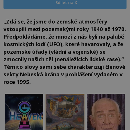
Sdílet na X
„Zdá se, že jsme do zemské atmosféry
vstoupili mezi pozemskými roky 1940 až 1970.
Předpokládáme, že mnozí z nás byli na palubě
kosmických lodí (UFO), které havarovaly, a že
pozemské úřady (vládní a vojenské) se
zmocnily našich těl (nenáležících lidské rase).”
Těmito slovy sami sebe charakterizují členové
sekty Nebeská brána v prohlášení vydaném v
roce 1995.