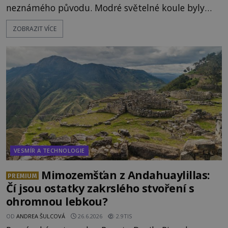
neznámého původu. Modré světelné koule byly
viditelné nejméně dvacet minut, během nichž se
ZOBRAZIT VÍCE
opakovaně objevovaly a zase mizely. Svědek, který
úkaz zachytil na mobilní telefon, se domnívá, že
mohlo jít o návštěvu ze světa duchů. Záhadný
záznam okamžitě rozpoutal deb
VESMÍR A TECHNOLOGIE
Mimozemšťan z Andahuaylillas:
PREMIUM
Čí jsou ostatky zakrslého stvoření s
ohromnou lebkou?
OD
ANDREA ŠULCOVÁ
26.6.2026
2.9TIS