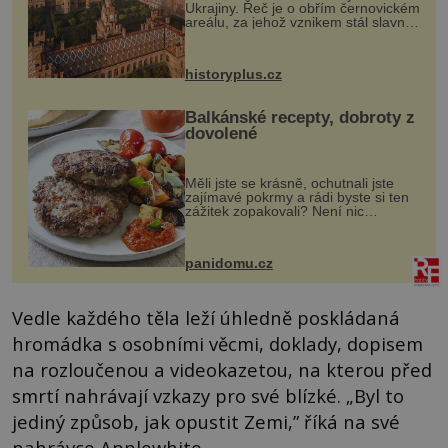
Ukrajiny. Řeč je o obřím černovickém
areálu, za jehož vznikem stál slavný
český architekt Josef Hlávka. Ten si
na něm dal mimořádně záležet. Jeho
stavební plány by při ...
historyplus.cz
Balkánské recepty, dobroty z
dovolené
Měli jste se krásně, ochutnali jste
zajímavé pokrmy a rádi byste si ten
zážitek zopakovali? Není nic
snazšího. Pljeskavica (10 porcí)
Možná jste ji ochutnali na dovolené v
bývalé Jugoslávii, lze ji vi...
panidomu.cz
Vedle každého těla leží úhledně poskládaná
hromádka s osobními věcmi, doklady, dopisem
na rozloučenou a videokazetou, na kterou před
smrtí nahrávají vzkazy pro své blízké. „Byl to
jediný způsob, jak opustit Zemi,” říká na své
nahrávce Applewhite.