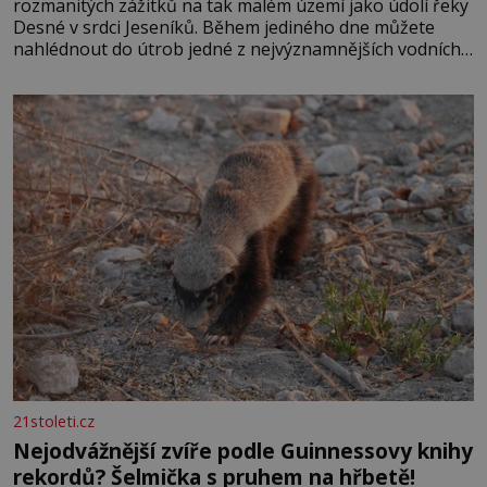
rozmanitých zážitků na tak malém území jako údolí řeky
Desné v srdci Jeseníků. Během jediného dne můžete
nahlédnout do útrob jedné z nejvýznamnějších vodních
elektráren v Evropě, vydat se na horské hřebeny, projet
se na koloběžce a den zakončit poznáváním památek ve
Velkých Losinách nebo v termálním
21stoleti.cz
Nejodvážnější zvíře podle Guinnessovy knihy
rekordů? Šelmička s pruhem na hřbetě!