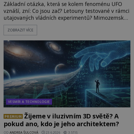
Základní otázka, která se kolem fenoménu UFO
vznáší, zní: Co jsou zač? Letouny testované v rámci
utajovaných vládních experimentů? Mimozemské
vesmírné lodě plnící na Zemi nám neznámý úkol?
ZOBRAZIT VÍCE
Skokani mezi dimenzemi, putující po mostech
skrze reality do paralelních světů? O všech těchto
možnostech již desítky let vzrušeně diskutují
vědci, ufologo
VESMÍR A TECHNOLOGIE
Žijeme v iluzivním 3D světě? A
PREMIUM
pokud ano, kdo je jeho architektem?
OD
ANDREA ŠULCOVÁ
23.6.2026
3.5TIS