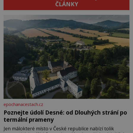
ČLÁNKY
epochanacestach.cz
Poznejte údolí Desné: od Dlouhých strání po
termální prameny
Jen málokteré místo v České republice nabízí tolik