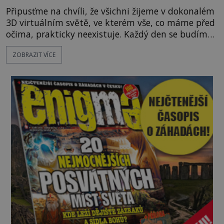
Připusťme na chvíli, že všichni žijeme v dokonalém
3D virtuálním světě, ve kterém vše, co máme před
očima, prakticky neexistuje. Každý den se budíme
do počítačové simulace, která je do určité míry k
ZOBRAZIT VÍCE
nerozeznání od skutečného světa. Tato
představa může znít jako námět sci-fi filmu, ve
skutečnosti však jde o seriózní filozofickou hypoté