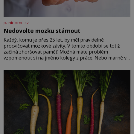
panidomu.cz
Nedovolte mozku stárnout
Každý, komu je přes 25 let, by měl pravidelně
procvičovat mozkové závity. V tomto období se totiž
začíná zhoršovat paměť. Možná máte problém
vzpomenout si na jméno kolegy z práce. Nebo marně v
paměti lovíte název knížky, kterou jste nedávno přečetli.
Je to opravdu tak, s věkem jako kdyby se paměť
rozhodla stávkovat. Cvičte