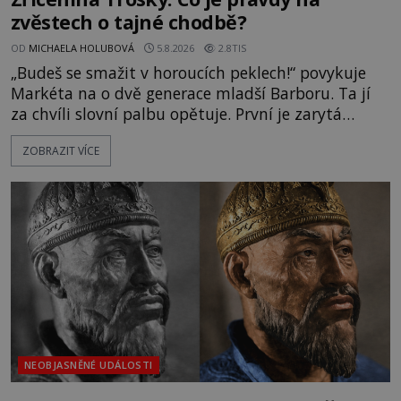
zvěstech o tajné chodbě?
OD
MICHAELA HOLUBOVÁ
5.8.2026
2.8TIS
„Budeš se smažit v horoucích peklech!“ povykuje
Markéta na o dvě generace mladší Barboru. Ta jí
za chvíli slovní palbu opětuje. První je zarytá
katolička, druhá přesvědčená kališnice. A každá z
ZOBRAZIT VÍCE
nich se usídlí na jedné z věží slavného hradu
Trosky. Šlechtic Ota IV. z Bergova (1399–1452) patří
mezi vůdce protihusitského boje. Za manželku má
skutečně jistou
NEOBJASNĚNÉ UDÁLOSTI