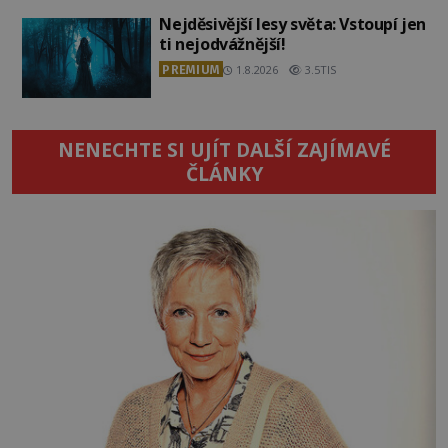
Nejděsivější lesy světa: Vstoupí jen
ti nejodvážnější!
PREMIUM
1.8.2026
3.5TIS
NENECHTE SI UJÍT DALŠÍ ZAJÍMAVÉ
ČLÁNKY