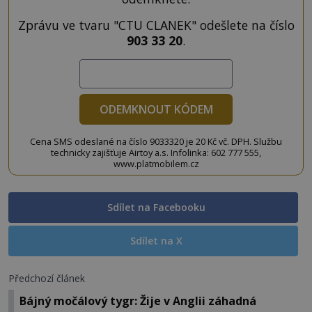
Zprávu ve tvaru "CTU CLANEK" odešlete na číslo
903 33 20
.
ODEMKNOUT KÓDEM
Cena SMS odeslané na číslo 9033320 je 20 Kč vč. DPH. Službu
technicky zajišťuje Airtoy a.s. Infolinka: 602 777 555,
www.platmobilem.cz
Sdílet na Facebooku
Sdílet na X
Předchozí článek
Bájný močálový tygr: Žije v Anglii záhadná