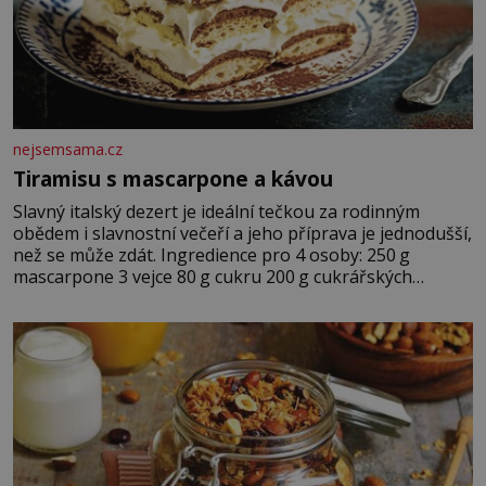
nejsemsama.cz
Tiramisu s mascarpone a kávou
Slavný italský dezert je ideální tečkou za rodinným
obědem i slavnostní večeří a jeho příprava je jednodušší,
než se může zdát. Ingredience pro 4 osoby: 250 g
mascarpone 3 vejce 80 g cukru 200 g cukrářských
piškotů 250 ml silné kávy 2 lžíce amaretta kakao na
posypání Postup: Oddělte žloutky od bílků. Žloutky
vyšlehejte s cukrem do světlé pěny a postupně do nich
vmíchejte mascarpone, aby vznikl hladký