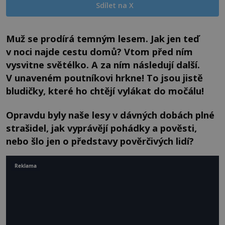
Sdílet na X
Muž se prodírá temným lesem. Jak jen teď
v noci najde cestu domů? Vtom před ním
vysvitne světélko. A za ním následují další.
V unaveném poutníkovi hrkne! To jsou jistě
bludičky, které ho chtějí vylákat do močálu!
Opravdu byly naše lesy v dávných dobách plné
strašidel, jak vyprávějí pohádky a pověsti,
nebo šlo jen o představy pověrčivých lidí?
Reklama