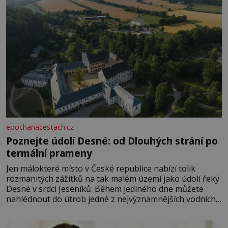
epochanacestach.cz
Poznejte údolí Desné: od Dlouhých strání po
termální prameny
Jen málokteré místo v České republice nabízí tolik
rozmanitých zážitků na tak malém území jako údolí řeky
Desné v srdci Jeseníků. Během jediného dne můžete
nahlédnout do útrob jedné z nejvýznamnějších vodních
elektráren v Evropě, vydat se na horské hřebeny, projet
se na koloběžce a den zakončit poznáváním památek ve