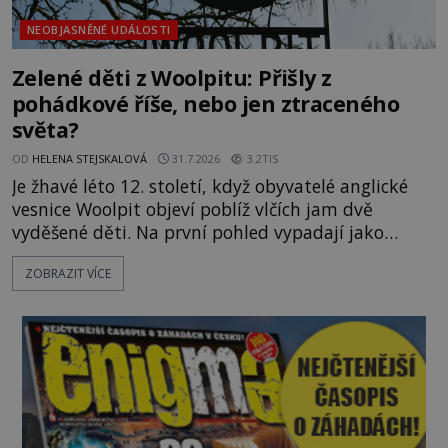
NEOBJASNĚNÉ UDÁLOSTI
Zelené děti z Woolpitu: Přišly z
pohádkové říše, nebo jen ztraceného
světa?
OD
HELENA STEJSKALOVÁ
31.7.2026
3.2TIS
Je žhavé léto 12. století, když obyvatelé anglické
vesnice Woolpit objeví poblíž vlčích jam dvě
vyděšené děti. Na první pohled vypadají jako
každé jiné, až na jednu děsivou výjimku. Jejich
ZOBRAZIT VÍCE
kůže má nazelenalý odstín, mluví
nesrozumitelnou řečí a odmítají jakékoli jídlo
kromě syrových bobů. Příběh se rychle stává
jednou z největších záhad středověké Anglie a ani
po téměř devíti stech letech není