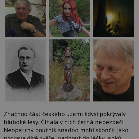
Značnou část českého území kdysi pokrývaly
hluboké lesy. Číhala v nich četná nebezpečí.
Neopatrný poutník snadno mohl skončit jako
potrava divé zvěře, padnout do léčky lapků