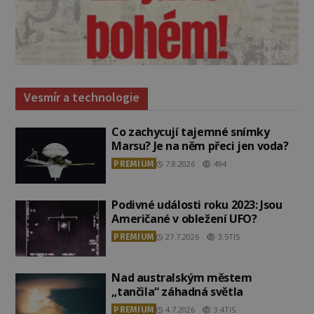
Vesmír a technologie
Co zachycují tajemné snímky
Marsu? Je na něm přeci jen voda?
PREMIUM
7.8.2026
494
Podivné události roku 2023: Jsou
Američané v obležení UFO?
PREMIUM
27.7.2026
3.5TIS
Nad australským městem
„tančila“ záhadná světla
PREMIUM
4.7.2026
3.4TIS