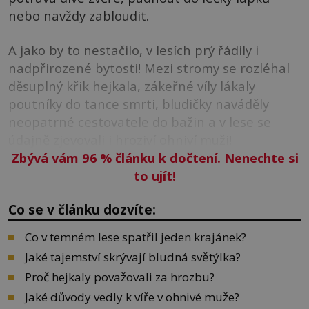
nebo navždy zabloudit.
A jako by to nestačilo, v lesích prý řádily i
nadpřirozené bytosti! Mezi stromy se rozléhal
děsuplný křik hejkala, zákeřné víly lákaly
poutníky do tance smrti, bludičky naváděly
neopatrné cestovatele do bažin a v lese se
údajně zjevovali i hroziví ohniví muži!
Zbývá vám 96
%
článku k dočtení. Nenechte si
to ujít!
Co se v článku dozvíte:
Co v temném lese spatřil jeden krajánek?
Jaké tajemství skrývají bludná světýlka?
Proč hejkaly považovali za hrozbu?
Jaké důvody vedly k víře v ohnivé muže?