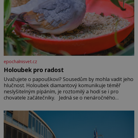
epochalnisvet.cz
Holoubek pro radost
Uvažujete o papouškovi? Sousedům by mohla vadit jeho
hlučnost. Holoubek diamantový komunikuje téměř
neslyšitelným pípáním, je roztomilý a hodí se i pro
chovatele začátečníky. Jedná se o nenáročného
klidného ptáčka, který většinu dne jen posedává. Hodně
času tráví na zemi, kde sbírá zbytky semínek Jeho
domovinou je prakticky celá Austrálie s výjimkou
pobřežní oblasti.