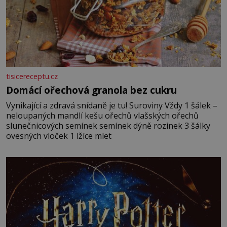
tisicereceptu.cz
Domácí ořechová granola bez cukru
Vynikající a zdravá snídaně je tu! Suroviny Vždy 1 šálek –
neloupaných mandlí kešu ořechů vlašských ořechů
slunečnicových semínek semínek dýně rozinek 3 šálky
ovesných vloček 1 lžíce mlet