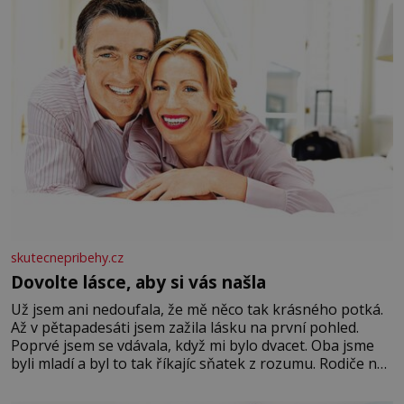
Velkých Losinách nebo v termálním
skutecnepribehy.cz
Dovolte lásce, aby si vás našla
Už jsem ani nedoufala, že mě něco tak krásného potká.
Až v pětapadesáti jsem zažila lásku na první pohled.
Poprvé jsem se vdávala, když mi bylo dvacet. Oba jsme
byli mladí a byl to tak říkajíc sňatek z rozumu. Rodiče nás
dali dohromady, Toník byl dobře zaopatřený mladý muž.
Manželství nám oběma moc nesvědčilo, brzy jsme zjistili,