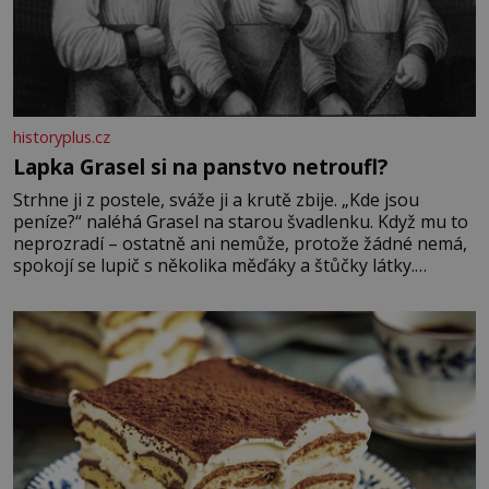
historyplus.cz
Lapka Grasel si na panstvo netroufl?
Strhne ji z postele, sváže ji a krutě zbije. „Kde jsou
peníze?“ naléhá Grasel na starou švadlenku. Když mu to
neprozradí – ostatně ani nemůže, protože žádné nemá,
spokojí se lupič s několika měďáky a štůčky látky.
Zraněná žena pár dní nato umírá. Je to muž nebývale
krutý. Jeho činy budí hrůzu ještě dlouho po jeho smrti