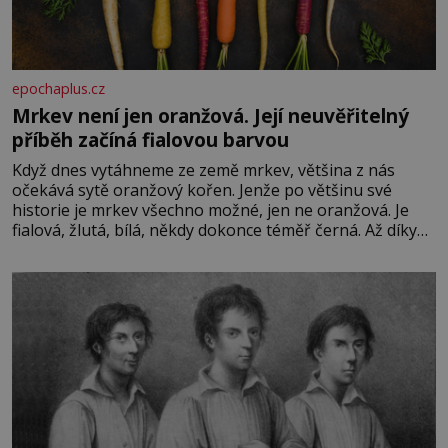
epochaplus.cz
Mrkev není jen oranžová. Její neuvěřitelný
příběh začíná fialovou barvou
Když dnes vytáhneme ze země mrkev, většina z nás
očekává sytě oranžový kořen. Jenže po většinu své
historie je mrkev všechno možné, jen ne oranžová. Je
fialová, žlutá, bílá, někdy dokonce téměř černá. Až díky
stovkám let pečlivého šlechtění se z ní stává zelenina,
bez které si českou zahradu ani nedokážeme představit.
Její příběh je