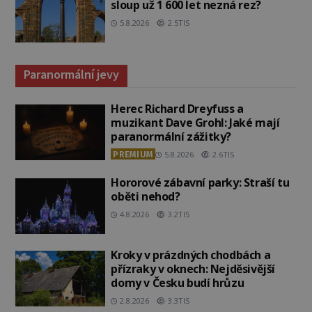
sloup už 1 600 let nezná rez?
5.8.2026
2.5TIS
Paranormální jevy
Herec Richard Dreyfuss a
muzikant Dave Grohl: Jaké mají
paranormální zážitky?
PREMIUM
5.8.2026
2.6TIS
Hororové zábavní parky: Straší tu
oběti nehod?
4.8.2026
3.2TIS
Kroky v prázdných chodbách a
přízraky v oknech: Nejděsivější
domy v Česku budí hrůzu
2.8.2026
3.3TIS