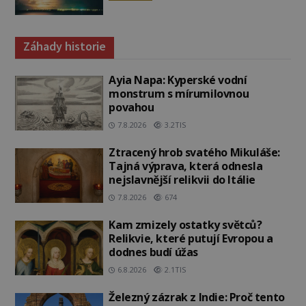
Záhady historie
Ayia Napa: Kyperské vodní
monstrum s mírumilovnou
povahou
7.8.2026
3.2TIS
Ztracený hrob svatého Mikuláše:
Tajná výprava, která odnesla
nejslavnější relikvii do Itálie
7.8.2026
674
Kam zmizely ostatky světců?
Relikvie, které putují Evropou a
dodnes budí úžas
6.8.2026
2.1TIS
Železný zázrak z Indie: Proč tento