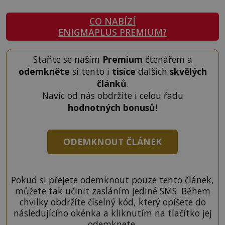
CO NABÍZÍ
ENIGMAPLUS PREMIUM?
Staňte se naším
Premium
čtenářem a
odemkněte
si tento i
tisíce
dalších
skvělých
článků
.
Navíc od nás obdržíte i celou řadu
hodnotných bonusů
!
ODEMKNOUT ČLÁNEK
Pokud si přejete odemknout pouze tento článek,
můžete tak učinit zasláním jediné SMS. Během
chvilky obdržíte číselný kód, který opíšete do
následujícího okénka a kliknutím na tlačítko jej
odemknete.