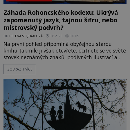
Záhada Rohoncského kodexu: Ukrývá
zapomenutý jazyk, tajnou šifru, nebo
mistrovský podvrh?
OD
HELENA STEJSKALOVÁ
3.8.2026
3.0TIS
Na první pohled připomíná obyčejnou starou
knihu. Jakmile ji však otevřete, ocitnete se ve světě
stovek neznámých znaků, podivných ilustrací a
textu, který už téměř dvě století vzdoruje všem
ZOBRAZIT VÍCE
pokusům o rozluštění. Rohoncský kodex patří mezi
největší záhady evropských dějin a dodnes nikdo s
jistotou neví, kdo jej napsal, kdy vznikl ani co
vlastně vypráví. Rohoncský kodex se poprvé
objevuje v roce