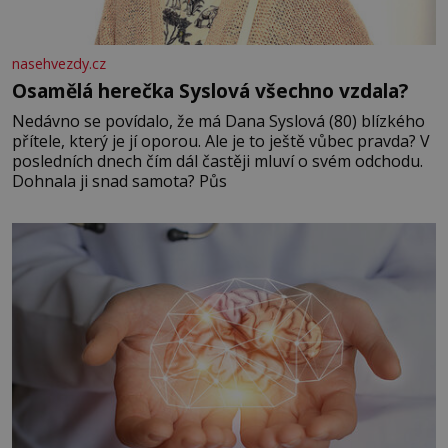
nasehvezdy.cz
Osamělá herečka Syslová všechno vzdala?
Nedávno se povídalo, že má Dana Syslová (80) blízkého
přítele, který je jí oporou. Ale je to ještě vůbec pravda? V
posledních dnech čím dál častěji mluví o svém odchodu.
Dohnala ji snad samota? Půs