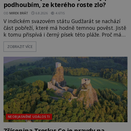
podhoubím, ze kterého roste zlo?
OD
MIREK BRÁT
6.8.2026
4.6TIS
V indickém svazovém státu Gudžarát se nachází
část pobřeží, které má hodně temnou pověst. Jistě
k tomu přispívá i černý písek této pláže. Proč má
pláž takové netypické zbarvení? Nakolik jsou
ZOBRAZIT VÍCE
pravdivé historky, že zde došlo k nevysvětlitelným
zmizením turistů? Ti, kteří se nebojí, nás mohou
následovat. Vstupujeme na pláž Dumas ve městě
Surat. Gu
NEOBJASNĚNÉ UDÁLOSTI
Zřícenina Trosky: Co je pravdy na