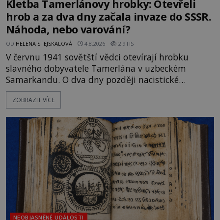
Kletba Tamerlánovy hrobky: Otevřeli
hrob a za dva dny začala invaze do SSSR.
Náhoda, nebo varování?
OD
HELENA STEJSKALOVÁ
4.8.2026
2.9TIS
V červnu 1941 sovětští vědci otevírají hrobku
slavného dobyvatele Tamerlána v uzbeckém
Samarkandu. O dva dny později nacistické
Německo zahajuje operaci Barbarossa a napadá
ZOBRAZIT VÍCE
Sovětský svaz. Shoda dat je natolik zarážející, že se
rodí jedna z nejslavnějších „kleteb“ 20. století. Je
na legendě něco pravdy, nebo jde jen o fascinující
souhru okolností? Když antropolog Michail
Gerasimov (1907-1970) a
NEOBJASNĚNÉ UDÁLOSTI