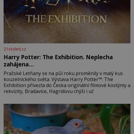
21stoleti.cz
Harry Potter: The Exhibition. Neplecha
zahájena…
Pražské Letňany se na půl roku proměnily v malý kus
kouzelnického světa. Výstava Harry Potter™: The
Exhibition přivezla do Česka originální filmové kostýmy a
rekvizity, Bradavice, Hagridovu chýši i uč