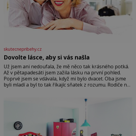
skutecnepribehy.cz
Dovolte lásce, aby si vás našla
Už jsem ani nedoufala, že mě něco tak krásného potká.
Až v pětapadesáti jsem zažila lásku na první pohled.
Poprvé jsem se vdávala, když mi bylo dvacet. Oba jsme
byli mladí a byl to tak říkajíc sňatek z rozumu. Rodiče nás
dali dohromady, Toník byl dobře zaopatřený mladý muž.
Manželství nám oběma moc nesvědčilo, brzy jsme zjistili,
že