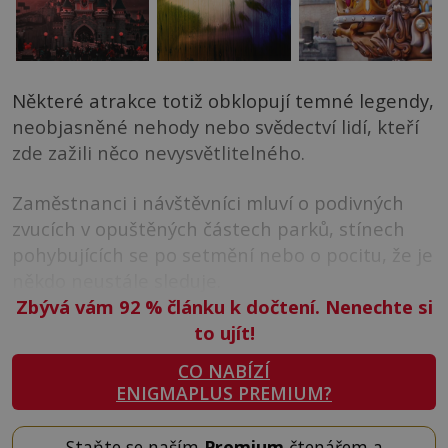
Některé atrakce totiž obklopují temné legendy,
neobjasněné nehody nebo svědectví lidí, kteří
zde zažili něco nevysvětlitelného.
Zaměstnanci i návštěvníci mluví o podivných
zvucích v opuštěných částech parků, stínech
pohybujících se po setmění nebo o pocitu, že je
někdo neustále sleduje.
Zbývá vám 92
%
článku k dočtení. Nenechte si
to ujít!
CO NABÍZÍ
ENIGMAPLUS PREMIUM?
Staňte se naším
Premium
čtenářem a