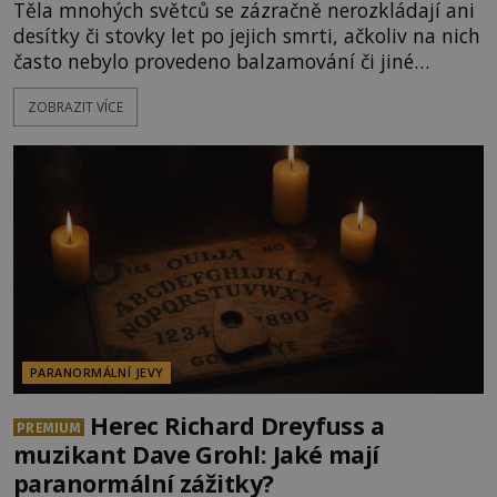
Těla mnohých světců se zázračně nerozkládají ani
desítky či stovky let po jejich smrti, ačkoliv na nich
často nebylo provedeno balzamování či jiné
pokusy o konzervaci. Neporušené ostatky bývají
ZOBRAZIT VÍCE
považovány za důkaz svatosti zemřelých. Jaké
tajemné síly těla významných náboženských
osobností ochraňují? Na hřbitově u kláštera
Milosrdných
PARANORMÁLNÍ JEVY
Herec Richard Dreyfuss a
PREMIUM
muzikant Dave Grohl: Jaké mají
paranormální zážitky?