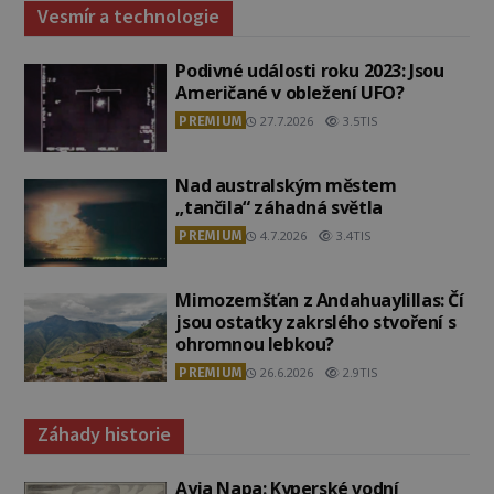
Vesmír a technologie
Podivné události roku 2023: Jsou
Američané v obležení UFO?
PREMIUM
27.7.2026
3.5TIS
Nad australským městem
„tančila“ záhadná světla
PREMIUM
4.7.2026
3.4TIS
Mimozemšťan z Andahuaylillas: Čí
jsou ostatky zakrslého stvoření s
ohromnou lebkou?
PREMIUM
26.6.2026
2.9TIS
Záhady historie
Ayia Napa: Kyperské vodní