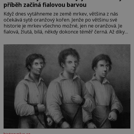
příběh začíná fialovou barvou
Když dnes vytáhneme ze země mrkev, většina z nás
očekává sytě oranžový kořen. Jenže po většinu své
historie je mrkev všechno možné, jen ne oranžová. Je
fialová, žlutá, bílá, někdy dokonce téměř černá. Až díky
stovkám let pečlivého šlechtění se z ní stává zelenina,
bez které si českou zahradu ani nedokážeme představit.
Její příběh je