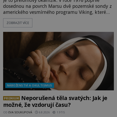
dosednou na povrch Marsu dvě pozemské sondy z
amerického vesmírného programu Viking, které
jsou schopny pořídit fotografie záhadami
ZOBRAZIT VÍCE
opředené rudé planety. Viking 1 zde zaznamená
něco naprosto nečekaného. V marsovské oblasti
zvané Cydonie totiž zachytí podivný útvar
připomínající lidskou tvář. NASA (Národní úřad
NÁBOŽENSTVÍ A OKULTISMUS
Neporušená těla svatých: Jak je
PREMIUM
možné, že vzdorují času?
OD
EVA SOUKUPOVÁ
6.8.2026
1.9TIS