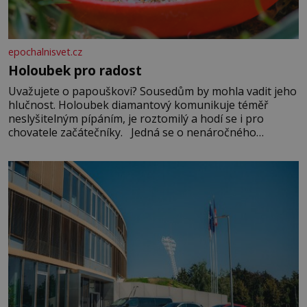
epochalnisvet.cz
Holoubek pro radost
Uvažujete o papouškovi? Sousedům by mohla vadit jeho
hlučnost. Holoubek diamantový komunikuje téměř
neslyšitelným pípáním, je roztomilý a hodí se i pro
chovatele začátečníky. Jedná se o nenáročného
klidného ptáčka, který většinu dne jen posedává. Hodně
času tráví na zemi, kde sbírá zbytky semínek Jeho
domovinou je prakticky celá Austrálie s výjimkou
pobřežní oblasti.