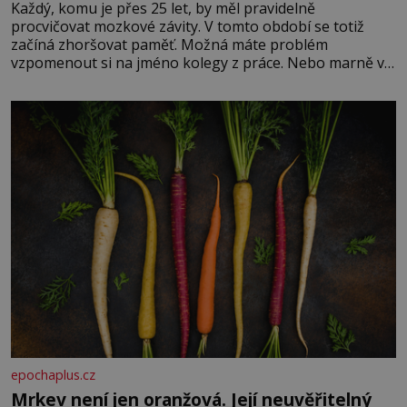
Každý, komu je přes 25 let, by měl pravidelně
procvičovat mozkové závity. V tomto období se totiž
začíná zhoršovat paměť. Možná máte problém
vzpomenout si na jméno kolegy z práce. Nebo marně v
paměti lovíte název knížky, kterou jste nedávno přečetli.
Je to opravdu tak, s věkem jako kdyby se paměť
rozhodla stávkovat. Cvičte
epochaplus.cz
Mrkev není jen oranžová. Její neuvěřitelný