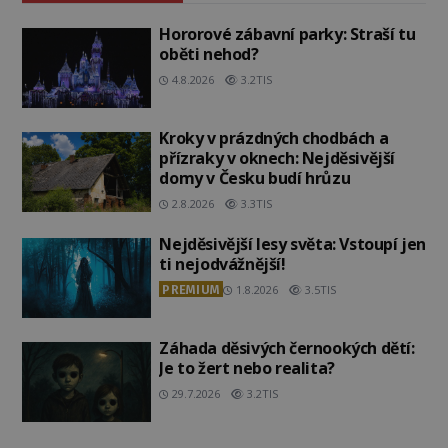
Hororové zábavní parky: Straší tu
oběti nehod?
4.8.2026
3.2TIS
Kroky v prázdných chodbách a
přízraky v oknech: Nejděsivější
domy v Česku budí hrůzu
2.8.2026
3.3TIS
Nejděsivější lesy světa: Vstoupí jen
ti nejodvážnější!
PREMIUM
1.8.2026
3.5TIS
Záhada děsivých černookých dětí:
Je to žert nebo realita?
29.7.2026
3.2TIS