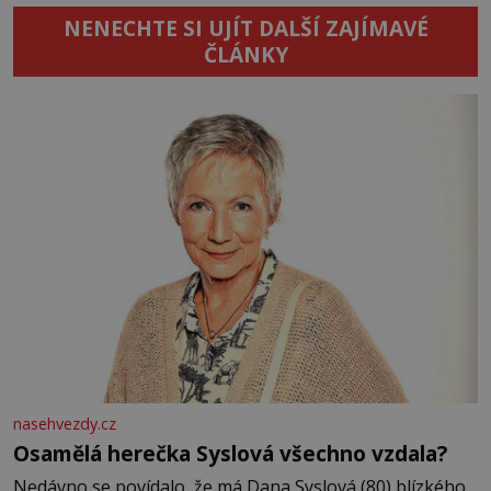
NENECHTE SI UJÍT DALŠÍ ZAJÍMAVÉ
ČLÁNKY
nasehvezdy.cz
Osamělá herečka Syslová všechno vzdala?
Nedávno se povídalo, že má Dana Syslová (80) blízkého