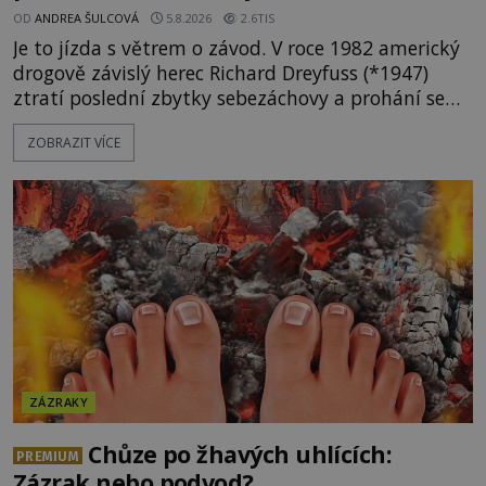
OD
ANDREA ŠULCOVÁ
5.8.2026
2.6TIS
Je to jízda s větrem o závod. V roce 1982 americký
drogově závislý herec Richard Dreyfuss (*1947)
ztratí poslední zbytky sebezáchovy a prohání se
po silnicích ve svém mercedesu jako utržený ze
ZOBRAZIT VÍCE
řetězu. Vše vyvrcholí katastrofou, když to Dreyfuss
napálí v plné rychlosti do stromu! Policie ve vraku
následně nalezne schovaný kokain. Tímto
momentem se slavnému
ZÁZRAKY
Chůze po žhavých uhlících:
PREMIUM
Zázrak nebo podvod?