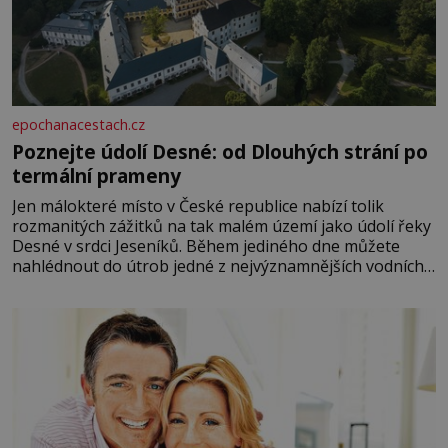
epochanacestach.cz
Poznejte údolí Desné: od Dlouhých strání po
termální prameny
Jen málokteré místo v České republice nabízí tolik
rozmanitých zážitků na tak malém území jako údolí řeky
Desné v srdci Jeseníků. Během jediného dne můžete
nahlédnout do útrob jedné z nejvýznamnějších vodních
elektráren v Evropě, vydat se na horské hřebeny, projet
se na koloběžce a den zakončit poznáváním památek ve
Velkých Losinách nebo v termálním