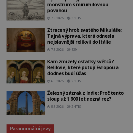
monstrum s mírumilovnou
povahou
7.8.2026
3.1TIS
Ztracený hrob svatého Mikuláše:
Tajná výprava, která odnesla
nejslavnější relikvii do Itálie
7.8.2026
539
Kam zmizely ostatky světců?
Relikvie, které putují Evropou a
dodnes budí úžas
6.8.2026
2.1TIS
Železný zázrak z Indie: Proč tento
sloup už 1 600 let nezná rez?
5.8.2026
2.4TIS
Paranormální jevy