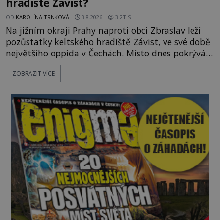
hradiště Závist?
OD
KAROLÍNA TRNKOVÁ
3.8.2026
3.2TIS
Na jižním okraji Prahy naproti obci Zbraslav leží
pozůstatky keltského hradiště Závist, ve své době
největšího oppida v Čechách. Místo dnes pokrývá
les, zbytky po kdysi monumentálním hradišti jsou
ZOBRAZIT VÍCE
ale v terénu patrné stále. Co dalšího tu po Keltech
zůstalo? Prozkoumejte to spolu s ENIGMOU! Na
vrch Hr