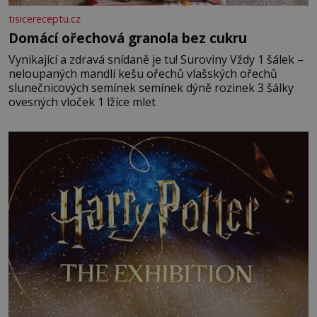
tisicereceptu.cz
Domácí ořechová granola bez cukru
Vynikající a zdravá snídaně je tu! Suroviny Vždy 1 šálek –
neloupaných mandlí kešu ořechů vlašských ořechů
slunečnicových semínek semínek dýně rozinek 3 šálky
ovesných vloček 1 lžíce mlet