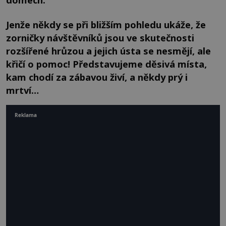
Jenže někdy se při bližším pohledu ukáže, že
zorničky návštěvníků jsou ve skutečnosti
rozšířené hrůzou a jejich ústa se nesmějí, ale
křičí o pomoc! Představujeme děsivá místa,
kam chodí za zábavou živí, a někdy prý i
mrtví…
Reklama