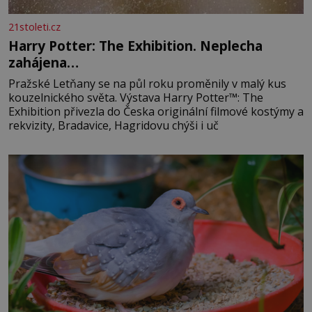
21stoleti.cz
Harry Potter: The Exhibition. Neplecha
zahájena…
Pražské Letňany se na půl roku proměnily v malý kus
kouzelnického světa. Výstava Harry Potter™: The
Exhibition přivezla do Česka originální filmové kostýmy a
rekvizity, Bradavice, Hagridovu chýši i uč