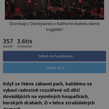
Doznívají v Disneylandu v Kalifornii dodnes dávné
tragédie?
357
3.6tis
SDÍLENÍ
ZOBRAZENÍ
Sdílet na Facebooku
Sdílet na X
Když se řekne zábavní park, každému se
vybaví radostně rozzářené oči dětí
dovádějících na vysněných houpačkách,
horských drahách, či v lehce strašidelných
domech.