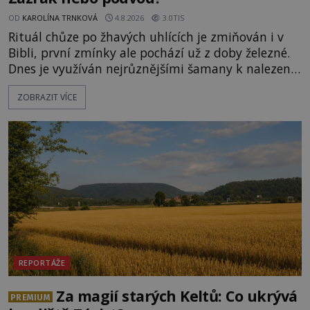
OD
KAROLÍNA TRNKOVÁ
4.8.2026
3.0TIS
Rituál chůze po žhavých uhlících je zmiňován i v
Bibli, první zmínky ale pochází už z doby železné.
Dnes je využíván nejrůznějšími šamany k nalezení
spirituální síly či vnitřního klidu. Jak funguje a proč
ZOBRAZIT VÍCE
si při něm člověk nepopálí nohy, což bylo
objektivně dokázáno? Je na něm i něco
nadpřirozeného? Histori
REPORTÁŽE
Za magií starých Keltů: Co ukrývá
PREMIUM