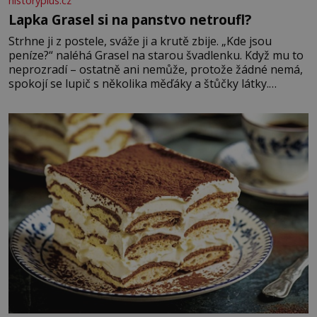
historyplus.cz
Lapka Grasel si na panstvo netroufl?
Strhne ji z postele, sváže ji a krutě zbije. „Kde jsou
peníze?“ naléhá Grasel na starou švadlenku. Když mu to
neprozradí – ostatně ani nemůže, protože žádné nemá,
spokojí se lupič s několika měďáky a štůčky látky.
Zraněná žena pár dní nato umírá. Je to muž nebývale
krutý. Jeho činy budí hrůzu ještě dlouho po jeho smrti