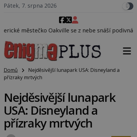
Pátek, 7. srpna 2026
ille se z nebe snáší podivná rosolovitá látka nezn
Domů
Nejděsivější lunapark USA: Disneyland a
přízraky mrtvých
Nejděsivější lunapark
USA: Disneyland a
přízraky mrtvých