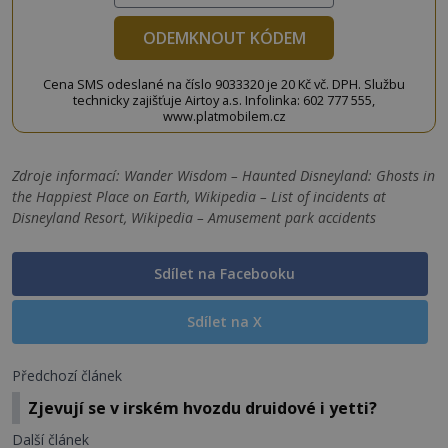
ODEMKNOUT KÓDEM
Cena SMS odeslané na číslo 9033320 je 20 Kč vč. DPH. Službu
technicky zajišťuje Airtoy a.s. Infolinka: 602 777 555,
www.platmobilem.cz
Zdroje informací:
Wander Wisdom – Haunted Disneyland: Ghosts in
the Happiest Place on Earth, Wikipedia – List of incidents at
Disneyland Resort, Wikipedia – Amusement park accidents
Sdílet na Facebooku
Sdílet na X
Předchozí článek
Zjevují se v irském hvozdu druidové i yetti?
Další článek