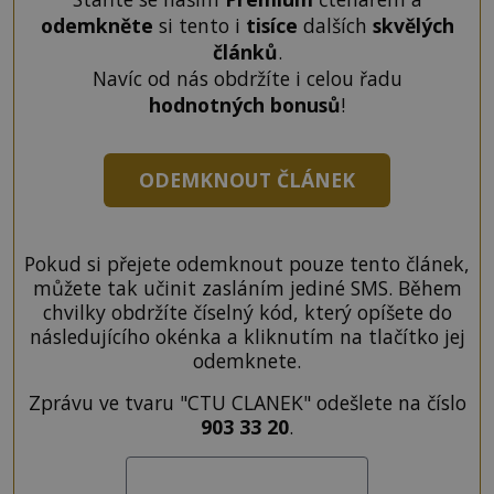
odemkněte
si tento i
tisíce
dalších
skvělých
článků
.
Navíc od nás obdržíte i celou řadu
hodnotných bonusů
!
ODEMKNOUT ČLÁNEK
Pokud si přejete odemknout pouze tento článek,
můžete tak učinit zasláním jediné SMS. Během
chvilky obdržíte číselný kód, který opíšete do
následujícího okénka a kliknutím na tlačítko jej
odemknete.
Zprávu ve tvaru "CTU CLANEK" odešlete na číslo
903 33 20
.