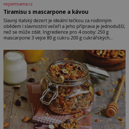
nejsemsama.cz
Tiramisu s mascarpone a kávou
Slavný italský dezert je ideální tečkou za rodinným
obědem i slavnostní večeří a jeho příprava je jednodušší,
než se může zdát. Ingredience pro 4 osoby: 250 g
mascarpone 3 vejce 80 g cukru 200 g cukrářských
piškotů 250 ml silné kávy 2 lžíce amaretta kakao na
posypání Postup: Oddělte žloutky od bílků. Žloutky
vyšlehejte s cukrem do světlé pěny a postupně do nich
vmíchejte mascarpone, aby vznikl hladký