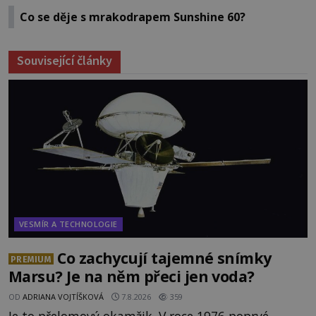
Co se děje s mrakodrapem Sunshine 60?
Související články
VESMÍR A TECHNOLOGIE
Co zachycují tajemné snímky
PREMIUM
Marsu? Je na něm přeci jen voda?
OD
ADRIANA VOJTÍŠKOVÁ
7.8.2026
359
Je to přelomový okamžik. V roce 1976 poprvé