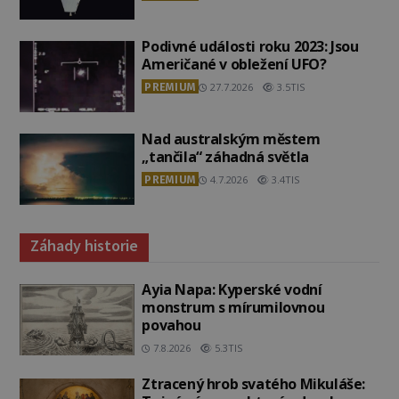
Podivné události roku 2023: Jsou
Američané v obležení UFO?
PREMIUM
27.7.2026
3.5TIS
Nad australským městem
„tančila“ záhadná světla
PREMIUM
4.7.2026
3.4TIS
Záhady historie
Ayia Napa: Kyperské vodní
monstrum s mírumilovnou
povahou
7.8.2026
5.3TIS
Ztracený hrob svatého Mikuláše: