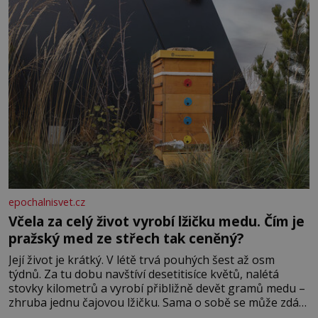
epochalnisvet.cz
Včela za celý život vyrobí lžičku medu. Čím je
pražský med ze střech tak ceněný?
Její život je krátký. V létě trvá pouhých šest až osm
týdnů. Za tu dobu navštíví desetitisíce květů, nalétá
stovky kilometrů a vyrobí přibližně devět gramů medu –
zhruba jednu čajovou lžičku. Sama o sobě se může zdát
bezvýznamná. Teprve když se spojí s dalšími desítkami