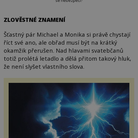
se nebezpečí?
ZLOVĚSTNÉ ZNAMENÍ
Šťastný pár Michael a Monika si právě chystají
říct své ano, ale obřad musí být na krátký
okamžik přerušen. Nad hlavami svatebčanů
totiž prolétá letadlo a dělá přitom takový hluk,
že není slyšet vlastního slova.