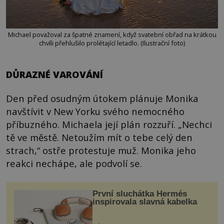
Michael považoval za špatné znamení, když svatební obřad na krátkou
chvíli přehlušilo prolétající letadlo. (Ilustrační foto)
DŮRAZNÉ VAROVÁNÍ
Den před osudným útokem plánuje Monika
navštívit v New Yorku svého nemocného
příbuzného. Michaela její plán rozzuří. „Nechci
tě ve městě. Netoužím mít o tebe celý den
strach,“ ostře protestuje muž. Monika jeho
reakci nechápe, ale podvolí se.
První sluchátka Hermés
inspirovala slavná kabelka