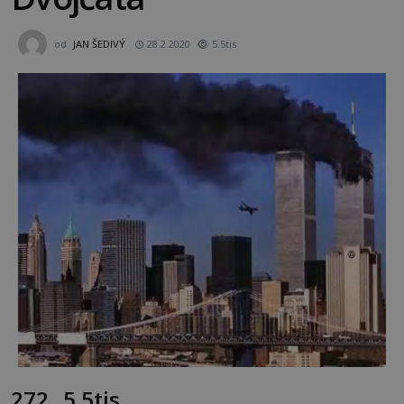
od
JAN ŠEDIVÝ
28.2.2020
5.5tis
272
5.5tis