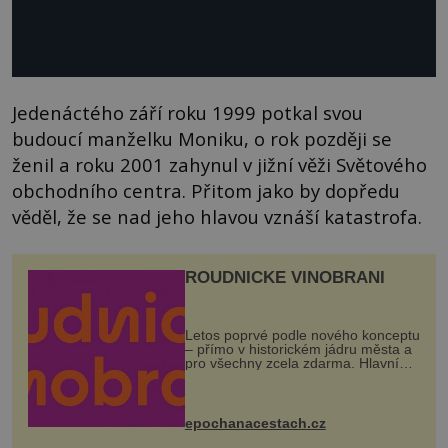
Jedenáctého září roku 1999 potkal svou
budoucí manželku Moniku, o rok později se
ženil a roku 2001 zahynul v jižní věži Světového
obchodního centra. Přitom jako by dopředu
věděl, že se nad jeho hlavou vznáší katastrofa.
ROUDNICKÉ VINOBRANÍ
Letos poprvé podle nového konceptu
– přímo v historickém jádru města a
pro všechny zcela zdarma. Hlavní
program se odehraje na Karlově a
Husově náměstí. Návštěvníci se
mohou těšit na víno, burčák, pes...
epochanacestach.cz