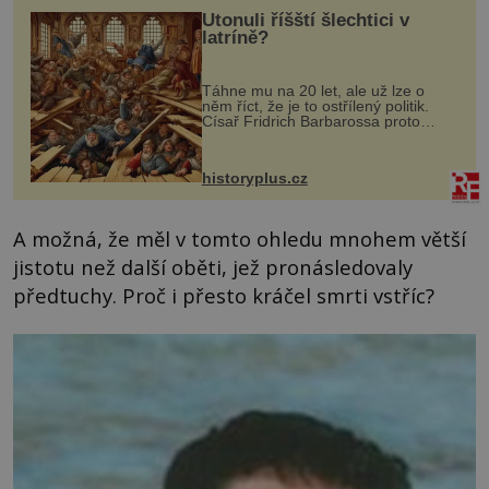
Utonuli říšští šlechtici v
latríně?
Táhne mu na 20 let, ale už lze o
něm říct, že je to ostřílený politik.
Císař Fridrich Barbarossa proto
posílá svého syna a dědice Jindřicha
VI. do Erfurtu, aby se stal
prostředníkem při řešení sporu m...
historyplus.cz
A možná, že měl v tomto ohledu mnohem větší
jistotu než další oběti, jež pronásledovaly
předtuchy. Proč i přesto kráčel smrti vstříc?