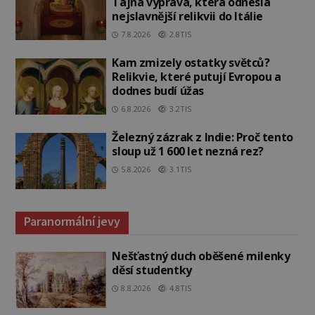
Tajná výprava, která odnesla
nejslavnější relikvii do Itálie
7.8.2026
2.8TIS
Kam zmizely ostatky světců?
Relikvie, které putují Evropou a
dodnes budí úžas
6.8.2026
3.2TIS
Železný zázrak z Indie: Proč tento
sloup už 1 600 let nezná rez?
5.8.2026
3.1TIS
Paranormální jevy
Nešťastný duch oběšené milenky
děsí studentky
8.8.2026
4.8TIS