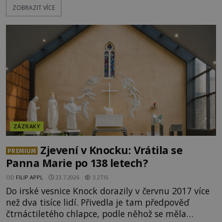
ZOBRAZIT VÍCE
podivným způsobem vzájemně propojují. Je
možné, že tato záhadná spojitost ukrývá nějaké
tajemství pocházející ze samých počátků lidské
civilizace? Nebo dokonce z temných vod minulosti
ještě mnohem hlubších? [g
ZÁZRAKY
Zjevení v Knocku: Vrátila se
PREMIUM
Panna Marie po 138 letech?
OD
FILIP APPL
23.7.2026
3.2TIS
Do irské vesnice Knock dorazily v červnu 2017 více
než dva tisíce lidí. Přivedla je tam předpověď
čtrnáctiletého chlapce, podle něhož se měla