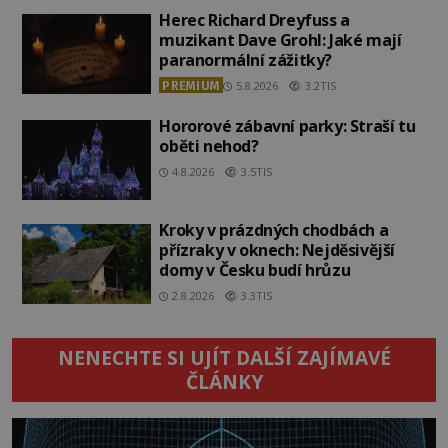
Herec Richard Dreyfuss a
muzikant Dave Grohl: Jaké mají
paranormální zážitky?
PREMIUM
5.8.2026
3.2TIS
Hororové zábavní parky: Straší tu
oběti nehod?
4.8.2026
3.5TIS
Kroky v prázdných chodbách a
přízraky v oknech: Nejděsivější
domy v Česku budí hrůzu
2.8.2026
3.3TIS
NENECHTE SI UJÍT DALŠÍ ZAJÍMAVÉ
ČLÁNKY