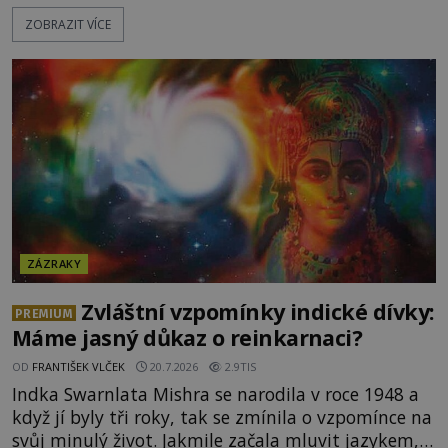
přesně ve tři hodiny odpoledne zjevit Panna Marie.
ZOBRAZIT VÍCE
Když slunce vystoupilo z mraků, část davu začala
křičet, že se na nebi odehrává zázrak. Splnilo se
chlapcovo proroctví, nebo poutníci spatřili pouze
neobvyklou hru světla? [gallery
ids="170530,170531,1705
ZÁZRAKY
Zvláštní vzpomínky indické dívky:
PREMIUM
Máme jasný důkaz o reinkarnaci?
OD
FRANTIŠEK VLČEK
20.7.2026
2.9TIS
Indka Swarnlata Mishra se narodila v roce 1948 a
když jí byly tři roky, tak se zmínila o vzpomínce na
svůj minulý život. Jakmile začala mluvit jazykem,