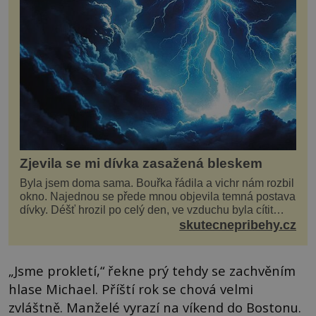
Zjevila se mi dívka zasažená bleskem
Byla jsem doma sama. Bouřka řádila a vichr nám rozbil
okno. Najednou se přede mnou objevila temná postava
dívky. Déšť hrozil po celý den, ve vzduchu byla cítit
bouřka. Do topolů před domem se opřel ví...
skutecnepribehy.cz
„Jsme prokletí,“ řekne prý tehdy se zachvěním
hlase Michael. Příští rok se chová velmi
zvláštně. Manželé vyrazí na víkend do Bostonu.