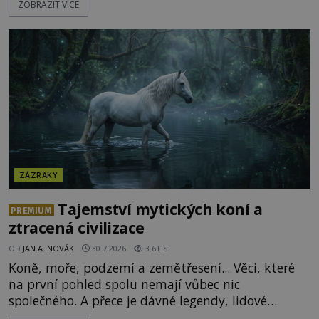
ZOBRAZIT VÍCE
alchymista, vědec a dobrodruh Edward Kelly?
Shromážděný dav napětím téměř nedýchá.
Měšťané pozorují konání muže, který se stává
nesmrtelnou legendou již během
ZÁZRAKY
Tajemství mytických koní a
PREMIUM
ztracená civilizace
OD
JAN A. NOVÁK
30.7.2026
3.6TIS
Koně, moře, podzemí a zemětřesení... Věci, které
na první pohled spolu nemají vůbec nic
společného. A přece je dávné legendy, lidové
pohádky i podvědomí psychicky nemocných lidí