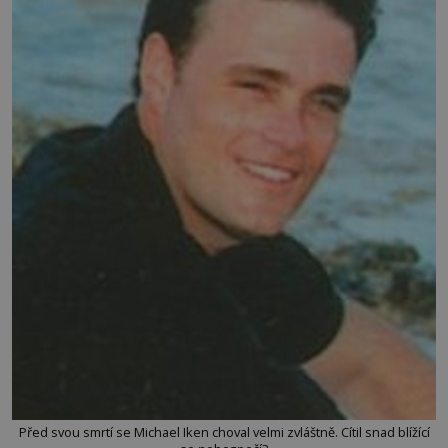
Před svou smrtí se Michael Iken choval velmi zvláštně. Cítil snad blížící