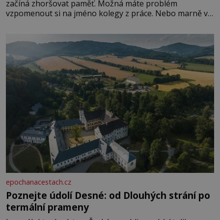
začíná zhoršovat paměť. Možná máte problém
vzpomenout si na jméno kolegy z práce. Nebo marně v
paměti lovíte název knížky, kterou jste nedávno přečetli.
Je to opravdu tak, s věkem jako kdyby se paměť
rozhodla stávkovat. Cvičte
epochanacestach.cz
Poznejte údolí Desné: od Dlouhých strání po
termální prameny