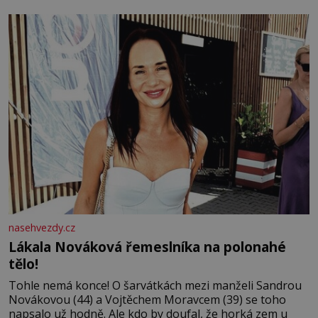
tisíc příslušnic svého včelstva, vznikne jeden z
nejdokonalejších organismů
nasehvezdy.cz
Lákala Nováková řemeslníka na polonahé
tělo!
Tohle nemá konce! O šarvátkách mezi manželi Sandrou
Novákovou (44) a Vojtěchem Moravcem (39) se toho
napsalo už hodně. Ale kdo by doufal, že horká zem u