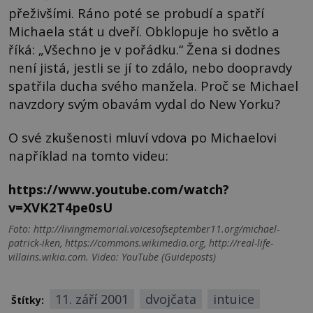
přeživšími. Ráno poté se probudí a spatří
Michaela stát u dveří. Obklopuje ho světlo a
říká: „Všechno je v pořádku.“ Žena si dodnes
není jistá, jestli se jí to zdálo, nebo doopravdy
spatřila ducha svého manžela. Proč se Michael
navzdory svým obavám vydal do New Yorku?
O své zkušenosti mluví vdova po Michaelovi
například na tomto videu:
https://www.youtube.com/watch?
v=XVK2T4pe0sU
Foto: http://livingmemorial.voicesofseptember11.org/michael-
patrick-iken, https://commons.wikimedia.org, http://real-life-
villains.wikia.com. Video: YouTube (Guideposts)
11. září 2001
dvojčata
intuice
Štítky: