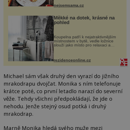
pokrmy, které rozhodně st...
nejsemsama.cz
Měkké na dotek, krásné na
pohled
Koupelna patří k nejatraktivnějším
místnostem v bytě, vedle ložnice
slouží jako místo pro relaxaci a
odpočinek. Koupelnový textil –
ručníky, osušky a koberečky –
mohou jako mávnutím kouzelného
rezidenceonline.cz
proutku...
Michael sám však druhý den vyrazí do jižního
mrakodrapu dvojčat. Monika s ním telefonuje
krátce poté, co první letadlo narazí do severní
věže. Tehdy všichni předpokládají, že jde o
nehodu. Jenže stejný osud potká i druhý
mrakodrap.
Marně Monika hledá svého muže mezi