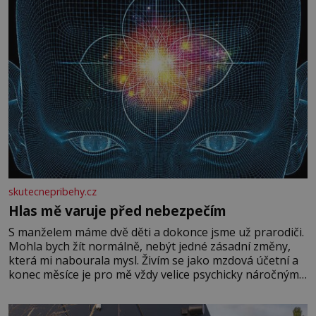
skutecnepribehy.cz
Hlas mě varuje před nebezpečím
S manželem máme dvě děti a dokonce jsme už prarodiči.
Mohla bych žít normálně, nebýt jedné zásadní změny,
která mi nabourala mysl. Živím se jako mzdová účetní a
konec měsíce je pro mě vždy velice psychicky náročným
obdobím. Od té chvíle, co máme vnoučata, mi dcera čím
dál častěji volá o pomoc, co se hlídání týče. Dalo by se