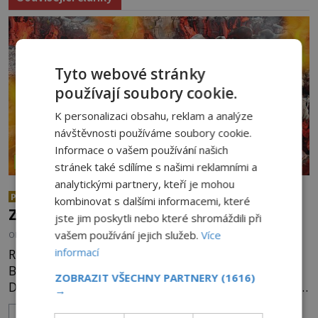
Tyto webové stránky
používají soubory cookie.
K personalizaci obsahu, reklam a analýze
návštěvnosti používáme soubory cookie.
Informace o vašem používání našich
ZÁZRAKY
stránek také sdílíme s našimi reklamními a
analytickými partnery, kteří je mohou
Chůze po žhavých uhlících:
PREMIUM
kombinovat s dalšími informacemi, které
Zázrak nebo podvod?
jste jim poskytli nebo které shromáždili při
vašem používání jejich služeb.
Více
OD
KAROLÍNA TRNKOVÁ
4.8.2026
3.3TIS
informací
Rituál chůze po žhavých uhlících je zmiňován i v
Bibli, první zmínky ale pochází už z doby železné.
ZOBRAZIT VŠECHNY PARTNERY
(1616)
Dnes je využíván nejrůznějšími šamany k nalezení
→
spirituální síly či vnitřního klidu. Jak funguje a proč
ZOBRAZIT VÍCE