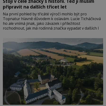
Stojí v čele značky s historií. Teď ji musím
připravit na dalších třicet let
Na první pohled by třicáté výročí mohlo být pro
Topnatur hlavně důvodem k oslavám. Lucie Ticháčková
ho ale vnímá jinak, jako závazek i příležitost
rozhodnout, jak má rodinná značka vypadat v dalších l