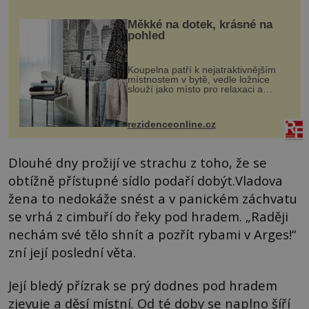
Měkké na dotek, krásné na
pohled
Koupelna patří k nejatraktivnějším
místnostem v bytě, vedle ložnice
slouží jako místo pro relaxaci a
odpočinek. Koupelnový textil –
ručníky, osušky a koberečky –
mohou jako mávnutím kouzelného
rezidenceonline.cz
proutku...
Dlouhé dny prožijí ve strachu z toho, že se
obtížně přístupné sídlo podaří dobýt.Vladova
žena to nedokáže snést a v panickém záchvatu
se vrhá z cimbuří do řeky pod hradem. „Raději
nechám své tělo shnít a pozřít rybami v Arges!“
zní její poslední věta.
Její bledý přízrak se prý dodnes pod hradem
zjevuje a děsí místní. Od té doby se naplno šíří