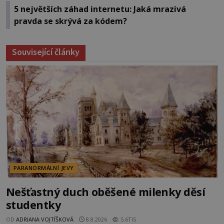
5 největších záhad internetu: Jaká mrazivá
pravda se skrývá za kódem?
Související články
PARANORMÁLNÍ JEVY
Nešťastný duch oběšené milenky děsí
studentky
OD
ADRIANA VOJTÍŠKOVÁ
8.8.2026
5.6TIS