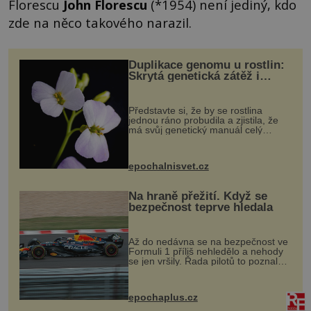
Florescu
John Florescu
(*1954) není jediný, kdo
zde na něco takového narazil.
Duplikace genomu u rostlin:
Skrytá genetická zátěž i
evoluční výhoda
Představte si, že by se rostlina
jednou ráno probudila a zjistila, že
má svůj genetický manuál celý
dvakrát. Přesně to se občas v
přírodě stane – a podle nového
výzkumu to může být pro druhy
epochalnisvet.cz
vstupenka...
Na hraně přežití. Když se
bezpečnost teprve hledala
Až do nedávna se na bezpečnost ve
Formuli 1 příliš nehledělo a nehody
se jen vršily. Řada pilotů to poznala
na vlastní kůži, často s trvalými
následky nebo bohužel i ztrátou
života. Dnes nepochopiteln...
epochaplus.cz