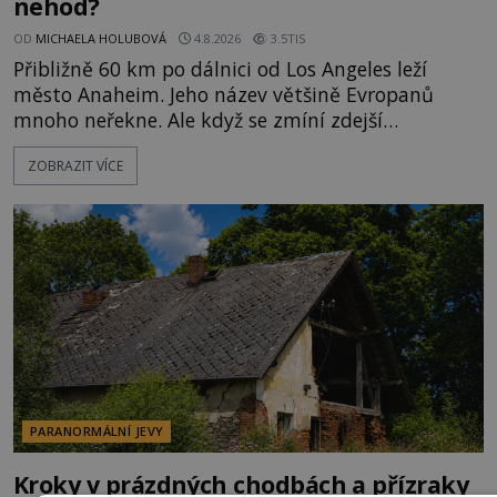
nehod?
OD
MICHAELA HOLUBOVÁ
4.8.2026
3.5TIS
Přibližně 60 km po dálnici od Los Angeles leží
město Anaheim. Jeho název většině Evropanů
mnoho neřekne. Ale když se zmíní zdejší
Disneyland, je hned jasno. Zábavní park vyroste na
ZOBRAZIT VÍCE
poklidném místě bývalého sadu pomerančovníků.
Klid tu teď rozhodně nepanuje, park navštíví
kolem 17 000 000 zábavychtivých lidí ročně. A ač je
velká snaha to utajit, někteří z
PARANORMÁLNÍ JEVY
Kroky v prázdných chodbách a přízraky