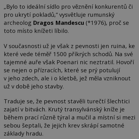
„Bylo to ideální sídlo pro věznění konkurentů či
pro ukrytí pokladů,“ vysvětluje rumunský
archeolog
Dragos Mandescu
(*1976), proč se
toto místo knížeti líbilo.
V současnosti už je však z pevnosti jen ruina, ke
které vede téměř 1500 příkrých schodů. Na své
tajemné auře však Poenari nic neztratil. Hovoří
se nejen o přízracích, které se prý potulují
v jeho zdech, ale i o kletbě, jež měla vzniknout
už v době jeho stavby.
Traduje se, že pevnost stavěli turečtí šlechtici
zajatí v bitvách. Krutý transylvánský kníže je
během prací různě týral a mučil a místní si mezi
sebou šeptali, že jejich krev skrápí samotné
základy hradu.