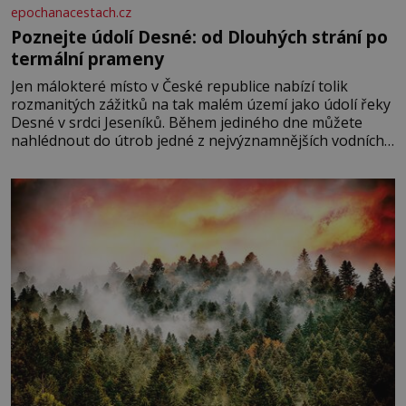
epochanacestach.cz
Poznejte údolí Desné: od Dlouhých strání po
termální prameny
Jen málokteré místo v České republice nabízí tolik
rozmanitých zážitků na tak malém území jako údolí řeky
Desné v srdci Jeseníků. Během jediného dne můžete
nahlédnout do útrob jedné z nejvýznamnějších vodních
elektráren v Evropě, vydat se na horské hřebeny, projet
se na koloběžce a den zakončit poznáváním památek ve
Velkých Losinách nebo v termálním