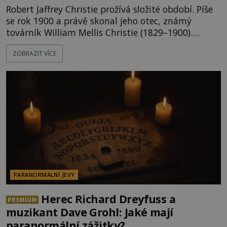
Robert Jaffrey Christie prožívá složité období. Píše
se rok 1900 a právě skonal jeho otec, známý
továrník William Mellis Christie (1829–1900).
Smutná událost je ale doprovázena ohromným
ZOBRAZIT VÍCE
dědictvím... Robertu připadne rodinné sídlo v
Torontu. Takový majetek skýtá řadu výhod, avšak
ta, na niž přijde Robert, by jen tak někoho
nenapadla. N
PARANORMÁLNÍ JEVY
Herec Richard Dreyfuss a
PREMIUM
muzikant Dave Grohl: Jaké mají
paranormální zážitky?