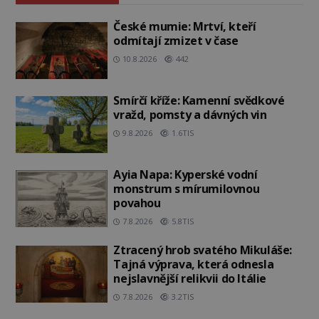
České mumie: Mrtví, kteří
odmítají zmizet v čase
10.8.2026
442
Smírčí kříže: Kamenní svědkové
vražd, pomsty a dávných vin
9.8.2026
1.6TIS
Ayia Napa: Kyperské vodní
monstrum s mírumilovnou
povahou
7.8.2026
5.8TIS
Ztracený hrob svatého Mikuláše:
Tajná výprava, která odnesla
nejslavnější relikvii do Itálie
7.8.2026
3.2TIS