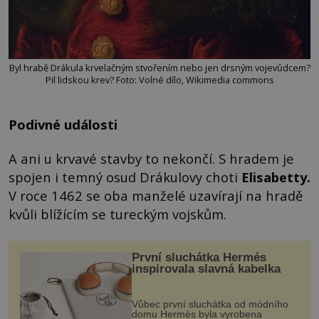
Byl hrabě Drákula krvelačným stvořením nebo jen drsným vojevůdcem?
Pil lidskou krev? Foto: Volné dílo, Wikimedia commons
Podivné události
A ani u krvavé stavby to nekončí. S hradem je
spojen i temný osud Drákulovy choti
Elisabetty
.
V roce 1462 se oba manželé uzavírají na hradě
kvůli blížícím se tureckým vojskům.
První sluchátka Hermés
inspirovala slavná kabelka
Vůbec první sluchátka od módního
domu Hermès byla vyrobena