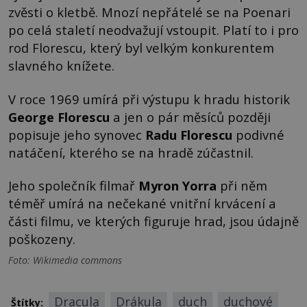
zvěsti o kletbě. Mnozí nepřátelé se na Poenari
po celá staletí neodvažují vstoupit. Platí to i pro
rod Florescu, který byl velkým konkurentem
slavného knížete.
V roce 1969 umírá při výstupu k hradu historik
George Florescu
a jen o pár měsíců později
popisuje jeho synovec
Radu Florescu
podivné
natáčení, kterého se na hradě zúčastnil.
Jeho společník filmař
Myron Yorra
při něm
téměř umírá na nečekané vnitřní krvácení a
části filmu, ve kterých figuruje hrad, jsou údajně
poškozeny.
Foto: Wikimedia commons
Dracula
Drákula
duch
duchové
Štítky: