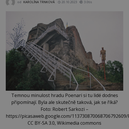
od
KAROLÍNA TRNKOVÁ
20.10.2023
3.0tis
Temnou minulost hradu Poenari si tu lidé dodnes
připomínají. Byla ale skutečně taková, jak se říká?
Foto: Robert Sarkozi –
https://picasaweb.google.com/113730870068706792609/
CC BY-SA 3.0, Wikimedia commons