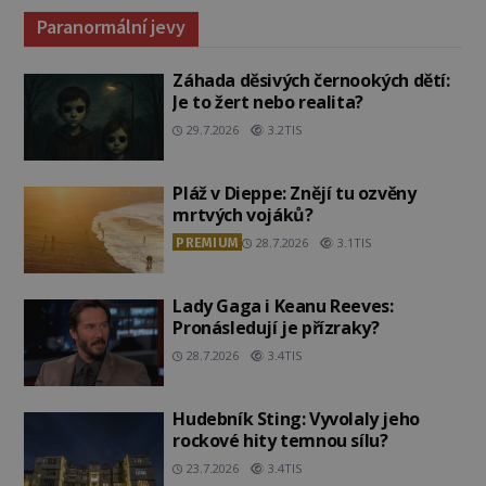
Paranormální jevy
Záhada děsivých černookých dětí:
Je to žert nebo realita?
29.7.2026
3.2TIS
Pláž v Dieppe: Znějí tu ozvěny
mrtvých vojáků?
PREMIUM
28.7.2026
3.1TIS
Lady Gaga i Keanu Reeves:
Pronásledují je přízraky?
28.7.2026
3.4TIS
Hudebník Sting: Vyvolaly jeho
rockové hity temnou sílu?
23.7.2026
3.4TIS