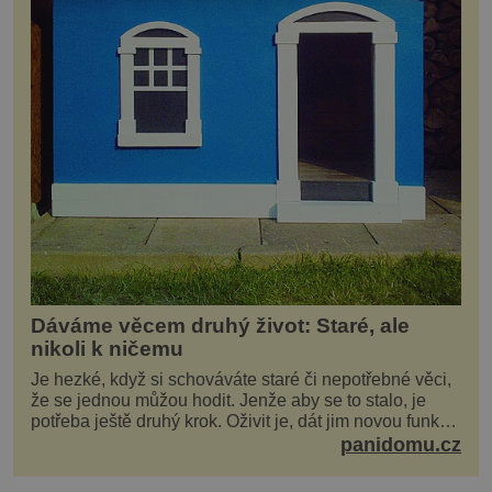
Dáváme věcem druhý život: Staré, ale
nikoli k ničemu
Je hezké, když si schováváte staré či nepotřebné věci,
že se jednou můžou hodit. Jenže aby se to stalo, je
potřeba ještě druhý krok. Oživit je, dát jim novou funkci
a obvykle jim také dopřát zkrášlova...
panidomu.cz