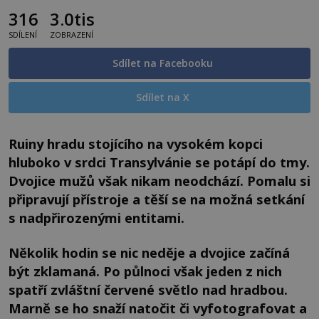
316
3.0tis
SDÍLENÍ
ZOBRAZENÍ
Sdílet na Facebooku
Sdílet na X
Ruiny hradu stojícího na vysokém kopci
hluboko v srdci Transylvánie se potápí do tmy.
Dvojice mužů však nikam neodchází. Pomalu si
připravují přístroje a těší se na možná setkání
s nadpřirozenými entitami.
Několik hodin se nic neděje a dvojice začíná
být zklamaná. Po půlnoci však jeden z nich
spatří zvláštní červené světlo nad hradbou.
Marně se ho snaží natočit či vyfotografovat a