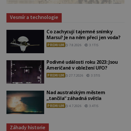
Vesmír a technologie
Co zachycují tajemné snímky
Marsu? Je na něm přeci jen voda?
PREMIUM
7.8.2026
3.1TIS
Podivné události roku 2023: Jsou
Američané v obležení UFO?
PREMIUM
27.7.2026
3.5TIS
Nad australským městem
„tančila“ záhadná světla
PREMIUM
4.7.2026
3.4TIS
Záhady historie