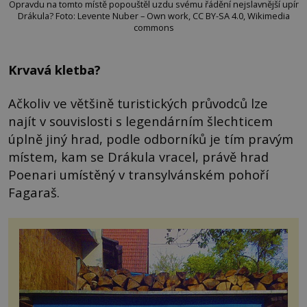
Opravdu na tomto místě popouštěl uzdu svému řádění nejslavnější upír
Drákula? Foto: Levente Nuber – Own work, CC BY-SA 4.0, Wikimedia
commons
Krvavá kletba?
Ačkoliv ve většině turistických průvodců lze
najít v souvislosti s legendárním šlechticem
úplně jiný hrad, podle odborníků je tím pravým
místem, kam se Drákula vracel, právě hrad
Poenari umístěný v transylvánském pohoří
Fagaraš.