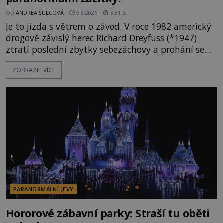
OD
ANDREA ŠULCOVÁ
5.8.2026
3.3TIS
Je to jízda s větrem o závod. V roce 1982 americký
drogově závislý herec Richard Dreyfuss (*1947)
ztratí poslední zbytky sebezáchovy a prohání se
po silnicích ve svém mercedesu jako utržený ze
ZOBRAZIT VÍCE
řetězu. Vše vyvrcholí katastrofou, když to Dreyfuss
napálí v plné rychlosti do stromu! Policie ve vraku
následně nalezne schovaný kokain. Tímto
momentem se slavnému
PARANORMÁLNÍ JEVY
Hororové zábavní parky: Straší tu oběti