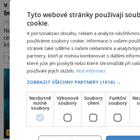
v oknech: Nejděsivější domy v Česku
budí hrůzu
Tyto webové stránky používají sou
cookie.
OD
HELENA STEJSKALOVÁ
2.8.2026
3.3TIS
Nejsou to jen staré pověsti vyprávěné u ohně. Po
K personalizaci obsahu, reklam a analýze návštěvnos
celé naší republice stojí domy, statky a zámky,
používáme soubory cookie. Informace o vašem použív
které mají pověst míst, kde se zjevují přízraky,
stránek také sdílíme s našimi reklamními a analytický
ozývají nevysvětlitelné zvuky nebo se dějí podivné
partnery, kteří je mohou kombinovat s dalšími infor
ZOBRAZIT VÍCE
jevy. Zatímco historici většinou hledají racionální
které jste jim poskytli nebo které shromáždili při va
vysvětlení, záhadologové upozorňují, že některé
používání jejich služeb.
Více informací
lokality vykazují nápadně podobná svědectví po
celé generace. A právě tato opakující se svědectví
ZOBRAZIT VŠECHNY PARTNERY
(1616) →
ud
Nezbytně
Výkonové
Soubory
Funkční
Ne
nutné
soubory
cílení
soubory
s
soubory
PARANORMÁLNÍ JEVY