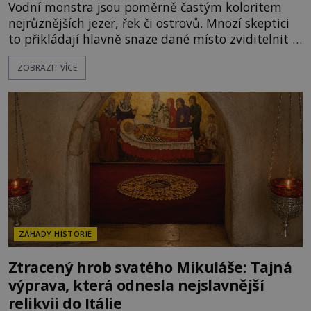
Vodní monstra jsou poměrně častým koloritem
nejrůznějších jezer, řek či ostrovů. Mnozí skeptici
to přikládají hlavně snaze dané místo zviditelnit a
přitáhnout k němu pozornost záhadám
ZOBRAZIT VÍCE
nakloněných turistů. Je to také případ kyperského
tvora jménem Ayia Napa? Nebo se může za
legendami o něm ukrývat nějaký pravdivý základ?
V blízkosti Mysu Greco, jak se přez
ZÁHADY HISTORIE
Ztracený hrob svatého Mikuláše: Tajná
výprava, která odnesla nejslavnější
relikvii do Itálie