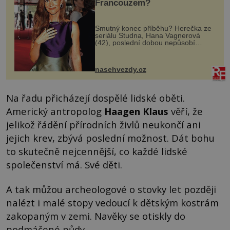
Francouzem?
Smutný konec příběhu? Herečka ze
seriálu Studna, Hana Vagnerová
(42), poslední dobou nepůsobí
nejšťastněji. Ačkoli časy její anorexie
jsou už dávno pryč a opět se pyšnila
ženskými křivkami, najednou s...
nasehvezdy.cz
Na řadu přicházejí dospělé lidské oběti.
Americký antropolog
Haagen Klaus
věří, že
jelikož řádění přírodních živlů neukončí ani
jejich krev, zbývá poslední možnost. Dát bohu
to skutečně nejcennější, co každé lidské
společenství má. Své děti.
A tak můžou archeologové o stovky let později
nalézt i malé stopy vedoucí k dětským kostrám
zakopaným v zemi. Navěky se otiskly do
podmáčené půdy.