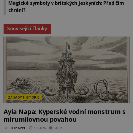
Magické symboly v britských jeskyních: Před čím
chrání?
Související články
ZÁHADY HISTORIE
Ayia Napa: Kyperské vodní monstrum s
mírumilovnou povahou
OD
FILIP APPL
7.8.2026
5.0TIS