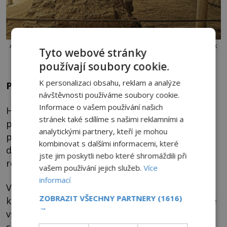
Archeologický výzkum ukazuje, že ani dětské oběti katastrofu a zánik
Tyto webové stránky
kultury neodvrátily…
používají soubory cookie.
K personalizaci obsahu, reklam a analýze
Překonání smutného rekordu
návštěvnosti používáme soubory cookie.
Informace o vašem používání našich
Huanchaco není jediným dětským rituálním
stránek také sdílíme s našimi reklamními a
pohřebištěm v Peru. Dřívějším kandidátem na
analytickými partnery, kteří je mohou
ponurý primát „místa s nejvíce obětovanými
kombinovat s dalšími informacemi, které
dětmi na světě“ bylo naleziště Las Llamas,
jste jim poskytli nebo které shromáždili při
rovněž ležící v okolí Trujilla.
vašem používání jejich služeb.
Více
informací
V dubnu 2018 tu archeologové objevují 140
ZOBRAZIT VŠECHNY PARTNERY
(1616)
kostřiček a také zbytky 200 mláďat lamy. Podle
→
všeho byly tyto děti a zvířata Chimú zabity ve
stejný den. Proč právě tato kombinace obětí?