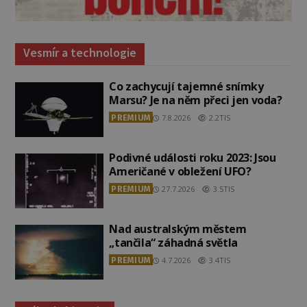
Vesmír a technologie
Co zachycují tajemné snímky
Marsu? Je na něm přeci jen voda?
PREMIUM
7.8.2026
2.2TIS
Podivné události roku 2023: Jsou
Američané v obležení UFO?
PREMIUM
27.7.2026
3.5TIS
Nad australským městem
„tančila“ záhadná světla
PREMIUM
4.7.2026
3.4TIS