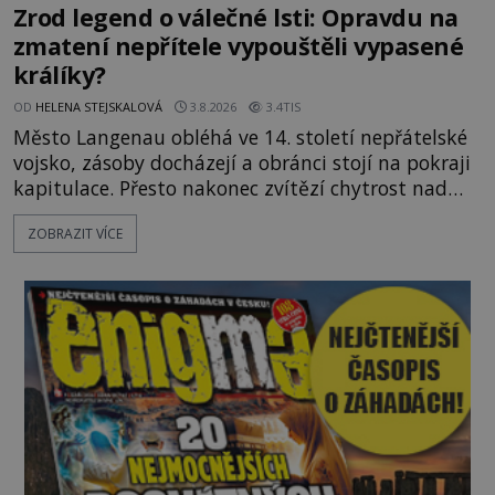
Zrod legend o válečné lsti: Opravdu na
zmatení nepřítele vypouštěli vypasené
králíky?
OD
HELENA STEJSKALOVÁ
3.8.2026
3.4TIS
Město Langenau obléhá ve 14. století nepřátelské
vojsko, zásoby docházejí a obránci stojí na pokraji
kapitulace. Přesto nakonec zvítězí chytrost nad
hrubou silou. Podle staré německé legendy vypustí
ZOBRAZIT VÍCE
obyvatelé za hradby dobře živeného králíka, aby
nepřítele přesvědčili, že uvnitř města je jídla stále
dost. Čas pracuje pro obléhatele. Ve městě ubývají
zásoby a každý den znamená další porci strádá