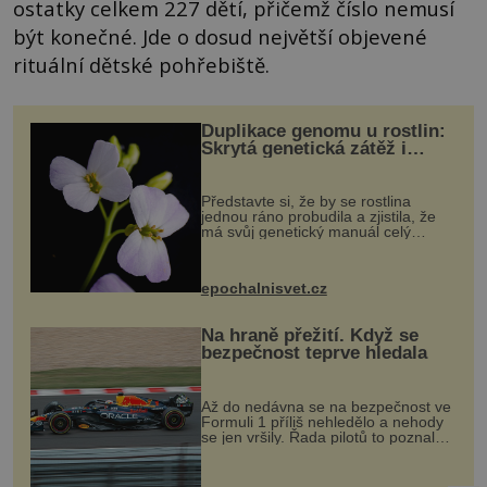
ostatky celkem 227 dětí, přičemž číslo nemusí
být konečné. Jde o dosud největší objevené
rituální dětské pohřebiště.
Duplikace genomu u rostlin:
Skrytá genetická zátěž i
evoluční výhoda
Představte si, že by se rostlina
jednou ráno probudila a zjistila, že
má svůj genetický manuál celý
dvakrát. Přesně to se občas v
přírodě stane – a podle nového
výzkumu to může být pro druhy
epochalnisvet.cz
vstupenka...
Na hraně přežití. Když se
bezpečnost teprve hledala
Až do nedávna se na bezpečnost ve
Formuli 1 příliš nehledělo a nehody
se jen vršily. Řada pilotů to poznala
na vlastní kůži, často s trvalými
následky nebo bohužel i ztrátou
života. Dnes nepochopiteln...