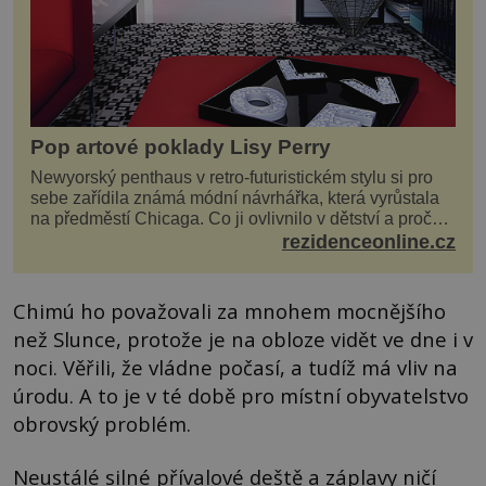
Pop artové poklady Lisy Perry
Newyorský penthaus v retro-futuristickém stylu si pro
sebe zařídila známá módní návrhářka, která vyrůstala
na předměstí Chicaga. Co ji ovlivnilo v dětství a proč
vypadá její domov právě takto? Interié...
rezidenceonline.cz
Chimú ho považovali za mnohem mocnějšího
než Slunce, protože je na obloze vidět ve dne i v
noci. Věřili, že vládne počasí, a tudíž má vliv na
úrodu. A to je v té době pro místní obyvatelstvo
obrovský problém.
Neustálé silné přívalové deště a záplavy ničí