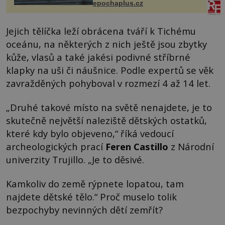
epochaplus.cz
Jejich tělíčka leží obrácena tváří k Tichému
oceánu, na některých z nich ještě jsou zbytky
kůže, vlasů a také jakési podivné stříbrné
klapky na uši či náušnice. Podle expertů se věk
zavražděných pohyboval v rozmezí 4 až 14 let.
„Druhé takové místo na světě nenajdete, je to
skutečně největší naleziště dětských ostatků,
které kdy bylo objeveno,“ říká vedoucí
archeologických prací
Feren Castillo
z Národní
univerzity Trujillo. „Je to děsivé.
Kamkoliv do země rýpnete lopatou, tam
najdete dětské tělo.“ Proč muselo tolik
bezpochyby nevinných dětí zemřít?