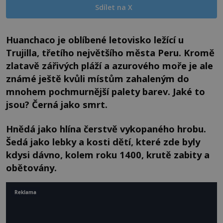
Sdílet na X
Huanchaco je oblíbené letovisko ležící u
Trujilla, třetího největšího města Peru. Kromě
zlatavě zářivých pláží a azurového moře je ale
známé ještě kvůli místům zahaleným do
mnohem pochmurnější palety barev. Jaké to
jsou? Černá jako smrt.
Hnědá jako hlína čerstvě vykopaného hrobu.
Šedá jako lebky a kosti dětí, které zde byly
kdysi dávno, kolem roku 1400, krutě zabity a
obětovány.
Reklama