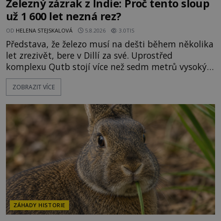
Železný zázrak z Indie: Proč tento sloup
už 1 600 let nezná rez?
OD
HELENA STEJSKALOVÁ
5.8.2026
3.0TIS
Představa, že železo musí na dešti během několika
let zrezivět, bere v Dillí za své. Uprostřed
komplexu Qutb stojí více než sedm metrů vysoký
železný sloup, který už přibližně 1 600 let odolává
ZOBRAZIT VÍCE
počasí s jen nepatrnými stopami koroze. Jeho
mimořádná trvanlivost dlouho živí legendy o
ztracených technologiích či tajemných
materiálech. Moderní metalurgie však ukazuje, že
skutečné vysvětlení je ješt
ZÁHADY HISTORIE