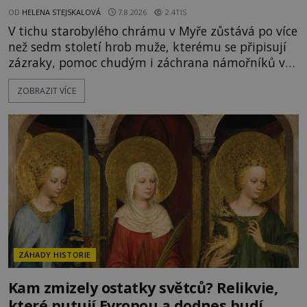
OD
HELENA STEJSKALOVÁ
7.8.2026
2.4TIS
V tichu starobylého chrámu v Myře zůstává po více
než sedm století hrob muže, kterému se připisují
zázraky, pomoc chudým i záchrana námořníků v
bouřích. Pak ale přichází rok 1087 a klidné místo
ZOBRAZIT VÍCE
se mění v dějiště podivné noční výpravy. Skupina
italských námořníků otevírá hrob svatého
Mikuláše a odváží jeho ostatky přes moře do Bari.
Je to zbožná záchrana před nebezpečím, nebo
promyšlená krádež,
ZÁHADY HISTORIE
Kam zmizely ostatky světců? Relikvie,
které putují Evropou a dodnes budí