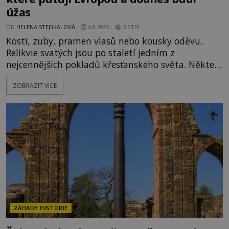
úžas
OD
HELENA STEJSKALOVÁ
6.8.2026
3.0TIS
Kosti, zuby, pramen vlasů nebo kousky oděvu.
Relikvie svatých jsou po staletí jedním z
nejcennějších pokladů křesťanského světa. Některé
mají pečlivě doloženou historii, jiné provází
ZOBRAZIT VÍCE
záhady, krádeže i nečekané objevy. Jejich osudy
připomínají dobrodružné romány, přesto se opírají
o skutečné historické události. Ve středověké
Evropě mají relikvie mimořádnou hodnotu. Nejsou
jen předmětem úcty
ZÁHADY HISTORIE