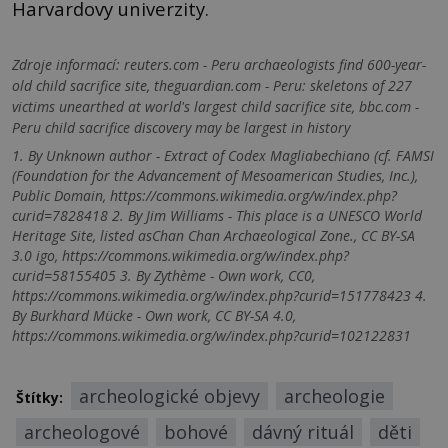
Harvardovy univerzity.
Zdroje informací:
reuters.com - Peru archaeologists find 600-year-
old child sacrifice site, theguardian.com - Peru: skeletons of 227
victims unearthed at world's largest child sacrifice site, bbc.com -
Peru child sacrifice discovery may be largest in history
1. By Unknown author - Extract of Codex Magliabechiano (cf. FAMSI
(Foundation for the Advancement of Mesoamerican Studies, Inc.),
Public Domain, https://commons.wikimedia.org/w/index.php?
curid=7828418 2. By Jim Williams - This place is a UNESCO World
Heritage Site, listed asChan Chan Archaeological Zone., CC BY-SA
3.0 igo, https://commons.wikimedia.org/w/index.php?
curid=58155405 3. By Zythème - Own work, CC0,
https://commons.wikimedia.org/w/index.php?curid=151778423 4.
By Burkhard Mücke - Own work, CC BY-SA 4.0,
https://commons.wikimedia.org/w/index.php?curid=102122831
archeologické objevy
archeologie
Štítky:
archeologové
bohové
dávný rituál
děti