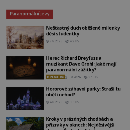
Paranormální jevy
Nešťastný duch oběšené milenky
děsí studentky
8.8.2026
4.2TIS
Herec Richard Dreyfuss a
muzikant Dave Grohl: Jaké mají
paranormální zážitky?
PREMIUM
5.8.2026
3.1TIS
Hororové zábavní parky: Straší tu
oběti nehod?
4.8.2026
3.5TIS
Kroky v prázdných chodbách a
přízraky v oknech: Nejděsivější