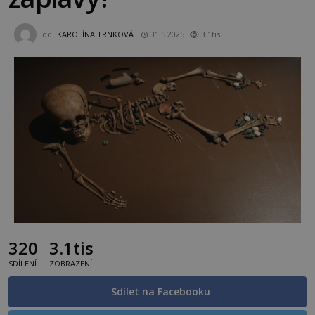
od
KAROLÍNA TRNKOVÁ
31.5.2025
3.1tis
320
3.1tis
SDÍLENÍ
ZOBRAZENÍ
Sdílet na Facebooku