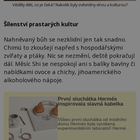
Věděly děti, co je čeká? Nakolik byly ovlivněny vírou a kulturou?
Šílenství prastarých kultur
Nahněvaný bůh se nezklidní jen tak snadno.
Chimú to zkoušejí napřed s hospodářskými
zvířaty a ptáky. Nic se nezmění, deště pokračují
dál. Měsíc Shi se nespokojí ani s balíky bavlny či
nabídkami ovoce a chichy, jihoamerického
alkoholového nápoje.
První sluchátka Hermés
inspirovala slavná kabelka
Vůbec první sluchátka od módního
domu Hermès byla vyrobena
experimentálním laboratoří Hermès
Ateliers Horizons. Elegantní gadget
si vyžádal dva roky vývoje a chlubí