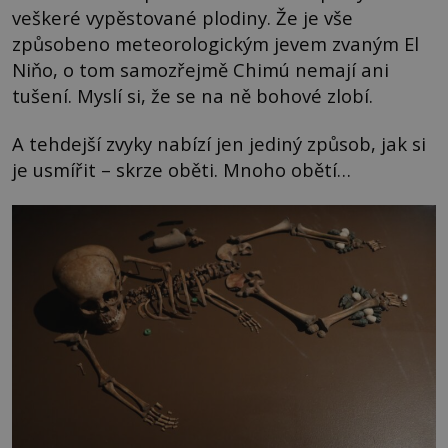
veškeré vypěstované plodiny. Že je vše
způsobeno meteorologickým jevem zvaným El
Niňo, o tom samozřejmě Chimú nemají ani
tušení. Myslí si, že se na ně bohové zlobí.
A tehdejší zvyky nabízí jen jediný způsob, jak si
je usmířit – skrze oběti. Mnoho obětí…