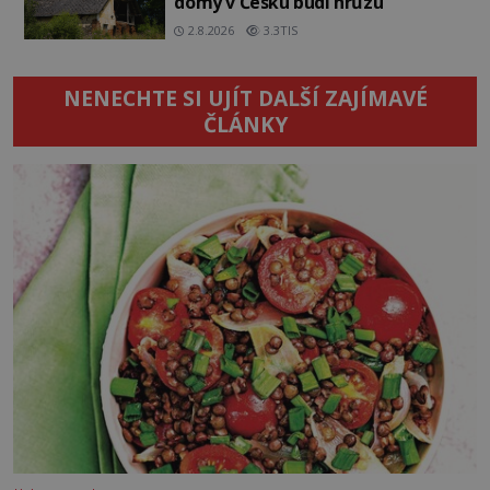
domy v Česku budí hrůzu
2.8.2026
3.3TIS
NENECHTE SI UJÍT DALŠÍ ZAJÍMAVÉ
ČLÁNKY