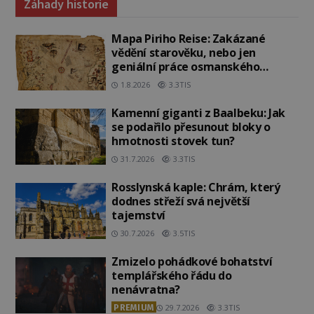
Záhady historie
Mapa Piriho Reise: Zakázané
vědění starověku, nebo jen
geniální práce osmanského
admirála?
1.8.2026
3.3TIS
Kamenní giganti z Baalbeku: Jak
se podařilo přesunout bloky o
hmotnosti stovek tun?
31.7.2026
3.3TIS
Rosslynská kaple: Chrám, který
dodnes střeží svá největší
tajemství
30.7.2026
3.5TIS
Zmizelo pohádkové bohatství
templářského řádu do
nenávratna?
PREMIUM
29.7.2026
3.3TIS