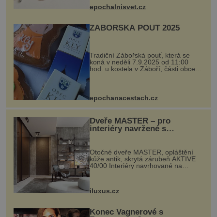
se ručně šitou hovězí kůží a
epochalnisvet.cz
kovový...
ZÁBOŘSKÁ POUŤ 2025
Tradiční Zábořská pouť, která se
koná v neděli 7.9.2025 od 11:00
hod. u kostela v Záboří, části obce
Kly u Mělníka. V programu naleznete
komentovanou prohlídku kostela,
dobovou hudbu, řemesla, atrakce...
epochanacestach.cz
Dveře MASTER – pro
interiéry navržené s
rozumem i vášní!
Otočné dveře MASTER, opláštění
kůže antik, skrytá zárubeň AKTIVE
40/00 Interiéry navrhované na
zakázku často vyžadují atypické
rozměry nejen nábytku, ale i
otvorových prvků. Technické zázemí
iluxus.cz
dnes umož...
Konec Vagnerové s