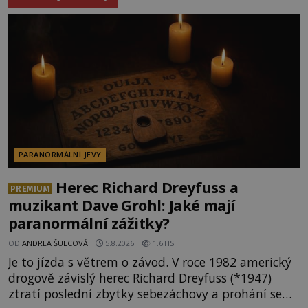
PARANORMÁLNÍ JEVY
Herec Richard Dreyfuss a
PREMIUM
muzikant Dave Grohl: Jaké mají
paranormální zážitky?
OD
ANDREA ŠULCOVÁ
5.8.2026
1.6TIS
Je to jízda s větrem o závod. V roce 1982 americký
drogově závislý herec Richard Dreyfuss (*1947)
ztratí poslední zbytky sebezáchovy a prohání se