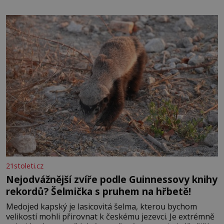
elektráren v Evropě, vydat se na horské hřebeny, projet
se na koloběžce a den zakončit poznáváním památek ve
Velkých Losinách nebo v termálním
21stoleti.cz
Nejodvážnější zvíře podle Guinnessovy knihy
rekordů? Šelmička s pruhem na hřbetě!
Medojed kapský je lasicovitá šelma, kterou bychom
velikostí mohli přirovnat k českému jezevci. Je extrémně