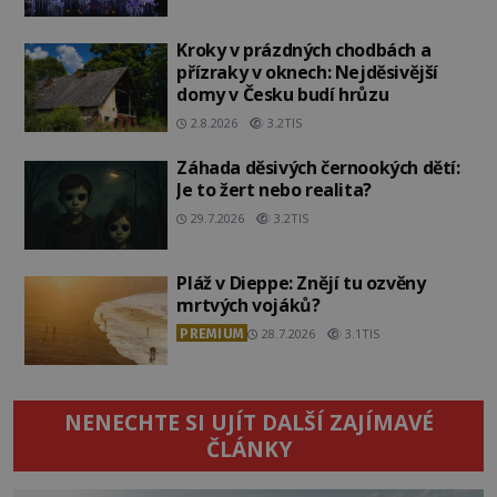
Kroky v prázdných chodbách a
přízraky v oknech: Nejděsivější
domy v Česku budí hrůzu
2.8.2026
3.2TIS
Záhada děsivých černookých dětí:
Je to žert nebo realita?
29.7.2026
3.2TIS
Pláž v Dieppe: Znějí tu ozvěny
mrtvých vojáků?
PREMIUM
28.7.2026
3.1TIS
NENECHTE SI UJÍT DALŠÍ ZAJÍMAVÉ
ČLÁNKY