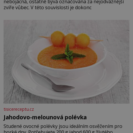
nebojácná, ostatně bývá označována za nejodvážnější
zvíře vůbec. V této souvislosti je dokonc
tisicereceptu.cz
Jahodovo-melounová polévka
Studené ovocné polévky jsou ideálním osvěžením pro
horké dny. Potřebujete 200 g jahod 600 g žlutého