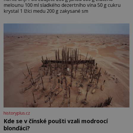
melounu 100 ml sladkého dezertního vína 50 g cukru
krystal 1 lžíci medu 200 g zakysané sm
historyplus.cz
Kde se v čínské poušti vzali modroocí
blonďáci?