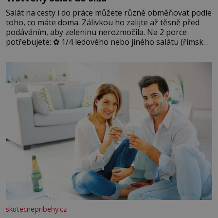
Salát na cesty i do práce můžete různě obměňovat podle
toho, co máte doma. Zálivkou ho zalijte až těsně před
podáváním, aby zeleninu nerozmočila. Na 2 porce
potřebujete: ✿ 1/4 ledového nebo jiného salátu (římský
salát, polníček…) ✿ 1 malá konzerva kukuřice ✿ ½
okurky ✿ 2 rajčata Zálivka: ✿ 4 lžíce olivového oleje ✿ 1
lžíci citronové šťávy ✿ ½ stroužku
skutecnepribehy.cz