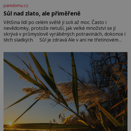
panidomu.cz
Sůl nad zlato, ale přiměřeně
Většina lidí po celém světě jí soli až moc. Často i
nevědomky, protože netuší, jak velké množství se jí
skrývá v průmyslově vyráběných potravinách, dokonce i
těch sladkých. Sůl je zdravá Ale v ani ne třetinovém
množství, než je pro většinu populace běžné. Její
základní složky– sodík a chlór – jsou zásadní pro
správné hospodaření