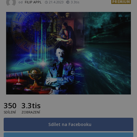
PREMIUM
od
FILIP APPL
21.4.2023
3.3tis
350
3.3tis
SDÍLENÍ
ZOBRAZENÍ
Sdílet na Facebooku