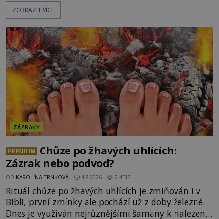
po silnicích ve svém mercedesu jako utržený ze
ZOBRAZIT VÍCE
řetězu. Vše vyvrcholí katastrofou, když to Dreyfuss
napálí v plné rychlosti do stromu! Policie ve vraku
následně nalezne schovaný kokain. Tímto
momentem se slavnému
ZÁZRAKY
Chůze po žhavých uhlících:
PREMIUM
Zázrak nebo podvod?
OD
KAROLÍNA TRNKOVÁ
4.8.2026
2.4TIS
Rituál chůze po žhavých uhlících je zmiňován i v
Bibli, první zmínky ale pochází už z doby železné.
Dnes je využíván nejrůznějšími šamany k nalezení