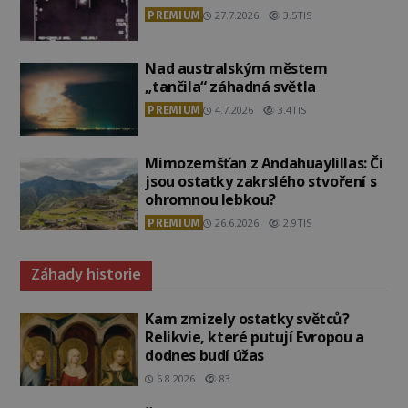
PREMIUM
27.7.2026
3.5TIS
Nad australským městem
„tančila“ záhadná světla
PREMIUM
4.7.2026
3.4TIS
Mimozemšťan z Andahuaylillas: Čí
jsou ostatky zakrslého stvoření s
ohromnou lebkou?
PREMIUM
26.6.2026
2.9TIS
Záhady historie
Kam zmizely ostatky světců?
Relikvie, které putují Evropou a
dodnes budí úžas
6.8.2026
83