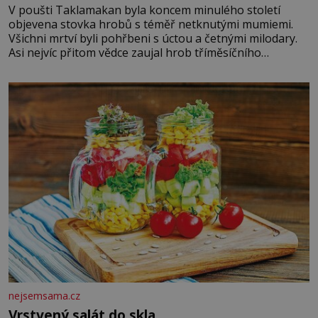
V poušti Taklamakan byla koncem minulého století
objevena stovka hrobů s téměř netknutými mumiemi.
Všichni mrtví byli pohřbeni s úctou a četnými milodary.
Asi nejvíc přitom vědce zaujal hrob tříměsíčního
chlapečka s modrou filcovou čapkou, z níž se draly
blonďaté vlásky. Fakt, že jsou těla dávných lidí nesmírně
dobře zachovalá, přičítají odborníci zdejším klimatickým
podmínkám. Sucho, prosolené písky a extrémně
nejsemsama.cz
Vrstvený salát do skla