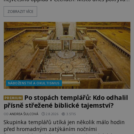
les, zbytky po kdysi monumentálním hradišti jsou
ZOBRAZIT VÍCE
ale v terénu patrné stále. Co dalšího tu po Keltech
zůstalo? Prozkoumejte to spolu s ENIGMOU! Na
vrch Hr
NÁBOŽENSTVÍ A OKULTISMUS
Po stopách templářů: Kdo odhalil
PREMIUM
přísně střežené biblické tajemství?
OD
ANDREA ŠULCOVÁ
2.8.2026
3.5TIS
Skupinka templářů utíká jen několik málo hodin
před hromadným zatýkáním nočními