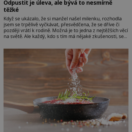
Odpustit je úleva, ale bývá to nesmírně
těžké
Když se ukázalo, že si manžel našel milenku, rozhodla
jsem se trpělivě vyčkávat, přesvědčena, že se dříve či
později vrátí k rodině. Možná je to jedna z nejtěžších věcí
na světě. Ale každý, kdo s tím má nějaké zkušenosti, se
zapřísahá, že pokud odpustíte, znatelně se vám uleví.
Když se ke mně doneslo, že si manžel pořídil milenku,