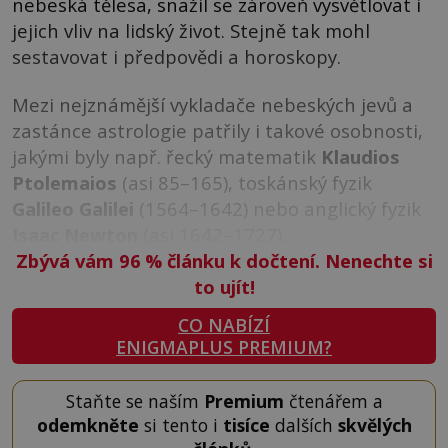
nebeská tělesa, snažil se zároveň vysvětlovat i
jejich vliv na lidský život. Stejně tak mohl
sestavovat i předpovědi a horoskopy.
Mezi nejznámější vykladače nebeských jevů a
zastánce astrologie patřily i takové osobnosti,
jakými byly např. řecký matematik
Klaudios
Ptolemaios
(asi 85–165), toskánský fyzik
Galileo Galilei
(1564–1642) nebo anglický fyzik
Isaac Newton
(asi 1642–1727).
Zbývá vám 96
%
článku k dočtení. Nenechte si
to ujít!
CO NABÍZÍ
ENIGMAPLUS PREMIUM?
Staňte se naším
Premium
čtenářem a
odemkněte
si tento i
tisíce
dalších
skvělých