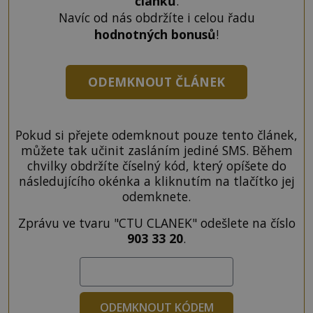
článků
.
Navíc od nás obdržíte i celou řadu
hodnotných bonusů
!
ODEMKNOUT ČLÁNEK
Pokud si přejete odemknout pouze tento článek,
můžete tak učinit zasláním jediné SMS. Během
chvilky obdržíte číselný kód, který opíšete do
následujícího okénka a kliknutím na tlačítko jej
odemknete.
Zprávu ve tvaru "CTU CLANEK" odešlete na číslo
903 33 20
.
ODEMKNOUT KÓDEM