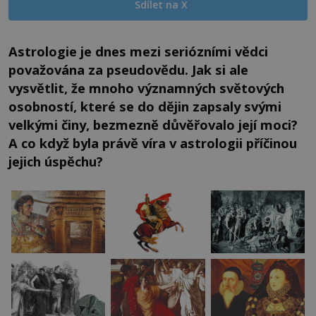
Sdílet na X
Astrologie je dnes mezi seriózními vědci
považována za pseudovědu. Jak si ale
vysvětlit, že mnoho významných světových
osobností, které se do dějin zapsaly svými
velkými činy, bezmezně důvěřovalo její moci?
A co když byla právě víra v astrologii příčinou
jejich úspěchu?