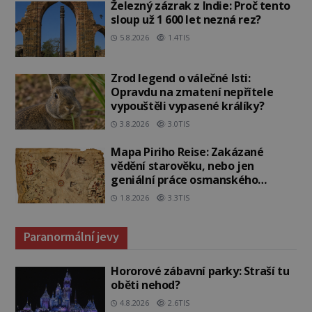
Železný zázrak z Indie: Proč tento
sloup už 1 600 let nezná rez?
5.8.2026
1.4TIS
Zrod legend o válečné lsti:
Opravdu na zmatení nepřítele
vypouštěli vypasené králíky?
3.8.2026
3.0TIS
Mapa Piriho Reise: Zakázané
vědění starověku, nebo jen
geniální práce osmanského
admirála?
1.8.2026
3.3TIS
Paranormální jevy
Hororové zábavní parky: Straší tu
oběti nehod?
4.8.2026
2.6TIS