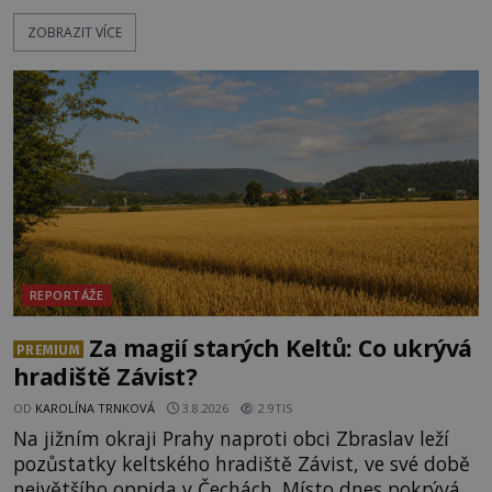
spirituální síly či vnitřního klidu. Jak funguje a proč
ZOBRAZIT VÍCE
si při něm člověk nepopálí nohy, což bylo
objektivně dokázáno? Je na něm i něco
nadpřirozeného? Histori
REPORTÁŽE
Za magií starých Keltů: Co ukrývá
PREMIUM
hradiště Závist?
OD
KAROLÍNA TRNKOVÁ
3.8.2026
2.9TIS
Na jižním okraji Prahy naproti obci Zbraslav leží
pozůstatky keltského hradiště Závist, ve své době
největšího oppida v Čechách. Místo dnes pokrývá