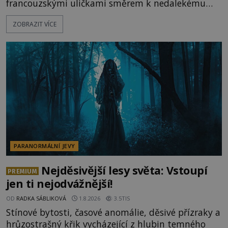
francouzskými uličkami směrem k nedalekému
přístavu. Jeden z nich má přes ramena ranec s
ZOBRAZIT VÍCE
tajemným obsahem. Kapitán lodi už na ně čeká.
„Dejte to do podpalubí a připravte se. Za chvíli
vyplouváme,“ sdělí jim. „Kam máme namířeno,
kapitáne?“ zeptá se ho jeden z templářů. „Do Sk
PARANORMÁLNÍ JEVY
Nejděsivější lesy světa: Vstoupí
PREMIUM
jen ti nejodvážnější!
OD
RADKA SÁBLIKOVÁ
1.8.2026
3.5TIS
Stínové bytosti, časové anomálie, děsivé přízraky a
hrůzostrašný křik vycházející z hlubin temného