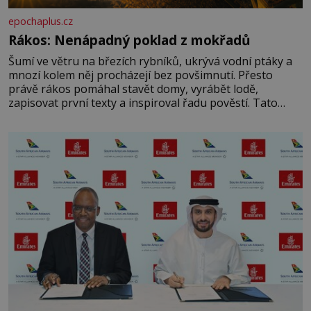
epochaplus.cz
Rákos: Nenápadný poklad z mokřadů
Šumí ve větru na březích rybníků, ukrývá vodní ptáky a
mnozí kolem něj procházejí bez povšimnutí. Přesto
právě rákos pomáhal stavět domy, vyrábět lodě,
zapisovat první texty a inspiroval řadu pověstí. Tato
skromná, ale užitečná rostlina provází člověka už tisíce
let. Většina lidí vnímá rákos jen jako obyčejnou kulisu
letního koupání. Stačí se však podívat