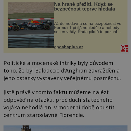
Na hraně přežití. Když se
bezpečnost teprve hledala
Až do nedávna se na bezpečnost ve
Formuli 1 příliš nehledělo a nehody
se jen vršily. Řada pilotů to poznala
na vlastní kůži, často s trvalými
následky nebo bohužel i ztrátou
života. Dnes nepochopiteln...
epochaplus.cz
Politické a mocenské intriky byly důvodem
toho, že byl Baldaccio d’Anghiari zavražděn a
jeho ostatky vystaveny veřejnému posměchu.
Jistě právě v tomto faktu můžeme nalézt
odpověď na otázku, proč duch statečného
vojáka nehodlá ani v moderní době opustit
centrum staroslavné Florencie.