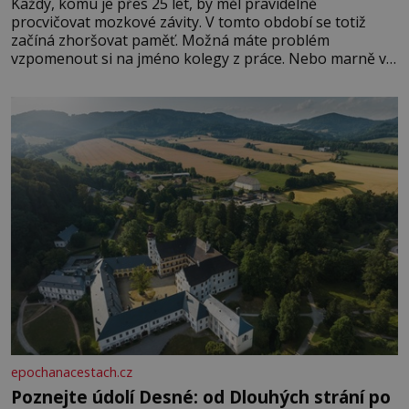
Každý, komu je přes 25 let, by měl pravidelně
procvičovat mozkové závity. V tomto období se totiž
začíná zhoršovat paměť. Možná máte problém
vzpomenout si na jméno kolegy z práce. Nebo marně v
paměti lovíte název knížky, kterou jste nedávno přečetli.
Je to opravdu tak, s věkem jako kdyby se paměť
rozhodla stávkovat. Cvičte
epochanacestach.cz
Poznejte údolí Desné: od Dlouhých strání po