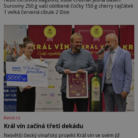
Suroviny 250 g vaší oblíbené čočky 150 g cherry rajčátek
1 velká červená cibule 2 lžíce
iluxus.cz
Král vín začíná třetí dekádu
Největší český vinařský projekt Král vín ve svém již