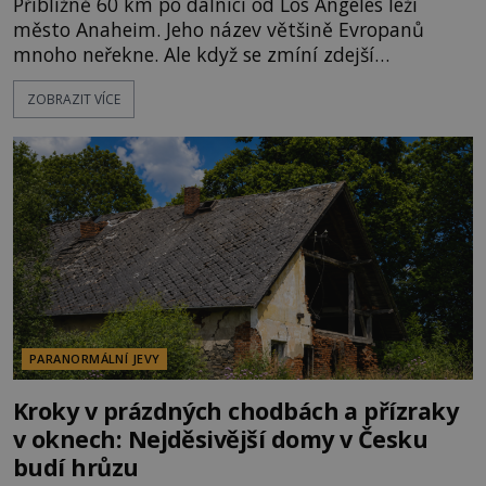
Přibližně 60 km po dálnici od Los Angeles leží
město Anaheim. Jeho název většině Evropanů
mnoho neřekne. Ale když se zmíní zdejší
Disneyland, je hned jasno. Zábavní park vyroste na
ZOBRAZIT VÍCE
poklidném místě bývalého sadu pomerančovníků.
Klid tu teď rozhodně nepanuje, park navštíví
kolem 17 000 000 zábavychtivých lidí ročně. A ač je
velká snaha to utajit, někteří z
PARANORMÁLNÍ JEVY
Kroky v prázdných chodbách a přízraky
v oknech: Nejděsivější domy v Česku
budí hrůzu