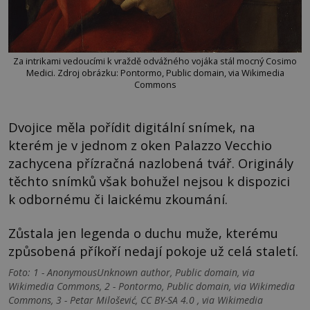
Za intrikami vedoucími k vraždě odvážného vojáka stál mocný Cosimo
Medici. Zdroj obrázku: Pontormo, Public domain, via Wikimedia
Commons
Dvojice měla pořídit digitální snímek, na
kterém je v jednom z oken Palazzo Vecchio
zachycena přízračná nazlobená tvář. Originály
těchto snímků však bohužel nejsou k dispozici
k odbornému či laickému zkoumání.
Zůstala jen legenda o duchu muže, kterému
způsobená příkoří nedají pokoje už celá staletí.
Foto: 1 - AnonymousUnknown author, Public domain, via
Wikimedia Commons, 2 - Pontormo, Public domain, via Wikimedia
Commons, 3 - Petar Milošević, CC BY-SA 4.0 , via Wikimedia