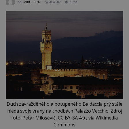
od
MIREK BRÁT
20.4.2023
2.7tis
Duch zavražděného a potupeného Baldaccia prý stále
hledá svoje vrahy na chodbách Palazzo Vecchio. Zdroj
foto: Petar Milošević, CC BY-SA 4.0 , via Wikimedia
Commons