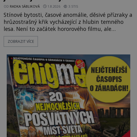
OD
RADKA SÁBLIKOVÁ
1.8.2026
3.5TIS
Stínové bytosti, časové anomálie, děsivé přízraky a
hrůzostrašný křik vycházející z hlubin temného
lesa. Není to začátek hororového filmu, ale
události, které popisují návštěvníci lesů, které jsou
ZOBRAZIT VÍCE
označovány jako nejděsivější na světě. Lidé bydlící
v jejich blízkosti se jim i za bílého dne obloukem
vyhýbají! Už jste o těchto lesích slyšeli? A odvážili
byste se je navštívit? [gallery ids="17