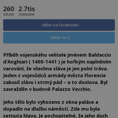
260
2.7tis
SDÍLENÍ
ZOBRAZENÍ
Sdílet na Facebooku
Sdílet na X
Příběh vojenského velitele jménem Baldaccio
d’Anghiari ( 1400-1441 ) je hořkým naplněním
varování, že všechna sláva je jen polní tráva.
Jeden z vojevůdců armády města Florencie
zakusil slávu i strmý pád – a to doslova. Byl
zavražděn v budově Palazzo Vecchio.
Jeho tělo bylo vyhozeno z okna paláce a
dopadlo na dlažbu náměstí. Zde mu byla
setnuta hlava. Je pochopitelné, že jeho duch