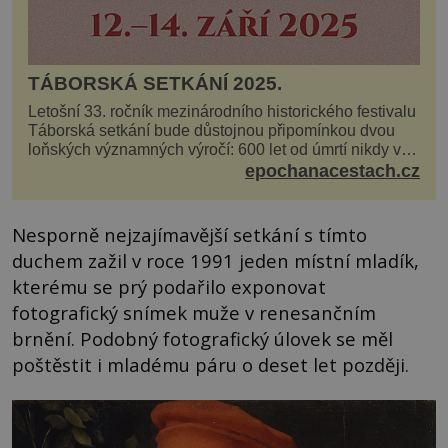
TÁBORSKÁ SETKÁNÍ 2025.
Letošní 33. ročník mezinárodního historického festivalu
Táborská setkání bude důstojnou připomínkou dvou
loňských významných výročí: 600 let od úmrtí nikdy v
poli neporaženého hejtmana Jana Žižky z Tr...
epochanacestach.cz
Nesporně nejzajímavější setkání s tímto
duchem zažil v roce 1991 jeden místní mladík,
kterému se prý podařilo exponovat
fotografický snímek muže v renesančním
brnění. Podobný fotografický úlovek se měl
poštěstit i mladému páru o deset let později.