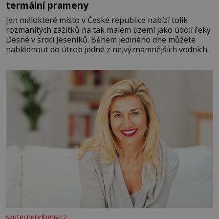
termální prameny
Jen málokteré místo v České republice nabízí tolik
rozmanitých zážitků na tak malém území jako údolí řeky
Desné v srdci Jeseníků. Během jediného dne můžete
nahlédnout do útrob jedné z nejvýznamnějších vodních
elektráren v Evropě, vydat se na horské hřebeny, projet
se na koloběžce a den zakončit poznáváním památek ve
Velkých Losinách nebo v termálním
skutecnepribehy.cz