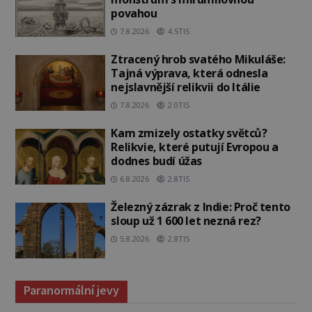
povahou
7.8.2026
4.5TIS
Ztracený hrob svatého Mikuláše:
Tajná výprava, která odnesla
nejslavnější relikvii do Itálie
7.8.2026
2.0TIS
Kam zmizely ostatky světců?
Relikvie, které putují Evropou a
dodnes budí úžas
6.8.2026
2.8TIS
Železný zázrak z Indie: Proč tento
sloup už 1 600 let nezná rez?
5.8.2026
2.8TIS
Paranormální jevy