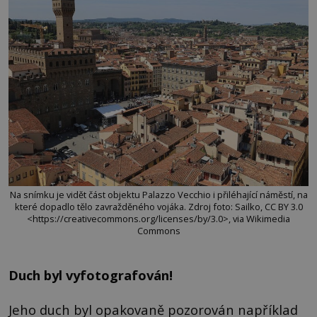
Na snímku je vidět část objektu Palazzo Vecchio i přiléhající náměstí, na
které dopadlo tělo zavražděného vojáka. Zdroj foto: Sailko, CC BY 3.0
<https://creativecommons.org/licenses/by/3.0>, via Wikimedia
Commons
Duch byl vyfotografován!
Jeho duch byl opakovaně pozorován například