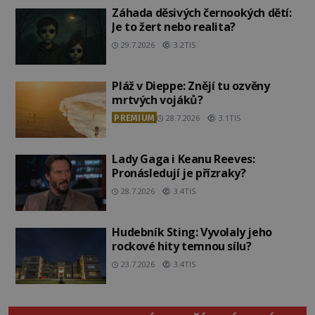
Záhada děsivých černookých dětí:
Je to žert nebo realita?
29.7.2026
3.2TIS
Pláž v Dieppe: Znějí tu ozvěny
mrtvých vojáků?
PREMIUM
28.7.2026
3.1TIS
Lady Gaga i Keanu Reeves:
Pronásledují je přízraky?
28.7.2026
3.4TIS
Hudebník Sting: Vyvolaly jeho
rockové hity temnou sílu?
23.7.2026
3.4TIS