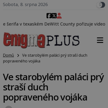
Sobota, 8. srpna 2026
itt County pořizuje video, na kterém před jeho voze
Domů
Ve starobylém paláci prý straší duch
popraveného vojáka
Ve starobylém paláci prý
straší duch
popraveného vojáka