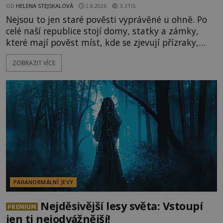
OD
HELENA STEJSKALOVÁ
2.8.2026
3.3TIS
Nejsou to jen staré pověsti vyprávěné u ohně. Po
celé naší republice stojí domy, statky a zámky,
které mají pověst míst, kde se zjevují přízraky,
ozývají nevysvětlitelné zvuky nebo se dějí podivné
ZOBRAZIT VÍCE
jevy. Zatímco historici většinou hledají racionální
vysvětlení, záhadologové upozorňují, že některé
lokality vykazují nápadně podobná svědectví po
celé generace. A právě tato opakující se svědectví
ud
PARANORMÁLNÍ JEVY
Nejděsivější lesy světa: Vstoupí
PREMIUM
jen ti nejodvážnější!