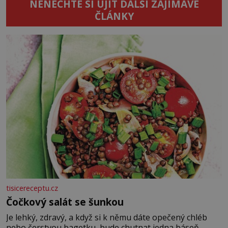
NENECHTE SI UJÍT DALŠÍ ZAJÍMAVÉ
ČLÁNKY
tisicereceptu.cz
Čočkový salát se šunkou
Je lehký, zdravý, a když si k němu dáte opečený chléb
nebo čerstvou bagetku, bude chutnat jedna báseň.