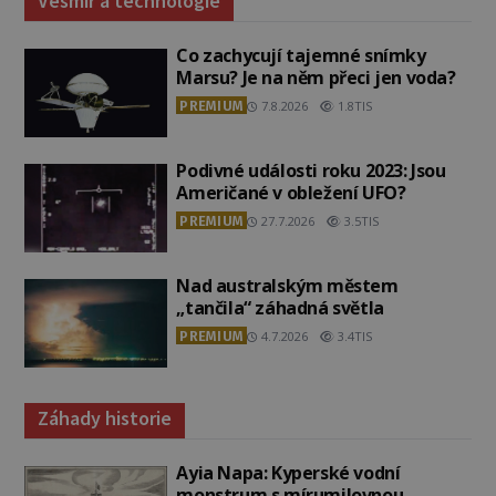
Vesmír a technologie
Co zachycují tajemné snímky
Marsu? Je na něm přeci jen voda?
PREMIUM
7.8.2026
1.8TIS
Podivné události roku 2023: Jsou
Američané v obležení UFO?
PREMIUM
27.7.2026
3.5TIS
Nad australským městem
„tančila“ záhadná světla
PREMIUM
4.7.2026
3.4TIS
Záhady historie
Ayia Napa: Kyperské vodní
monstrum s mírumilovnou