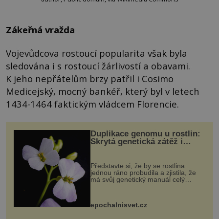
Zákeřná vražda
Vojevůdcova rostoucí popularita však byla
sledována i s rostoucí žárlivostí a obavami.
K jeho nepřátelům brzy patřil i Cosimo
Medicejský, mocný bankéř, který byl v letech
1434-1464 faktickým vládcem Florencie.
Duplikace genomu u rostlin:
Skrytá genetická zátěž i
evoluční výhoda
Představte si, že by se rostlina
jednou ráno probudila a zjistila, že
má svůj genetický manuál celý
dvakrát. Přesně to se občas v
přírodě stane – a podle nového
výzkumu to může být pro druhy
epochalnisvet.cz
vstupenka...