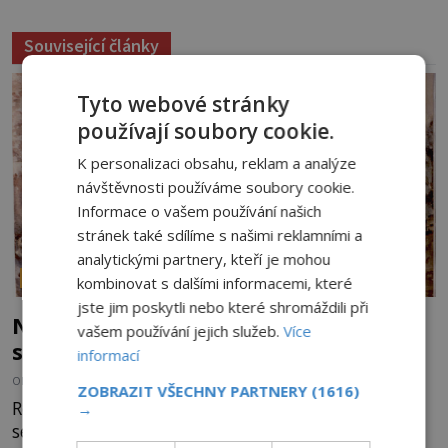
Související články
Tyto webové stránky
používají soubory cookie.
K personalizaci obsahu, reklam a analýze
návštěvnosti používáme soubory cookie.
Informace o vašem používání našich
stránek také sdílíme s našimi reklamními a
analytickými partnery, kteří je mohou
PARANORMÁLNÍ JEVY
kombinovat s dalšími informacemi, které
jste jim poskytli nebo které shromáždili při
Nešťastný duch oběšené milenky děsí
vašem používání jejich služeb.
Více
studentky
informací
OD
ADRIANA VOJTÍŠKOVÁ
8.8.2026
3.3TIS
ZOBRAZIT VŠECHNY PARTNERY
(1616)
Robert Jaffrey Christie prožívá složité období. Píše
→
se rok 1900 a právě skonal jeho otec, známý