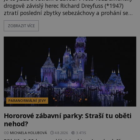
drogově závislý herec Richard Dreyfuss (*1947)
ztratí poslední zbytky sebezáchovy a prohání se
po silnicích ve svém mercedesu jako utržený ze
ZOBRAZIT VÍCE
řetězu. Vše vyvrcholí katastrofou, když to Dreyfuss
napálí v plné rychlosti do stromu! Policie ve vraku
následně nalezne schovaný kokain. Tímto
momentem se slavnému
PARANORMÁLNÍ JEVY
Hororové zábavní parky: Straší tu oběti
nehod?
OD
MICHAELA HOLUBOVÁ
4.8.2026
3.4TIS