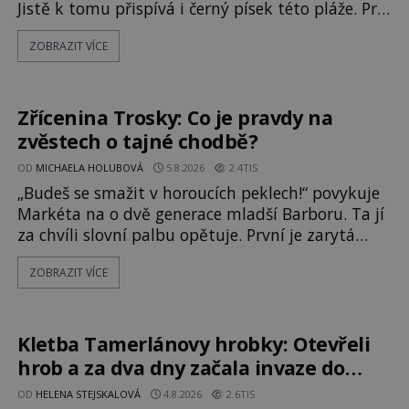
Jistě k tomu přispívá i černý písek této pláže. Proč
má pláž takové netypické zbarvení? Nakolik jsou
ZOBRAZIT VÍCE
pravdivé historky, že zde došlo k
nevysvětlitelným zmizením turistů? Ti, kteří se
nebojí, nás mohou následovat. Vstupujeme na
pláž Dumas ve městě Surat. Gu
Zřícenina Trosky: Co je pravdy na
zvěstech o tajné chodbě?
OD
MICHAELA HOLUBOVÁ
5.8.2026
2.4TIS
„Budeš se smažit v horoucích peklech!“ povykuje
Markéta na o dvě generace mladší Barboru. Ta jí
za chvíli slovní palbu opětuje. První je zarytá
katolička, druhá přesvědčená kališnice. A každá z
ZOBRAZIT VÍCE
nich se usídlí na jedné z věží slavného hradu
Trosky. Šlechtic Ota IV. z Bergova (1399–1452)
patří mezi vůdce protihusitského boje. Za
manželku má skutečně jistou
Kletba Tamerlánovy hrobky: Otevřeli
hrob a za dva dny začala invaze do
SSSR. Náhoda, nebo varování?
OD
HELENA STEJSKALOVÁ
4.8.2026
2.6TIS