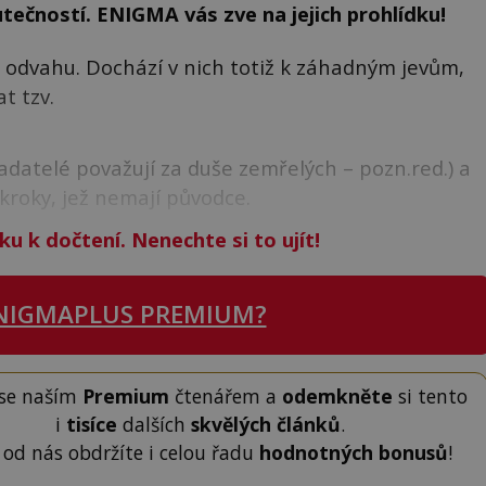
tečností. ENIGMA vás zve na jejich prohlídku!
e odvahu. Dochází v nich totiž k záhadným jevům,
t tzv.
badatelé považují za duše zemřelých – pozn.red.) a
 kroky, jež nemají původce.
ku k dočtení. Nenechte si to ujít!
NIGMAPLUS PREMIUM?
 se naším
Premium
čtenářem a
odemkněte
si tento
i
tisíce
dalších
skvělých článků
.
 od nás obdržíte i celou řadu
hodnotných bonusů
!