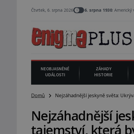
Čtvrtek, 6. srpna 2026
6. srpna 1930
: Americký vrchní soudce Jo
NEOBJASNĚNÉ
ZÁHADY
UDÁLOSTI
HISTORIE
Domů
Nejzáhadnější jeskyně světa: Ukrývaj
Nejzáhadnější jes
tajemství, která b