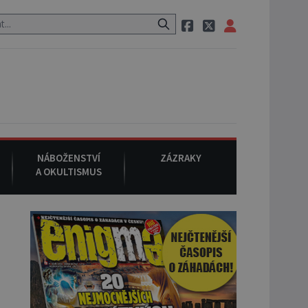
ak si na ulici zavolá taxi, nasedne do něj a už ho nikdy nikdo nespatř
NÁBOŽENSTVÍ
ZÁZRAKY
A OKULTISMUS