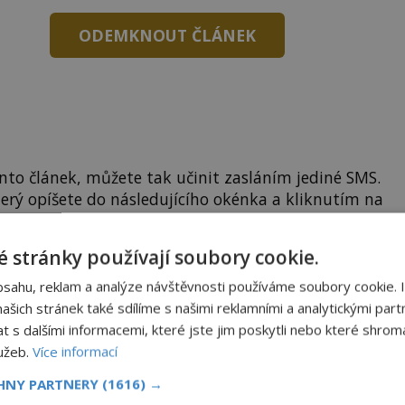
ODEMKNOUT ČLÁNEK
to článek, můžete tak učinit zasláním jediné SMS.
terý opíšete do následujícího okénka a kliknutím na
tko jej odemknete.
 stránky používají soubory cookie.
CLANEK" odešlete na číslo
903 33 20
.
bsahu, reklam a analýze návštěvnosti používáme soubory cookie. 
šich stránek také sdílíme s našimi reklamními a analytickými partn
s dalšími informacemi, které jste jim poskytli nebo které shromá
EMKNOUT KÓDEM
lužeb.
Více informací
CHNY PARTNERY
(1616) →
DPH. Službu technicky zajišťuje Airtoy a.s. Infolinka: 602 777 555,