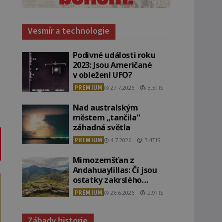
Vesmír a technologie
Podivné události roku
2023: Jsou Američané
v obležení UFO?
PREMIUM
27.7.2026
3.5TIS
Nad australským
městem „tančila“
záhadná světla
PREMIUM
4.7.2026
3.4TIS
Mimozemšťan z
Andahuaylillas: Čí jsou
ostatky zakrslého
stvoření s ohromnou
PREMIUM
26.6.2026
2.9TIS
lebkou?
Záhady historie