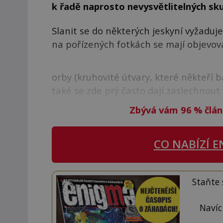
k řadě naprosto nevysvětlitelných sku
Slanit se do některých jeskyní vyžaduj
na pořízených fotkách se mají objevova
orby (kruhovité útvary, které někteří 
také se zde prý často dají zaslechnout
Zbývá vám 96
%
člán
CO NABÍZÍ
E
Staňte
Navíc