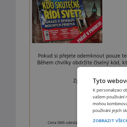
Pokud si přejete odemknout pouze ten
Během chvilky obdržíte číselný kód, k
tlačí
Tyto webové
Zprávu ve tvaru "CTU 
K personalizaci o
vašem používání na
mohou kombinovat 
OD
používání jejich s
ZOBRAZIT VŠE
Cena SMS odeslané na číslo 9033320 je 20 Kč vč. 