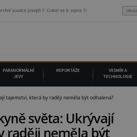
seph F. Crater se 6. srpna 1930 navečeří ve své oblíbené restauraci, p
PARANORMÁLNÍ
REPORTÁŽE
VESMÍR A
JEVY
TECHNOLOGIE
í tajemství, která by raději neměla být odhalena?
kyně světa: Ukrývají
y raději neměla být