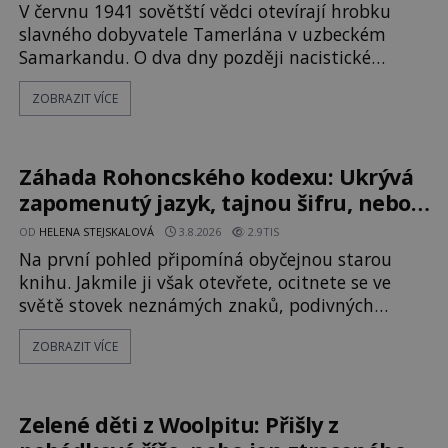
V červnu 1941 sovětští vědci otevírají hrobku
slavného dobyvatele Tamerlána v uzbeckém
Samarkandu. O dva dny později nacistické
Německo zahajuje operaci Barbarossa a napadá
ZOBRAZIT VÍCE
Sovětský svaz. Shoda dat je natolik zarážející, že
se rodí jedna z nejslavnějších „kleteb“ 20. století.
Je na legendě něco pravdy, nebo jde jen o
fascinující souhru okolností? Když antropolog
Záhada Rohoncského kodexu: Ukrývá
Michail Gerasimov (1907-1970) a
zapomenutý jazyk, tajnou šifru, nebo
mistrovský podvrh?
OD
HELENA STEJSKALOVÁ
3.8.2026
2.9TIS
Na první pohled připomíná obyčejnou starou
knihu. Jakmile ji však otevřete, ocitnete se ve
světě stovek neznámých znaků, podivných
ilustrací a textu, který už téměř dvě století
ZOBRAZIT VÍCE
vzdoruje všem pokusům o rozluštění. Rohoncský
kodex patří mezi největší záhady evropských
dějin a dodnes nikdo s jistotou neví, kdo jej
napsal, kdy vznikl ani co vlastně vypráví.
Zelené děti z Woolpitu: Přišly z
Rohoncský kodex se poprvé objevuje v roce