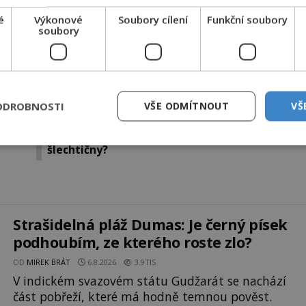
ww.platmobilem.cz
é
Výkonové
Soubory cílení
Funkční soubory
soubory
Sdílet na X
Další článek
ODROBNOSTI
VŠE ODMÍTNOUT
VŠ
 se
Temná tragédie ukrajinského hradu Ostroh:
Skutečně zde bloudí duch nešťastné
šlechtičny?
Strašidelná pláž Dumas: Je černý písek
podhoubím, ze kterého roste zlo?
OD
MIREK BRÁT
6.8.2026
3.9TIS
V indickém svazovém státu Gudžarát se nachází
část pobřeží, které má hodně temnou pověst.