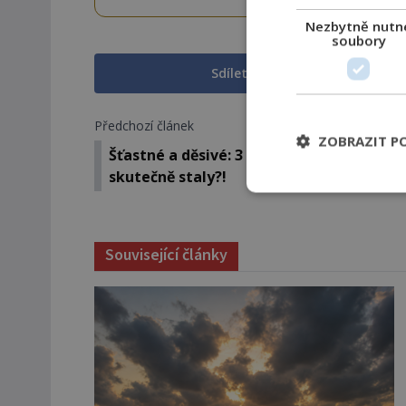
w
Nezbytně nutn
soubory
Sdílet na Facebooku
Předchozí článek
ZOBRAZIT P
Šťastné a děsivé: 3 vánoční horory, které
skutečně staly?!
Související články