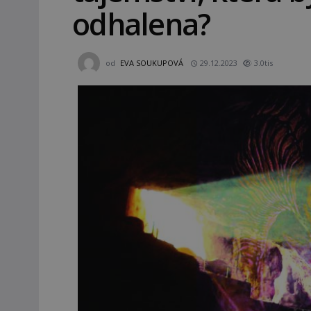
odhalena?
od
EVA SOUKUPOVÁ
29.12.2023
3.0tis