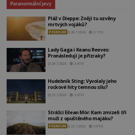
Paranormální jevy
Pláž v Dieppe: Znějí tu ozvěny
mrtvých vojáků?
PREMIUM
28.7.2026
3.1TIS
Lady Gaga i Keanu Reeves:
Pronásledují je přízraky?
28.7.2026
3.4TIS
Hudebník Sting: Vyvolaly jeho
rockové hity temnou sílu?
23.7.2026
3.4TIS
Strážci Eilean Mòr: Kam zmizeli tři
muži z opuštěného majáku?
PREMIUM
22.7.2026
3.0TIS