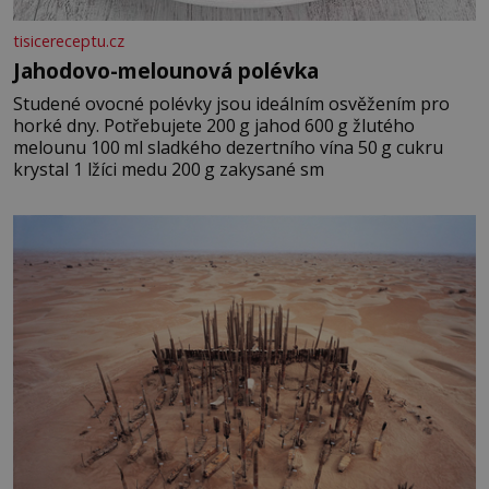
tisicereceptu.cz
Jahodovo-melounová polévka
Studené ovocné polévky jsou ideálním osvěžením pro
horké dny. Potřebujete 200 g jahod 600 g žlutého
melounu 100 ml sladkého dezertního vína 50 g cukru
krystal 1 lžíci medu 200 g zakysané sm