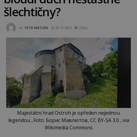
šlechtičny?
od
PETR MATURA
29.12.2023
2.8tis
Majestátní hrad Ostroh je opředen nejednou
legendou…Foto: Борис Мавлютов, CC BY-SA 3.0 , via
Wikimedia Commons