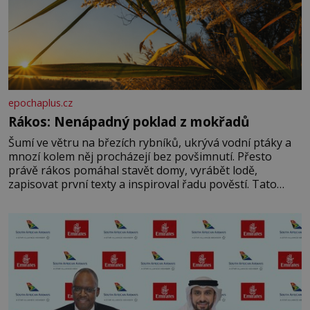
epochaplus.cz
Rákos: Nenápadný poklad z mokřadů
Šumí ve větru na březích rybníků, ukrývá vodní ptáky a
mnozí kolem něj procházejí bez povšimnutí. Přesto
právě rákos pomáhal stavět domy, vyrábět lodě,
zapisovat první texty a inspiroval řadu pověstí. Tato
skromná, ale užitečná rostlina provází člověka už tisíce
let. Většina lidí vnímá rákos jen jako obyčejnou kulisu
letního koupání. Stačí se však podívat