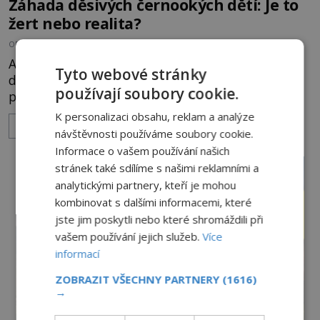
Záhada děsivých černookých dětí: Je to
žert nebo realita?
OD
ANDREA ŠULCOVÁ
29.7.2026
3.2TIS
Americký novinář Brian Bethel postává kolem
Tyto webové stránky
desáté večer u svého auta na opuštěném
používají soubory cookie.
parkovišti a kouří cigaretu. Když odhodí vajgl a
chystá se nastoupit do auta, přijdou k němu dva
K personalizaci obsahu, reklam a analýze
ZOBRAZIT VÍCE
mladí chlapci, kterým může být okolo 14 let.
návštěvnosti používáme soubory cookie.
„Pane, byl byste tak laskav a svezl nás domů? Je to
Informace o vašem používání našich
pouhých několik minut od tohoto parkoviště,“
stránek také sdílíme s našimi reklamními a
zeptá se suverénně jeden z nich. P
analytickými partnery, kteří je mohou
kombinovat s dalšími informacemi, které
jste jim poskytli nebo které shromáždili při
vašem používání jejich služeb.
Více
informací
ZOBRAZIT VŠECHNY PARTNERY
(1616)
→