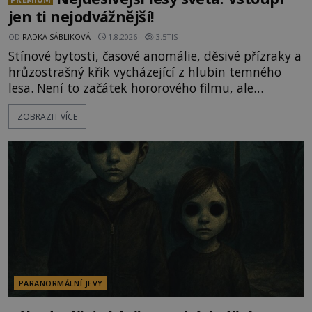
jen ti nejodvážnější!
OD
RADKA SÁBLIKOVÁ
1.8.2026
3.5TIS
Stínové bytosti, časové anomálie, děsivé přízraky a
hrůzostrašný křik vycházející z hlubin temného
lesa. Není to začátek hororového filmu, ale
události, které popisují návštěvníci lesů, které jsou
ZOBRAZIT VÍCE
označovány jako nejděsivější na světě. Lidé bydlící
v jejich blízkosti se jim i za bílého dne obloukem
vyhýbají! Už jste o těchto lesích slyšeli? A odvážili
byste se je navštívit? [gallery ids="17
PARANORMÁLNÍ JEVY