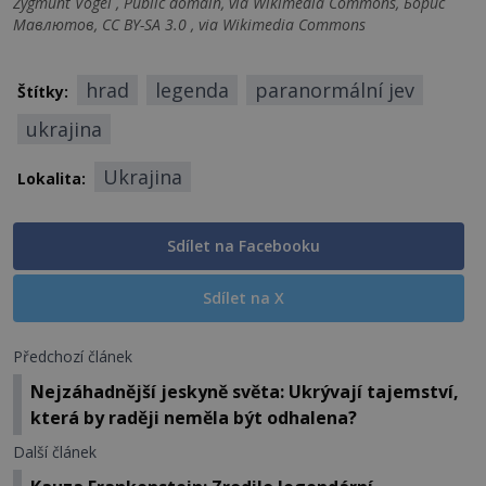
Zygmunt Vogel , Public domain, via Wikimedia Commons, Борис
Мавлютов, CC BY-SA 3.0 , via Wikimedia Commons
hrad
legenda
paranormální jev
Štítky:
ukrajina
Ukrajina
Lokalita:
Sdílet na Facebooku
Sdílet na X
Předchozí článek
Nejzáhadnější jeskyně světa: Ukrývají tajemství,
která by raději neměla být odhalena?
Další článek