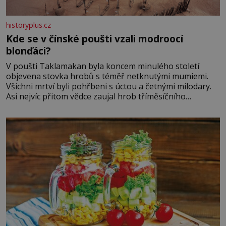
historyplus.cz
Kde se v čínské poušti vzali modroocí
blonďáci?
V poušti Taklamakan byla koncem minulého století
objevena stovka hrobů s téměř netknutými mumiemi.
Všichni mrtví byli pohřbeni s úctou a četnými milodary.
Asi nejvíc přitom vědce zaujal hrob tříměsíčního
chlapečka s modrou filcovou čapkou, z níž se draly
blonďaté vlásky. Fakt, že jsou těla dávných lidí nesmírně
dobře zachovalá, přičítají odborníci zdejším klimatickým
podmínkám. Sucho, prosolené písky a extrémně