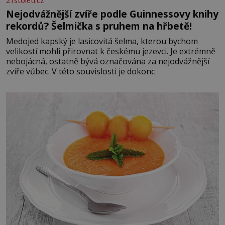
21stoleti.cz
Nejodvážnější zvíře podle Guinnessovy knihy
rekordů? Šelmička s pruhem na hřbetě!
Medojed kapský je lasicovitá šelma, kterou bychom
velikostí mohli přirovnat k českému jezevci. Je extrémně
nebojácná, ostatně bývá označována za nejodvážnější
zvíře vůbec. V této souvislosti je dokonc