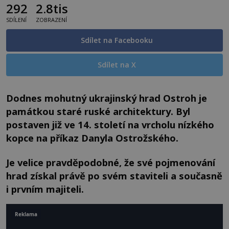
292
2.8tis
SDÍLENÍ
ZOBRAZENÍ
Sdílet na Facebooku
Sdílet na X
Dodnes mohutný ukrajinský hrad Ostroh je
památkou staré ruské architektury. Byl
postaven již ve 14. století na vrcholu nízkého
kopce na příkaz Danyla Ostrožského.
Je velice pravděpodobné, že své pojmenování
hrad získal právě po svém staviteli a současně
i prvním majiteli.
Reklama