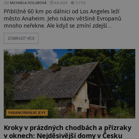
OD
MICHAELA HOLUBOVÁ
4.8.2026
3.1TIS
Přibližně 60 km po dálnici od Los Angeles leží
město Anaheim. Jeho název většině Evropanů
mnoho neřekne. Ale když se zmíní zdejší
Disneyland, je hned jasno. Zábavní park vyroste na
ZOBRAZIT VÍCE
poklidném místě bývalého sadu pomerančovníků.
Klid tu teď rozhodně nepanuje, park navštíví
kolem 17 000 000 zábavychtivých lidí ročně. A ač je
velká snaha to utajit, někteří z
PARANORMÁLNÍ JEVY
Kroky v prázdných chodbách a přízraky
v oknech: Nejděsivější domy v Česku