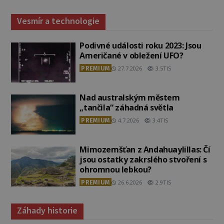
Vesmír a technologie
Podivné události roku 2023: Jsou
Američané v obležení UFO?
PREMIUM
27.7.2026
3.5TIS
Nad australským městem
„tančila“ záhadná světla
PREMIUM
4.7.2026
3.4TIS
Mimozemšťan z Andahuaylillas: Čí
jsou ostatky zakrslého stvoření s
ohromnou lebkou?
PREMIUM
26.6.2026
2.9TIS
Záhady historie