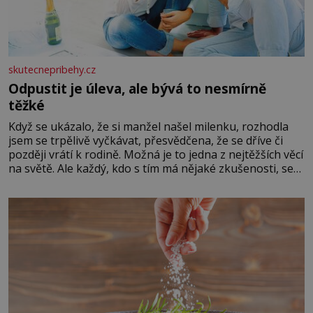
skutecnepribehy.cz
Odpustit je úleva, ale bývá to nesmírně
těžké
Když se ukázalo, že si manžel našel milenku, rozhodla
jsem se trpělivě vyčkávat, přesvědčena, že se dříve či
později vrátí k rodině. Možná je to jedna z nejtěžších věcí
na světě. Ale každý, kdo s tím má nějaké zkušenosti, se
zapřísahá, že pokud odpustíte, znatelně se vám uleví.
Když se ke mně doneslo, že si manžel pořídil milenku,