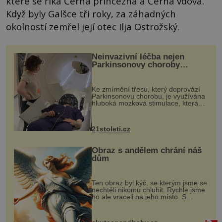
které se říká Černá princezna a Černá vdova.
Když byly Galšce tři roky, za záhadných
okolností zemřel její otec Ilja Ostrožský.
Neinvazivní léčba nejen
Parkinsonovy choroby
pomocí ultrazvukové
„helmy“
Ke zmírnění třesu, který doprovází
Parkinsonovu chorobu, je využívána
hluboká mozková stimulace, která
však vyžaduje vysoce invazivní
zákrok. Ultrazvuk zase není vhodný
k dostatečně přesnému zacílení ...
21stoleti.cz
Obraz s andělem chrání náš
dům
Ten obraz byl kýč, se kterým jsme se
nechtěli nikomu chlubit. Rychle jsme
ho ale vraceli na jeho místo. S
manželem Vaškem jsme si pořídili
chaloupku, takový domek na severu
Čech, kde jsme si naplánova...