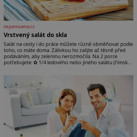
nejsemsama.cz
Vrstvený salát do skla
Salát na cesty i do práce můžete různě obměňovat podle
toho, co máte doma. Zálivkou ho zalijte až těsně před
podáváním, aby zeleninu nerozmočila. Na 2 porce
potřebujete: ✿ 1/4 ledového nebo jiného salátu (římský
salát, polníček…) ✿ 1 malá konzerva kukuřice ✿ ½
okurky ✿ 2 rajčata Zálivka: ✿ 4 lžíce olivového oleje ✿ 1
lžíci citronové šťávy ✿ ½ stroužku