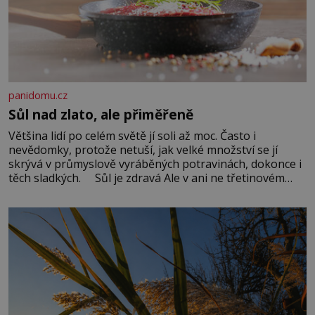
panidomu.cz
Sůl nad zlato, ale přiměřeně
Většina lidí po celém světě jí soli až moc. Často i
nevědomky, protože netuší, jak velké množství se jí
skrývá v průmyslově vyráběných potravinách, dokonce i
těch sladkých. Sůl je zdravá Ale v ani ne třetinovém
množství, než je pro většinu populace běžné. Její
základní složky– sodík a chlór – jsou zásadní pro
správné hospodaření