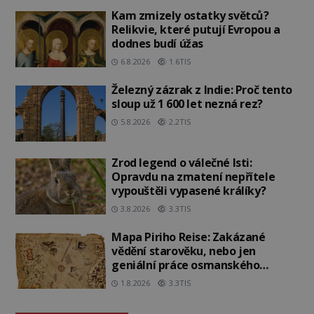
Kam zmizely ostatky světců?
Relikvie, které putují Evropou a
dodnes budí úžas
6.8.2026
1.6TIS
Železný zázrak z Indie: Proč tento
sloup už 1 600 let nezná rez?
5.8.2026
2.2TIS
Zrod legend o válečné lsti:
Opravdu na zmatení nepřítele
vypouštěli vypasené králíky?
3.8.2026
3.3TIS
Mapa Piriho Reise: Zakázané
vědění starověku, nebo jen
geniální práce osmanského
admirála?
1.8.2026
3.3TIS