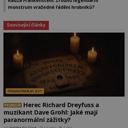
Kauza Frankenstein: Zrodilo legendární
monstrum vražedné řádění hrobníků?
Související články
PARANORMÁLNÍ JEVY
Herec Richard Dreyfuss a
PREMIUM
muzikant Dave Grohl: Jaké mají
paranormální zážitky?
OD
ANDREA ŠULCOVÁ
5.8.2026
2.4TIS