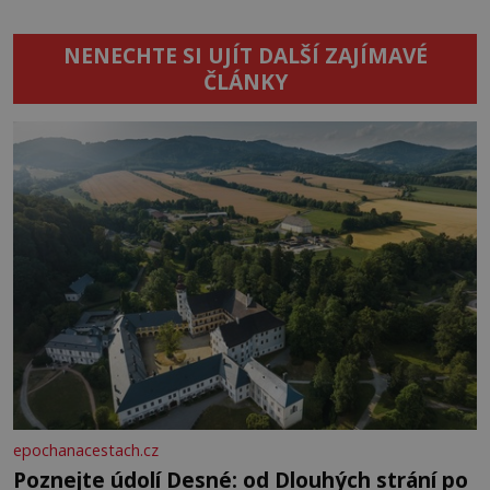
NENECHTE SI UJÍT DALŠÍ ZAJÍMAVÉ
ČLÁNKY
epochanacestach.cz
Poznejte údolí Desné: od Dlouhých strání po