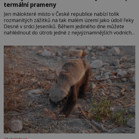
termální prameny
Jen málokteré místo v České republice nabízí tolik
rozmanitých zážitků na tak malém území jako údolí řeky
Desné v srdci Jeseníků. Během jediného dne můžete
nahlédnout do útrob jedné z nejvýznamnějších vodních
elektráren v Evropě, vydat se na horské hřebeny, projet
se na koloběžce a den zakončit poznáváním památek ve
Velkých Losinách nebo v termálním