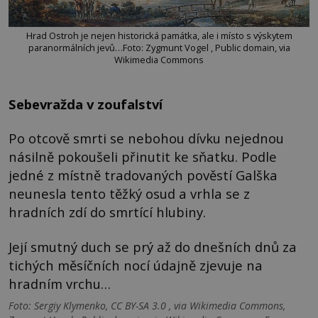
Hrad Ostroh je nejen historická památka, ale i místo s výskytem
paranormálních jevů…Foto: Zygmunt Vogel , Public domain, via
Wikimedia Commons
Sebevražda v zoufalství
Po otcově smrti se nebohou dívku nejednou
násilně pokoušeli přinutit ke sňatku. Podle
jedné z místně tradovaných pověstí Galška
neunesla tento těžký osud a vrhla se z
hradních zdí do smrtící hlubiny.
Její smutný duch se prý až do dnešních dnů za
tichých měsíčních nocí údajně zjevuje na
hradním vrchu…
Foto: Sergiy Klymenko, CC BY-SA 3.0 , via Wikimedia Commons,