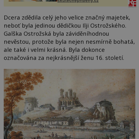
skutecnepribehy.cz
Dcera zdědila celý jeho velice značný majetek,
neboť byla jedinou dědičkou Ilji Ostrožského.
Galška Ostrožská byla záviděníhodnou
nevěstou, protože byla nejen nesmírně bohatá,
ale také i velmi krásná. Byla dokonce
označována za nejkrásnější ženu 16. století.