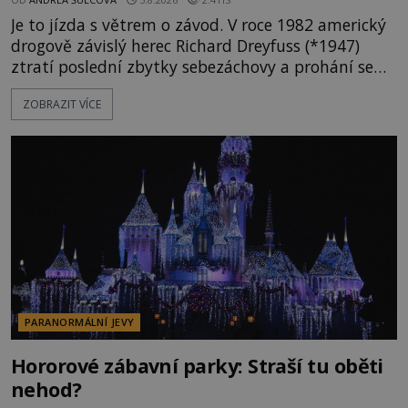
Je to jízda s větrem o závod. V roce 1982 americký
drogově závislý herec Richard Dreyfuss (*1947)
ztratí poslední zbytky sebezáchovy a prohání se
po silnicích ve svém mercedesu jako utržený ze
ZOBRAZIT VÍCE
řetězu. Vše vyvrcholí katastrofou, když to Dreyfuss
napálí v plné rychlosti do stromu! Policie ve vraku
následně nalezne schovaný kokain. Tímto
momentem se slavnému
PARANORMÁLNÍ JEVY
Hororové zábavní parky: Straší tu oběti
nehod?