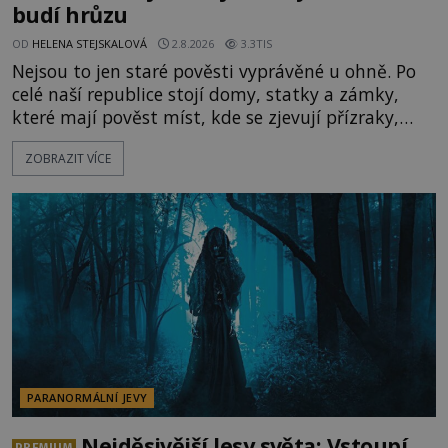
budí hrůzu
OD
HELENA STEJSKALOVÁ
2.8.2026
3.3TIS
Nejsou to jen staré pověsti vyprávěné u ohně. Po
celé naší republice stojí domy, statky a zámky,
které mají pověst míst, kde se zjevují přízraky,
ozývají nevysvětlitelné zvuky nebo se dějí podivné
ZOBRAZIT VÍCE
jevy. Zatímco historici většinou hledají racionální
vysvětlení, záhadologové upozorňují, že některé
lokality vykazují nápadně podobná svědectví po
celé generace. A právě tato opakující se svědectví
ud
PARANORMÁLNÍ JEVY
Nejděsivější lesy světa: Vstoupí
PREMIUM