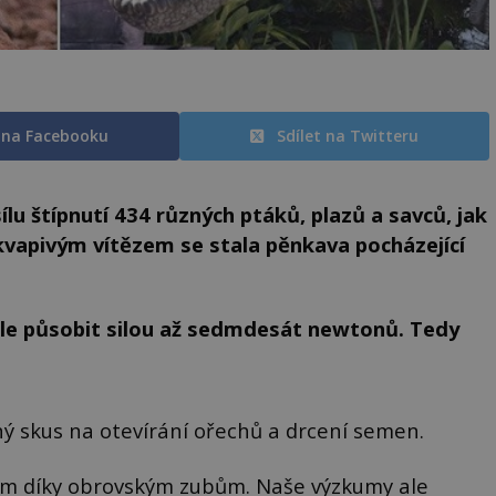
t na Facebooku
Sdílet na Twitteru
ílu štípnutí 434 různých ptáků, plazů a savců, jak
řekvapivým vítězem se stala pěnkava pocházející
ale působit silou až sedmdesát newtonů. Tedy
ilný skus na otevírání ořechů a drcení semen.
rem díky obrovským zubům. Naše výzkumy ale