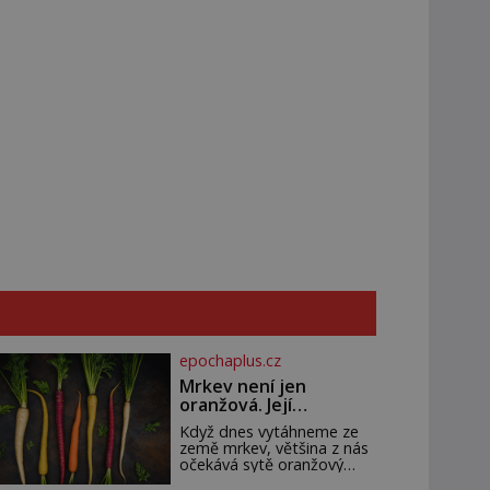
epochaplus.cz
Mrkev není jen
oranžová. Její
neuvěřitelný příběh
Když dnes vytáhneme ze
začíná fialovou barvou
země mrkev, většina z nás
očekává sytě oranžový
kořen. Jenže po většinu své