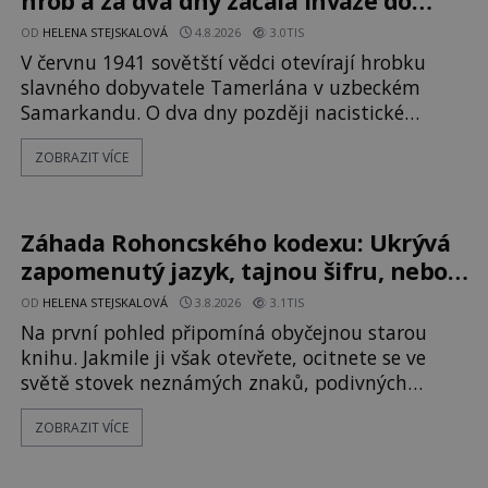
hrob a za dva dny začala invaze do
SSSR. Náhoda, nebo varování?
OD
HELENA STEJSKALOVÁ
4.8.2026
3.0TIS
V červnu 1941 sovětští vědci otevírají hrobku
slavného dobyvatele Tamerlána v uzbeckém
Samarkandu. O dva dny později nacistické
Německo zahajuje operaci Barbarossa a napadá
ZOBRAZIT VÍCE
Sovětský svaz. Shoda dat je natolik zarážející, že
se rodí jedna z nejslavnějších „kleteb“ 20. století.
Je na legendě něco pravdy, nebo jde jen o
fascinující souhru okolností? Když antropolog
Záhada Rohoncského kodexu: Ukrývá
Michail Gerasimov (1907-1970) a
zapomenutý jazyk, tajnou šifru, nebo
mistrovský podvrh?
OD
HELENA STEJSKALOVÁ
3.8.2026
3.1TIS
Na první pohled připomíná obyčejnou starou
knihu. Jakmile ji však otevřete, ocitnete se ve
světě stovek neznámých znaků, podivných
ilustrací a textu, který už téměř dvě století
ZOBRAZIT VÍCE
vzdoruje všem pokusům o rozluštění. Rohoncský
kodex patří mezi největší záhady evropských
dějin a dodnes nikdo s jistotou neví, kdo jej