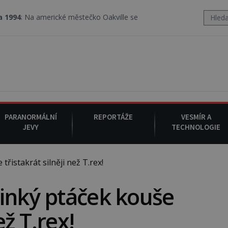
merické městečko Oakville se z nebe snáší podivná rosolovitá lát
PARANORMÁLNÍ
REPORTÁŽE
VESMÍR A
JEVY
TECHNOLOGIE
řistakrát silněji než T.rex!
inký ptáček kouše
ež T.rex!