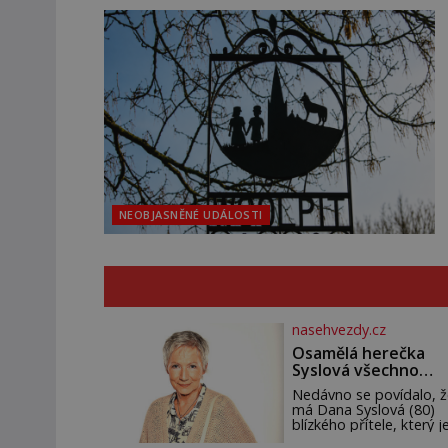
NEOBJASNĚNÉ UDÁLOSTI
nasehvezdy.cz
Osamělá herečka
Syslová všechno
vzdala?
Nedávno se povídalo, ž
má Dana Syslová (80)
blízkého přítele, který je
oporou. Ale je to ještě