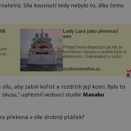
znatelný. Síla kousnutí tedy nebylo to, díky čemu
NÍ
Lady Lara jako plovoucí
sen
Přepychová dispozice jachty je
ckém
kombinací luxusu s praktickým a
zcela
efektivním. Dokonalost v každém
detailu představuje značka Fendi
ově
Casa, kterou byly vybaveny její
ohou
rezidenceonline.cz
paluby. Monacký přístav nabízí
každoročn...
lu, aby zabili kořist a rozdrtili její kosti. Bylo to
mu skusu,“ upřesnil vedoucí studie
Manabu
ra překoná v síle drobný ptáček?