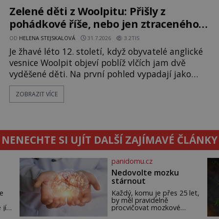
napsal, kdy vznikl ani co vlastně vypráví.
Zelené děti z Woolpitu: Přišly z
Rohoncský kodex se poprvé objevuje v roce
pohádkové říše, nebo jen ztraceného
světa?
OD
HELENA STEJSKALOVÁ
31.7.2026
3.2TIS
Je žhavé léto 12. století, když obyvatelé anglické
vesnice Woolpit objeví poblíž vlčích jam dvě
vyděšené děti. Na první pohled vypadají jako
každé jiné, až na jednu děsivou výjimku. Jejich
ZOBRAZIT VÍCE
kůže má nazelenalý odstín, mluví
nesrozumitelnou řečí a odmítají jakékoli jídlo
kromě syrových bobů. Příběh se rychle stává
jednou z největších záhad středověké Anglie a ani
NENECHTE SI UJÍT DALŠÍ ZAJÍMAVÉ ČLÁNKY
po téměř devíti stech letech není
panidomu.cz
Nedovolte mozku
stárnout
e
Každý, komu je přes 25 let,
by měl pravidelně
 jí
procvičovat mozkové
závity. V tomto období se