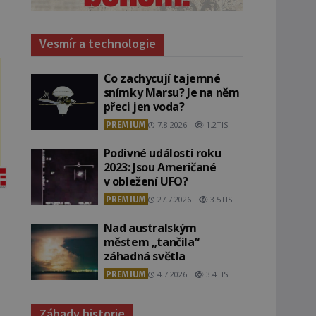
Vesmír a technologie
Co zachycují tajemné
snímky Marsu? Je na něm
přeci jen voda?
PREMIUM
7.8.2026
1.2TIS
Podivné události roku
2023: Jsou Američané
v obležení UFO?
PREMIUM
27.7.2026
3.5TIS
Nad australským
městem „tančila“
záhadná světla
PREMIUM
4.7.2026
3.4TIS
Záhady historie