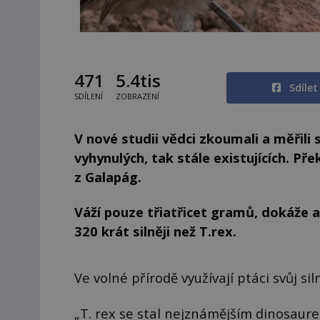
471
5.4tis
Sdíle
SDÍLENÍ
ZOBRAZENÍ
V nové studii vědci zkoumali a měřili s
vyhynulých, tak stále existujících. P
z Galapág.
Váží pouze třiatřicet gramů, dokáže 
320 krát silněji než T.rex.
Ve volné přírodě využívají ptáci svůj s
„T. rex se stal nejznámějším dinosau