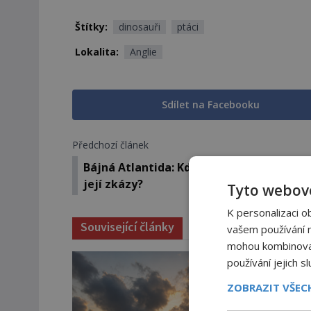
Štítky:
dinosauři
ptáci
Lokalita:
Anglie
Sdílet na Facebooku
Předchozí článek
Bájná Atlantida: Kde ležela a co bylo pří
její zkázy?
Tyto webové
K personalizaci o
Související články
vašem používání na
mohou kombinovat 
používání jejich s
ZOBRAZIT VŠE