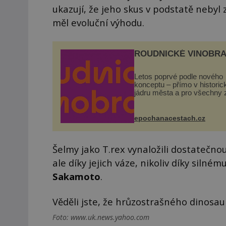
ukazují, že jeho skus v podstatě nebyl 
měl evoluční výhodu.
ROUDNICKÉ VINOBRA
Letos poprvé podle nového
konceptu – přímo v histori
jádru města a pro všechny 
zdarma. Hlavní program se
odehraje na Karlově a Hus
náměstí. Návštěvníci se m
epochanacestach.cz
těšit na víno, burčák, pes...
Šelmy jako T.rex vynaložili dostatečnou sí
ale díky jejich váze, nikoliv díky silné
Sakamoto
.
Věděli jste, že hrůzostrašného dinosau
Foto: www.uk.news.yahoo.com