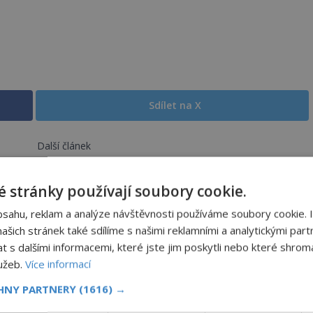
Sdílet na X
Další článek
činou
Jaké jsou záhady katedrály v Chartres?
 stránky používají soubory cookie.
bsahu, reklam a analýze návštěvnosti používáme soubory cookie. 
šich stránek také sdílíme s našimi reklamními a analytickými partn
s dalšími informacemi, které jste jim poskytli nebo které shromá
Strašidelná pláž Dumas: Je černý písek
lužeb.
Více informací
podhoubím, ze kterého roste zlo?
CHNY PARTNERY
(1616) →
OD
MIREK BRÁT
6.8.2026
5.0TIS