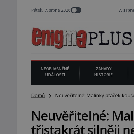
Pátek, 7. srpna 2026
7. srpna 1994
: Na a
NEOBJASNĚNÉ
ZÁHADY
UDÁLOSTI
HISTORIE
Domů
Neuvěřitelné: Malinký ptáček kouše t
Neuvěřitelné: Mal
třistakrát silněji n