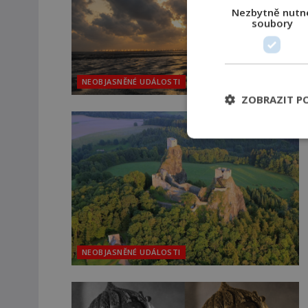
Nezbytně nutn
soubory
NEOBJASNĚNÉ UDÁLOSTI
ZOBRAZIT P
NEOBJASNĚNÉ UDÁLOSTI