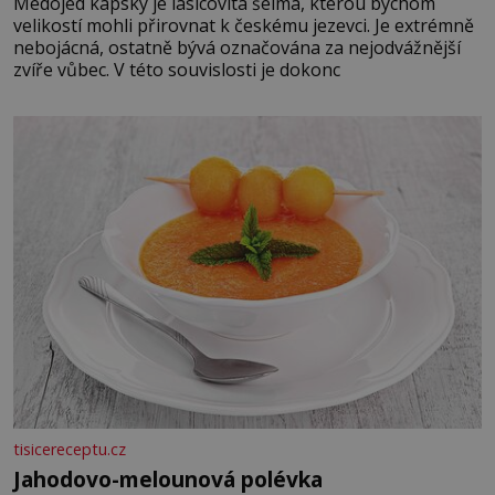
Medojed kapský je lasicovitá šelma, kterou bychom
velikostí mohli přirovnat k českému jezevci. Je extrémně
nebojácná, ostatně bývá označována za nejodvážnější
zvíře vůbec. V této souvislosti je dokonc
tisicereceptu.cz
Jahodovo-melounová polévka