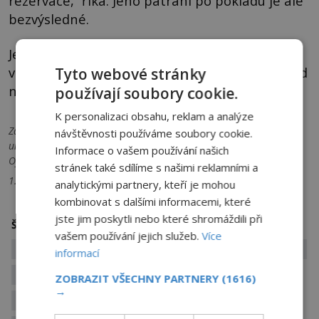
rezervace,“ říká. Jeho pátrání po pokladu je ale
bezvýsledné.
Je tam vůbec ještě? Nebo se snad Trabuco
v tichosti domluvil s americkou vládou, která od
Tyto webové stránky
něj získala zlato za zlomek zamýšlené ceny?
používají soubory cookie.
K personalizaci obsahu, reklam a analýze
Zdroje informací:
W. C. Jameson - New Mexico Treasure Tales,
návštěvnosti používáme soubory cookie.
unsolved.com - LEON TRABUCO’S GOLD, grunge.com - The Mystery
Informace o vašem používání našich
Of Leon Trabuco's Lost Gold
stránek také sdílíme s našimi reklamními a
1. Pixabay 2. Unsolved243, Unsolved Mysteries Wiki 3. Pixabay
analytickými partnery, kteří je mohou
kombinovat s dalšími informacemi, které
jste jim poskytli nebo které shromáždili při
hledání pokladu
indiáni
Štítky:
vašem používání jejich služeb.
Více
indiánské pohřebiště
kletba
lovci pokladů
informací
poklad
poklady
ukryté poklady
ZOBRAZIT VŠECHNY PARTNERY
(1616)
→
zlatý poklad
ztracené poklady