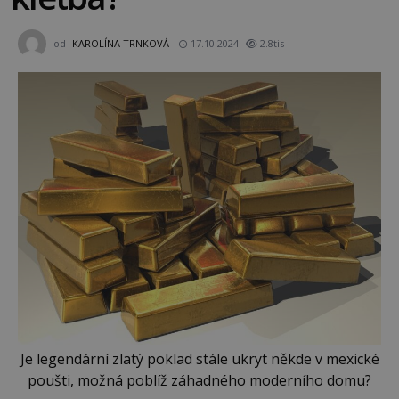
od
KAROLÍNA TRNKOVÁ
17.10.2024
2.8tis
Je legendární zlatý poklad stále ukryt někde v mexické
poušti, možná poblíž záhadného moderního domu?