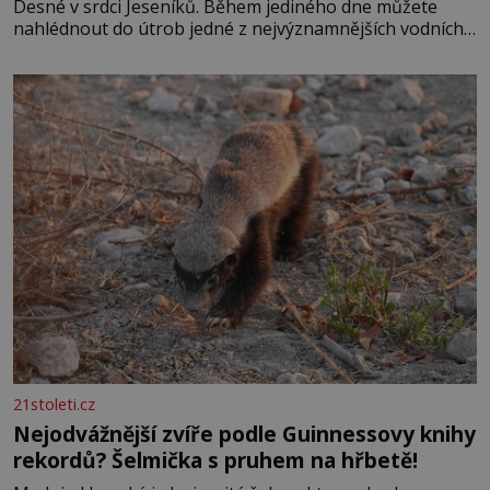
Desné v srdci Jeseníků. Během jediného dne můžete
nahlédnout do útrob jedné z nejvýznamnějších vodních
elektráren v Evropě, vydat se na horské hřebeny, projet
se na koloběžce a den zakončit poznáváním památek ve
Velkých Losinách nebo v termálním
21stoleti.cz
Nejodvážnější zvíře podle Guinnessovy knihy
rekordů? Šelmička s pruhem na hřbetě!