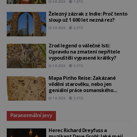
6.8.2026
1.6TIS
Železný zázrak z Indie: Proč tento
sloup už 1 600 let nezná rez?
5.8.2026
2.2TIS
Zrod legend o válečné lsti:
Opravdu na zmatení nepřítele
vypouštěli vypasené králíky?
3.8.2026
3.3TIS
Mapa Piriho Reise: Zakázané
vědění starověku, nebo jen
geniální práce osmanského
admirála?
1.8.2026
3.3TIS
Paranormální jevy
Herec Richard Dreyfuss a
muzikant Dave Grohl: Jaké mají