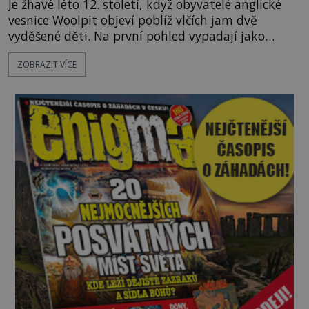
Je žhavé léto 12. století, když obyvatelé anglické
vesnice Woolpit objeví poblíž vlčích jam dvě
vyděšené děti. Na první pohled vypadají jako
každé jiné, až na jednu děsivou výjimku. Jejich
ZOBRAZIT VÍCE
kůže má nazelenalý odstín, mluví
nesrozumitelnou řečí a odmítají jakékoli jídlo
kromě syrových bobů. Příběh se rychle stává
jednou z největších záhad středověké Anglie a ani
po téměř devíti stech letech není