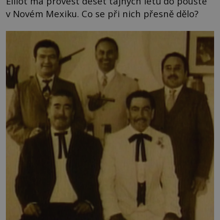
Elliot má provést deset tajných letů do pouště
v Novém Mexiku. Co se při nich přesně dělo?