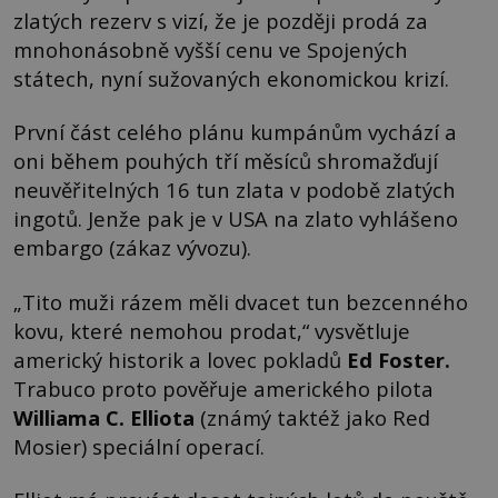
zlatých rezerv s vizí, že je později prodá za
mnohonásobně vyšší cenu ve Spojených
státech, nyní sužovaných ekonomickou krizí.
První část celého plánu kumpánům vychází a
oni během pouhých tří měsíců shromažďují
neuvěřitelných 16 tun zlata v podobě zlatých
ingotů. Jenže pak je v USA na zlato vyhlášeno
embargo (zákaz vývozu).
„Tito muži rázem měli dvacet tun bezcenného
kovu, které nemohou prodat,“ vysvětluje
americký historik a lovec pokladů
Ed Foster
.
Trabuco proto pověřuje amerického pilota
Williama C. Elliota
(známý taktéž jako Red
Mosier) speciální operací.