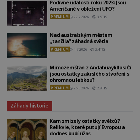
Podivné události roku 2023: Jsou
Američané v obležení UFO?
PREMIUM
27.7.2026
3.5TIS
Nad australským městem
„tančila“ záhadná světla
PREMIUM
4.7.2026
3.4TIS
Mimozemšťan z Andahuaylillas: Čí
jsou ostatky zakrslého stvoření s
ohromnou lebkou?
PREMIUM
26.6.2026
2.9TIS
Záhady historie
Kam zmizely ostatky světců?
Relikvie, které putují Evropou a
dodnes budí úžas