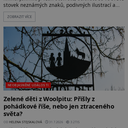
stovek neznámých znaků, podivných ilustrací a
textu, který už téměř dvě století vzdoruje všem
ZOBRAZIT VÍCE
pokusům o rozluštění. Rohoncský kodex patří mezi
největší záhady evropských dějin a dodnes nikdo s
jistotou neví, kdo jej napsal, kdy vznikl ani co
vlastně vypráví. Rohoncský kodex se poprvé
objevuje v roce
NEOBJASNĚNÉ UDÁLOSTI
Zelené děti z Woolpitu: Přišly z
pohádkové říše, nebo jen ztraceného
světa?
OD
HELENA STEJSKALOVÁ
31.7.2026
3.2TIS