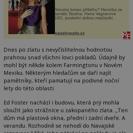
Smutný konec příběhu? Herečka ze
seriálu Studna, Hana Vagnerová
(42), poslední dobou nepůsobí
nejšťastněji. Ačkoli časy její anorexie
jsou už dávno pryč a opět se pyšnila
ženskými křivkami, najednou s...
nasehvezdy.cz
Dnes po zlatu s nevyčíslitelnou hodnotou
prahnou snad všichni lovci pokladů. Údajně by
mohl být někde kolem Farmingtonu v Novém
Mexiku. Některým hledačům se daří najít
pamětníky, kteří pamatují na podivné noční
lety do této oblasti.
Ed Foster nachází i budovu, která prý mohla
sloužit jako strážnice u zakopaného zlata. „Ten
dům má plastová okna, přední i zadní dveře. A
verandu. Rozhodně se nehodí do Navajské