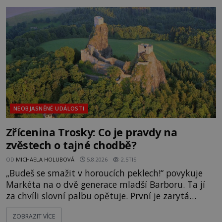
zmizením turistů? Ti, kteří se nebojí, nás mohou
následovat. Vstupujeme na pláž Dumas ve městě
Surat. Gu
NEOBJASNĚNÉ UDÁLOSTI
Zřícenina Trosky: Co je pravdy na
zvěstech o tajné chodbě?
OD
MICHAELA HOLUBOVÁ
5.8.2026
2.5TIS
„Budeš se smažit v horoucích peklech!“ povykuje
Markéta na o dvě generace mladší Barboru. Ta jí
za chvíli slovní palbu opětuje. První je zarytá
katolička, druhá přesvědčená kališnice. A každá z
ZOBRAZIT VÍCE
nich se usídlí na jedné z věží slavného hradu