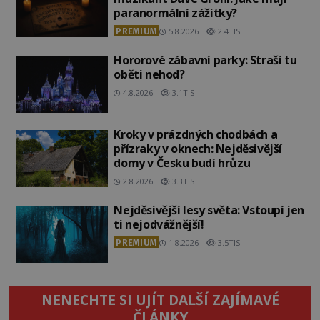
paranormální zážitky?
PREMIUM
5.8.2026
2.4TIS
Hororové zábavní parky: Straší tu
oběti nehod?
4.8.2026
3.1TIS
Kroky v prázdných chodbách a
přízraky v oknech: Nejděsivější
domy v Česku budí hrůzu
2.8.2026
3.3TIS
Nejděsivější lesy světa: Vstoupí jen
ti nejodvážnější!
PREMIUM
1.8.2026
3.5TIS
NENECHTE SI UJÍT DALŠÍ ZAJÍMAVÉ
ČLÁNKY