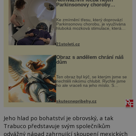
Parkinsonovy choroby
pomocí ultrazvukové
„helmy“
Ke zmírnění třesu, který doprovází
Parkinsonovu chorobu, je využívána
hluboká mozková stimulace, která
však vyžaduje vysoce invazivní
zákrok. Ultrazvuk zase není vhodný
k dostatečně přesnému zacílení ...
21stoleti.cz
Obraz s andělem chrání náš
dům
Ten obraz byl kýč, se kterým jsme se
nechtěli nikomu chlubit. Rychle jsme
ho ale vraceli na jeho místo. S
manželem Vaškem jsme si pořídili
chaloupku, takový domek na severu
Čech, kde jsme si naplánova...
skutecnepribehy.cz
Jeho hlad po bohatství je obrovský, a tak
Trabuco představuje svým společníkům
odvážný nápad zahrnující skoupení mexických