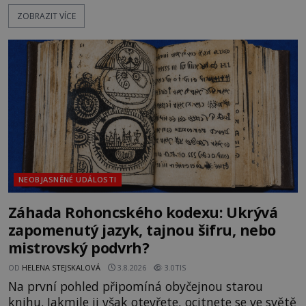
Německo zahajuje operaci Barbarossa a napadá
ZOBRAZIT VÍCE
Sovětský svaz. Shoda dat je natolik zarážející, že se
rodí jedna z nejslavnějších „kleteb“ 20. století. Je
na legendě něco pravdy, nebo jde jen o fascinující
souhru okolností? Když antropolog Michail
Gerasimov (1907-1970) a
NEOBJASNĚNÉ UDÁLOSTI
Záhada Rohoncského kodexu: Ukrývá
zapomenutý jazyk, tajnou šifru, nebo
mistrovský podvrh?
OD
HELENA STEJSKALOVÁ
3.8.2026
3.0TIS
Na první pohled připomíná obyčejnou starou
knihu. Jakmile ji však otevřete, ocitnete se ve světě