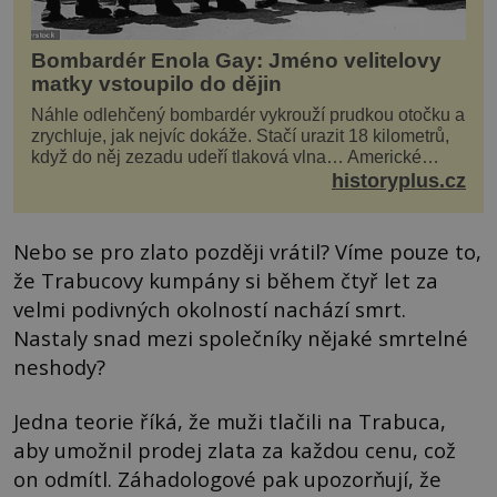
Bombardér Enola Gay: Jméno velitelovy
matky vstoupilo do dějin
Náhle odlehčený bombardér vykrouží prudkou otočku a
zrychluje, jak nejvíc dokáže. Stačí urazit 18 kilometrů,
když do něj zezadu udeří tlaková vlna… Americké
rozhodnutí svrhnout ničivou jadernou bombu ...
historyplus.cz
Nebo se pro zlato později vrátil? Víme pouze to,
že Trabucovy kumpány si během čtyř let za
velmi podivných okolností nachází smrt.
Nastaly snad mezi společníky nějaké smrtelné
neshody?
Jedna teorie říká, že muži tlačili na Trabuca,
aby umožnil prodej zlata za každou cenu, což
on odmítl. Záhadologové pak upozorňují, že