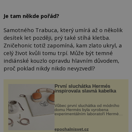
Je tam někde pořád?
Samotného Trabuca, který umírá až o několik
desítek let později, prý také stíhá kletba.
Zničehonic totiž zapomíná, kam zlato ukryl, a
celý život kvůli tomu trpí. Může být temné
indiánské kouzlo opravdu hlavním důvodem,
proč poklad nikdy nikdo nevyzvedl?
První sluchátka Hermés
inspirovala slavná kabelka
Vůbec první sluchátka od módního
domu Hermès byla vyrobena
experimentálním laboratoří Hermès
Ateliers Horizons. Elegantní gadget
si vyžádal dva roky vývoje a chlubí
se ručně šitou hovězí kůží a
epochalnisvet.cz
kovový...