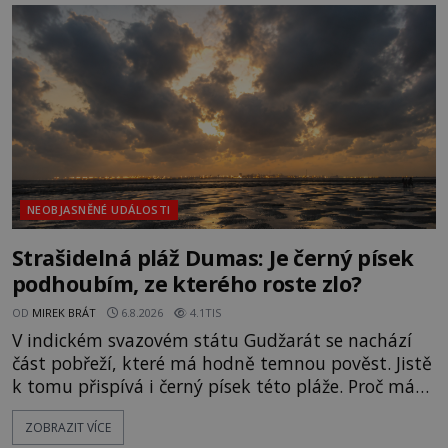
NEOBJASNĚNÉ UDÁLOSTI
Strašidelná pláž Dumas: Je černý písek
podhoubím, ze kterého roste zlo?
OD
MIREK BRÁT
6.8.2026
4.1TIS
V indickém svazovém státu Gudžarát se nachází
část pobřeží, které má hodně temnou pověst. Jistě
k tomu přispívá i černý písek této pláže. Proč má
pláž takové netypické zbarvení? Nakolik jsou
ZOBRAZIT VÍCE
pravdivé historky, že zde došlo k nevysvětlitelným