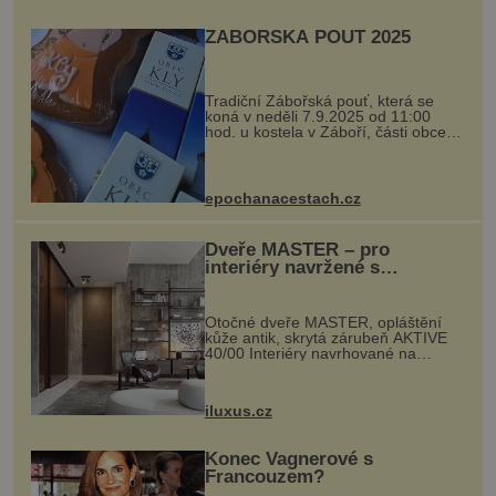
ZÁBOŘSKÁ POUŤ 2025
Tradiční Zábořská pouť, která se
koná v neděli 7.9.2025 od 11:00
hod. u kostela v Záboří, části obce
Kly u Mělníka. V programu naleznete
komentovanou prohlídku kostela,
dobovou hudbu, řemesla, atrakce...
epochanacestach.cz
Dveře MASTER – pro
interiéry navržené s
rozumem i vášní!
Otočné dveře MASTER, opláštění
kůže antik, skrytá zárubeň AKTIVE
40/00 Interiéry navrhované na
zakázku často vyžadují atypické
rozměry nejen nábytku, ale i
otvorových prvků. Technické zázemí
iluxus.cz
dnes umož...
Konec Vagnerové s
Francouzem?