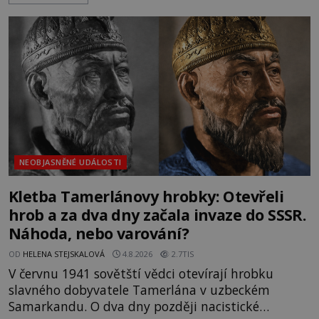
Trosky. Šlechtic Ota IV. z Bergova (1399–1452) patří
mezi vůdce protihusitského boje. Za manželku má
skutečně jistou
NEOBJASNĚNÉ UDÁLOSTI
Kletba Tamerlánovy hrobky: Otevřeli
hrob a za dva dny začala invaze do SSSR.
Náhoda, nebo varování?
OD
HELENA STEJSKALOVÁ
4.8.2026
2.7TIS
V červnu 1941 sovětští vědci otevírají hrobku
slavného dobyvatele Tamerlána v uzbeckém
Samarkandu. O dva dny později nacistické