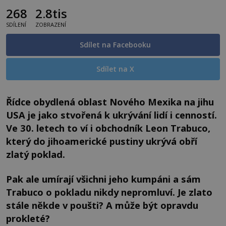
268
2.8tis
SDÍLENÍ
ZOBRAZENÍ
Sdílet na Facebooku
Sdílet na X
Řídce obydlená oblast Nového Mexika na jihu
USA je jako stvořená k ukrývání lidí i cenností.
Ve 30. letech to ví i obchodník Leon Trabuco,
který do jihoamerické pustiny ukrývá obří
zlatý poklad.
Pak ale umírají všichni jeho kumpáni a sám
Trabuco o pokladu nikdy nepromluví. Je zlato
stále někde v poušti? A může být opravdu
prokleté?