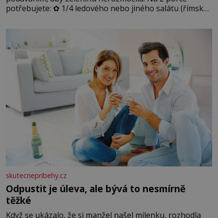
potřebujete: ✿ 1/4 ledového nebo jiného salátu (římský
salát, polníček…) ✿ 1 malá konzerva kukuřice ✿ ½
okurky ✿ 2 rajčata Zálivka: ✿ 4 lžíce olivového oleje ✿ 1
lžíci citronové šťávy ✿ ½ stroužku
skutecnepribehy.cz
Odpustit je úleva, ale bývá to nesmírně
těžké
Když se ukázalo, že si manžel našel milenku, rozhodla