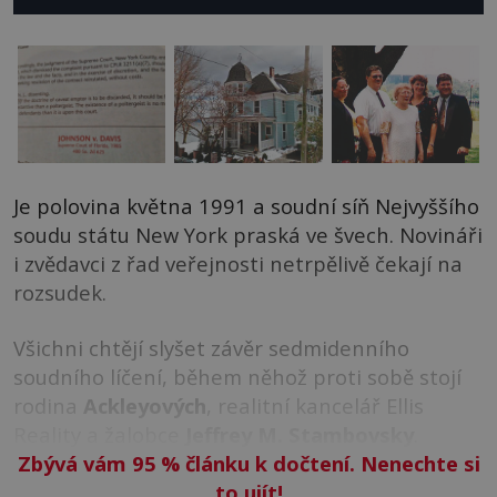
Je polovina května 1991 a soudní síň Nejvyššího
soudu státu New York praská ve švech. Novináři
i zvědavci z řad veřejnosti netrpělivě čekají na
rozsudek.
Všichni chtějí slyšet závěr sedmidenního
soudního líčení, během něhož proti sobě stojí
rodina
Ackleyových
, realitní kancelář Ellis
Reality a žalobce
Jeffrey M. Stambovsky
.
Zbývá vám 95
%
článku k dočtení. Nenechte si
to ujít!