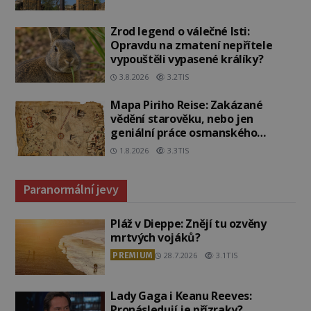
Zrod legend o válečné lsti:
Opravdu na zmatení nepřítele
vypouštěli vypasené králíky?
3.8.2026
3.2TIS
Mapa Piriho Reise: Zakázané
vědění starověku, nebo jen
geniální práce osmanského
admirála?
1.8.2026
3.3TIS
Paranormální jevy
Pláž v Dieppe: Znějí tu ozvěny
mrtvých vojáků?
PREMIUM
28.7.2026
3.1TIS
Lady Gaga i Keanu Reeves:
Pronásledují je přízraky?