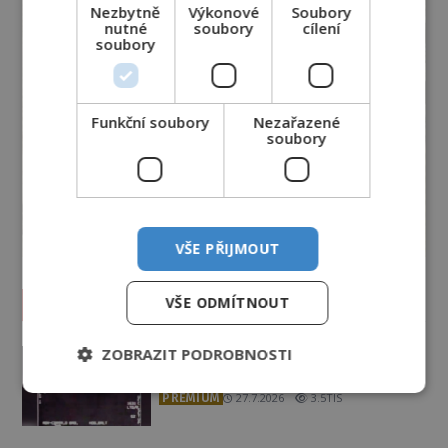
Nezbytně
Výkonové
Soubory
nutné
soubory
cílení
soubory
Funkční soubory
Nezařazené
soubory
VŠE PŘIJMOUT
Vesmír a technologie
VŠE ODMÍTNOUT
Podivné události roku 2023: Jsou
ZOBRAZIT PODROBNOSTI
Američané v obležení UFO?
PREMIUM
27.7.2026
3.5TIS