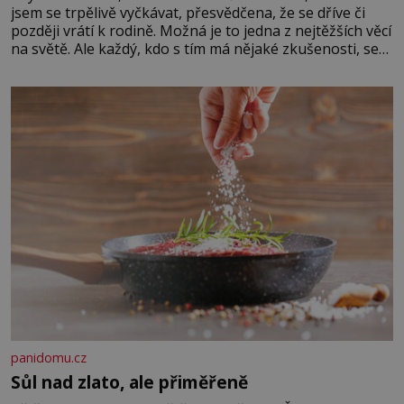
jsem se trpělivě vyčkávat, přesvědčena, že se dříve či
později vrátí k rodině. Možná je to jedna z nejtěžších věcí
na světě. Ale každý, kdo s tím má nějaké zkušenosti, se
zapřísahá, že pokud odpustíte, znatelně se vám uleví.
Když se ke mně doneslo, že si manžel pořídil milenku,
panidomu.cz
Sůl nad zlato, ale přiměřeně