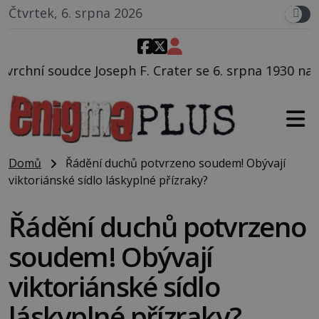
Čtvrtek, 6. srpna 2026
eph F. Crater se 6. srpna 1930 navečeří ve své oblíben
Domů
Řádění duchů potvrzeno soudem! Obývají
viktoriánské sídlo láskyplné přízraky?
Řádění duchů potvrzeno
soudem! Obývají
viktoriánské sídlo
láskyplné přízraky?