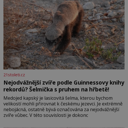
21stoleti.cz
Nejodvážnější zvíře podle Guinnessovy knihy
rekordů? Šelmička s pruhem na hřbetě!
Medojed kapský je lasicovitá šelma, kterou bychom
velikostí mohli přirovnat k českému jezevci. Je extrémně
nebojácná, ostatně bývá označována za nejodvážnější
zvíře vůbec. V této souvislosti je dokonc