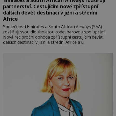
Emirates a South African Airways rozšiřují
partnerství. Cestujícím nově zpřístupní
dalších devět destinací v jižní a střední
Africe
Společnosti Emirates a South African Airways (SAA)
rozšiřují svou dlouholetou codesharovou spolupráci.
Nová reciproční dohoda zpřístupní cestujícím devět
dalších destinací v jižní a střední Africe a u