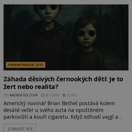
v jejich blízkosti se jim i za bílého dne obloukem
vyhýbají! Už jste o těchto lesích slyšeli? A odvážili
byste se je navštívit? [gallery ids="17
PARANORMÁLNÍ JEVY
Záhada děsivých černookých dětí: Je to
žert nebo realita?
OD
ANDREA ŠULCOVÁ
29.7.2026
3.2TIS
Americký novinář Brian Bethel postává kolem
desáté večer u svého auta na opuštěném
parkovišti a kouří cigaretu. Když odhodí vajgl a
chystá se nastoupit do auta, přijdou k němu dva
ZOBRAZIT VÍCE
mladí chlapci, kterým může být okolo 14 let.