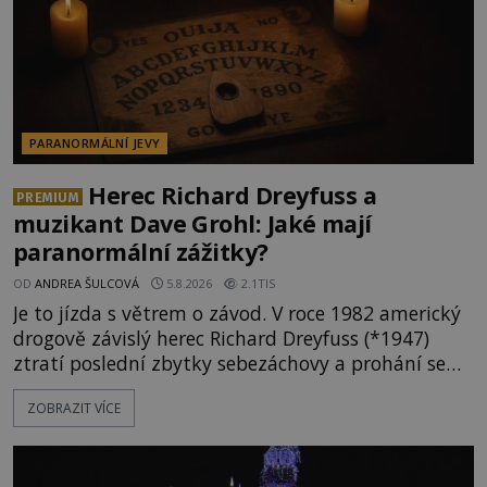
PARANORMÁLNÍ JEVY
Herec Richard Dreyfuss a
PREMIUM
muzikant Dave Grohl: Jaké mají
paranormální zážitky?
OD
ANDREA ŠULCOVÁ
5.8.2026
2.1TIS
Je to jízda s větrem o závod. V roce 1982 americký
drogově závislý herec Richard Dreyfuss (*1947)
ztratí poslední zbytky sebezáchovy a prohání se
po silnicích ve svém mercedesu jako utržený ze
ZOBRAZIT VÍCE
řetězu. Vše vyvrcholí katastrofou, když to Dreyfuss
napálí v plné rychlosti do stromu! Policie ve vraku
následně nalezne schovaný kokain. Tímto