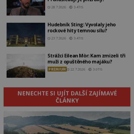
28.7.2026
3.4TIS
Hudebník Sting: Vyvolaly jeho
rockové hity temnou sílu?
23.7.2026
3.4TIS
Strážci Eilean Mòr: Kam zmizeli tři
muži z opuštěného majáku?
PREMIUM
22.7.2026
3.0TIS
NENECHTE SI UJÍT DALŠÍ ZAJÍMAVÉ
ČLÁNKY