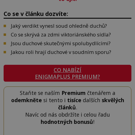
Co se v článku dozvíte:
Jaký verdikt vynesl soud ohledně duchů?
Co se skrývá za zdmi viktoriánského sídla?
Jsou duchové skutečnými spolubydlícími?
Jakou roli hrají duchové v soudním sporu?
CO NABÍZÍ
ENIGMAPLUS PREMIUM?
Staňte se naším
Premium
čtenářem a
odemkněte
si tento i
tisíce
dalších
skvělých
článků
.
Navíc od nás obdržíte i celou řadu
hodnotných bonusů
!