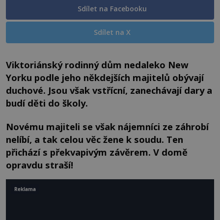
Sdílet na Facebooku
Sdílet na X
Viktoriánský rodinný dům nedaleko New
Yorku podle jeho někdejších majitelů obývají
duchové. Jsou však vstřícní, zanechávají dary a
budí děti do školy.
Novému majiteli se však nájemníci ze záhrobí
nelíbí, a tak celou věc žene k soudu. Ten
přichází s překvapivým závěrem. V domě
opravdu straší!
Reklama