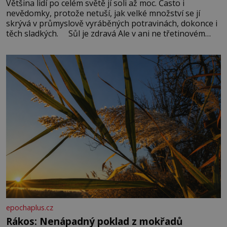
Většina lidí po celém světě jí soli až moc. Často i
nevědomky, protože netuší, jak velké množství se jí
skrývá v průmyslově vyráběných potravinách, dokonce i
těch sladkých. Sůl je zdravá Ale v ani ne třetinovém
množství, než je pro většinu populace běžné. Její
základní složky– sodík a chlór – jsou zásadní pro
správné hospodaření
epochaplus.cz
Rákos: Nenápadný poklad z mokřadů