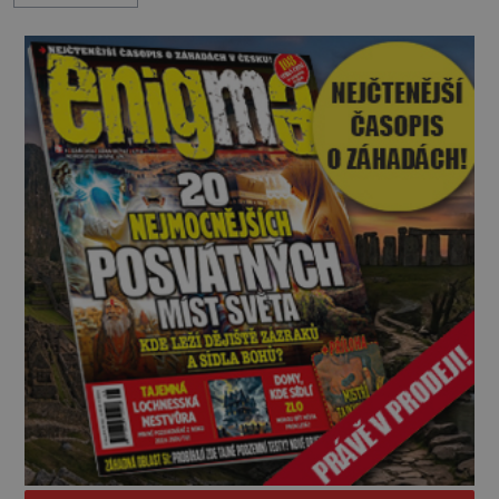
„Pane, byl byste tak laskav a svezl nás domů? Je to
pouhých několik minut od tohoto parkoviště,“
zeptá se suverénně jeden z nich. P