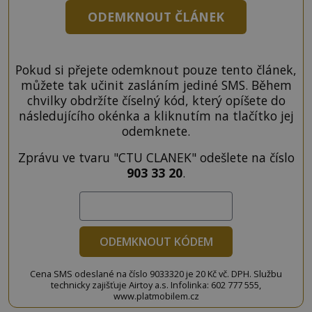
ODEMKNOUT ČLÁNEK
Pokud si přejete odemknout pouze tento článek,
můžete tak učinit zasláním jediné SMS. Během
chvilky obdržíte číselný kód, který opíšete do
následujícího okénka a kliknutím na tlačítko jej
odemknete.
Zprávu ve tvaru "CTU CLANEK" odešlete na číslo
903 33 20
.
ODEMKNOUT KÓDEM
Cena SMS odeslané na číslo 9033320 je 20 Kč vč. DPH. Službu
technicky zajišťuje Airtoy a.s. Infolinka: 602 777 555,
www.platmobilem.cz