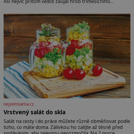
Asi nejvíc přitom vědce zaujal hrob tříměsíčního
chlapečka s modrou filcovou čapkou, z níž se draly
blonďaté vlásky. Fakt, že jsou těla dávných lidí nesmírně
dobře zachovalá, přičítají odborníci zdejším klimatickým
podmínkám. Sucho, prosolené písky a extrémně
nejsemsama.cz
Vrstvený salát do skla
Salát na cesty i do práce můžete různě obměňovat podle
toho, co máte doma. Zálivkou ho zalijte až těsně před
podáváním, aby zeleninu nerozmočila. Na 2 porce