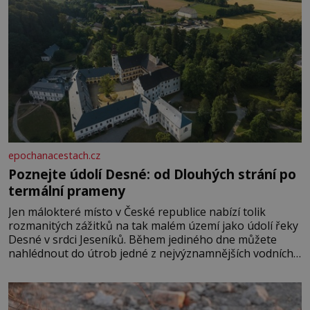
epochanacestach.cz
Poznejte údolí Desné: od Dlouhých strání po
termální prameny
Jen málokteré místo v České republice nabízí tolik
rozmanitých zážitků na tak malém území jako údolí řeky
Desné v srdci Jeseníků. Během jediného dne můžete
nahlédnout do útrob jedné z nejvýznamnějších vodních
elektráren v Evropě, vydat se na horské hřebeny, projet
se na koloběžce a den zakončit poznáváním památek ve
Velkých Losinách nebo v termálním