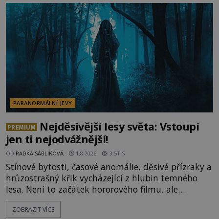
lokality vykazují nápadně podobná svědectví po
celé generace. A právě tato opakující se svědectví
ud
PARANORMÁLNÍ JEVY
Nejděsivější lesy světa: Vstoupí
PREMIUM
jen ti nejodvážnější!
OD
RADKA SÁBLIKOVÁ
1.8.2026
3.5TIS
Stínové bytosti, časové anomálie, děsivé přízraky a
hrůzostrašný křik vycházející z hlubin temného
lesa. Není to začátek hororového filmu, ale
události, které popisují návštěvníci lesů, které jsou
ZOBRAZIT VÍCE
označovány jako nejděsivější na světě. Lidé bydlící