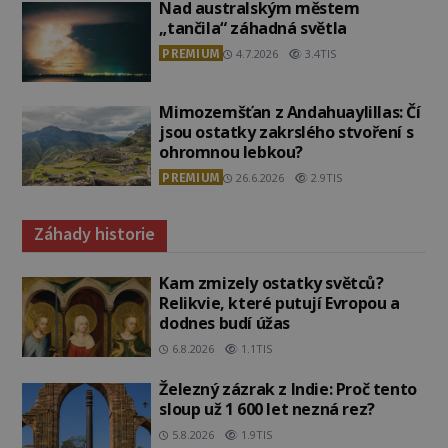
Nad australským městem
„tančila“ záhadná světla
PREMIUM
4.7.2026
3.4TIS
Mimozemšťan z Andahuaylillas: Čí
jsou ostatky zakrslého stvoření s
ohromnou lebkou?
PREMIUM
26.6.2026
2.9TIS
Záhady historie
Kam zmizely ostatky světců?
Relikvie, které putují Evropou a
dodnes budí úžas
6.8.2026
1.1TIS
Železný zázrak z Indie: Proč tento
sloup už 1 600 let nezná rez?
5.8.2026
1.9TIS