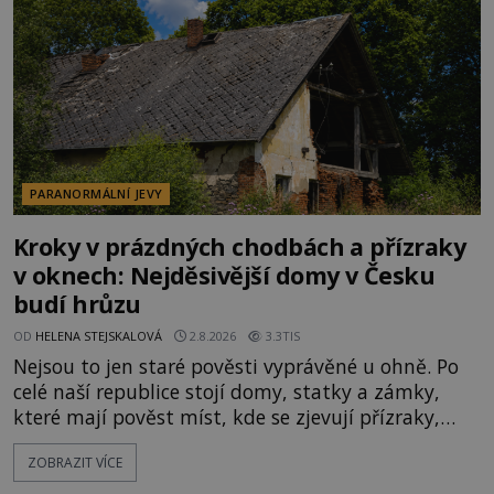
velká snaha to utajit, někteří z
PARANORMÁLNÍ JEVY
Kroky v prázdných chodbách a přízraky
v oknech: Nejděsivější domy v Česku
budí hrůzu
OD
HELENA STEJSKALOVÁ
2.8.2026
3.3TIS
Nejsou to jen staré pověsti vyprávěné u ohně. Po
celé naší republice stojí domy, statky a zámky,
které mají pověst míst, kde se zjevují přízraky,
ozývají nevysvětlitelné zvuky nebo se dějí podivné
ZOBRAZIT VÍCE
jevy. Zatímco historici většinou hledají racionální
vysvětlení, záhadologové upozorňují, že některé