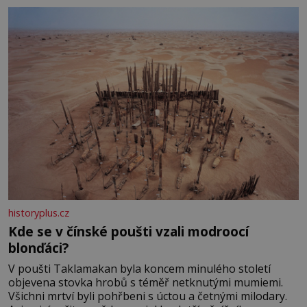
historyplus.cz
Kde se v čínské poušti vzali modroocí
blonďáci?
V poušti Taklamakan byla koncem minulého století
objevena stovka hrobů s téměř netknutými mumiemi.
Všichni mrtví byli pohřbeni s úctou a četnými milodary.