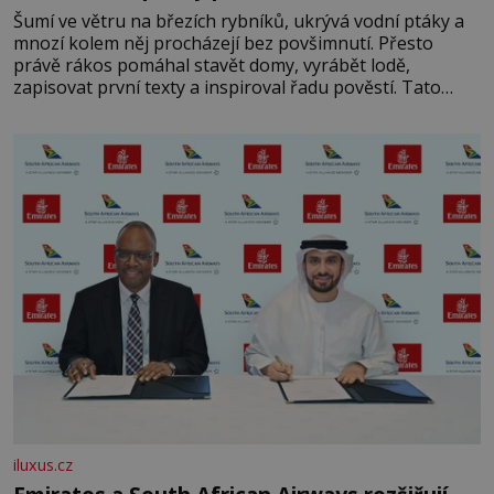
Šumí ve větru na březích rybníků, ukrývá vodní ptáky a
mnozí kolem něj procházejí bez povšimnutí. Přesto
právě rákos pomáhal stavět domy, vyrábět lodě,
zapisovat první texty a inspiroval řadu pověstí. Tato
skromná, ale užitečná rostlina provází člověka už tisíce
let. Většina lidí vnímá rákos jen jako obyčejnou kulisu
letního koupání. Stačí se však podívat
iluxus.cz