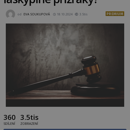
PREMIUM
od
EVA SOUKUPOVÁ
18.10.2024
3.5tis
360
3.5tis
SDÍLENÍ
ZOBRAZENÍ