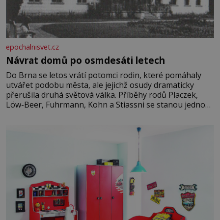
epochalnisvet.cz
Návrat domů po osmdesáti letech
Do Brna se letos vrátí potomci rodin, které pomáhaly
utvářet podobu města, ale jejichž osudy dramaticky
přerušila druhá světová válka. Příběhy rodů Placzek,
Löw-Beer, Fuhrmann, Kohn a Stiassni se stanou jednou
z hlavních dramaturgických linií festivalu židovské
kultury ŠTETL FEST 2026. Některé návraty nejsou
jednoduché. Místa, která si člověk pamatuje z rodinných
vyprávění, už dávno