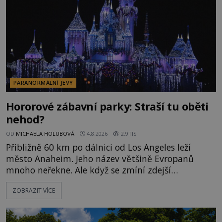
momentem se slavnému
PARANORMÁLNÍ JEVY
Hororové zábavní parky: Straší tu oběti
nehod?
OD
MICHAELA HOLUBOVÁ
4.8.2026
2.9TIS
Přibližně 60 km po dálnici od Los Angeles leží
město Anaheim. Jeho název většině Evropanů
mnoho neřekne. Ale když se zmíní zdejší
Disneyland, je hned jasno. Zábavní park vyroste na
ZOBRAZIT VÍCE
poklidném místě bývalého sadu pomerančovníků.
Klid tu teď rozhodně nepanuje, park navštíví
kolem 17 000 000 zábavychtivých lidí ročně. A ač je