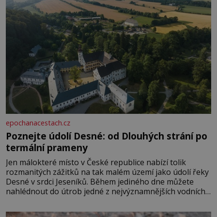
epochanacestach.cz
Poznejte údolí Desné: od Dlouhých strání po
termální prameny
Jen málokteré místo v České republice nabízí tolik
rozmanitých zážitků na tak malém území jako údolí řeky
Desné v srdci Jeseníků. Během jediného dne můžete
nahlédnout do útrob jedné z nejvýznamnějších vodních
elektráren v Evropě, vydat se na horské hřebeny, projet
se na koloběžce a den zakončit poznáváním památek ve