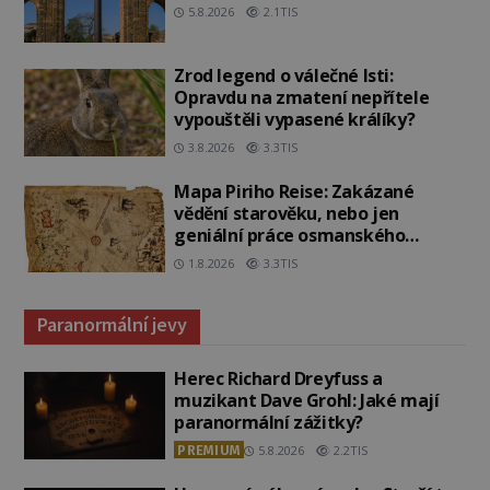
5.8.2026
2.1TIS
Zrod legend o válečné lsti:
Opravdu na zmatení nepřítele
vypouštěli vypasené králíky?
3.8.2026
3.3TIS
Mapa Piriho Reise: Zakázané
vědění starověku, nebo jen
geniální práce osmanského
admirála?
1.8.2026
3.3TIS
Paranormální jevy
Herec Richard Dreyfuss a
muzikant Dave Grohl: Jaké mají
paranormální zážitky?
PREMIUM
5.8.2026
2.2TIS