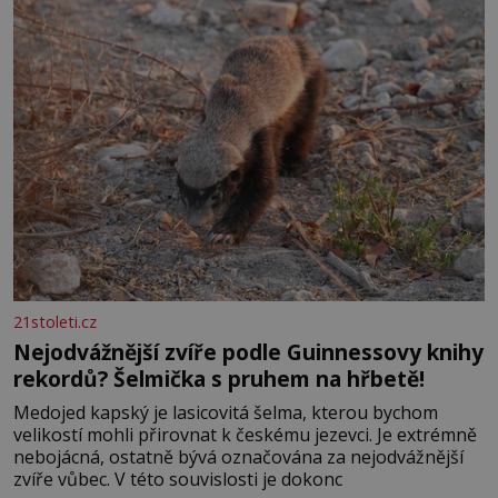
Velkých Losinách nebo v termálním
21stoleti.cz
Nejodvážnější zvíře podle Guinnessovy knihy
rekordů? Šelmička s pruhem na hřbetě!
Medojed kapský je lasicovitá šelma, kterou bychom
velikostí mohli přirovnat k českému jezevci. Je extrémně
nebojácná, ostatně bývá označována za nejodvážnější
zvíře vůbec. V této souvislosti je dokonc