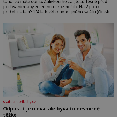
toho, co máte doma. Zálivkou ho zalijte až těsně před
podáváním, aby zeleninu nerozmočila. Na 2 porce
potřebujete: ✿ 1/4 ledového nebo jiného salátu (římský
salát, polníček…) ✿ 1 malá konzerva kukuřice ✿ ½
okurky ✿ 2 rajčata Zálivka: ✿ 4 lžíce olivového oleje ✿ 1
lžíci citronové šťávy ✿ ½ stroužku
skutecnepribehy.cz
Odpustit je úleva, ale bývá to nesmírně
těžké