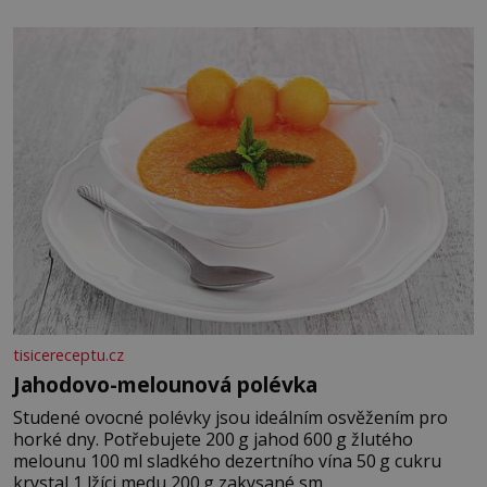
tisicereceptu.cz
Jahodovo-melounová polévka
Studené ovocné polévky jsou ideálním osvěžením pro
horké dny. Potřebujete 200 g jahod 600 g žlutého
melounu 100 ml sladkého dezertního vína 50 g cukru
krystal 1 lžíci medu 200 g zakysané sm