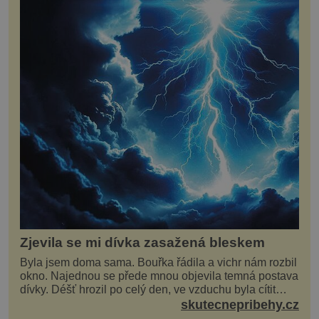
Zjevila se mi dívka zasažená bleskem
Byla jsem doma sama. Bouřka řádila a vichr nám rozbil
okno. Najednou se přede mnou objevila temná postava
dívky. Déšť hrozil po celý den, ve vzduchu byla cítit
bouřka. Do topolů před domem se opřel ví...
skutecnepribehy.cz