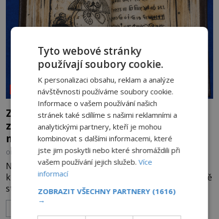
souhru okolností? Když antropolog Michail
Gerasimov (1907-1970) a
Tyto webové stránky
používají soubory cookie.
K personalizaci obsahu, reklam a analýze
NEOBJASNĚNÉ UDÁLOSTI
návštěvnosti používáme soubory cookie.
Informace o vašem používání našich
Záhada Rohoncského kodexu: Ukrývá
stránek také sdílíme s našimi reklamními a
zapomenutý jazyk, tajnou šifru, nebo
analytickými partnery, kteří je mohou
mistrovský podvrh?
kombinovat s dalšími informacemi, které
jste jim poskytli nebo které shromáždili při
OD
HELENA STEJSKALOVÁ
3.8.2026
2.9TIS
vašem používání jejich služeb.
Více
Na první pohled připomíná obyčejnou starou
informací
knihu. Jakmile ji však otevřete, ocitnete se ve světě
stovek neznámých znaků, podivných ilustrací a
ZOBRAZIT VŠECHNY PARTNERY
(1616)
textu, který už téměř dvě století vzdoruje všem
→
ZOBRAZIT VÍCE
pokusům o rozluštění. Rohoncský kodex patří mezi