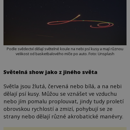
Podle svědectví dělají světelné koule na nebi psí kusy a mají různou
velikost od basketbalového míče po auto. Foto: Unsplash
Světelná show jako z jiného světa
Světla jsou žlutá, červená nebo bílá, a na nebi
dělají psí kusy. Můžou se vznášet ve vzduchu
nebo jím pomalu proplouvat, jindy tudy proletí
obrovskou rychlostí a zmizí, pohybují se ze
strany nebo dělají různé akrobatické manévry.