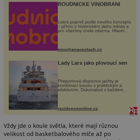
ROUDNICKÉ VINOBRANÍ
Letos poprvé podle nového konceptu
– přímo v historickém jádru města a
pro všechny zcela zdarma. Hlavní
program se odehraje na Karlově a
Husově náměstí. Návštěvníci se
mohou těšit na víno, burčák, pes...
epochanacestach.cz
Lady Lara jako plovoucí sen
Přepychová dispozice jachty je
kombinací luxusu s praktickým a
efektivním. Dokonalost v každém
detailu představuje značka Fendi
Casa, kterou byly vybaveny její
paluby. Monacký přístav nabízí
každoročn...
rezidenceonline.cz
Vždy jde o koule světla, které mají různou
velikost od basketbalového míče až po