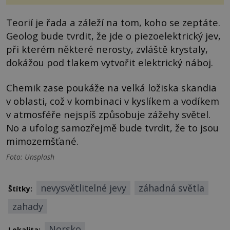
Teorií je řada a záleží na tom, koho se zeptáte.
Geolog bude tvrdit, že jde o piezoelektrický jev,
při kterém některé nerosty, zvláště krystaly,
dokážou pod tlakem vytvořit elektrický náboj.
Chemik zase poukáže na velká ložiska skandia
v oblasti, což v kombinaci v kyslíkem a vodíkem
v atmosféře nejspíš způsobuje zážehy světel.
No a ufolog samozřejmě bude tvrdit, že to jsou
mimozemšťané.
Foto: Unsplash
nevysvětlitelné jevy
záhadná světla
Štítky:
zahady
Norsko
Lokalita: