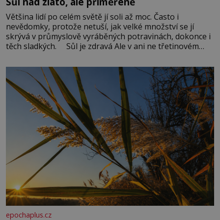
Sůl nad zlato, ale přiměřeně
Většina lidí po celém světě jí soli až moc. Často i
nevědomky, protože netuší, jak velké množství se jí
skrývá v průmyslově vyráběných potravinách, dokonce i
těch sladkých. Sůl je zdravá Ale v ani ne třetinovém
množství, než je pro většinu populace běžné. Její
základní složky– sodík a chlór – jsou zásadní pro
správné hospodaření
epochaplus.cz