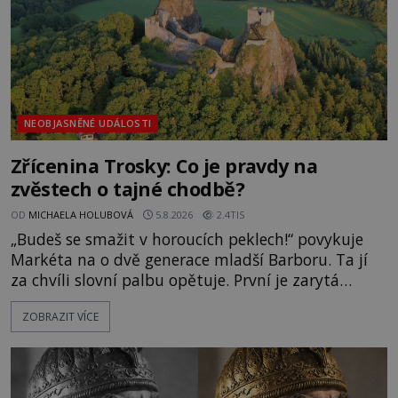
NEOBJASNĚNÉ UDÁLOSTI
Zřícenina Trosky: Co je pravdy na
zvěstech o tajné chodbě?
OD
MICHAELA HOLUBOVÁ
5.8.2026
2.4TIS
„Budeš se smažit v horoucích peklech!“ povykuje
Markéta na o dvě generace mladší Barboru. Ta jí
za chvíli slovní palbu opětuje. První je zarytá
katolička, druhá přesvědčená kališnice. A každá z
ZOBRAZIT VÍCE
nich se usídlí na jedné z věží slavného hradu
Trosky. Šlechtic Ota IV. z Bergova (1399–1452) patří
mezi vůdce protihusitského boje. Za manželku má
skutečně jistou