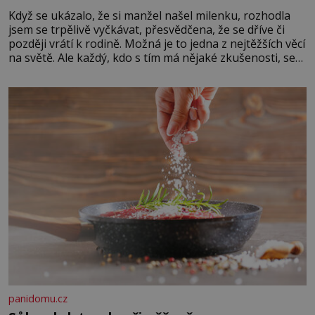
Když se ukázalo, že si manžel našel milenku, rozhodla
jsem se trpělivě vyčkávat, přesvědčena, že se dříve či
později vrátí k rodině. Možná je to jedna z nejtěžších věcí
na světě. Ale každý, kdo s tím má nějaké zkušenosti, se
zapřísahá, že pokud odpustíte, znatelně se vám uleví.
Když se ke mně doneslo, že si manžel pořídil milenku,
panidomu.cz