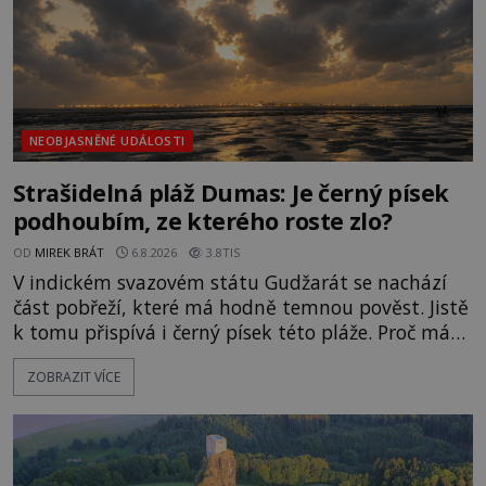
NEOBJASNĚNÉ UDÁLOSTI
Strašidelná pláž Dumas: Je černý písek
podhoubím, ze kterého roste zlo?
OD
MIREK BRÁT
6.8.2026
3.8TIS
V indickém svazovém státu Gudžarát se nachází
část pobřeží, které má hodně temnou pověst. Jistě
k tomu přispívá i černý písek této pláže. Proč má
pláž takové netypické zbarvení? Nakolik jsou
ZOBRAZIT VÍCE
pravdivé historky, že zde došlo k nevysvětlitelným
zmizením turistů? Ti, kteří se nebojí, nás mohou
následovat. Vstupujeme na pláž Dumas ve městě
Surat. Gu