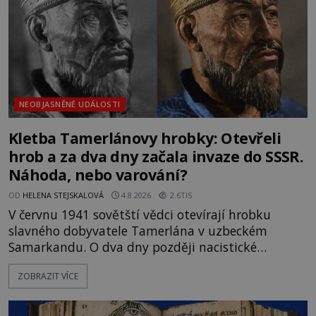
NEOBJASNĚNÉ UDÁLOSTI
Kletba Tamerlánovy hrobky: Otevřeli
hrob a za dva dny začala invaze do SSSR.
Náhoda, nebo varování?
OD
HELENA STEJSKALOVÁ
4.8.2026
2.6TIS
V červnu 1941 sovětští vědci otevírají hrobku
slavného dobyvatele Tamerlána v uzbeckém
Samarkandu. O dva dny později nacistické
Německo zahajuje operaci Barbarossa a napadá
ZOBRAZIT VÍCE
Sovětský svaz. Shoda dat je natolik zarážející, že se
rodí jedna z nejslavnějších „kleteb“ 20. století. Je
na legendě něco pravdy, nebo jde jen o fascinující