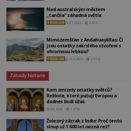
Nad australským městem
„tančila“ záhadná světla
PREMIUM
4.7.2026
3.4TIS
Mimozemšťan z Andahuaylillas: Čí
jsou ostatky zakrslého stvoření s
ohromnou lebkou?
PREMIUM
26.6.2026
2.9TIS
Záhady historie
Kam zmizely ostatky světců?
Relikvie, které putují Evropou a
dodnes budí úžas
6.8.2026
1.3TIS
Železný zázrak z Indie: Proč tento
sloup už 1 600 let nezná rez?