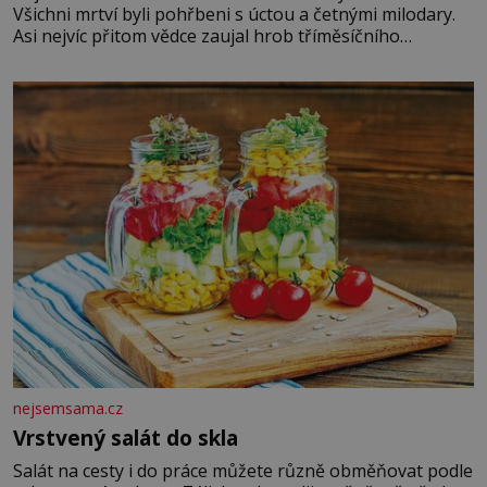
Všichni mrtví byli pohřbeni s úctou a četnými milodary.
Asi nejvíc přitom vědce zaujal hrob tříměsíčního
chlapečka s modrou filcovou čapkou, z níž se draly
blonďaté vlásky. Fakt, že jsou těla dávných lidí nesmírně
dobře zachovalá, přičítají odborníci zdejším klimatickým
podmínkám. Sucho, prosolené písky a extrémně
nejsemsama.cz
Vrstvený salát do skla
Salát na cesty i do práce můžete různě obměňovat podle