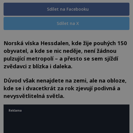
Sdílet na Facebooku
Sdílet na X
Norská víska Hessdalen, kde žije pouhých 150
obyvatel, a kde se nic neděje, není žádnou
pulzující metropolí – a přesto se sem sjíždí
zvědavci z blízka i daleka.
Důvod však nenajdete na zemi, ale na obloze,
kde se i dvacetkrát za rok zjevují podivná a
nevysvětlitelná světla.
Reklama