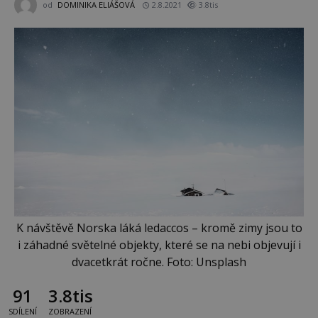
od
DOMINIKA ELIÁŠOVÁ
2.8.2021
3.8tis
K návštěvě Norska láká ledaccos – kromě zimy jsou to
i záhadné světelné objekty, které se na nebi objevují i
dvacetkrát ročne. Foto: Unsplash
91
3.8tis
SDÍLENÍ
ZOBRAZENÍ