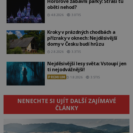
Hororové zábavní parky: Straší tu
oběti nehod?
4.8.2026
3.0TIS
Kroky v prázdných chodbách a
přízraky v oknech: Nejděsivější
domy v Česku budí hrůzu
2.8.2026
3.3TIS
Nejděsivější lesy světa: Vstoupí jen
ti nejodvážnější!
PREMIUM
1.8.2026
3.5TIS
NENECHTE SI UJÍT DALŠÍ ZAJÍMAVÉ
ČLÁNKY