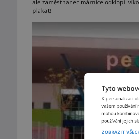
ale zaměstnanec márnice odklopil víko 
plakat!
Tyto webové
K personalizaci o
vašem používání na
mohou kombinovat 
používání jejich s
ZOBRAZIT VŠE