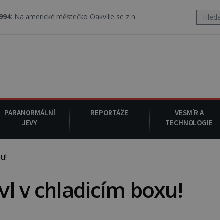
cké městečko Oakville se z nebe snáší podivná rosolovitá látka n
PARANORMÁLNÍ
REPORTÁŽE
VESMÍR A
JEVY
TECHNOLOGIE
u!
l v chladicím boxu!