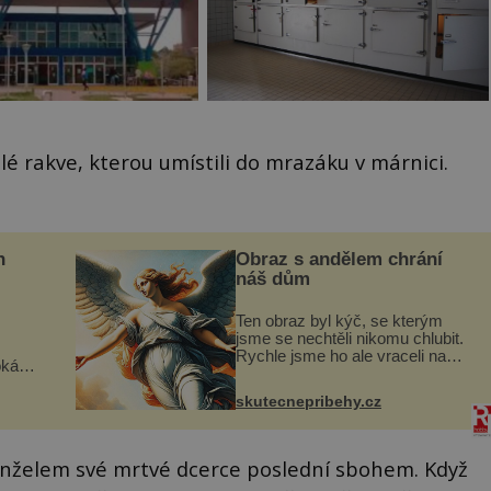
lé rakve, kterou umístili do mrazáku v márnici.
n
Obraz s andělem chrání
náš dům
Ten obraz byl kýč, se kterým
jsme se nechtěli nikomu chlubit.
Rychle jsme ho ale vraceli na
oká
jeho místo. S manželem Vaškem
však
jsme si pořídili chaloupku, takový
skutecnepribehy.cz
domek na severu Čech, kde
í
jsme si naplánova...
nému
anželem své mrtvé dcerce poslední sbohem. Když