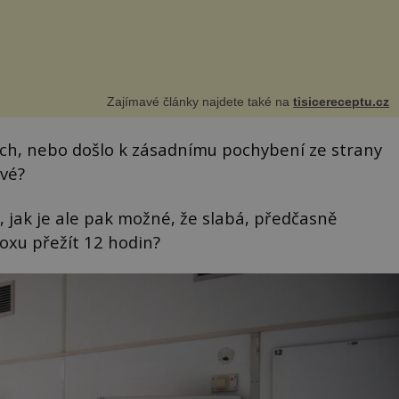
Zajímavé články najdete také na
tisicereceptu.cz
vých, nebo došlo k zásadnímu pochybení ze strany
tvé?
 jak je ale pak možné, že slabá, předčasně
oxu přežít 12 hodin?