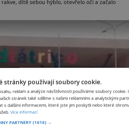
rakve, dítě sebou hýblo, otevřelo oči a začalo
 stránky používají soubory cookie.
bsahu, reklam a analýze návštěvnosti používáme soubory cookie. 
šich stránek také sdílíme s našimi reklamními a analytickými partn
s dalšími informacemi, které jste jim poskytli nebo které shromá
lužeb.
Více informací
CHNY PARTNERY
(1616) →