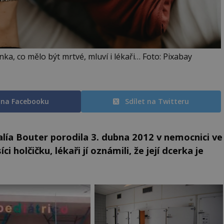
ka, co mělo být mrtvé, mluví i lékaři… Foto: Pixabay
t na Facebooku
Sdílet na Twitteru
ía Bouter porodila 3. dubna 2012 v nemocnici ve
 holčičku, lékaři jí oznámili, že její dcerka je