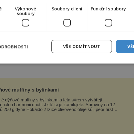
é
Výkonové
Soubory cílení
Funkční soubory
soubory
e měl stát zázrak… Foto: Hospital Julio C. Perrando
ODROBNOSTI
VŠE ODMÍTNOUT
VŠ
čala se protahovat, udělala jsem krok dozadu a
ňové muffiny s bylinkami
né dýňové muffiny s bylinkami a feta sýrem vytvářejí
alou harmonii chutí. Jistě si je zamilujete. Suroviny na 12
ů 250 g dýně Hokaido 2 lžíce olivového oleje sůl, pepř hrst
ekaných špen...