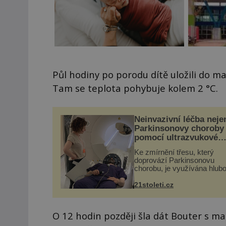
Půl hodiny po porodu dítě uložili do ma
Tam se teplota pohybuje kolem 2 °C.
Neinvazivní léčba neje
Parkinsonovy choroby
pomocí ultrazvukové
„helmy“
Ke zmírnění třesu, který
doprovází Parkinsonovu
chorobu, je využívána hlub
mozková stimulace, která 
vyžaduje vysoce invazivní
21stoleti.cz
zákrok. Ultrazvuk zase nen
vhodný k dostatečně přes
zacílení ...
O 12 hodin později šla dát Bouter s m