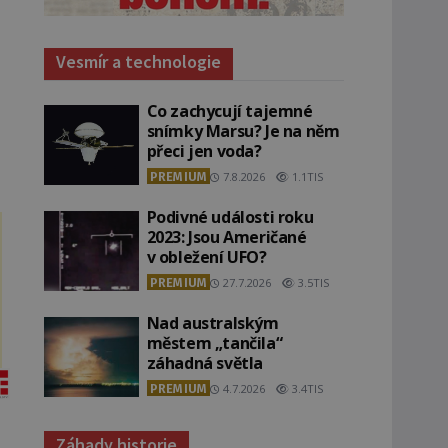
Vesmír a technologie
Co zachycují tajemné
snímky Marsu? Je na něm
přeci jen voda?
PREMIUM
7.8.2026
1.1TIS
Podivné události roku
2023: Jsou Američané
v obležení UFO?
PREMIUM
27.7.2026
3.5TIS
Nad australským
městem „tančila“
záhadná světla
PREMIUM
4.7.2026
3.4TIS
Záhady historie