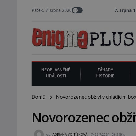
Pátek, 7. srpna 2026
7. srpna 1994
: Na ameri
NEOBJASNĚNÉ
ZÁHADY
UDÁLOSTI
HISTORIE
Domů
Novorozenec obživl v chladicím box
Novorozenec obživ
od
ADRIANA VOJTÍŠKOVÁ
26.7.2024
2.8tis