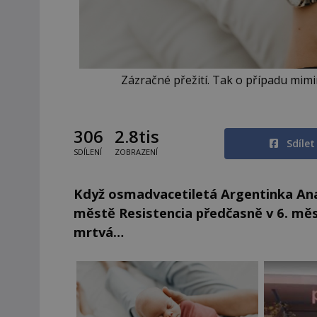
Zázračné přežití. Tak o případu mimin
306
2.8tis
Sdíle
SDÍLENÍ
ZOBRAZENÍ
Když osmadvacetiletá Argentinka Anal
městě Resistencia předčasně v 6. měsíci
mrtvá…