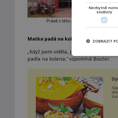
Nezbytně nutn
soubory
Právě v této argentinské nemocnici s
Matka padá na kolena…
ZOBRAZIT P
„Když jsem viděla, jak zakňourala a za
padla na kolena,“ vzpomíná Bouter.
Dý
Sla
dokon
kus
nas