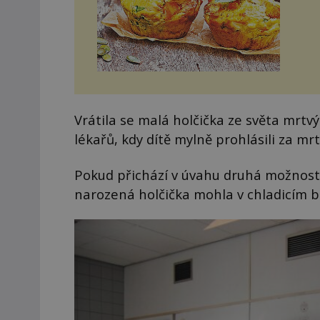
Vrátila se malá holčička ze světa mrt
lékařů, kdy dítě mylně prohlásili za mr
Pokud přichází v úvahu druhá možnost,
narozená holčička mohla v chladicím b