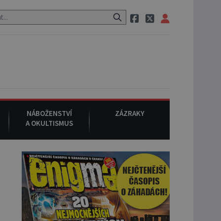
eznámého původu.
7. srpna 1994
: Na americké městečko Oakville 
NÁBOŽENSTVÍ
ZÁZRAKY
A OKULTISMUS