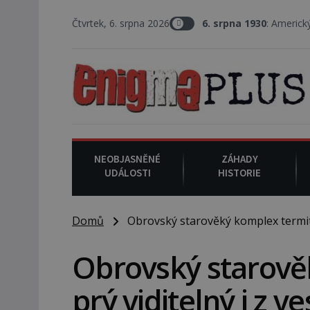
Čtvrtek, 6. srpna 2026
6. srpna 1930
: Americký vrchní soudce Jos
NEOBJASNĚNÉ
ZÁHADY
UDÁLOSTI
HISTORIE
Domů
Obrovský starověký komplex termitišť
Obrovský starověk
prý viditelný i z v