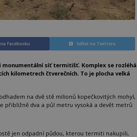
t na Facebooku
Sdílet na Twitteru
ili monumentální síť termitišť. Komplex se rozléhá
ících kilometrech čtverečních. To je plocha velká
ítá odhadem na dvě stě milionů kopečkovitých mohyl,
je přibližně dva a půl metru vysoká a devět metrů
stě jen odpadní půdou, kterou termiti nakupili,