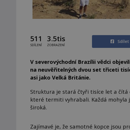
511
3.5tis
Sdíle
SDÍLENÍ
ZOBRAZENÍ
V severovýchodní Brazílii vědci objev
na neuvěřitelných dvou set třiceti tis
asi jako Velká Británie.
Struktura je stará čtyři tisíce let a č
které termiti vyhrabali. Každá mohyla 
široká.
Zajímavé je, že samotné kopce jsou pro