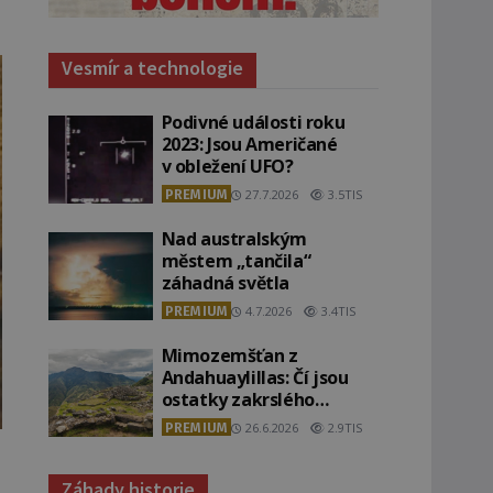
Vesmír a technologie
Podivné události roku
2023: Jsou Američané
v obležení UFO?
PREMIUM
27.7.2026
3.5TIS
Nad australským
městem „tančila“
záhadná světla
PREMIUM
4.7.2026
3.4TIS
Mimozemšťan z
Andahuaylillas: Čí jsou
ostatky zakrslého
stvoření s ohromnou
PREMIUM
26.6.2026
2.9TIS
lebkou?
Záhady historie