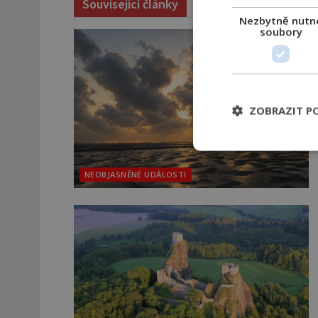
Související články
Nezbytně nutn
soubory
ZOBRAZIT P
NEOBJASNĚNÉ UDÁLOSTI