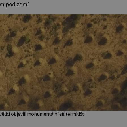
ém pod zemí.
vědci objevili monumentální síť termitišť.