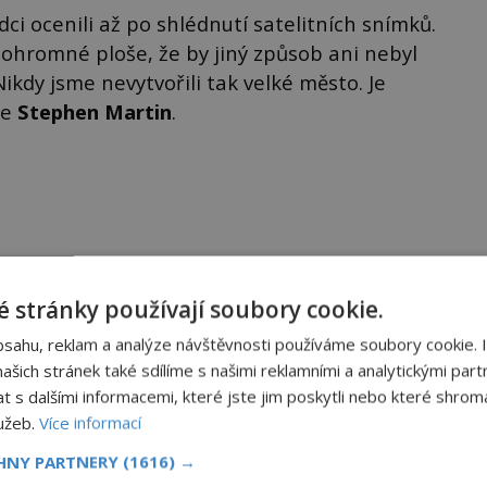
i ocenili až po shlédnutí satelitních snímků.
 ohromné ploše, že by jiný způsob ani nebyl
Nikdy jsme nevytvořili tak velké město. Je
ie
Stephen Martin
.
 stránky používají soubory cookie.
Sdílet na X
bsahu, reklam a analýze návštěvnosti používáme soubory cookie. 
šich stránek také sdílíme s našimi reklamními a analytickými partn
Další článek
s dalšími informacemi, které jste jim poskytli nebo které shromá
lužeb.
Více informací
Wendigo: Existuje kanadská příšera?
CHNY PARTNERY
(1616) →