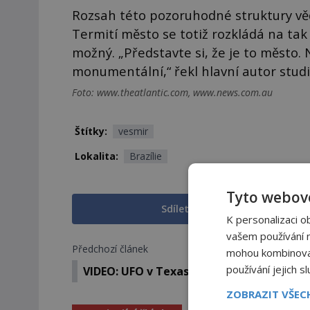
Rozsah této pozoruhodné struktury vědc
Termití město se totiž rozkládá na tak
možný. „Představte si, že je to město. 
monumentální,“ řekl hlavní autor stud
Foto: www.theatlantic.com, www.news.com.au
Štítky:
vesmir
Lokalita:
Brazílie
Tyto webové
Sdílet na Facebooku
K personalizaci o
vašem používání na
Předchozí článek
mohou kombinovat 
používání jejich s
VIDEO: UFO v Texasu má tvar doutníku!
ZOBRAZIT VŠE