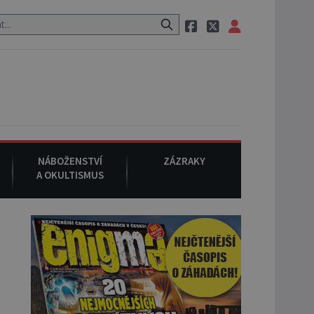
ak si na ulici zavolá taxi, nasedne do něj a už ho nikdy nikdo nespatř
NÁBOŽENSTVÍ
ZÁZRAKY
A OKULTISMUS