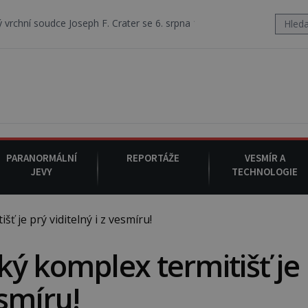
eph F. Crater se 6. srpna 1930 navečeří ve své oblíbené restauraci, p
PARANORMÁLNÍ
REPORTÁŽE
VESMÍR A
JEVY
TECHNOLOGIE
 je prý viditelný i z vesmíru!
ý komplex termitišť je
esmíru!