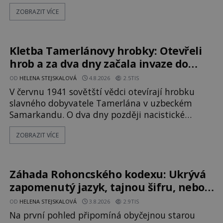
katolička, druhá přesvědčená kališnice. A každá z
ZOBRAZIT VÍCE
nich se usídlí na jedné z věží slavného hradu
Trosky. Šlechtic Ota IV. z Bergova (1399–1452)
patří mezi vůdce protihusitského boje. Za
manželku má skutečně jistou
Kletba Tamerlánovy hrobky: Otevřeli
hrob a za dva dny začala invaze do
SSSR. Náhoda, nebo varování?
OD
HELENA STEJSKALOVÁ
4.8.2026
2.5TIS
V červnu 1941 sovětští vědci otevírají hrobku
slavného dobyvatele Tamerlána v uzbeckém
Samarkandu. O dva dny později nacistické
Německo zahajuje operaci Barbarossa a napadá
ZOBRAZIT VÍCE
Sovětský svaz. Shoda dat je natolik zarážející, že
se rodí jedna z nejslavnějších „kleteb“ 20. století.
Je na legendě něco pravdy, nebo jde jen o
fascinující souhru okolností? Když antropolog
Záhada Rohoncského kodexu: Ukrývá
Michail Gerasimov (1907-1970) a
zapomenutý jazyk, tajnou šifru, nebo
mistrovský podvrh?
OD
HELENA STEJSKALOVÁ
3.8.2026
2.9TIS
Na první pohled připomíná obyčejnou starou