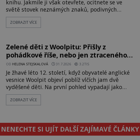
knihu. Jakmile ji však otevřete, ocitnete se ve
světě stovek neznámých znaků, podivných
ilustrací a textu, který už téměř dvě století
ZOBRAZIT VÍCE
vzdoruje všem pokusům o rozluštění. Rohoncský
kodex patří mezi největší záhady evropských
dějin a dodnes nikdo s jistotou neví, kdo jej
napsal, kdy vznikl ani co vlastně vypráví.
Zelené děti z Woolpitu: Přišly z
Rohoncský kodex se poprvé objevuje v roce
pohádkové říše, nebo jen ztraceného
světa?
OD
HELENA STEJSKALOVÁ
31.7.2026
3.2TIS
Je žhavé léto 12. století, když obyvatelé anglické
vesnice Woolpit objeví poblíž vlčích jam dvě
vyděšené děti. Na první pohled vypadají jako
každé jiné, až na jednu děsivou výjimku. Jejich
ZOBRAZIT VÍCE
kůže má nazelenalý odstín, mluví
nesrozumitelnou řečí a odmítají jakékoli jídlo
kromě syrových bobů. Příběh se rychle stává
jednou z největších záhad středověké Anglie a ani
NENECHTE SI UJÍT DALŠÍ ZAJÍMAVÉ ČLÁNKY
po téměř devíti stech letech není