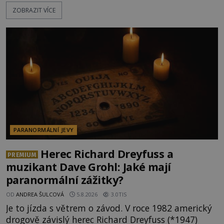
pokusy o konzervaci. Neporušené ostatky bývají
ZOBRAZIT VÍCE
považovány za důkaz svatosti zemřelých. Jaké
tajemné síly těla významných náboženských
osobností ochraňují? Na hřbitově u kláštera
Milosrdných
PARANORMÁLNÍ JEVY
Herec Richard Dreyfuss a
PREMIUM
muzikant Dave Grohl: Jaké mají
paranormální zážitky?
OD
ANDREA ŠULCOVÁ
5.8.2026
3.0TIS
Je to jízda s větrem o závod. V roce 1982 americký
drogově závislý herec Richard Dreyfuss (*1947)