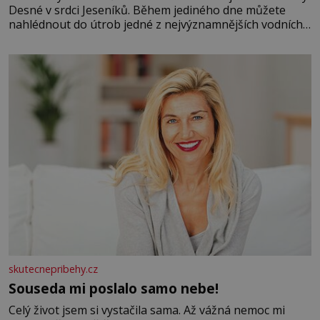
Desné v srdci Jeseníků. Během jediného dne můžete
nahlédnout do útrob jedné z nejvýznamnějších vodních
elektráren v Evropě, vydat se na horské hřebeny, projet
se na koloběžce a den zakončit poznáváním památek ve
Velkých Losinách nebo v termálním
skutecnepribehy.cz
Souseda mi poslalo samo nebe!
Celý život jsem si vystačila sama. Až vážná nemoc mi