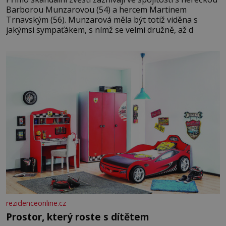
Barborou Munzarovou (54) a hercem Martinem
Trnavským (56). Munzarová měla být totiž viděna s
jakýmsi sympaťákem, s nímž se velmi družně, až d
rezidenceonline.cz
Prostor, který roste s dítětem