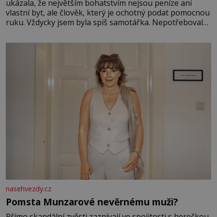
ukázala, že největším bohatstvím nejsou peníze ani
vlastní byt, ale člověk, který je ochotný podat pomocnou
ruku. Vždycky jsem byla spíš samotářka. Nepotřebovala
jsem kolem sebe partu kamarádek ani partnera. Stačily
mi knihy, práce a hlavně klid. Hned po studiích jsem
odešla z rodného města,
nasehvezdy.cz
Pomsta Munzarové nevěrnému muži?
Přímo skandální zvěsti zaznívají ve spojitosti s herečkou