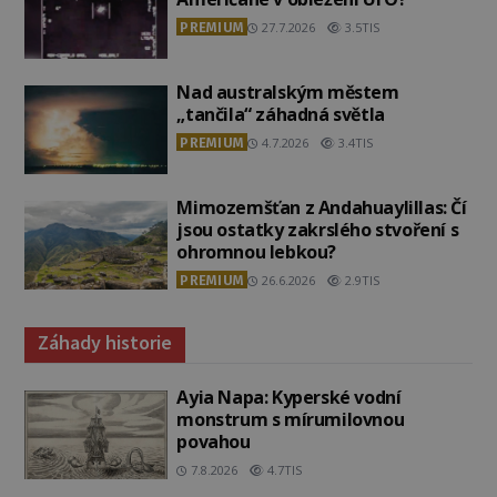
PREMIUM
27.7.2026
3.5TIS
Nad australským městem
„tančila“ záhadná světla
PREMIUM
4.7.2026
3.4TIS
Mimozemšťan z Andahuaylillas: Čí
jsou ostatky zakrslého stvoření s
ohromnou lebkou?
PREMIUM
26.6.2026
2.9TIS
Záhady historie
Ayia Napa: Kyperské vodní
monstrum s mírumilovnou
povahou
7.8.2026
4.7TIS