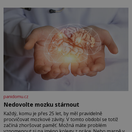
panidomu.cz
Nedovolte mozku stárnout
Každý, komu je přes 25 let, by měl pravidelně
procvičovat mozkové závity. V tomto období se totiž
začíná zhoršovat paměť. Možná máte problém
vzpomenout si na jméno kolegy z práce. Nebo marně v