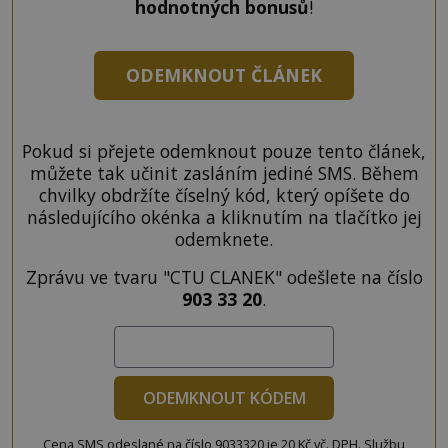
hodnotných bonusů
!
ODEMKNOUT ČLÁNEK
Pokud si přejete odemknout pouze tento článek,
můžete tak učinit zasláním jediné SMS. Během
chvilky obdržíte číselný kód, který opíšete do
následujícího okénka a kliknutím na tlačítko jej
odemknete.
Zprávu ve tvaru "CTU CLANEK" odešlete na číslo
903 33 20
.
ODEMKNOUT KÓDEM
Cena SMS odeslané na číslo 9033320 je 20 Kč vč. DPH. Službu