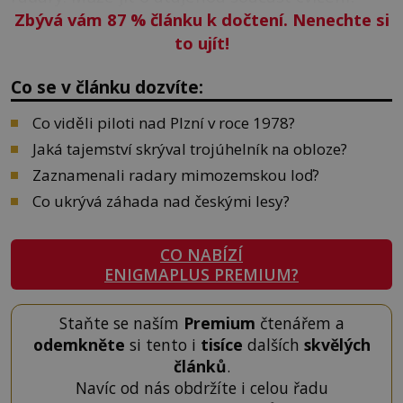
Zbývá vám 87
%
článku k dočtení. Nenechte si
to ujít!
Co se v článku dozvíte:
Co viděli piloti nad Plzní v roce 1978?
Jaká tajemství skrýval trojúhelník na obloze?
Zaznamenali radary mimozemskou loď?
Co ukrývá záhada nad českými lesy?
CO NABÍZÍ
ENIGMAPLUS PREMIUM?
Staňte se naším
Premium
čtenářem a
odemkněte
si tento i
tisíce
dalších
skvělých
článků
.
Navíc od nás obdržíte i celou řadu