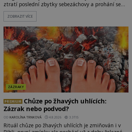
ztratí poslední zbytky sebezáchovy a prohání se
po silnicích ve svém mercedesu jako utržený ze
ZOBRAZIT VÍCE
řetězu. Vše vyvrcholí katastrofou, když to Dreyfuss
napálí v plné rychlosti do stromu! Policie ve vraku
následně nalezne schovaný kokain. Tímto
momentem se slavnému
ZÁZRAKY
Chůze po žhavých uhlících:
PREMIUM
Zázrak nebo podvod?
OD
KAROLÍNA TRNKOVÁ
4.8.2026
3.3TIS
Rituál chůze po žhavých uhlících je zmiňován i v
Bibli, první zmínky ale pochází už z doby železné.