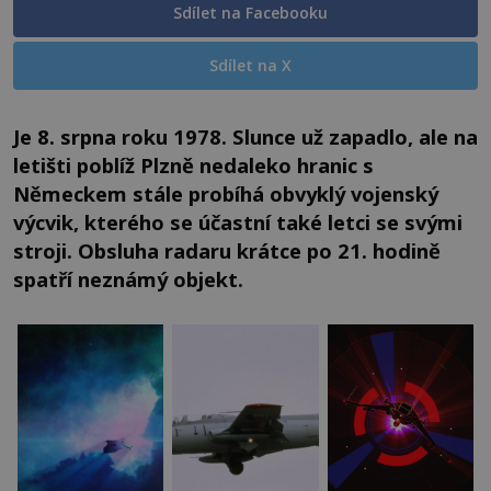
Sdílet na Facebooku
Sdílet na X
Je 8. srpna roku 1978. Slunce už zapadlo, ale na
letišti poblíž Plzně nedaleko hranic s
Německem stále probíhá obvyklý vojenský
výcvik, kterého se účastní také letci se svými
stroji. Obsluha radaru krátce po 21. hodině
spatří neznámý objekt.