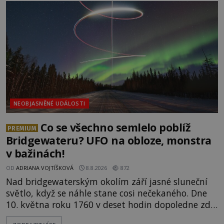
NEOBJASNĚNÉ UDÁLOSTI
Co se všechno semlelo poblíž
PREMIUM
Bridgewateru? UFO na obloze, monstra
v bažinách!
OD
ADRIANA VOJTÍŠKOVÁ
8.8.2026
872
Nad bridgewaterským okolím září jasné sluneční
světlo, když se náhle stane cosi nečekaného. Dne
10. května roku 1760 v deset hodin dopoledne zde
dojde k vůbec prvnímu historicky doloženému