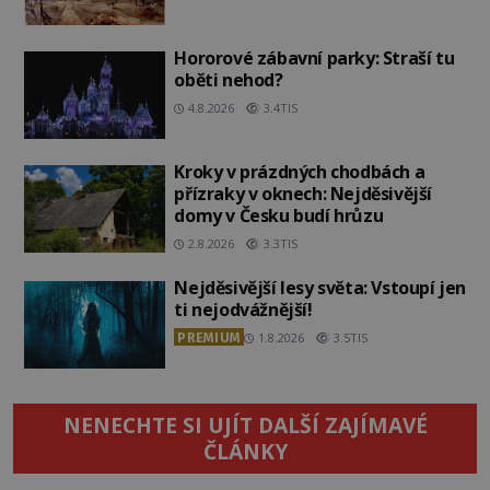
Hororové zábavní parky: Straší tu
oběti nehod?
4.8.2026
3.4TIS
Kroky v prázdných chodbách a
přízraky v oknech: Nejděsivější
domy v Česku budí hrůzu
2.8.2026
3.3TIS
Nejděsivější lesy světa: Vstoupí jen
ti nejodvážnější!
PREMIUM
1.8.2026
3.5TIS
NENECHTE SI UJÍT DALŠÍ ZAJÍMAVÉ
ČLÁNKY