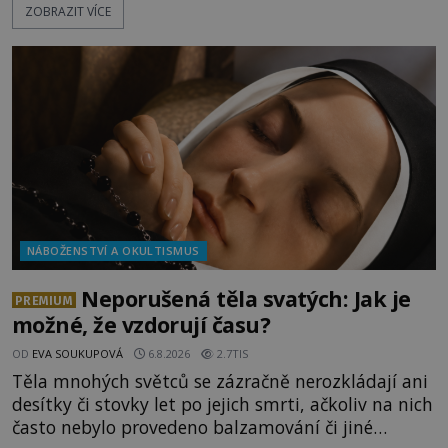
ZOBRAZIT VÍCE
opředené rudé planety. Viking 1 zde zaznamená
něco naprosto nečekaného. V marsovské oblasti
zvané Cydonie totiž zachytí podivný útvar
připomínající lidskou tvář. NASA (Národní úřad
NÁBOŽENSTVÍ A OKULTISMUS
Neporušená těla svatých: Jak je
PREMIUM
možné, že vzdorují času?
OD
EVA SOUKUPOVÁ
6.8.2026
2.7TIS
Těla mnohých světců se zázračně nerozkládají ani
desítky či stovky let po jejich smrti, ačkoliv na nich
často nebylo provedeno balzamování či jiné