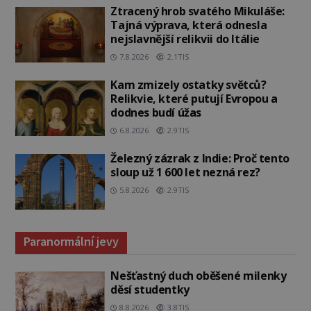
Ztracený hrob svatého Mikuláše:
Tajná výprava, která odnesla
nejslavnější relikvii do Itálie
7.8.2026
2.1TIS
Kam zmizely ostatky světců?
Relikvie, které putují Evropou a
dodnes budí úžas
6.8.2026
2.9TIS
Železný zázrak z Indie: Proč tento
sloup už 1 600 let nezná rez?
5.8.2026
2.9TIS
Paranormální jevy
Nešťastný duch oběšené milenky
děsí studentky
8.8.2026
3.8TIS