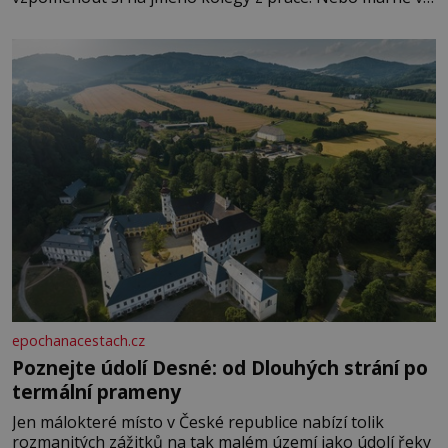
paměti lovíte název knížky, kterou jste nedávno přečetli.
Je to opravdu tak, s věkem jako kdyby se paměť
rozhodla stávkovat. Cvičte
epochanacestach.cz
Poznejte údolí Desné: od Dlouhých strání po
termální prameny
Jen málokteré místo v České republice nabízí tolik
rozmanitých zážitků na tak malém území jako údolí řeky