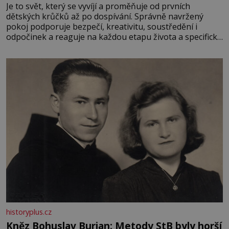
Je to svět, který se vyvíjí a proměňuje od prvních
dětských krůčků až po dospívání. Správně navržený
pokoj podporuje bezpečí, kreativitu, soustředění i
odpočinek a reaguje na každou etapu života a specifické
potřeby dítěte. Pro nejmenší je klíčová jednoduchost,
měkkost a bezpečí, proto by pokoj miminka měl působit
především klidně a útulně. Předškolní věk je
historyplus.cz
Kněz Bohuslav Burian: Metody StB byly horší