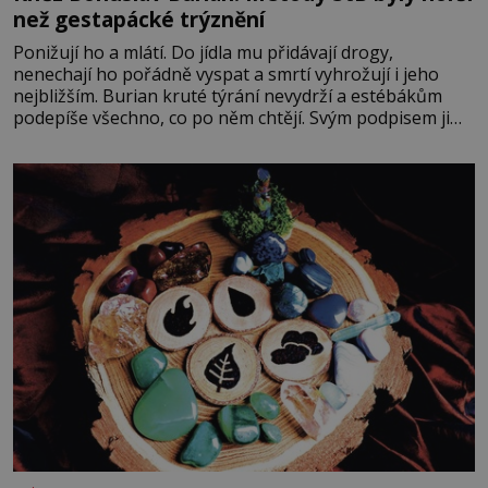
než gestapácké trýznění
Ponižují ho a mlátí. Do jídla mu přidávají drogy,
nenechají ho pořádně vyspat a smrtí vyhrožují i jeho
nejbližším. Burian kruté týrání nevydrží a estébákům
podepíše všechno, co po něm chtějí. Svým podpisem jim
potvrdí také to, že na něj během výslechů nikdo nevyvíjel
fyzický ani psychický nátlak. Syn brněnského řezníka
chce být knězem a