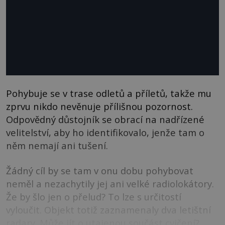
Pohybuje se v trase odletů a příletů, takže mu
zprvu nikdo nevěnuje přílišnou pozornost.
Odpovědný důstojník se obrací na nadřízené
velitelství, aby ho identifikovalo, jenže tam o
něm nemají ani tušení.
Žádný cíl by se tam v onu dobu pohybovat
neměl a nezachytily jej ani velké radiolokátory.
Že by šlo jen o přelud? To lze s určitostí
vyloučit. Objekt totiž zaznamenaly dva letištní
radary. Může jít o utajenou součást cvičení?