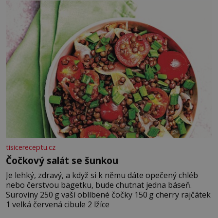
tisicereceptu.cz
Čočkový salát se šunkou
Je lehký, zdravý, a když si k němu dáte opečený chléb
nebo čerstvou bagetku, bude chutnat jedna báseň.
Suroviny 250 g vaší oblíbené čočky 150 g cherry rajčátek
1 velká červená cibule 2 lžíce