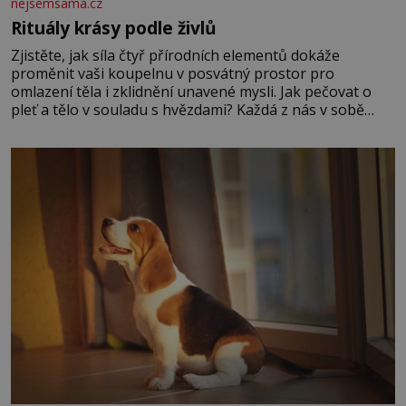
nejsemsama.cz
Rituály krásy podle živlů
Zjistěte, jak síla čtyř přírodních elementů dokáže
proměnit vaši koupelnu v posvátný prostor pro
omlazení těla i zklidnění unavené mysli. Jak pečovat o
pleť a tělo v souladu s hvězdami? Každá z nás v sobě
nese otisk vesmíru, který se projevuje nejen v naší
povaze, ale i v potřebách naší pokožky. Ohnivá znamení
Ženy narozené ve znamení Berana, Lva a Střelce v sobě
nesou žár, odvahu a neutuchající elán. Vaše