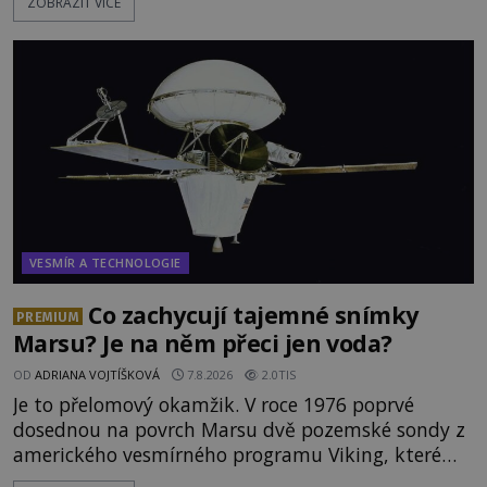
ZOBRAZIT VÍCE
přeletu UFO. Podle záznamů vyzařuje takové
světlo, že vypadá jako „koule hořícího ohně“. Jde
jen o nějaký optický klam, nebo se zde skutečně
právě vznáší mimozemská loď
VESMÍR A TECHNOLOGIE
Co zachycují tajemné snímky
PREMIUM
Marsu? Je na něm přeci jen voda?
OD
ADRIANA VOJTÍŠKOVÁ
7.8.2026
2.0TIS
Je to přelomový okamžik. V roce 1976 poprvé
dosednou na povrch Marsu dvě pozemské sondy z
amerického vesmírného programu Viking, které
jsou schopny pořídit fotografie záhadami