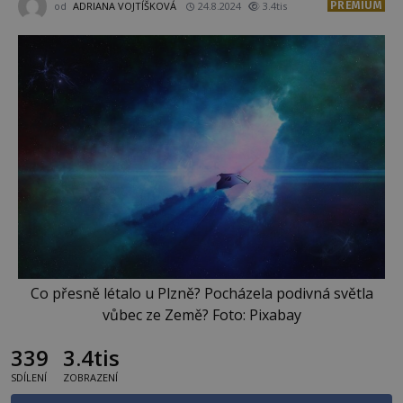
PREMIUM
od
ADRIANA VOJTÍŠKOVÁ
24.8.2024
3.4tis
Co přesně létalo u Plzně? Pocházela podivná světla
vůbec ze Země? Foto: Pixabay
339
3.4tis
SDÍLENÍ
ZOBRAZENÍ