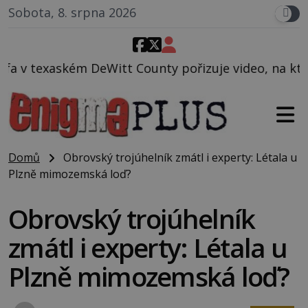
Sobota, 8. srpna 2026
 County pořizuje video, na kterém před jeho vozem p
Domů
Obrovský trojúhelník zmátl i experty: Létala u
Plzně mimozemská loď?
Obrovský trojúhelník
zmátl i experty: Létala u
Plzně mimozemská loď?