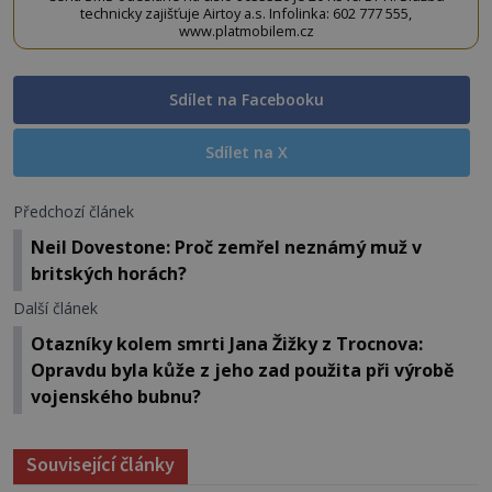
technicky zajišťuje Airtoy a.s. Infolinka: 602 777 555,
www.platmobilem.cz
Sdílet na Facebooku
Sdílet na X
Předchozí článek
Neil Dovestone: Proč zemřel neznámý muž v
britských horách?
Další článek
Otazníky kolem smrti Jana Žižky z Trocnova:
Opravdu byla kůže z jeho zad použita při výrobě
vojenského bubnu?
Související články