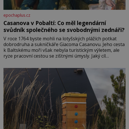
epochaplus.cz
Casanova v Pobaltí: Co měl legendární
svůdník společného se svobodnými zednáři?
V roce 1764 byste mohli na lotyšských plážích potkat
dobrodruha a sukničkáře Giacoma Casanovu. Jeho cesta
k Baltskému moři však nebyla turistickým výletem, ale
ryze pracovní cestou se zištnými úmysly. Jaký cíl
Casanova sledoval, když se například procházel uličkami
lotyšské Rigy? Casanova v Pobaltí kontaktoval tamní
zednářské lóže. Nebyl v této oblasti žádným nováčkem,
protože do zednářské