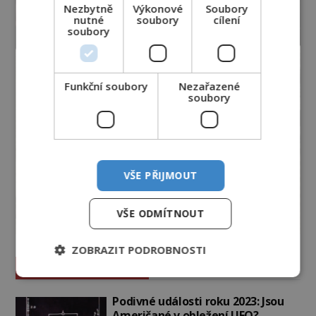
Nezbytně
Výkonové
Soubory
nutné
soubory
cílení
soubory
Funkční soubory
Nezařazené
soubory
VŠE PŘIJMOUT
VŠE ODMÍTNOUT
ZOBRAZIT PODROBNOSTI
Vesmír a technologie
Podivné události roku 2023: Jsou
Američané v obležení UFO?