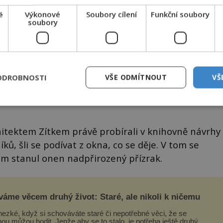
é
Výkonové
Soubory cílení
Funkční soubory
soubory
ODROBNOSTI
VŠE ODMÍTNOUT
VŠ
Hrad v zimě
hitektem Zítkem právě probírali v knihovně návrhy
íků, šli se podívat z okna, co se děje. V tom se
vem stanul onen nadpřirozený přízrak.
váme věcem druhý život: Staré, ale nikoli k ničemu
hezké, když si schováváte staré či nepotřebné věci, že se
nou můžou hodit. Jenže aby se to stalo, je potřeba ještě druhý