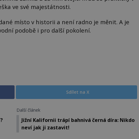
ka ve své majestátnosti.
dané místo v historii a není radno je měnit. A je
vodní podobě i pro další pokolení.
Sdílet na X
Další článek
í?
Jižní Kalifornii trápí bahnivá černá díra: Nikdo
neví jak ji zastavit!