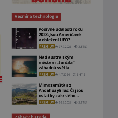
Vesmír a technologie
Podivné události roku
2023: Jsou Američané
v obležení UFO?
PREMIUM
27.7.2026
3.5TIS
Nad australským
městem „tančila“
záhadná světla
PREMIUM
4.7.2026
3.4TIS
Mimozemšťan z
Andahuaylillas: Čí jsou
ostatky zakrslého
stvoření s ohromnou
PREMIUM
26.6.2026
2.9TIS
lebkou?
Záhady historie