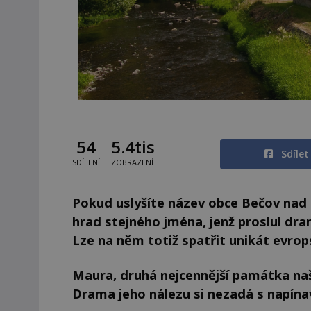
54
5.4tis
Sdíle
SDÍLENÍ
ZOBRAZENÍ
Pokud uslyšíte název obce Bečov nad 
hrad stejného jména, jenž proslul dr
Lze na něm totiž spatřit unikát evrop
Maura, druhá nejcennější památka na
Drama jeho nálezu si nezadá s napínav