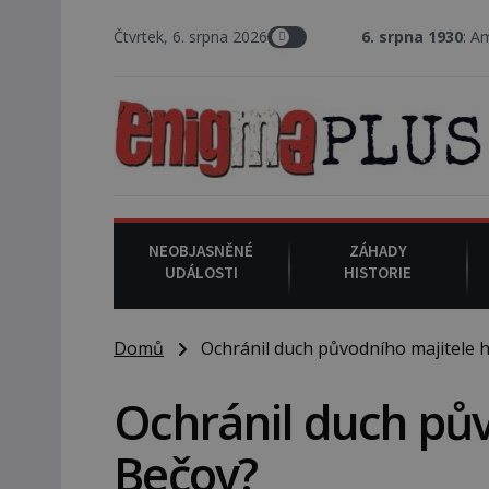
Čtvrtek, 6. srpna 2026
6. srpna 1930
: Americký vrchní so
NEOBJASNĚNÉ
ZÁHADY
UDÁLOSTI
HISTORIE
Domů
Ochránil duch původního majitele 
Ochránil duch pů
Bečov?