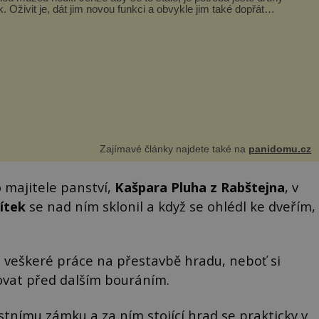
k. Oživit je, dát jim novou funkci a obvykle jim také dopřát
ášlova...
Zajímavé články najdete také na
panidomu.cz
 majitele panství,
Kašpara Pluha z Rabštejna
, v
ítek
se nad ním sklonil a když se ohlédl ke dveřím,
t veškeré práce na přestavbě hradu, neboť si
rovat před dalším bouráním.
stnímu zámku a za ním stojící hrad se prakticky v