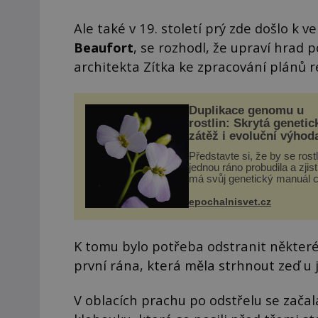
Ale také v 19. století prý zde došlo k 
Beaufort
, se rozhodl, že upraví hrad
architekta Zítka ke zpracování plánů 
Duplikace genomu u
rostlin: Skrytá genetic
zátěž i evoluční výhod
Představte si, že by se rost
jednou ráno probudila a zjist
má svůj genetický manuál c
dvakrát. Přesně to se obča
přírodě stane – a podle nov
epochalnisvet.cz
výzkumu to může být pro d
vstupenka...
K tomu bylo potřeba odstranit některé 
první rána, která měla strhnout zeď u 
V oblacích prachu po odstřelu se zača