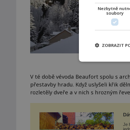
Nezbytně nutn
soubory
ZOBRAZIT P
V té době vévoda Beaufort spolu s arc
přestavby hradu. Když uslyšeli křik děln
rozletěly dveře a v nich s hrozným ře
Dá
Je 
jed