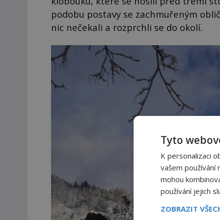
klobouku, které se nosili před třemi sto
podobu postavy se zachmuřeným obličej
nic nečekali a rozprchli se do okolí.
Tyto webové
K personalizaci o
vašem používání na
mohou kombinovat 
používání jejich s
ZOBRAZIT VŠE