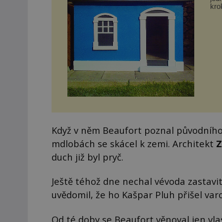
kro
zkr
Když v něm Beaufort poznal původního
mdlobách se skácel k zemi. Architekt
Z
duch již byl pryč.
Ještě téhož dne nechal vévoda zastavi
uvědomil, že ho Kašpar Pluh přišel va
Od té doby se Beaufort věnoval jen vla