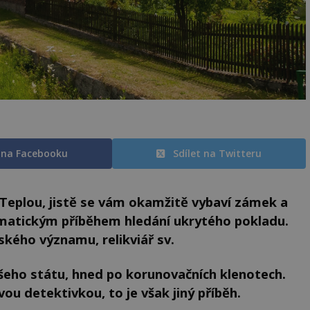
t na Facebooku
Sdílet na Twitteru
Teplou, jistě se vám okamžitě vybaví zámek a
amatickým příběhem hledání ukrytého pokladu.
ského významu, relikviář sv.
šeho státu, hned po korunovačních klenotech.
ou detektivkou, to je však jiný příběh.