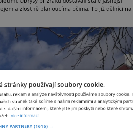
letími. Obrysy přízraku dostávali stále jasnější
em a zlostně planoucíma očima. To již dělníci na
 stránky používají soubory cookie.
bsahu, reklam a analýze návštěvnosti používáme soubory cookie. 
šich stránek také sdílíme s našimi reklamními a analytickými partn
s dalšími informacemi, které jste jim poskytli nebo které shromá
lužeb.
Více informací
CHNY PARTNERY
(1616) →