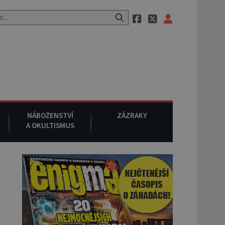
uraci, pak si na ulici zavolá taxi, nasedne do něj a už ho nikdy nikdo
NÁBOŽENSTVÍ
ZÁZRAKY
A OKULTISMUS