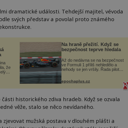
velmi dramatické události. Tehdejší majitel, vévoda
 podle svých představ a povolal proto známého
rekonstrukce.
Na hraně přežití. Když se
ká
bezpečnost teprve hledala
a
Až do nedávna se na bezpečnost
lina
ve Formuli 1 příliš nehledělo a
ila, že
nehody se jen vršily. Řada pilotů
elý
to poznala na vlastní kůži, často
s v
s trvalými následky nebo bohužel
ého
epochaplus.cz
i ztrátou života. Dnes
ruhy
nepochopiteln...
části historického zdiva hradeb. Když se ozvala
jedné věže, stalo se něco nevídaného.
la zjevovat mužská postava v dlouhém plášti a