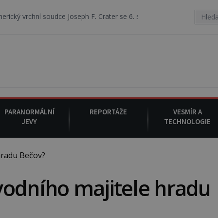
udce Joseph F. Crater se 6. srpna 1930 navečeří ve své oblíbené resta
PARANORMÁLNÍ
REPORTÁŽE
VESMÍR A
JEVY
TECHNOLOGIE
hradu Bečov?
vodního majitele hradu