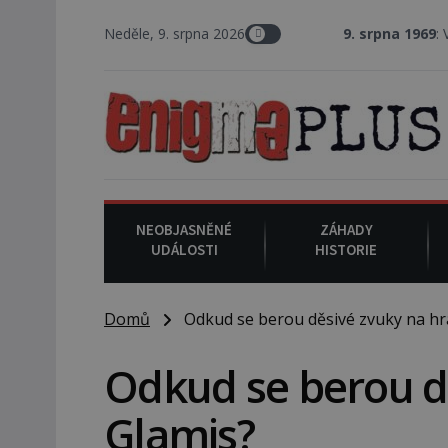
Neděle, 9. srpna 2026
9. srpna 1969
: V Los Angeles 
NEOBJASNĚNÉ
ZÁHADY
UDÁLOSTI
HISTORIE
Domů
Odkud se berou děsivé zvuky na hr
Odkud se berou d
Glamis?