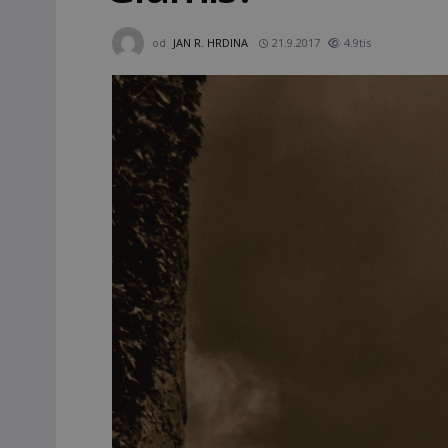
od
JAN R. HRDINA
21.9.2017
4.9tis