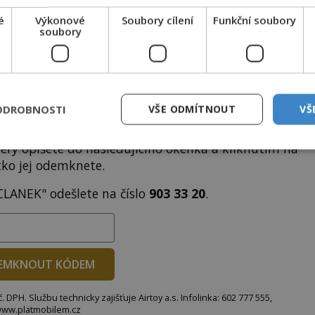
ODEMKNOUT ČLÁNEK
é
Výkonové
Soubory cílení
Funkční soubory
soubory
ODROBNOSTI
VŠE ODMÍTNOUT
VŠ
to článek, můžete tak učinit zasláním jediné SMS.
terý opíšete do následujícího okénka a kliknutím na
tko jej odemknete.
CLANEK" odešlete na číslo
903 33 20
.
EMKNOUT KÓDEM
DPH. Službu technicky zajišťuje Airtoy a.s. Infolinka: 602 777 555,
ww.platmobilem.cz