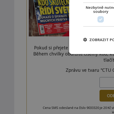
Nezbytně nutn
soubory
ZOBRAZIT P
Pokud si přejete odemknout pouze ten
Během chvilky obdržíte číselný kód, k
tlačí
Zprávu ve tvaru "CTU 
OD
Cena SMS odeslané na číslo 9033320 je 20 Kč vč. 
w