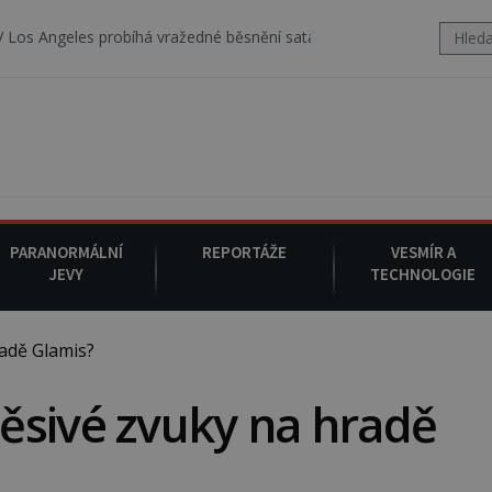
probíhá vražedné běsnění satanistického gangu vedeného Charlesem
PARANORMÁLNÍ
REPORTÁŽE
VESMÍR A
JEVY
TECHNOLOGIE
adě Glamis?
ěsivé zvuky na hradě