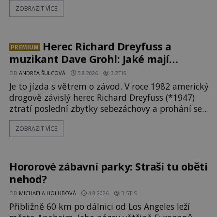
ZOBRAZIT VÍCE
dědictvím... Robertu připadne rodinné sídlo v
Torontu. Takový majetek skýtá řadu výhod,
avšak ta, na niž přijde Robert, by jen tak někoho
nenapadla. N
Herec Richard Dreyfuss a
PREMIUM
muzikant Dave Grohl: Jaké mají
paranormální zážitky?
OD
ANDREA ŠULCOVÁ
5.8.2026
3.2TIS
Je to jízda s větrem o závod. V roce 1982 americký
drogově závislý herec Richard Dreyfuss (*1947)
ztratí poslední zbytky sebezáchovy a prohání se
po silnicích ve svém mercedesu jako utržený ze
ZOBRAZIT VÍCE
řetězu. Vše vyvrcholí katastrofou, když to
Dreyfuss napálí v plné rychlosti do stromu! Policie
ve vraku následně nalezne schovaný kokain.
Tímto momentem se slavnému
Hororové zábavní parky: Straší tu oběti
nehod?
OD
MICHAELA HOLUBOVÁ
4.8.2026
3.5TIS
Přibližně 60 km po dálnici od Los Angeles leží