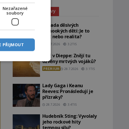
Nezařazené
Paranormální jevy
soubory
Záhada děsivých
černookých dětí: Je to
žert nebo realita?
29.7.2026
3.2TIS
E PŘIJMOUT
Pláž v Dieppe: Znějí tu
ozvěny mrtvých vojáků?
PREMIUM
28.7.2026
3.1TIS
Lady Gaga i Keanu
Reeves: Pronásledují je
přízraky?
28.7.2026
3.4TIS
Hudebník Sting: Vyvolaly
jeho rockové hity
temnou sílu?