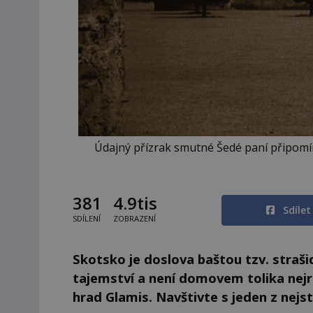
Údajný přízrak smutné Šedé paní připomíná
381
4.9tis
Sdíle
SDÍLENÍ
ZOBRAZENÍ
Skotsko je doslova baštou tzv. straši
tajemství a není domovem tolika nejr
hrad Glamis. Navštivte s jeden z nejst