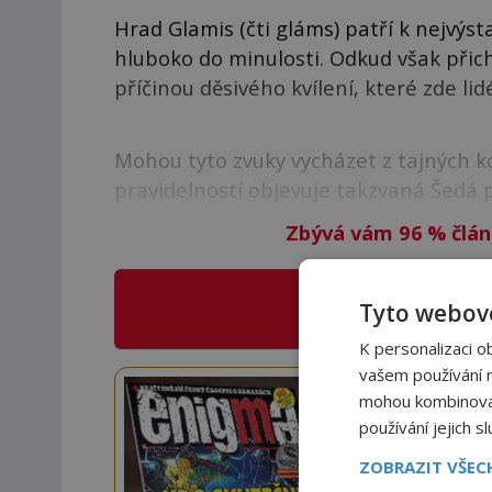
Hrad Glamis (čti gláms) patří k nejvýs
hluboko do minulosti. Odkud však přich
příčinou děsivého kvílení, které zde lid
Mohou tyto zvuky vycházet z tajných k
pravidelností objevuje takzvaná Šedá 
Zbývá vám 96
%
člán
CO NABÍZÍ
E
Tyto webové
K personalizaci o
vašem používání na
Staňte
mohou kombinovat 
používání jejich s
Navíc
ZOBRAZIT VŠE