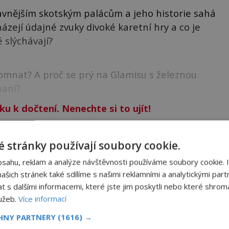
tavnějším skotským palácům a jeho historie sahá
ázejí údajné zvuky divoké karetní hry a co je
é slýchávají?
omnat? A proč se prý na Glamisu s železnou
paní?
ku k dočtení. Nenechte si to ujít!
NIGMAPLUS PREMIUM?
 stránky používají soubory cookie.
bsahu, reklam a analýze návštěvnosti používáme soubory cookie. 
šich stránek také sdílíme s našimi reklamními a analytickými partn
 se naším
Premium
čtenářem a
odemkněte
si tento
s dalšími informacemi, které jste jim poskytli nebo které shromá
i
tisíce
dalších
skvělých článků
.
lužeb.
Více informací
 od nás obdržíte i celou řadu
hodnotných bonusů
!
CHNY PARTNERY
(1616) →