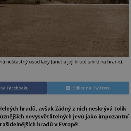
 nešťastný osud lady Janet a její kruté smrti na hranici.
t na Facebooku
Sdílet na Twitteru
delných hradů, avšak žádný z nich neskrývá tolik
ůznějších nevysvětlitelných jevů jako impozantní
rašidelnějších hradů v Evropě!