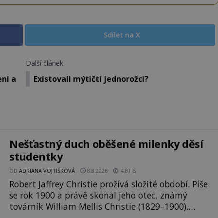
Sdílet na X
Další článek
eni a
Existovali mýtičtí jednorožci?
Nešťastný duch oběšené milenky děsí
studentky
OD
ADRIANA VOJTÍŠKOVÁ
8.8.2026
4.8TIS
Robert Jaffrey Christie prožívá složité období. Píše
se rok 1900 a právě skonal jeho otec, známý
továrník William Mellis Christie (1829–1900).
Smutná událost je ale doprovázena ohromným