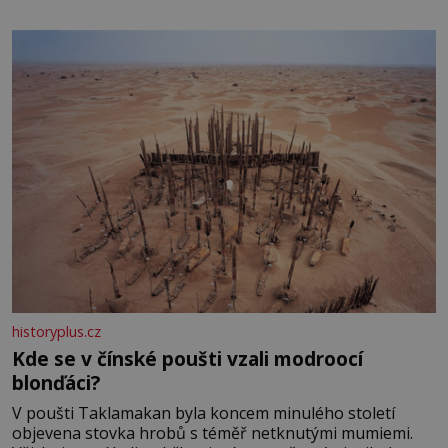
historyplus.cz
Kde se v čínské poušti vzali modroocí
blonďáci?
V poušti Taklamakan byla koncem minulého století
objevena stovka hrobů s téměř netknutými mumiemi.