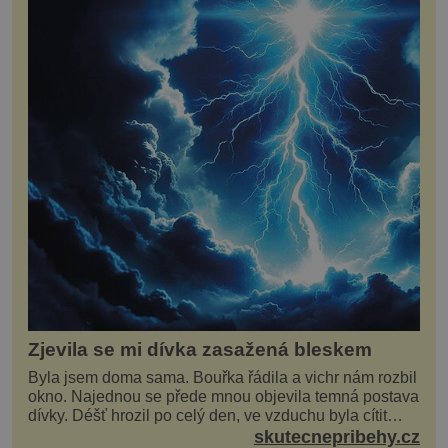
Zjevila se mi dívka zasažená bleskem
Byla jsem doma sama. Bouřka řádila a vichr nám rozbil
okno. Najednou se přede mnou objevila temná postava
dívky. Déšť hrozil po celý den, ve vzduchu byla cítit
bouřka. Do topolů před domem se opřel ví...
skutecnepribehy.cz