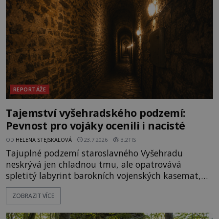
REPORTÁŽE
Tajemství vyšehradského podzemí:
Pevnost pro vojáky ocenili i nacisté
OD
HELENA STEJSKALOVÁ
23.7.2026
3.2TIS
Tajuplné podzemí staroslavného Vyšehradu
neskrývá jen chladnou tmu, ale opatrovává
spletitý labyrint barokních vojenských kasemat,
zapomenuté chrámy a vzácné národní poklady.
ZOBRAZIT VÍCE
Hluboko uvnitř mohutné skály nad řekou Vltavou
pulzuje skrytá historie, která se dodnes úspěšně