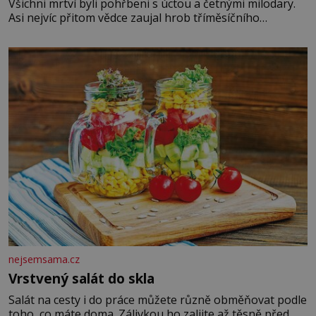
Všichni mrtví byli pohřbeni s úctou a četnými milodary.
Asi nejvíc přitom vědce zaujal hrob tříměsíčního
chlapečka s modrou filcovou čapkou, z níž se draly
blonďaté vlásky. Fakt, že jsou těla dávných lidí nesmírně
dobře zachovalá, přičítají odborníci zdejším klimatickým
podmínkám. Sucho, prosolené písky a extrémně
nejsemsama.cz
Vrstvený salát do skla
Salát na cesty i do práce můžete různě obměňovat podle
toho, co máte doma. Zálivkou ho zalijte až těsně před