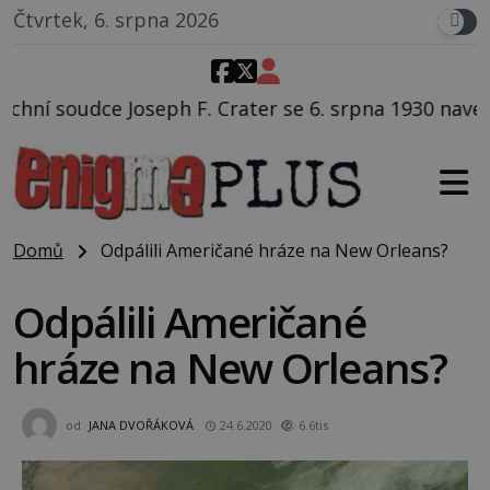
Čtvrtek, 6. srpna 2026
ater se 6. srpna 1930 navečeří ve své oblíbené restau
Domů
Odpálili Američané hráze na New Orleans?
Odpálili Američané
hráze na New Orleans?
od
JANA DVOŘÁKOVÁ
24.6.2020
6.6tis