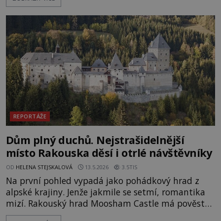
Erich von Däniken? Orbitální stanice Viking 1
přelétá na oběžné dráze nad rudou planetou. Když
je umělá družice od povrchu Marsu vzdálena asi
1873 kilometrů, nachá
REPORTÁŽE
Dům plný duchů. Nejstrašidelnější
místo Rakouska děsí i otrlé návštěvníky
OD
HELENA STEJSKALOVÁ
13.5.2026
3.5TIS
Na první pohled vypadá jako pohádkový hrad z
alpské krajiny. Jenže jakmile se setmí, romantika
mizí. Rakouský hrad Moosham Castle má pověst
nejděsivějšího domu v celé zemi. Lidé tu údajně