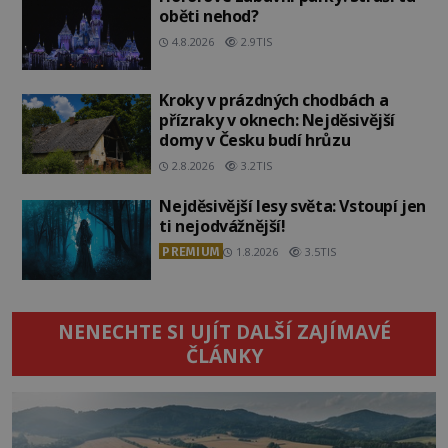
oběti nehod?
4.8.2026
2.9TIS
Kroky v prázdných chodbách a
přízraky v oknech: Nejděsivější
domy v Česku budí hrůzu
2.8.2026
3.2TIS
Nejděsivější lesy světa: Vstoupí jen
ti nejodvážnější!
PREMIUM
1.8.2026
3.5TIS
NENECHTE SI UJÍT DALŠÍ ZAJÍMAVÉ
ČLÁNKY