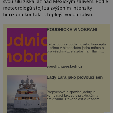
svou sílu získal až nad Mexickým zálivem. Podle
meteorologů stojí za zvýšením intenzity
hurikánu kontakt s teplejší vodou zálivu.
ROUDNICKÉ VINOBRANÍ
Letos poprvé podle nového konceptu
– přímo v historickém jádru města a
pro všechny zcela zdarma. Hlavní
program se odehraje na Karlově a
Husově náměstí. Návštěvníci se
mohou těšit na víno, burčák, pes...
epochanacestach.cz
Lady Lara jako plovoucí sen
Přepychová dispozice jachty je
kombinací luxusu s praktickým a
efektivním. Dokonalost v každém
detailu představuje značka Fendi
Casa, kterou byly vybaveny její
paluby. Monacký přístav nabízí