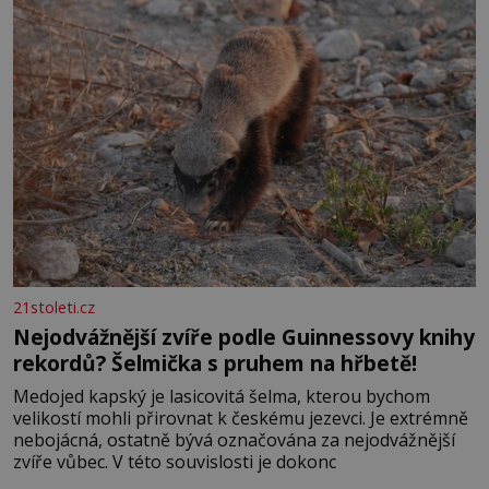
21stoleti.cz
Nejodvážnější zvíře podle Guinnessovy knihy
rekordů? Šelmička s pruhem na hřbetě!
Medojed kapský je lasicovitá šelma, kterou bychom
velikostí mohli přirovnat k českému jezevci. Je extrémně
nebojácná, ostatně bývá označována za nejodvážnější
zvíře vůbec. V této souvislosti je dokonc