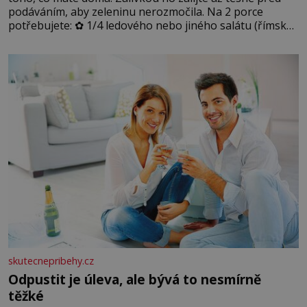
podáváním, aby zeleninu nerozmočila. Na 2 porce
potřebujete: ✿ 1/4 ledového nebo jiného salátu (římský
salát, polníček…) ✿ 1 malá konzerva kukuřice ✿ ½
okurky ✿ 2 rajčata Zálivka: ✿ 4 lžíce olivového oleje ✿ 1
lžíci citronové šťávy ✿ ½ stroužku
skutecnepribehy.cz
Odpustit je úleva, ale bývá to nesmírně
těžké