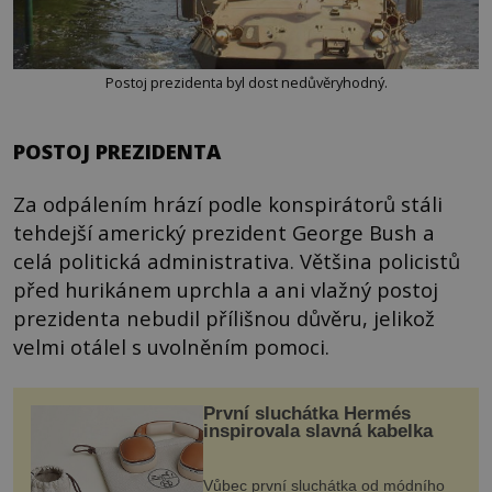
Postoj prezidenta byl dost nedůvěryhodný.
POSTOJ PREZIDENTA
Za odpálením hrází podle konspirátorů stáli
tehdejší americký prezident George Bush a
celá politická administrativa. Většina policistů
před hurikánem uprchla a ani vlažný postoj
prezidenta nebudil přílišnou důvěru, jelikož
velmi otálel s uvolněním pomoci.
První sluchátka Hermés
inspirovala slavná kabelka
Vůbec první sluchátka od módního