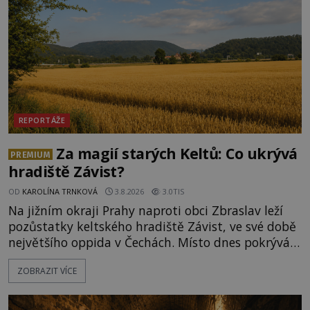
REPORTÁŽE
Za magií starých Keltů: Co ukrývá
PREMIUM
hradiště Závist?
OD
KAROLÍNA TRNKOVÁ
3.8.2026
3.0TIS
Na jižním okraji Prahy naproti obci Zbraslav leží
pozůstatky keltského hradiště Závist, ve své době
největšího oppida v Čechách. Místo dnes pokrývá
les, zbytky po kdysi monumentálním hradišti jsou
ZOBRAZIT VÍCE
ale v terénu patrné stále. Co dalšího tu po Keltech
zůstalo? Prozkoumejte to spolu s ENIGMOU! Na
vrch Hr