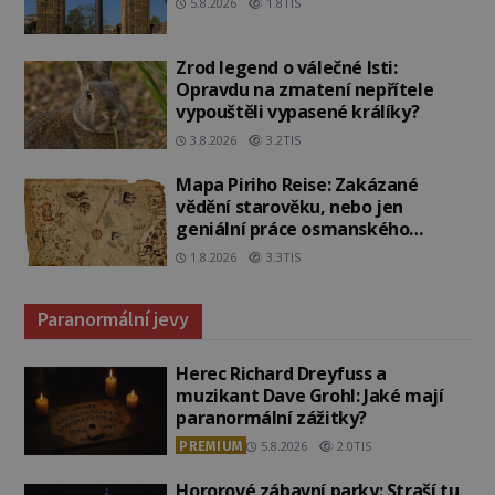
5.8.2026
1.8TIS
Zrod legend o válečné lsti:
Opravdu na zmatení nepřítele
vypouštěli vypasené králíky?
3.8.2026
3.2TIS
Mapa Piriho Reise: Zakázané
vědění starověku, nebo jen
geniální práce osmanského
admirála?
1.8.2026
3.3TIS
Paranormální jevy
Herec Richard Dreyfuss a
muzikant Dave Grohl: Jaké mají
paranormální zážitky?
PREMIUM
5.8.2026
2.0TIS
Hororové zábavní parky: Straší tu