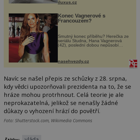
iluxus.cz
dnes umož...
Konec Vagnerové s
Francouzem?
Smutný konec příběhu? Herečka ze
seriálu Studna, Hana Vagnerová
(42), poslední dobou nepůsobí
nejšťastněji. Ačkoli časy její anorexie
jsou už dávno pryč a opět se pyšnila
ženskými křivkami, najednou s...
nasehvezdy.cz
Navíc se našel přepis ze schůzky z 28. srpna,
kdy vědci upozorňovali prezidenta na to, že se
hráze mohou protrhnout. Celá teorie je ale
neprokazatelná, jelikož se nenašly žádné
důkazy o vyhození hrází do povětří.
Foto: Shutterstock.com, Wikimedia Commons
vláda
Štítky: