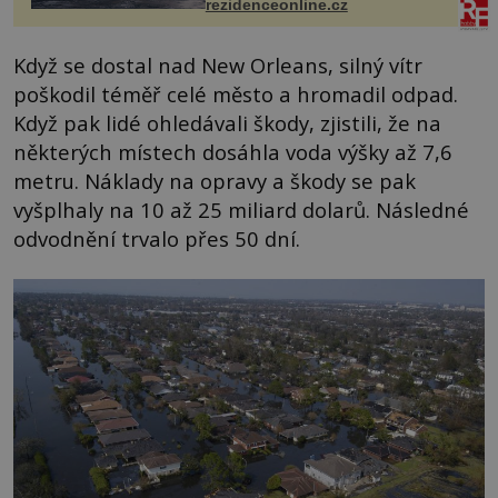
každoročn...
rezidenceonline.cz
Když se dostal nad New Orleans, silný vítr
poškodil téměř celé město a hromadil odpad.
Když pak lidé ohledávali škody, zjistili, že na
některých místech dosáhla voda výšky až 7,6
metru. Náklady na opravy a škody se pak
vyšplhaly na 10 až 25 miliard dolarů. Následné
odvodnění trvalo přes 50 dní.