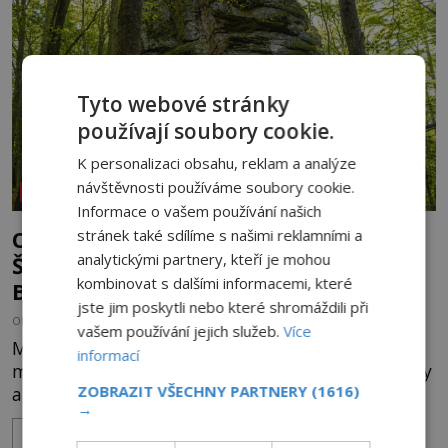
vyhýbá shonu moderní metropole. Místo, ke
kterému se vážou nejstarší české mýty, ve svých
temných útrobách střeží monumentální
Tyto webové stránky
používají soubory cookie.
K personalizaci obsahu, reklam a analýze
návštěvnosti používáme soubory cookie.
REPORTÁŽE
Informace o vašem používání našich
stránek také sdílíme s našimi reklamními a
Otvírají se brány do jiné dimenze:
analytickými partnery, kteří je mohou
Šokující tajemství skrytá ve Velkém
kombinovat s dalšími informacemi, které
Blaníku
jste jim poskytli nebo které shromáždili při
OD
HELENA STEJSKALOVÁ
21.7.2026
3.4TIS
vašem používání jejich služeb.
Více
Mýty opředený masiv Velkého Blaníku vzbuzuje
informací
mezi záhadology mrazení, neboť jeho suťové svahy
ZOBRAZIT VŠECHNY PARTNERY
(1616)
a mlčenlivé skalní útesy podle mnoha svědectví
→
fungují jako anomální zóny, kde selhává lidské
ZOBRAZIT VÍCE
vnímání času i prostoru. Geologické anomálie hory