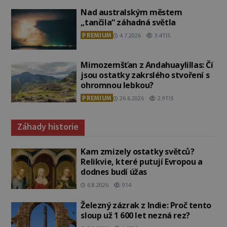
Nad australským městem
„tančila“ záhadná světla
PREMIUM
4.7.2026
3.4TIS
Mimozemšťan z Andahuaylillas: Čí
jsou ostatky zakrslého stvoření s
ohromnou lebkou?
PREMIUM
26.6.2026
2.9TIS
Záhady historie
Kam zmizely ostatky světců?
Relikvie, které putují Evropou a
dodnes budí úžas
6.8.2026
914
Železný zázrak z Indie: Proč tento
sloup už 1 600 let nezná rez?