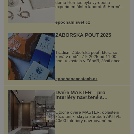
domu Hermès byla vyrobena
experimentálním laboratoří Hermès
Ateliers Horizons. Elegantní gadget
si vyžádal dva roky vývoje a chlubí
se ručně šitou hovězí kůží a
epochalnisvet.cz
kovový...
ZÁBOŘSKÁ POUŤ 2025
Tradiční Zábořská pouť, která se
koná v neděli 7.9.2025 od 11:00
hod. u kostela v Záboří, části obce
Kly u Mělníka. V programu naleznete
komentovanou prohlídku kostela,
dobovou hudbu, řemesla, atrakce...
epochanacestach.cz
Dveře MASTER – pro
interiéry navržené s
rozumem i vášní!
Otočné dveře MASTER, opláštění
kůže antik, skrytá zárubeň AKTIVE
40/00 Interiéry navrhované na
zakázku často vyžadují atypické
rozměry nejen nábytku, ale i
otvorových prvků. Technické zázemí