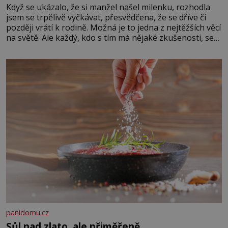
Když se ukázalo, že si manžel našel milenku, rozhodla
jsem se trpělivě vyčkávat, přesvědčena, že se dříve či
později vrátí k rodině. Možná je to jedna z nejtěžších věcí
na světě. Ale každý, kdo s tím má nějaké zkušenosti, se
zapřísahá, že pokud odpustíte, znatelně se vám uleví.
Když se ke mně doneslo, že si manžel pořídil milenku,
panidomu.cz
Sůl nad zlato, ale přiměřeně