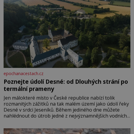
epochanacestach.cz
Poznejte údolí Desné: od Dlouhých strání po
termální prameny
Jen málokteré místo v České republice nabízí tolik
rozmanitých zážitků na tak malém území jako údolí řeky
Desné v srdci Jeseníků. Během jediného dne můžete
nahlédnout do útrob jedné z nejvýznamnějších vodních
elektráren v Evropě, vydat se na horské hřebeny, projet
se na koloběžce a den zakončit poznáváním památek ve
Velkých Losinách nebo v termálním