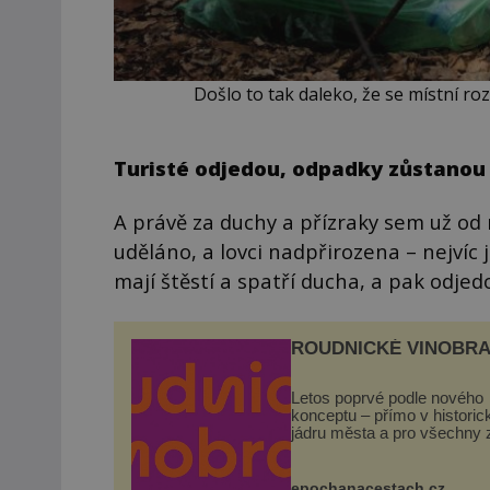
Došlo to tak daleko, že se místní rozh
Turisté odjedou, odpadky zůstanou
A právě za duchy a přízraky sem už od r
uděláno, a lovci nadpřirozena – nejvíc 
mají štěstí a spatří ducha, a pak odjed
ROUDNICKÉ VINOBRA
Letos poprvé podle nového
konceptu – přímo v histori
jádru města a pro všechny 
zdarma. Hlavní program se
odehraje na Karlově a Hus
náměstí. Návštěvníci se m
epochanacestach.cz