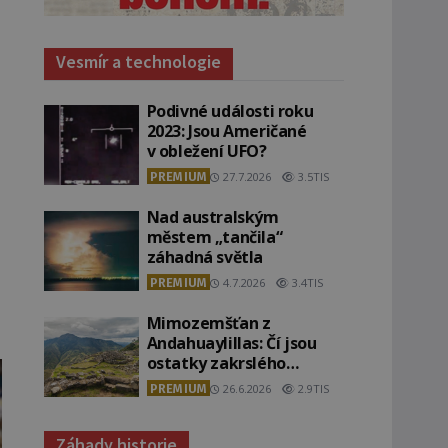
Vesmír a technologie
Podivné události roku
2023: Jsou Američané
v obležení UFO?
PREMIUM
27.7.2026
3.5TIS
Nad australským
městem „tančila“
záhadná světla
PREMIUM
4.7.2026
3.4TIS
Mimozemšťan z
Andahuaylillas: Čí jsou
ostatky zakrslého
stvoření s ohromnou
PREMIUM
26.6.2026
2.9TIS
lebkou?
Záhady historie