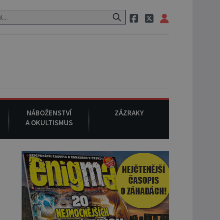
neznámého původu.
7. srpna 1994
: Na americké městečko Oakville
NÁBOŽENSTVÍ
ZÁZRAKY
A OKULTISMUS