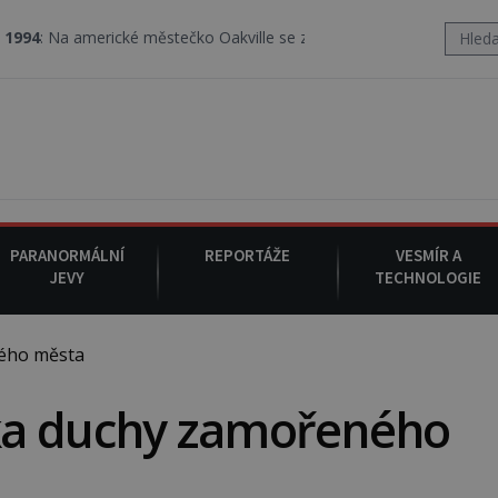
rické městečko Oakville se z nebe snáší podivná rosolovitá látka 
PARANORMÁLNÍ
REPORTÁŽE
VESMÍR A
JEVY
TECHNOLOGIE
ého města
ka duchy zamořeného