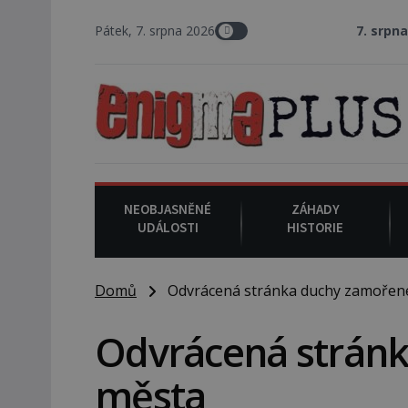
Pátek, 7. srpna 2026
7. srpna 1994
: Na ame
NEOBJASNĚNÉ
ZÁHADY
UDÁLOSTI
HISTORIE
Domů
Odvrácená stránka duchy zamořen
Odvrácená strán
města