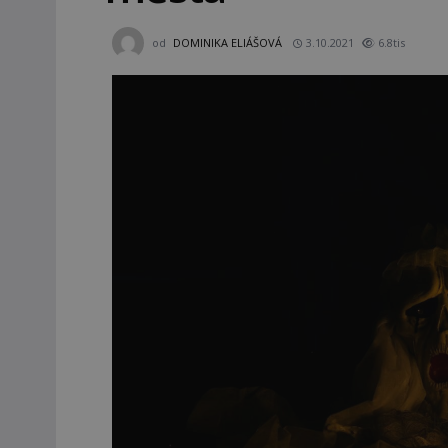
od
DOMINIKA ELIÁŠOVÁ
3.10.2021
6.8tis