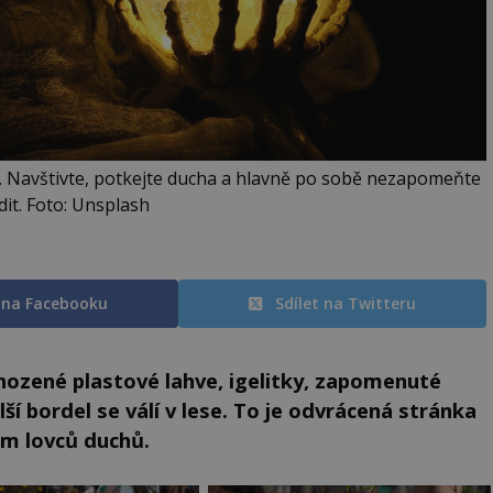
hů. Navštivte, potkejte ducha a hlavně po sobě nezapomeňte
dit. Foto: Unsplash
t na Facebooku
Sdílet na Twitteru
ozené plastové lahve, igelitky, zapomenuté
í bordel se válí v lese. To je odvrácená stránka
em lovců duchů.