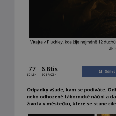
Vítejte v Pluckley, kde žije nejméně 12 duc
ukli
77
6.8tis
Sdíle
SDÍLENÍ
ZOBRAZENÍ
Odpadky všude, kam se podíváte. Odh
nebo odhozené tábornické náčiní a dalš
života v městečku, které se stane cíl