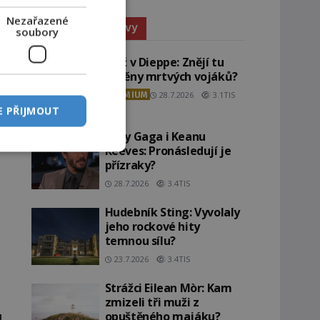
Nezařazené
Paranormální jevy
soubory
Pláž v Dieppe: Znějí tu
ozvěny mrtvých vojáků?
PREMIUM
28.7.2026
3.1TIS
E PŘIJMOUT
Lady Gaga i Keanu
Reeves: Pronásledují je
přízraky?
28.7.2026
3.4TIS
Hudebník Sting: Vyvolaly
jeho rockové hity
temnou sílu?
23.7.2026
3.4TIS
Strážci Eilean Mòr: Kam
zmizeli tři muži z
opuštěného majáku?