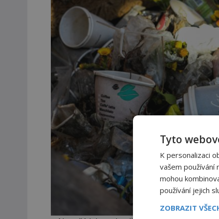
Tyto webové
K personalizaci o
vašem používání na
mohou kombinovat 
používání jejich s
ZOBRAZIT VŠE