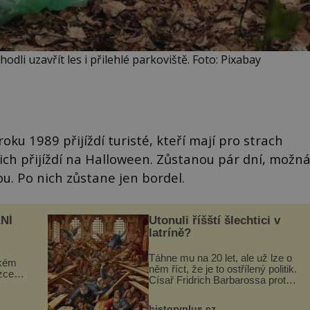
odli uzavřít les i přilehlé parkoviště. Foto: Pixabay
oku 1989 přijíždí turisté, kteří mají pro strach
jich přijíždí na Halloween. Zůstanou pár dní, možn
ou. Po nich zůstane jen bordel.
NÍ
Utonuli říšští šlechtici v
latríně?
Táhne mu na 20 let, ale už lze o
ckém
něm říct, že je to ostřílený politik.
zcela
Císař Fridrich Barbarossa proto
posílá svého syna a dědice
ově
Jindřicha VI. do Erfurtu, aby se
ohou
historyplus.cz