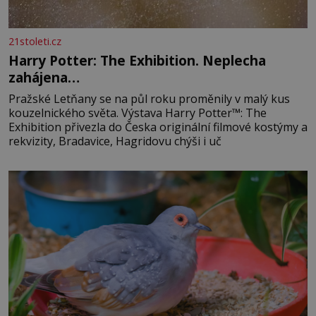
21stoleti.cz
Harry Potter: The Exhibition. Neplecha
zahájena…
Pražské Letňany se na půl roku proměnily v malý kus
kouzelnického světa. Výstava Harry Potter™: The
Exhibition přivezla do Česka originální filmové kostýmy a
rekvizity, Bradavice, Hagridovu chýši i uč