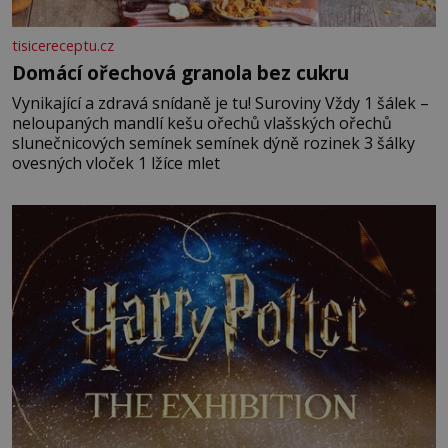
tisicereceptu.cz
Domácí ořechová granola bez cukru
Vynikající a zdravá snídaně je tu! Suroviny Vždy 1 šálek –
neloupaných mandlí kešu ořechů vlašských ořechů
slunečnicových semínek semínek dýně rozinek 3 šálky
ovesných vloček 1 lžíce mlet