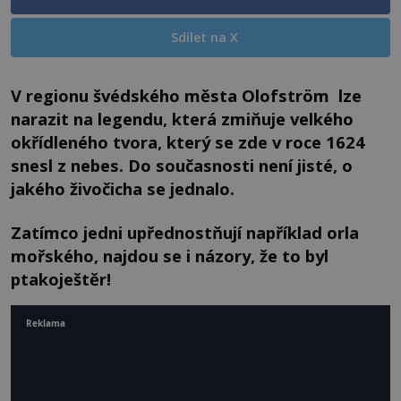
Sdílet na X
V regionu švédského města Olofström lze
narazit na legendu, která zmiňuje velkého
okřídleného tvora, který se zde v roce 1624
snesl z nebes. Do současnosti není jisté, o
jakého živočicha se jednalo.
Zatímco jedni upřednostňují například orla
mořského, najdou se i názory, že to byl
ptakoještěr!
Reklama