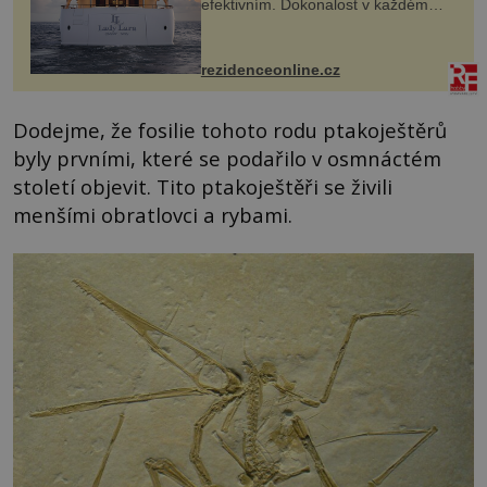
efektivním. Dokonalost v každém
detailu představuje značka Fendi
Casa, kterou byly vybaveny její
paluby. Monacký přístav nabízí
každoročn...
rezidenceonline.cz
Dodejme, že fosilie tohoto rodu ptakoještěrů
byly prvními, které se podařilo v osmnáctém
století objevit. Tito ptakoještěři se živili
menšími obratlovci a rybami.