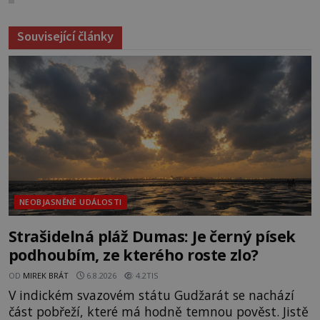
Související články
NEOBJASNĚNÉ UDÁLOSTI
Strašidelná pláž Dumas: Je černý písek
podhoubím, ze kterého roste zlo?
OD
MIREK BRÁT
6.8.2026
4.2TIS
V indickém svazovém státu Gudžarát se nachází
část pobřeží, které má hodně temnou pověst. Jistě