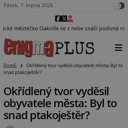
Pátek, 7. srpna 2026
le se z nebe snáší podivná rosolovitá látka neznám
Domů
Okřídlený tvor vyděsil obyvatele města: Byl to
snad ptakoještěr?
Okřídlený tvor vyděsil
obyvatele města: Byl to
snad ptakoještěr?