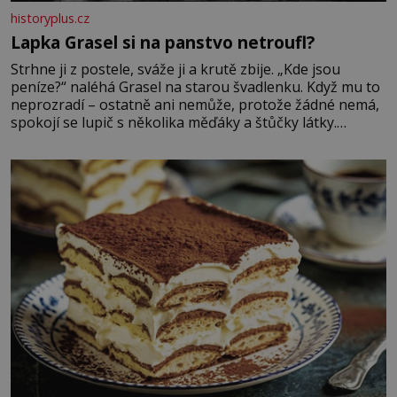
historyplus.cz
Lapka Grasel si na panstvo netroufl?
Strhne ji z postele, sváže ji a krutě zbije. „Kde jsou
peníze?“ naléhá Grasel na starou švadlenku. Když mu to
neprozradí – ostatně ani nemůže, protože žádné nemá,
spokojí se lupič s několika měďáky a štůčky látky.
Zraněná žena pár dní nato umírá. Je to muž nebývale
krutý. Jeho činy budí hrůzu ještě dlouho po jeho smrti