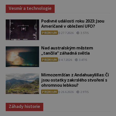
Vesmír a technologie
Podivné události roku 2023: Jsou
Američané v obležení UFO?
PREMIUM
27.7.2026
3.5TIS
Nad australským městem
„tančila“ záhadná světla
PREMIUM
4.7.2026
3.4TIS
Mimozemšťan z Andahuaylillas: Čí
jsou ostatky zakrslého stvoření s
ohromnou lebkou?
PREMIUM
26.6.2026
2.9TIS
Záhady historie