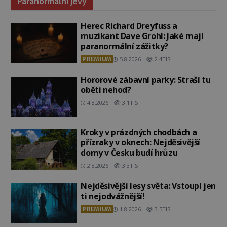
Paranormální jevy
Herec Richard Dreyfuss a
muzikant Dave Grohl: Jaké mají
paranormální zážitky?
PREMIUM
5.8.2026
2.4TIS
Hororové zábavní parky: Straší tu
oběti nehod?
4.8.2026
3.1TIS
Kroky v prázdných chodbách a
přízraky v oknech: Nejděsivější
domy v Česku budí hrůzu
2.8.2026
3.3TIS
Nejděsivější lesy světa: Vstoupí jen
ti nejodvážnější!
PREMIUM
1.8.2026
3.5TIS