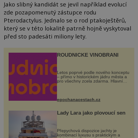
Jako slibný kandidát se jevil například evolucí
zde pozapomenutý zástupce rodu
Pterodactylus. Jednalo se o rod ptakoještěrů,
který se v této lokalitě patrně hojně vyskytoval
před sto padesáti miliony lety.
ROUDNICKÉ VINOBRANÍ
Letos poprvé podle nového konceptu
– přímo v historickém jádru města a
pro všechny zcela zdarma. Hlavní
program se odehraje na Karlově a
Husově náměstí. Návštěvníci se
mohou těšit na víno, burčák, pes...
epochanacestach.cz
Lady Lara jako plovoucí sen
Přepychová dispozice jachty je
kombinací luxusu s praktickým a