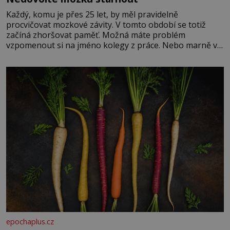
Každý, komu je přes 25 let, by měl pravidelně
procvičovat mozkové závity. V tomto období se totiž
začíná zhoršovat paměť. Možná máte problém
vzpomenout si na jméno kolegy z práce. Nebo marně v
paměti lovíte název knížky, kterou jste nedávno přečetli.
Je to opravdu tak, s věkem jako kdyby se paměť
rozhodla stávkovat. Cvičte
epochaplus.cz