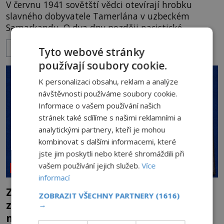
V červnu 1941 sovětští vědci otevírají hrobku
slavného dobyvatele Tamerlána v uzbeckém
Samarkandu. O dva dny později nacistické
Německo zahajuje operaci Barbarossa a napadá
ZOBRAZIT VÍCE
Sovětský svaz. Shoda dat je natolik zarážející, že se
Tyto webové stránky
rodí jedna z nejslavnějších „kleteb“ 20. století. Je
používají soubory cookie.
na legendě něco pravdy, nebo jde jen o fascinující
K personalizaci obsahu, reklam a analýze
souhru okolností? Když antropolog Michail
návštěvnosti používáme soubory cookie.
Gerasimov (1907-1970) a
Informace o vašem používání našich
stránek také sdílíme s našimi reklamními a
analytickými partnery, kteří je mohou
kombinovat s dalšími informacemi, které
jste jim poskytli nebo které shromáždili při
vašem používání jejich služeb.
Více
NEOBJASNĚNÉ UDÁLOSTI
informací
Záhada Rohoncského kodexu: Ukrývá
ZOBRAZIT VŠECHNY PARTNERY
(1616)
zapomenutý jazyk, tajnou šifru, nebo
→
mistrovský podvrh?