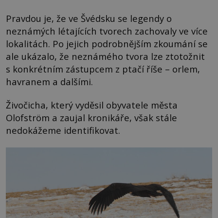
Pravdou je, že ve Švédsku se legendy o
neznámých létajících tvorech zachovaly ve více
lokalitách. Po jejich podrobnějším zkoumání se
ale ukázalo, že neznámého tvora lze ztotožnit
s konkrétním zástupcem z ptačí říše – orlem,
havranem a dalšími.
Živočicha, který vyděsil obyvatele města
Olofström a zaujal kronikáře, však stále
nedokážeme identifikovat.