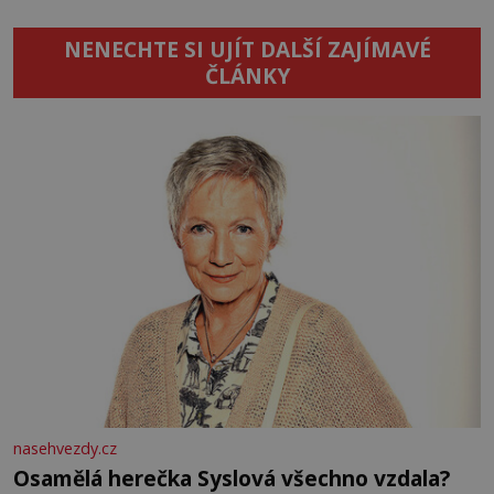
NENECHTE SI UJÍT DALŠÍ ZAJÍMAVÉ
ČLÁNKY
nasehvezdy.cz
Osamělá herečka Syslová všechno vzdala?