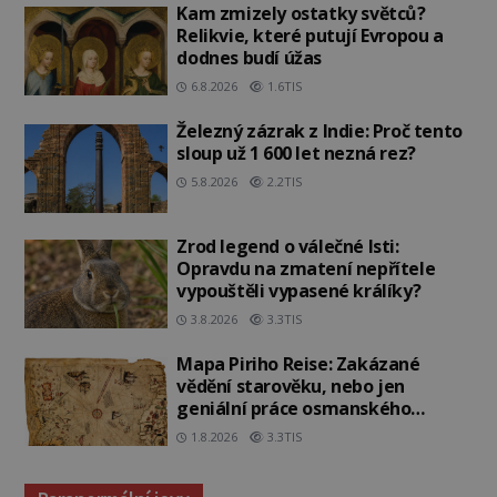
Kam zmizely ostatky světců?
Relikvie, které putují Evropou a
dodnes budí úžas
6.8.2026
1.6TIS
Železný zázrak z Indie: Proč tento
sloup už 1 600 let nezná rez?
5.8.2026
2.2TIS
Zrod legend o válečné lsti:
Opravdu na zmatení nepřítele
vypouštěli vypasené králíky?
3.8.2026
3.3TIS
Mapa Piriho Reise: Zakázané
vědění starověku, nebo jen
geniální práce osmanského
admirála?
1.8.2026
3.3TIS