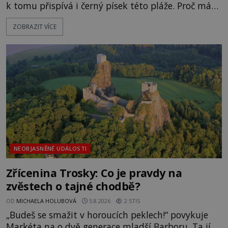
k tomu přispívá i černý písek této pláže. Proč má
pláž takové netypické zbarvení? Nakolik jsou
ZOBRAZIT VÍCE
pravdivé historky, že zde došlo k nevysvětlitelným
zmizením turistů? Ti, kteří se nebojí, nás mohou
následovat. Vstupujeme na pláž Dumas ve městě
Surat. Gu
NEOBJASNĚNÉ UDÁLOSTI
Zřícenina Trosky: Co je pravdy na
zvěstech o tajné chodbě?
OD
MICHAELA HOLUBOVÁ
5.8.2026
2.5TIS
„Budeš se smažit v horoucích peklech!“ povykuje
Markéta na o dvě generace mladší Barboru. Ta jí