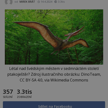
od
MIREK BRÁT
14.4.2024
3.3tis
Létal nad švédským městem v sedmnáctém století
ptakoještěr? Zdroj ilustračního obrázku: DinoTeam,
CC BY-SA 4.0, via Wikimedia Commons
357
3.3tis
SDÍLENÍ
ZOBRAZENÍ
Sdílet na Facebooku