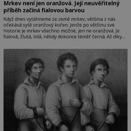
Mrkev není jen oranžová. Její neuvěřitelný
příběh začíná fialovou barvou
Když dnes vytáhneme ze země mrkev, většina z nás
očekává sytě oranžový kořen. Jenže po většinu své
historie je mrkev všechno možné, jen ne oranžová. Je
fialová, žlutá, bílá, někdy dokonce téměř černá. Až díky
stovkám let pečlivého šlechtění se z ní stává zelenina,
bez které si českou zahradu ani nedokážeme představit.
Její příběh je