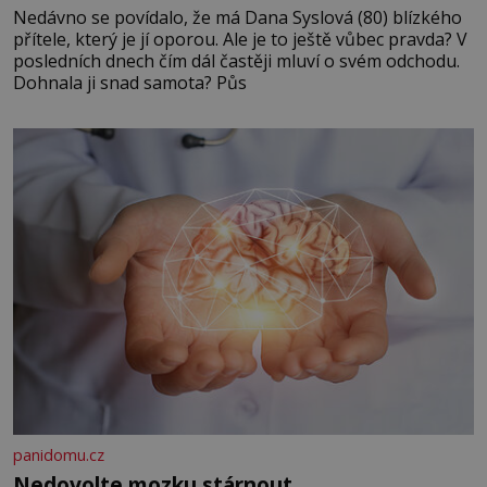
Nedávno se povídalo, že má Dana Syslová (80) blízkého
přítele, který je jí oporou. Ale je to ještě vůbec pravda? V
posledních dnech čím dál častěji mluví o svém odchodu.
Dohnala ji snad samota? Půs
panidomu.cz
Nedovolte mozku stárnout