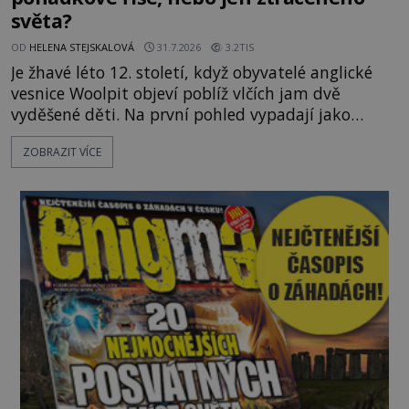
světa?
OD
HELENA STEJSKALOVÁ
31.7.2026
3.2TIS
Je žhavé léto 12. století, když obyvatelé anglické
vesnice Woolpit objeví poblíž vlčích jam dvě
vyděšené děti. Na první pohled vypadají jako
každé jiné, až na jednu děsivou výjimku. Jejich
ZOBRAZIT VÍCE
kůže má nazelenalý odstín, mluví
nesrozumitelnou řečí a odmítají jakékoli jídlo
kromě syrových bobů. Příběh se rychle stává
jednou z největších záhad středověké Anglie a ani
po téměř devíti stech letech není