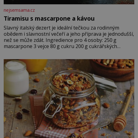
nejsemsama.cz
Tiramisu s mascarpone a kávou
Slavný italský dezert je ideální tečkou za rodinným
obědem i slavnostní večeří a jeho příprava je jednodušší,
než se může zdát. Ingredience pro 4 osoby: 250 g
mascarpone 3 vejce 80 g cukru 200 g cukrářských
piškotů 250 ml silné kávy 2 lžíce amaretta kakao na
posypání Postup: Oddělte žloutky od bílků. Žloutky
vyšlehejte s cukrem do světlé pěny a postupně do nich
vmíchejte mascarpone, aby vznikl hladký