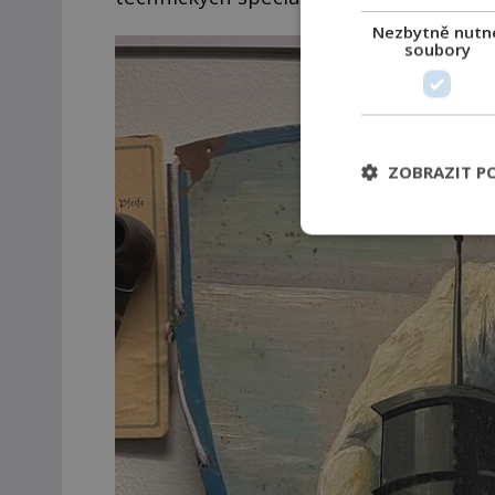
Nezbytně nutn
soubory
ZOBRAZIT P