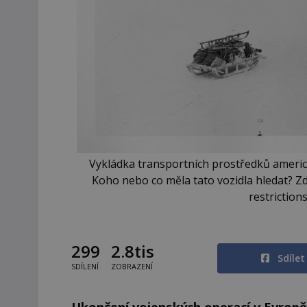
Vykládka transportních prostředků americ
Koho nebo co měla tato vozidla hledat? Zd
restrictio
299
2.8tis
Sdíle
SDÍLENÍ
ZOBRAZENÍ
Ukončení vojenských operací v Evropě