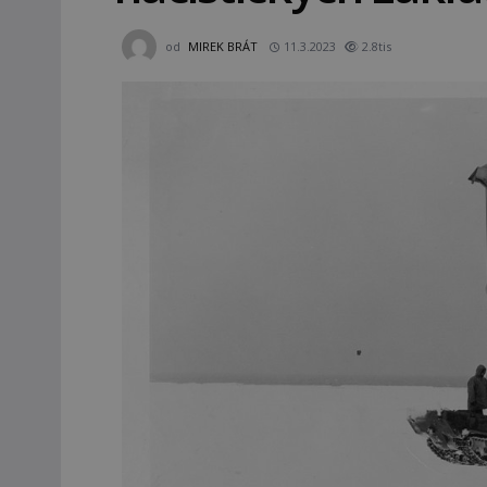
od
MIREK BRÁT
11.3.2023
2.8tis