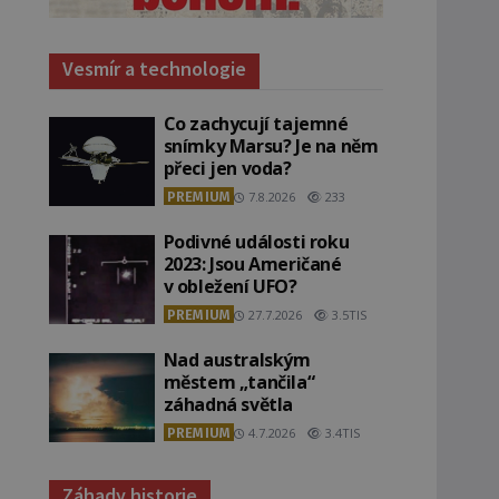
Vesmír a technologie
Co zachycují tajemné
snímky Marsu? Je na něm
přeci jen voda?
PREMIUM
7.8.2026
233
Podivné události roku
2023: Jsou Američané
v obležení UFO?
PREMIUM
27.7.2026
3.5TIS
Nad australským
městem „tančila“
záhadná světla
PREMIUM
4.7.2026
3.4TIS
Záhady historie