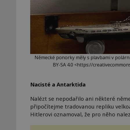
Německé ponorky měly s plavbami v polární
BY-SA 4.0 <https://creativecommon
Nacisté a Antarktida
Nalézt se nepodařilo ani některé něm
připočítejme tradovanou repliku velkoa
Hitlerovi oznamoval, že pro něho nale