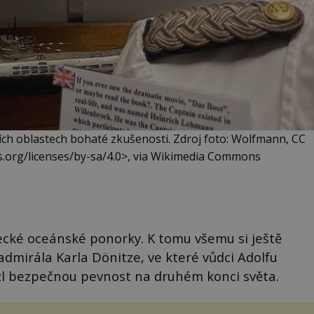
ch oblastech bohaté zkušenosti. Zdroj foto: Wolfmann, CC
s.org/licenses/by-sa/4.0>, via Wikimedia Commons
ecké oceánské ponorky. K tomu všemu si ještě
dmirála Karla Dönitze, ve které vůdci Adolfu
zl bezpečnou pevnost na druhém konci světa.