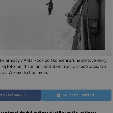
ké armády v Antarktidě po skončení druhé světové války.
roj foto: Smithsonian Institution from United States, No
ns, via Wikimedia Commons
t na Facebooku
Sdílet na Twitteru
 v rámci druhé světové války mělo určitou