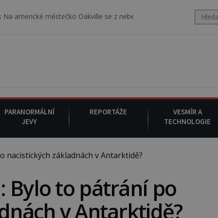
 městečko Oakville se z nebe snáší podivná rosolovitá látka nezná
PARANORMÁLNÍ
REPORTÁŽE
VESMÍR A
JEVY
TECHNOLOGIE
o nacistických základnách v Antarktidě?
 Bylo to pátrání po
adnách v Antarktidě?