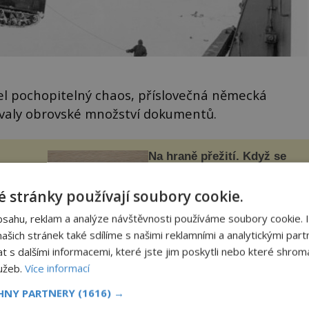
el pochopitelný chaos, příslovečná německá
ovaly obrovské množství dokumentů.
Na hraně přežití. Když se
ká
bezpečnost teprve hledala
a
 stránky používají soubory cookie.
Až do nedávna se na bezpečnost
lina
ve Formuli 1 příliš nehledělo a
ila, že
nehody se jen vršily. Řada pilotů
bsahu, reklam a analýze návštěvnosti používáme soubory cookie. 
elý
to poznala na vlastní kůži, často
s v
šich stránek také sdílíme s našimi reklamními a analytickými partn
s trvalými následky nebo bohužel
ého
epochaplus.cz
i ztrátou života. Dnes
s dalšími informacemi, které jste jim poskytli nebo které shromá
ruhy
nepochopiteln...
lužeb.
Více informací
e ztratily desítky až stovky tisíc vojáků,
CHNY PARTNERY
(1616) →
acistů.