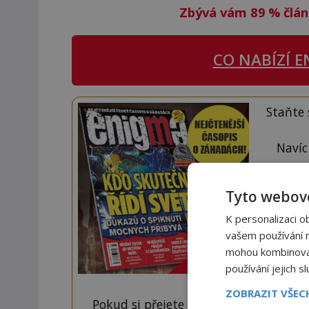
Zbývá vám 89
%
člán
CO NABÍZÍ
E
Staňte
Navíc
Tyto webové
K personalizaci o
vašem používání na
mohou kombinovat 
používání jejich s
ZOBRAZIT VŠE
Pokud si přejete odemknout pouze ten