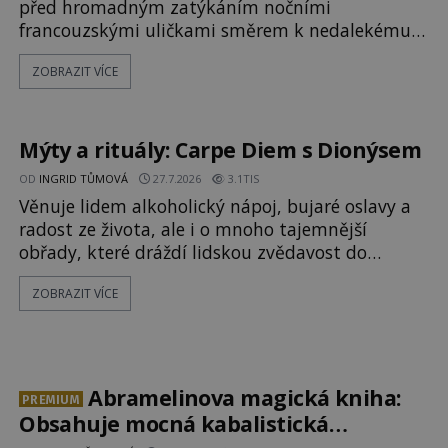
před hromadným zatýkáním nočními
francouzskými uličkami směrem k nedalekému
přístavu. Jeden z nich má přes ramena ranec s
ZOBRAZIT VÍCE
tajemným obsahem. Kapitán lodi už na ně čeká.
„Dejte to do podpalubí a připravte se. Za chvíli
vyplouváme,“ sdělí jim. „Kam máme namířeno,
kapitáne?“ zeptá se ho jeden z templářů. „Do Sk
Mýty a rituály: Carpe Diem s Dionýsem
OD
INGRID TŮMOVÁ
27.7.2026
3.1TIS
Věnuje lidem alkoholický nápoj, bujaré oslavy a
radost ze života, ale i o mnoho tajemnější
obřady, které dráždí lidskou zvědavost do
dnešních dní. Co doopravdy představuje bůh,
ZOBRAZIT VÍCE
jemuž Římané říkají Bakchus? Mytologický příběh
řeckého boha Dionýsa není zrovna idylická
pohádka. Bůh Zeus jej zplodí se svou milenkou
Semelou, což Diova žena Héra nemůže nechat b
Abramelinova magická kniha:
PREMIUM
Obsahuje mocná kabalistická