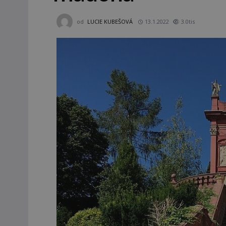
od
LUCIE KUBEŠOVÁ
13.1.2022
3.0tis