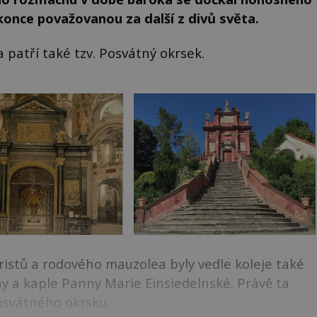
once považovanou za další z divů světa.
patří také tzv. Posvátný okrsek.
ristů a rodového mauzolea byly vedle koleje také
Anny a kaple Panny Marie Einsiedelnské. Právě ta
svátného okrsku.