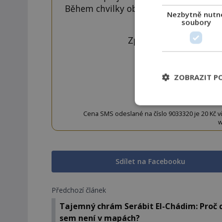
Během chvilky obdržíte číselný kód, k
Nezbytně nutn
tlačí
soubory
Zprávu ve tvaru "CTU 
ZOBRAZIT P
OD
Cena SMS odeslané na číslo 9033320 je 20 Kč vč. 
w
Sdílet na Facebooku
Předchozí článek
Tajemný chrám Serábit El-Chádim: Proč 
sem není v mapách?