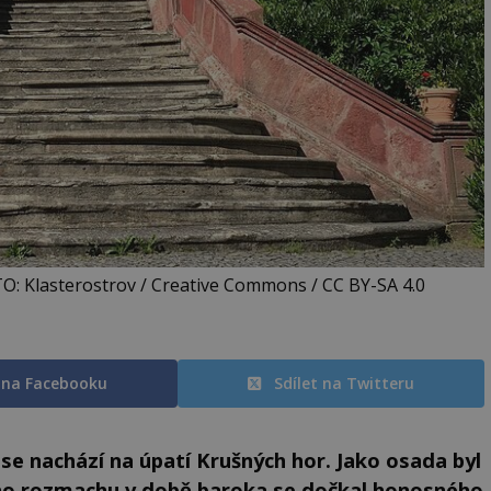
O: Klasterostrov / Creative Commons / CC BY-SA 4.0
t na Facebooku
Sdílet na Twitteru
se nachází na úpatí Krušných hor. Jako osada byl
svého rozmachu v době baroka se dočkal honosného