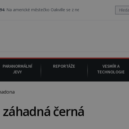
cké městečko Oakville se z nebe snáší podivná rosolovitá látka ne
PARANORMÁLNÍ
REPORTÁŽE
VESMÍR A
JEVY
TECHNOLOGIE
madona
a záhadná černá