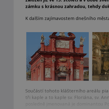
zámku s krásnou zahradou, tehdy dok
K dalším zajímavostem dnešního města 
Součástí tohoto klášterního areálu pia
tři kaple a to kaple sv. Floriána, sv. 
posledně jmenovaná je dominantou Po