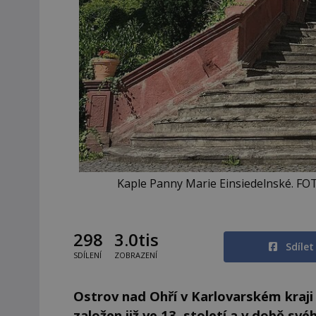
Kaple Panny Marie Einsiedelnské. FOT
298
3.0tis
Sdíle
SDÍLENÍ
ZOBRAZENÍ
Ostrov nad Ohří v Karlovarském kraji 
založen již ve 13. století a v době 