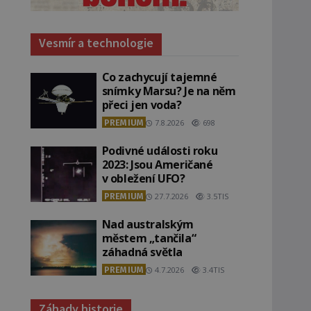
Vesmír a technologie
Co zachycují tajemné
snímky Marsu? Je na něm
přeci jen voda?
PREMIUM
7.8.2026
698
Podivné události roku
2023: Jsou Američané
v obležení UFO?
PREMIUM
27.7.2026
3.5TIS
Nad australským
městem „tančila“
záhadná světla
PREMIUM
4.7.2026
3.4TIS
Záhady historie