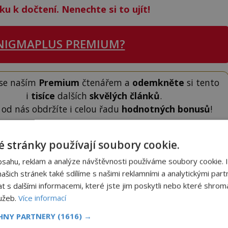
ku k dočtení. Nenechte si to ujít!
NIGMAPLUS PREMIUM?
 se naším
Premium
čtenářem a
odemkněte
si tento
i
tisíce
dalších
skvělých článků
.
 od nás obdržíte i celou řadu
hodnotných bonusů
!
 stránky používají soubory cookie.
ODEMKNOUT ČLÁNEK
bsahu, reklam a analýze návštěvnosti používáme soubory cookie. 
šich stránek také sdílíme s našimi reklamními a analytickými partn
s dalšími informacemi, které jste jim poskytli nebo které shromá
lužeb.
Více informací
CHNY PARTNERY
(1616) →
to článek, můžete tak učinit zasláním jediné SMS.