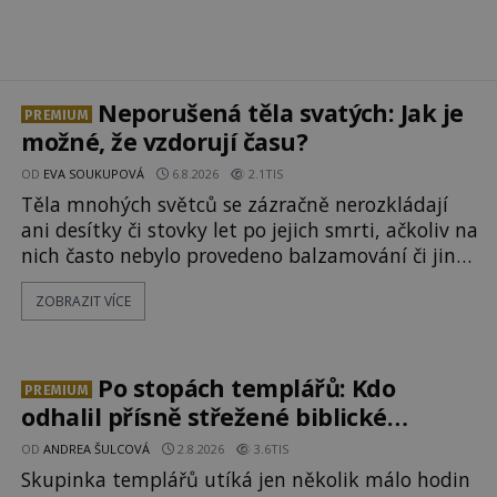
Neporušená těla svatých: Jak je
PREMIUM
možné, že vzdorují času?
OD
EVA SOUKUPOVÁ
6.8.2026
2.1TIS
Těla mnohých světců se zázračně nerozkládají
ani desítky či stovky let po jejich smrti, ačkoliv na
nich často nebylo provedeno balzamování či jiné
pokusy o konzervaci. Neporušené ostatky bývají
ZOBRAZIT VÍCE
považovány za důkaz svatosti zemřelých. Jaké
tajemné síly těla významných náboženských
osobností ochraňují? Na hřbitově u kláštera
Milosrdných
Po stopách templářů: Kdo
PREMIUM
odhalil přísně střežené biblické
tajemství?
OD
ANDREA ŠULCOVÁ
2.8.2026
3.6TIS
Skupinka templářů utíká jen několik málo hodin