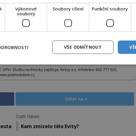
terý opíšete do následujícího okénka a kliknutím na
é
Výkonové
Soubory cílení
Funkční soubory
tko jej odemknete.
soubory
CLANEK" odešlete na číslo
903 33 20
.
ODROBNOSTI
VŠE ODMÍTNOUT
VŠ
EMKNOUT KÓDEM
DPH. Službu technicky zajišťuje Airtoy a.s. Infolinka: 602 777 555,
ww.platmobilem.cz
Sdílet na X
Další článek
cesta
Kam zmizelo tělo Evity?