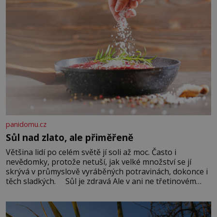
panidomu.cz
Sůl nad zlato, ale přiměřeně
Většina lidí po celém světě jí soli až moc. Často i
nevědomky, protože netuší, jak velké množství se jí
skrývá v průmyslově vyráběných potravinách, dokonce i
těch sladkých. Sůl je zdravá Ale v ani ne třetinovém
množství, než je pro většinu populace běžné. Její
základní složky– sodík a chlór – jsou zásadní pro
správné hospodaření