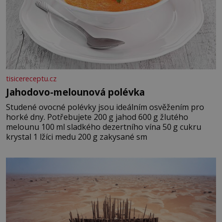
tisicereceptu.cz
Jahodovo-melounová polévka
Studené ovocné polévky jsou ideálním osvěžením pro
horké dny. Potřebujete 200 g jahod 600 g žlutého
melounu 100 ml sladkého dezertního vína 50 g cukru
krystal 1 lžíci medu 200 g zakysané sm