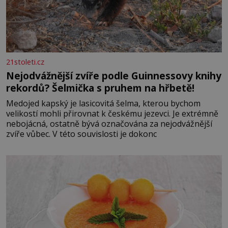
21stoleti.cz
Nejodvážnější zvíře podle Guinnessovy knihy
rekordů? Šelmička s pruhem na hřbetě!
Medojed kapský je lasicovitá šelma, kterou bychom
velikostí mohli přirovnat k českému jezevci. Je extrémně
nebojácná, ostatně bývá označována za nejodvážnější
zvíře vůbec. V této souvislosti je dokonc