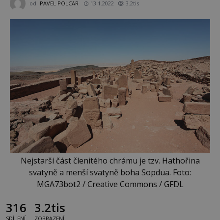
od
PAVEL POLCAR
13.1.2022
3.2tis
Nejstarší část členitého chrámu je tzv. Hathořina
svatyně a menší svatyně boha Sopdua. Foto:
MGA73bot2 / Creative Commons / GFDL
316
3.2tis
SDÍLENÍ
ZOBRAZENÍ