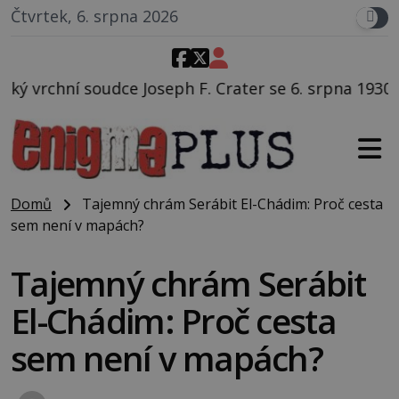
Čtvrtek, 6. srpna 2026
F. Crater se 6. srpna 1930 navečeří ve své oblíbené re
Domů
Tajemný chrám Serábit El-Chádim: Proč cesta
sem není v mapách?
Tajemný chrám Serábit
El-Chádim: Proč cesta
sem není v mapách?