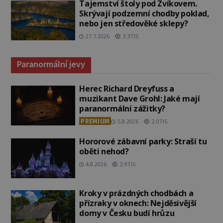
Tajemství štoly pod Zvíkovem.
Skrývají podzemní chodby poklad,
nebo jen středověké sklepy?
27.7.2026
3.3TIS
Paranormální jevy
Herec Richard Dreyfuss a
muzikant Dave Grohl: Jaké mají
paranormální zážitky?
PREMIUM
5.8.2026
2.0TIS
Hororové zábavní parky: Straší tu
oběti nehod?
4.8.2026
2.9TIS
Kroky v prázdných chodbách a
přízraky v oknech: Nejděsivější
domy v Česku budí hrůzu