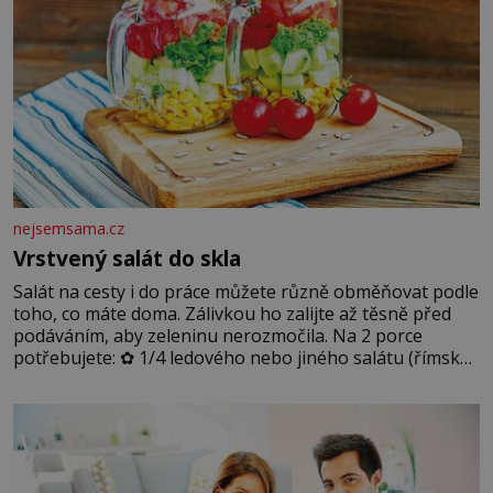
nejsemsama.cz
Vrstvený salát do skla
Salát na cesty i do práce můžete různě obměňovat podle
toho, co máte doma. Zálivkou ho zalijte až těsně před
podáváním, aby zeleninu nerozmočila. Na 2 porce
potřebujete: ✿ 1/4 ledového nebo jiného salátu (římský
salát, polníček…) ✿ 1 malá konzerva kukuřice ✿ ½
okurky ✿ 2 rajčata Zálivka: ✿ 4 lžíce olivového oleje ✿ 1
lžíci citronové šťávy ✿ ½ stroužku