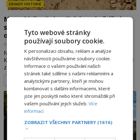
ZÁHADY HISTORIE
Mapa Piriho Reise: Zakázané vědění
starověku, nebo jen geniální práce
Tyto webové stránky
osmanského admirála?
používají soubory cookie.
OD
HELENA STEJSKALOVÁ
1.8.2026
3.3TIS
K personalizaci obsahu, reklam a analýze
Na první pohled jde o obyčejný kus pergamenu.
návštěvnosti používáme soubory cookie.
Když se na něj ale podívají historici, kartografové i
Informace o vašem používání našich
záhadologové, začíná jedna z největších diskusí
stránek také sdílíme s našimi reklamními a
moderní historie. Osmanský admirál Piri Reis roku
ZOBRAZIT VÍCE
1513 kreslí mapu světa, která překvapuje
analytickými partnery, kteří je mohou
přesností pobřeží Afriky a Jižní Ameriky. Někteří v
kombinovat s dalšími informacemi, které
ní vidí důkaz ztracené civilizace nebo dokonce
jste jim poskytli nebo které shromáždili při
znalost Antarktidy dávno před jejím objevením.
vašem používání jejich služeb.
Více
Jiní tvrdí,
informací
ZOBRAZIT VŠECHNY PARTNERY
(1616)
→