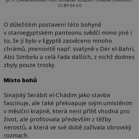
CC-BY-SA-3.0
O důležitém postavení této bohyně
v staroegyptském panteonu svědčí mimo jiné i
to, že jí bylo v Egyptě zasvěceno mnoho
chrámů, jmenovitě např. svatyně v Dér el-Bahrí,
Abú Simbelu a celá řada dalších, z nichž dodnes
zbyly pouze trosky.
Místo bohů
Sinajský Serábit el-Chádim jako stavba
fascinuje, ale také překvapuje svým umístěním
v měsíční krajině, která není příliš vhodná pro
život, ale profitovala především z těžby
nerostů, a která ve své době zažívala obrovský
rozmach.