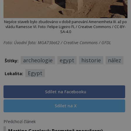
Nejvíce staveb bylo zbudováno v době panování Amenemheta III. až po
vládu Ramesse VI. Foto: Felipe Ligeiro FL / Creative Commons / CC-BY-
SA-4.0
Foto: Úvodní foto: MGA73bot2 / Creative Commons / GFDL
archeologie
egypt
historie
nález
Štítky:
Egypt
Lokalita:
Sdílet na Facebooku
Sdílet na X
Předchozí článek
Martine Carolová: Posmrtně znesvěcený