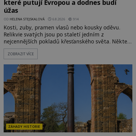
které putují Evropou a dodnes budí
úžas
OD
HELENA STEJSKALOVÁ
6.8.2026
914
Kosti, zuby, pramen vlasů nebo kousky oděvu.
Relikvie svatých jsou po staletí jedním z
nejcennějších pokladů křesťanského světa. Některé
mají pečlivě doloženou historii, jiné provází
ZOBRAZIT VÍCE
záhady, krádeže i nečekané objevy. Jejich osudy
připomínají dobrodružné romány, přesto se opírají
o skutečné historické události. Ve středověké
Evropě mají relikvie mimořádnou hodnotu. Nejsou
jen předmětem úcty
ZÁHADY HISTORIE