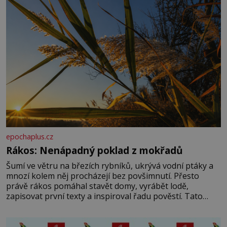
epochaplus.cz
Rákos: Nenápadný poklad z mokřadů
Šumí ve větru na březích rybníků, ukrývá vodní ptáky a
mnozí kolem něj procházejí bez povšimnutí. Přesto
právě rákos pomáhal stavět domy, vyrábět lodě,
zapisovat první texty a inspiroval řadu pověstí. Tato
skromná, ale užitečná rostlina provází člověka už tisíce
let. Většina lidí vnímá rákos jen jako obyčejnou kulisu
letního koupání. Stačí se však podívat