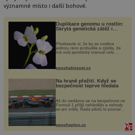
významné místo i další bohové.
Duplikace genomu u rostlin:
Skrytá genetická zátěž i
evoluční výhoda
Představte si, že by se rostlina
jednou ráno probudila a zjistila, že
má svůj genetický manuál celý
dvakrát. Přesně to se občas v
přírodě stane – a podle nového
výzkumu to může být pro druhy
epochalnisvet.cz
vstupenka...
Na hraně přežití. Když se
bezpečnost teprve hledala
Až do nedávna se na bezpečnost ve
Formuli 1 příliš nehledělo a nehody
se jen vršily. Řada pilotů to poznala
na vlastní kůži, často s trvalými
následky nebo bohužel i ztrátou
života. Dnes nepochopiteln...
epochaplus.cz