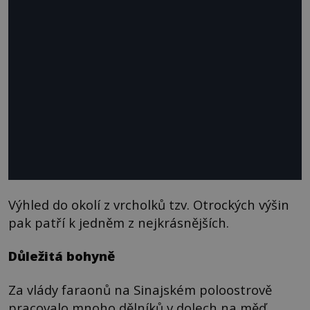
Výhled do okolí z vrcholků tzv. Otrockých výšin
pak patří k jedněm z nejkrásnějších.
Důležitá bohyně
Za vlády faraonů na Sinajském poloostrově
pracovalo mnoho dělníků v dolech na měď,