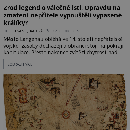
Zrod legend o válečné lsti: Opravdu na
zmatení nepřítele vypouštěli vypasené
králíky?
OD
HELENA STEJSKALOVÁ
3.8.2026
3.2TIS
Město Langenau obléhá ve 14. století nepřátelské
vojsko, zásoby docházejí a obránci stojí na pokraji
kapitulace. Přesto nakonec zvítězí chytrost nad
hrubou silou. Podle staré německé legendy vypustí
ZOBRAZIT VÍCE
obyvatelé za hradby dobře živeného králíka, aby
nepřítele přesvědčili, že uvnitř města je jídla stále
dost. Čas pracuje pro obléhatele. Ve městě ubývají
zásoby a každý den znamená další porci strádá