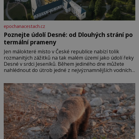
epochanacestach.cz
Poznejte údolí Desné: od Dlouhých strání po
termální prameny
Jen málokteré místo v České republice nabízí tolik
rozmanitých zážitků na tak malém území jako údolí řeky
Desné v srdci Jeseníků. Během jediného dne můžete
nahlédnout do útrob jedné z nejvýznamnějších vodních
elektráren v Evropě, vydat se na horské hřebeny, projet
se na koloběžce a den zakončit poznáváním památek ve
Velkých Losinách nebo v termálním