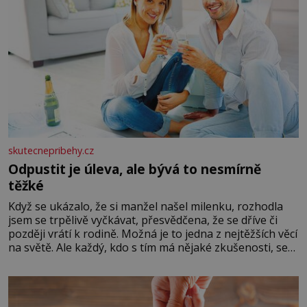
skutecnepribehy.cz
Odpustit je úleva, ale bývá to nesmírně
těžké
Když se ukázalo, že si manžel našel milenku, rozhodla
jsem se trpělivě vyčkávat, přesvědčena, že se dříve či
později vrátí k rodině. Možná je to jedna z nejtěžších věcí
na světě. Ale každý, kdo s tím má nějaké zkušenosti, se
zapřísahá, že pokud odpustíte, znatelně se vám uleví.
Když se ke mně doneslo, že si manžel pořídil milenku,