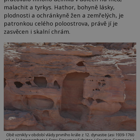
malachit a tyrkys. Hathor, bohyně lásky,
plodnosti a ochránkyně žen a zemřelých, je
patronkou celého poloostrova, právě jí je
zasvěcen i skalní chrám.
Obě vznikly v období vlády prvního krále z 12. dynastie (asi 1939-1760
př. n. l.) Amenemheta I. Foto: Einsamer Schütze / Creative Commons /