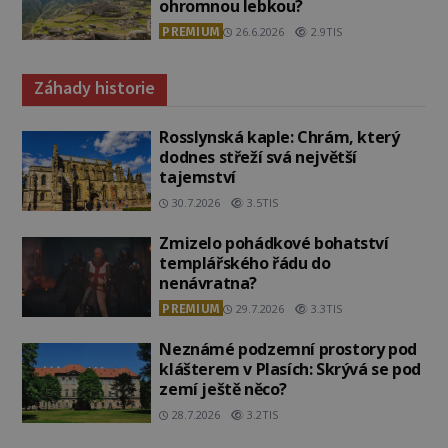
ohromnou lebkou?
PREMIUM
26.6.2026
2.9TIS
Záhady historie
Rosslynská kaple: Chrám, který
dodnes střeží svá největší
tajemství
30.7.2026
3.5TIS
Zmizelo pohádkové bohatství
templářského řádu do
nenávratna?
PREMIUM
29.7.2026
3.3TIS
Neznámé podzemní prostory pod
klášterem v Plasích: Skrývá se pod
zemí ještě něco?
28.7.2026
3.2TIS