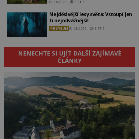
2.8.2026
3.2TIS
Nejděsivější lesy světa: Vstoupí jen
ti nejodvážnější!
PREMIUM
1.8.2026
3.5TIS
NENECHTE SI UJÍT DALŠÍ ZAJÍMAVÉ
ČLÁNKY