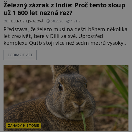
Železný zázrak z Indie: Proč tento sloup
už 1 600 let nezná rez?
OD
HELENA STEJSKALOVÁ
5.8.2026
1.8TIS
Představa, že železo musí na dešti během několika
let zrezivět, bere v Dillí za své. Uprostřed
komplexu Qutb stojí více než sedm metrů vysoký
železný sloup, který už přibližně 1 600 let odolává
ZOBRAZIT VÍCE
počasí s jen nepatrnými stopami koroze. Jeho
mimořádná trvanlivost dlouho živí legendy o
ztracených technologiích či tajemných
materiálech. Moderní metalurgie však ukazuje, že
skutečné vysvětlení je ješt
ZÁHADY HISTORIE