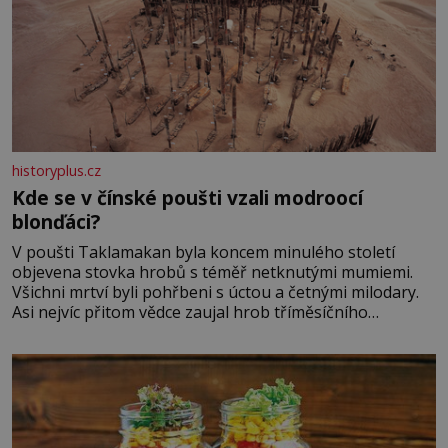
historyplus.cz
Kde se v čínské poušti vzali modroocí
blonďáci?
V poušti Taklamakan byla koncem minulého století
objevena stovka hrobů s téměř netknutými mumiemi.
Všichni mrtví byli pohřbeni s úctou a četnými milodary.
Asi nejvíc přitom vědce zaujal hrob tříměsíčního
chlapečka s modrou filcovou čapkou, z níž se draly
blonďaté vlásky. Fakt, že jsou těla dávných lidí nesmírně
dobře zachovalá, přičítají odborníci zdejším klimatickým
podmínkám. Sucho, prosolené písky a extrémně