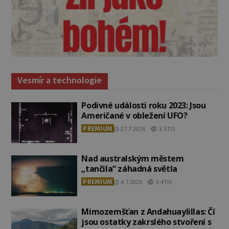
Vesmír a technologie
Podivné události roku 2023: Jsou
Američané v obležení UFO?
PREMIUM
27.7.2026
3.5TIS
Nad australským městem
„tančila“ záhadná světla
PREMIUM
4.7.2026
3.4TIS
Mimozemšťan z Andahuaylillas: Čí
jsou ostatky zakrslého stvoření s