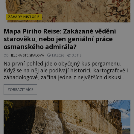
ZÁHADY HISTORIE
Mapa Piriho Reise: Zakázané vědění
starověku, nebo jen geniální práce
osmanského admirála?
OD
HELENA STEJSKALOVÁ
1.8.2026
3.3TIS
Na první pohled jde o obyčejný kus pergamenu.
Když se na něj ale podívají historici, kartografové i
záhadologové, začíná jedna z největších diskusí
moderní historie. Osmanský admirál Piri Reis roku
ZOBRAZIT VÍCE
1513 kreslí mapu světa, která překvapuje
přesností pobřeží Afriky a Jižní Ameriky. Někteří v
ní vidí důkaz ztracené civilizace nebo dokonce
znalost Antarktidy dávno před jejím objevením.
Jiní tvrdí,