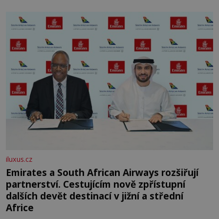
skromná, ale užitečná rostlina provází člověka už tisíce
let. Většina lidí vnímá rákos jen jako obyčejnou kulisu
letního koupání. Stačí se však podívat
iluxus.cz
Emirates a South African Airways rozšiřují
partnerství. Cestujícím nově zpřístupní
dalších devět destinací v jižní a střední
Africe