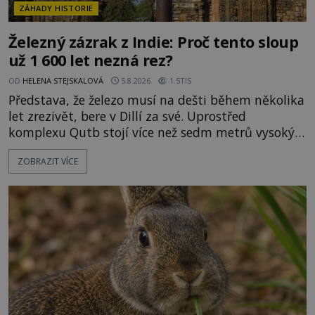
ZÁHADY HISTORIE
Železný zázrak z Indie: Proč tento sloup
už 1 600 let nezná rez?
OD
HELENA STEJSKALOVÁ
5.8.2026
1.5TIS
Představa, že železo musí na dešti během několika
let zrezivět, bere v Dillí za své. Uprostřed
komplexu Qutb stojí více než sedm metrů vysoký
železný sloup, který už přibližně 1 600 let odolává
ZOBRAZIT VÍCE
počasí s jen nepatrnými stopami koroze. Jeho
mimořádná trvanlivost dlouho živí legendy o
ztracených technologiích či tajemných
materiálech. Moderní metalurgie však ukazuje, že
skutečné vysvětlení je ješt