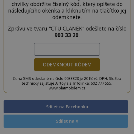
chvilky obdržíte číselný kód, který opíšete do
následujícího okénka a kliknutím na tlačítko jej
odemknete.
Zprávu ve tvaru "CTU CLANEK" odešlete na číslo
903 33 20
.
ODEMKNOUT KÓDEM
Cena SMS odeslané na číslo 9033320 je 20 Kč vč. DPH. Službu
technicky zajišťuje Airtoy a.s. Infolinka: 602 777 555,
www.platmobilem.cz
Sdílet na Facebooku
Sdílet na X