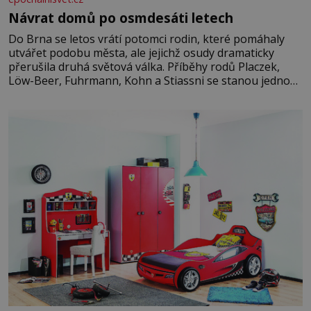
Návrat domů po osmdesáti letech
Do Brna se letos vrátí potomci rodin, které pomáhaly
utvářet podobu města, ale jejichž osudy dramaticky
přerušila druhá světová válka. Příběhy rodů Placzek,
Löw-Beer, Fuhrmann, Kohn a Stiassni se stanou jednou
z hlavních dramaturgických linií festivalu židovské
kultury ŠTETL FEST 2026. Některé návraty nejsou
jednoduché. Místa, která si člověk pamatuje z rodinných
vyprávění, už dávno