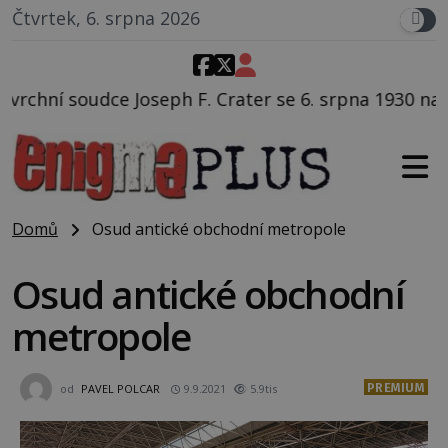
Čtvrtek, 6. srpna 2026
. Crater se 6. srpna 1930 navečeří ve své oblíbené res
Domů
Osud antické obchodní metropole
Osud antické obchodní
metropole
PREMIUM
od
PAVEL POLCAR
9.9.2021
5.9tis