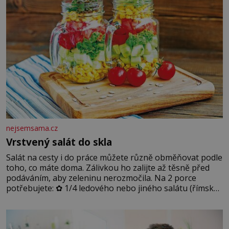
nejsemsama.cz
Vrstvený salát do skla
Salát na cesty i do práce můžete různě obměňovat podle
toho, co máte doma. Zálivkou ho zalijte až těsně před
podáváním, aby zeleninu nerozmočila. Na 2 porce
potřebujete: ✿ 1/4 ledového nebo jiného salátu (římský
salát, polníček…) ✿ 1 malá konzerva kukuřice ✿ ½
okurky ✿ 2 rajčata Zálivka: ✿ 4 lžíce olivového oleje ✿ 1
lžíci citronové šťávy ✿ ½ stroužku