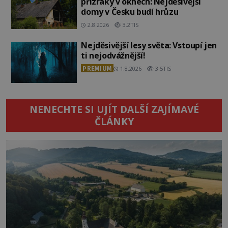
přízraky v oknech: Nejděsivější
domy v Česku budí hrůzu
2.8.2026
3.2TIS
Nejděsivější lesy světa: Vstoupí jen
ti nejodvážnější!
PREMIUM
1.8.2026
3.5TIS
NENECHTE SI UJÍT DALŠÍ ZAJÍMAVÉ
ČLÁNKY