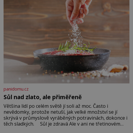
panidomu.cz
Sůl nad zlato, ale přiměřeně
Většina lidí po celém světě jí soli až moc. Často i
nevědomky, protože netuší, jak velké množství se jí
skrývá v průmyslově vyráběných potravinách, dokonce i
těch sladkých. Sůl je zdravá Ale v ani ne třetinovém
množství, než je pro většinu populace běžné. Její