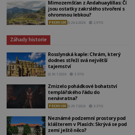
Mimozemšťan z Andahuaylillas: Čí
jsou ostatky zakrslého stvoření s
ohromnou lebkou?
PREMIUM
26.6.2026
2.9TIS
Záhady historie
Rosslynská kaple: Chrám, který
dodnes střeží svá největší
tajemství
30.7.2026
3.5TIS
Zmizelo pohádkové bohatství
templářského řádu do
nenávratna?
PREMIUM
29.7.2026
3.3TIS
Neznámé podzemní prostory pod
klášterem v Plasích: Skrývá se pod
zemí ještě něco?