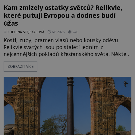
Kam zmizely ostatky světců? Relikvie,
které putují Evropou a dodnes budí
úžas
OD
HELENA STEJSKALOVÁ
6.8.2026
246
Kosti, zuby, pramen vlasů nebo kousky oděvu.
Relikvie svatých jsou po staletí jedním z
nejcennějších pokladů křesťanského světa. Některé
mají pečlivě doloženou historii, jiné provází
ZOBRAZIT VÍCE
záhady, krádeže i nečekané objevy. Jejich osudy
připomínají dobrodružné romány, přesto se opírají
o skutečné historické události. Ve středověké
Evropě mají relikvie mimořádnou hodnotu. Nejsou
jen předmětem úcty