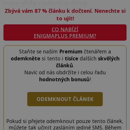
topografické a kulturní podklady.
Zbývá vám 87
%
článku k dočtení. Nenechte si
to ujít!
CO NABÍZÍ
ENIGMAPLUS PREMIUM?
Staňte se naším
Premium
čtenářem a
odemkněte
si tento i
tisíce
dalších
skvělých
článků
.
Navíc od nás obdržíte i celou řadu
hodnotných bonusů
!
ODEMKNOUT ČLÁNEK
Pokud si přejete odemknout pouze tento článek,
můžete tak učinit zasláním jediné SMS. Během