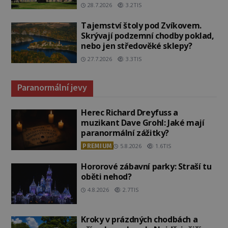
28.7.2026
3.2TIS
Tajemství štoly pod Zvíkovem.
Skrývají podzemní chodby poklad,
nebo jen středověké sklepy?
27.7.2026
3.3TIS
Paranormální jevy
Herec Richard Dreyfuss a
muzikant Dave Grohl: Jaké mají
paranormální zážitky?
PREMIUM
5.8.2026
1.6TIS
Hororové zábavní parky: Straší tu
oběti nehod?
4.8.2026
2.7TIS
Kroky v prázdných chodbách a