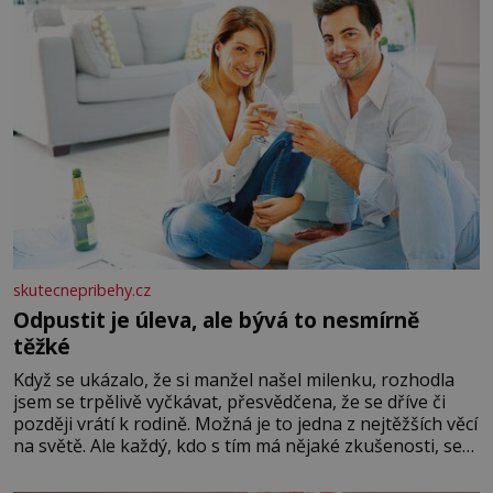
skutecnepribehy.cz
Odpustit je úleva, ale bývá to nesmírně
těžké
Když se ukázalo, že si manžel našel milenku, rozhodla
jsem se trpělivě vyčkávat, přesvědčena, že se dříve či
později vrátí k rodině. Možná je to jedna z nejtěžších věcí
na světě. Ale každý, kdo s tím má nějaké zkušenosti, se
zapřísahá, že pokud odpustíte, znatelně se vám uleví.
Když se ke mně doneslo, že si manžel pořídil milenku,