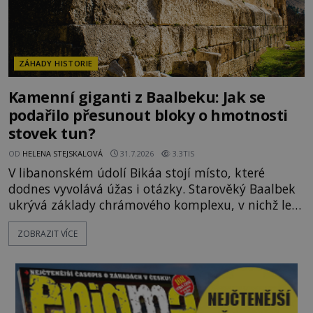
ZÁHADY HISTORIE
Kamenní giganti z Baalbeku: Jak se
podařilo přesunout bloky o hmotnosti
stovek tun?
OD
HELENA STEJSKALOVÁ
31.7.2026
3.3TIS
V libanonském údolí Bikáa stojí místo, které
dodnes vyvolává úžas i otázky. Starověký Baalbek
ukrývá základy chrámového komplexu, v nichž leží
kameny tak obrovské, že se zdá téměř nemožné je
ZOBRAZIT VÍCE
přesunout. Některé bloky váží kolem tisíce tun,
jeden z nedávno prozkoumaných kamenných
kolosů dokonce odhadem až 1650 tun. Jak lidé bez
moderních strojů dokázali takové giganty vytesat,
dopravit a přesně u