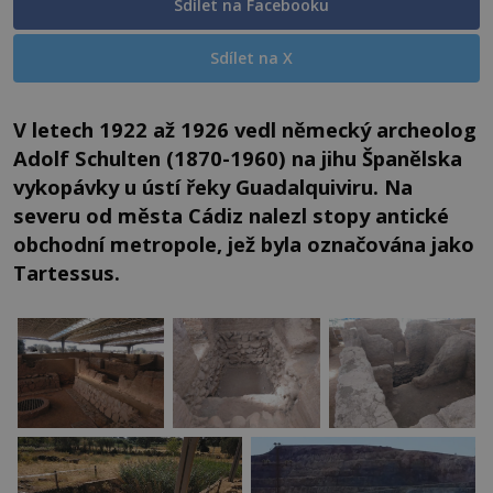
Sdílet na Facebooku
Sdílet na X
V letech 1922 až 1926 vedl německý archeolog
Adolf Schulten (1870-1960) na jihu Španělska
vykopávky u ústí řeky Guadalquiviru. Na
severu od města Cádiz nalezl stopy antické
obchodní metropole, jež byla označována jako
Tartessus.