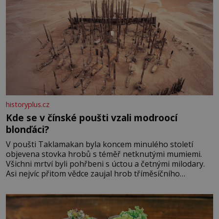
historyplus.cz
Kde se v čínské poušti vzali modroocí
blonďáci?
V poušti Taklamakan byla koncem minulého století
objevena stovka hrobů s téměř netknutými mumiemi.
Všichni mrtví byli pohřbeni s úctou a četnými milodary.
Asi nejvíc přitom vědce zaujal hrob tříměsíčního
chlapečka s modrou filcovou čapkou, z níž se draly
blonďaté vlásky. Fakt, že jsou těla dávných lidí nesmírně
dobře zachovalá, přičítají odborníci zdejším klimatickým
podmínkám. Sucho, prosolené písky a extrémně