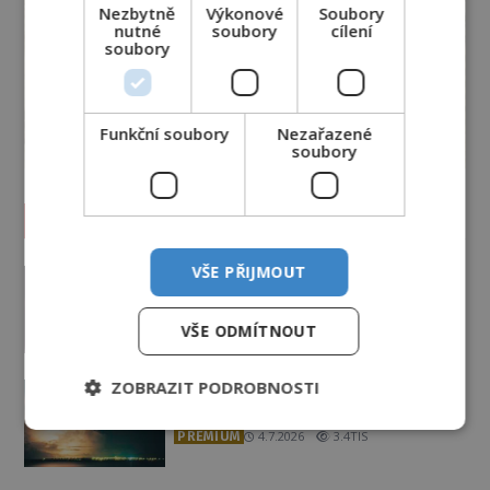
Nezbytně
Výkonové
Soubory
nutné
soubory
cílení
soubory
Funkční soubory
Nezařazené
soubory
Vesmír a technologie
Podivné události roku 2023: Jsou
VŠE PŘIJMOUT
Američané v obležení UFO?
PREMIUM
27.7.2026
3.5TIS
VŠE ODMÍTNOUT
Nad australským městem
ZOBRAZIT PODROBNOSTI
„tančila“ záhadná světla
PREMIUM
4.7.2026
3.4TIS