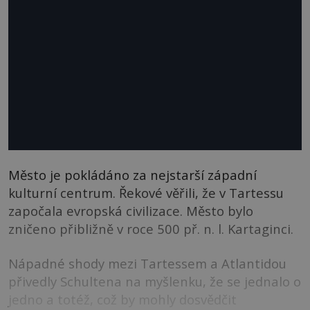
Město je pokládáno za nejstarší západní
kulturní centrum. Řekové věřili, že v Tartessu
započala evropská civilizace. Město bylo
zničeno přibližně v roce 500 př. n. l. Kartaginci.
Nápadné shody mezi Tartessem a Atlantidou
přivedly Schultena na myšlenku, že se jednalo o
jedno a totéž, což by mohly dosvědčit