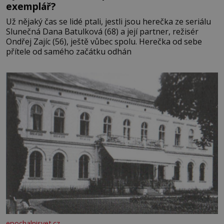
exemplář?
Už nějaký čas se lidé ptali, jestli jsou herečka ze seriálu
Slunečná Dana Batulková (68) a její partner, režisér
Ondřej Zajíc (56), ještě vůbec spolu. Herečka od sebe
přítele od samého začátku odhán
epochalnisvet.cz