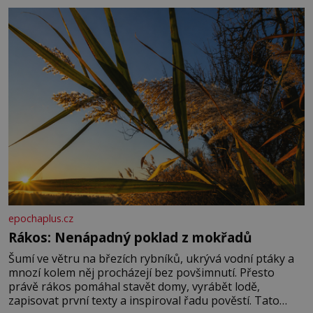
základní složky– sodík a chlór – jsou zásadní pro
správné hospodaření
epochaplus.cz
Rákos: Nenápadný poklad z mokřadů
Šumí ve větru na březích rybníků, ukrývá vodní ptáky a
mnozí kolem něj procházejí bez povšimnutí. Přesto
právě rákos pomáhal stavět domy, vyrábět lodě,
zapisovat první texty a inspiroval řadu pověstí. Tato