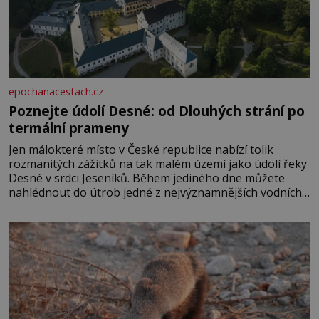
epochanacestach.cz
Poznejte údolí Desné: od Dlouhých strání po
termální prameny
Jen málokteré místo v České republice nabízí tolik
rozmanitých zážitků na tak malém území jako údolí řeky
Desné v srdci Jeseníků. Během jediného dne můžete
nahlédnout do útrob jedné z nejvýznamnějších vodních
elektráren v Evropě, vydat se na horské hřebeny, projet
se na koloběžce a den zakončit poznáváním památek ve
Velkých Losinách nebo v termálním