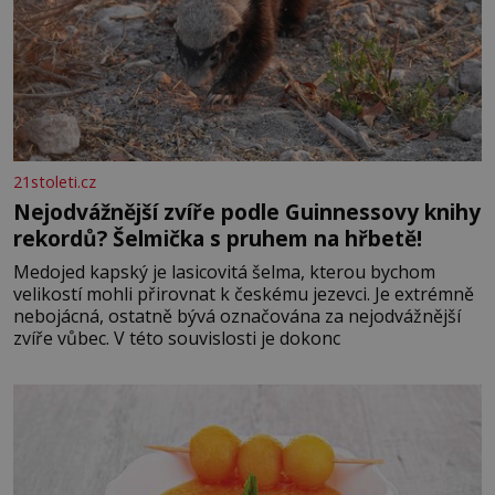
21stoleti.cz
Nejodvážnější zvíře podle Guinnessovy knihy
rekordů? Šelmička s pruhem na hřbetě!
Medojed kapský je lasicovitá šelma, kterou bychom
velikostí mohli přirovnat k českému jezevci. Je extrémně
nebojácná, ostatně bývá označována za nejodvážnější
zvíře vůbec. V této souvislosti je dokonc