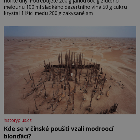
horké dny. Potřebujete 200 g jahod 600 g žlutého
melounu 100 ml sladkého dezertního vína 50 g cukru
krystal 1 lžíci medu 200 g zakysané sm
historyplus.cz
Kde se v čínské poušti vzali modroocí
blonďáci?