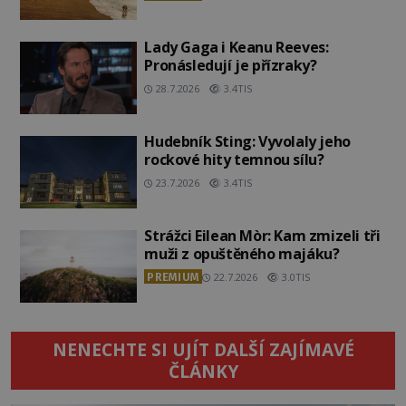
Lady Gaga i Keanu Reeves:
Pronásledují je přízraky?
28.7.2026
3.4TIS
Hudebník Sting: Vyvolaly jeho
rockové hity temnou sílu?
23.7.2026
3.4TIS
Strážci Eilean Mòr: Kam zmizeli tři
muži z opuštěného majáku?
PREMIUM
22.7.2026
3.0TIS
NENECHTE SI UJÍT DALŠÍ ZAJÍMAVÉ
ČLÁNKY