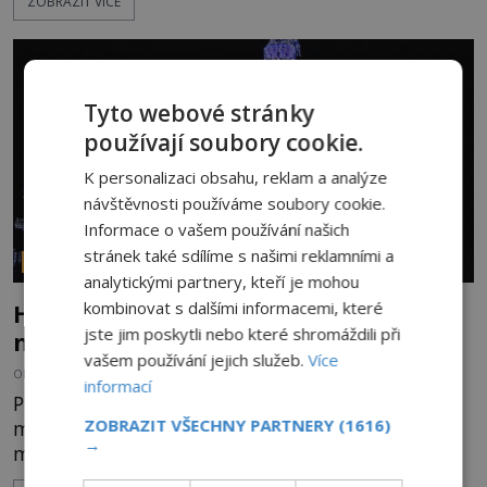
ZOBRAZIT VÍCE
řetězu. Vše vyvrcholí katastrofou, když to Dreyfuss
napálí v plné rychlosti do stromu! Policie ve vraku
následně nalezne schovaný kokain. Tímto
momentem se slavnému
Tyto webové stránky
používají soubory cookie.
K personalizaci obsahu, reklam a analýze
návštěvnosti používáme soubory cookie.
Informace o vašem používání našich
stránek také sdílíme s našimi reklamními a
PARANORMÁLNÍ JEVY
analytickými partnery, kteří je mohou
kombinovat s dalšími informacemi, které
Hororové zábavní parky: Straší tu oběti
jste jim poskytli nebo které shromáždili při
nehod?
vašem používání jejich služeb.
Více
OD
MICHAELA HOLUBOVÁ
4.8.2026
3.0TIS
informací
Přibližně 60 km po dálnici od Los Angeles leží
ZOBRAZIT VŠECHNY PARTNERY
(1616)
město Anaheim. Jeho název většině Evropanů
→
mnoho neřekne. Ale když se zmíní zdejší
Disneyland, je hned jasno. Zábavní park vyroste na