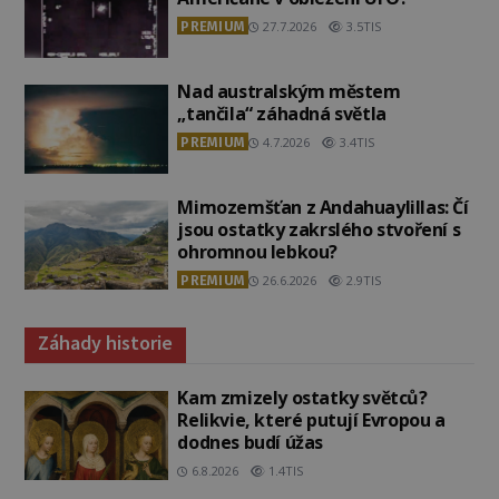
PREMIUM
27.7.2026
3.5TIS
Nad australským městem
„tančila“ záhadná světla
PREMIUM
4.7.2026
3.4TIS
Mimozemšťan z Andahuaylillas: Čí
jsou ostatky zakrslého stvoření s
ohromnou lebkou?
PREMIUM
26.6.2026
2.9TIS
Záhady historie
Kam zmizely ostatky světců?
Relikvie, které putují Evropou a
dodnes budí úžas
6.8.2026
1.4TIS