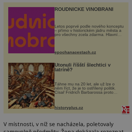
ROUDNICKÉ VINOBRANÍ
Letos poprvé podle nového konceptu
– přímo v historickém jádru města a
pro všechny zcela zdarma. Hlavní
program se odehraje na Karlově a
Husově náměstí. Návštěvníci se
mohou těšit na víno, burčák, pes...
epochanacestach.cz
Utonuli říšští šlechtici v
latríně?
Táhne mu na 20 let, ale už lze o
něm říct, že je to ostřílený politik.
Císař Fridrich Barbarossa proto
posílá svého syna a dědice Jindřicha
VI. do Erfurtu, aby se stal
prostředníkem při řešení sporu m...
historyplus.cz
V místnosti, v níž se nacházela, poletovaly
samovolně předměty. Žena dokázala rozeznat