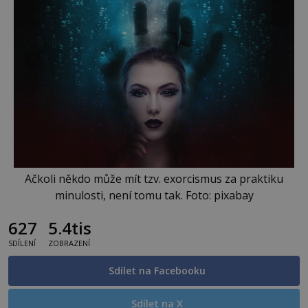
Ačkoli někdo může mít tzv. exorcismus za praktiku
minulosti, není tomu tak. Foto: pixabay
627
5.4tis
SDÍLENÍ
ZOBRAZENÍ
Sdílet na Facebooku
Sdílet na X