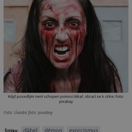
Když posedlým není schopen pomoci lékař, obrací se k církvi. Foto:
pixabay
Foto: Úvodní foto: pixabay
ďábel
démon
exorcismus
Štítky: