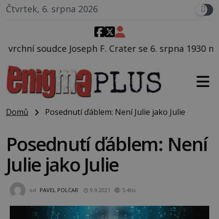
Čtvrtek, 6. srpna 2026
. Crater se 6. srpna 1930 navečeří ve své oblíbené res
Domů
Posednutí ďáblem: Není Julie jako Julie
Posednutí ďáblem: Není
Julie jako Julie
od
PAVEL POLCAR
9.9.2021
5.4tis