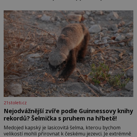
elektráren v Evropě, vydat se na horské hřebeny, projet
se na koloběžce a den zakončit poznáváním památek ve
Velkých Losinách nebo v termálním
21stoleti.cz
Nejodvážnější zvíře podle Guinnessovy knihy
rekordů? Šelmička s pruhem na hřbetě!
Medojed kapský je lasicovitá šelma, kterou bychom
velikostí mohli přirovnat k českému jezevci. Je extrémně