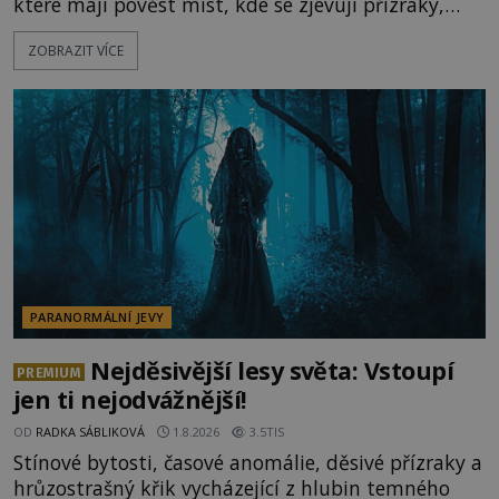
které mají pověst míst, kde se zjevují přízraky,
ozývají nevysvětlitelné zvuky nebo se dějí podivné
ZOBRAZIT VÍCE
jevy. Zatímco historici většinou hledají racionální
vysvětlení, záhadologové upozorňují, že některé
lokality vykazují nápadně podobná svědectví po
celé generace. A právě tato opakující se svědectví
ud
PARANORMÁLNÍ JEVY
Nejděsivější lesy světa: Vstoupí
PREMIUM
jen ti nejodvážnější!
OD
RADKA SÁBLIKOVÁ
1.8.2026
3.5TIS
Stínové bytosti, časové anomálie, děsivé přízraky a
hrůzostrašný křik vycházející z hlubin temného