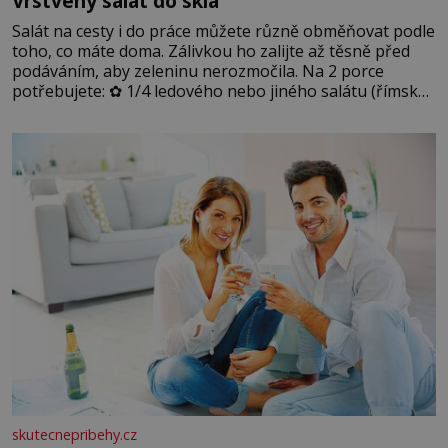
Vrstvený salát do skla
Salát na cesty i do práce můžete různě obměňovat podle
toho, co máte doma. Zálivkou ho zalijte až těsně před
podáváním, aby zeleninu nerozmočila. Na 2 porce
potřebujete: ✿ 1/4 ledového nebo jiného salátu (římský
salát, polníček…) ✿ 1 malá konzerva kukuřice ✿ ½
okurky ✿ 2 rajčata Zálivka: ✿ 4 lžíce olivového oleje ✿ 1
lžíci citronové šťávy ✿ ½ stroužku
skutecnepribehy.cz