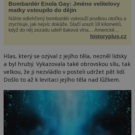
Bombardér Enola Gay: Jméno velitelovy
matky vstoupilo do dějin
Náhle odlehčený bombardér vykrouží prudkou otočku a
zrychluje, jak nejvíc dokáže. Stačí urazit 18 kilometrů,
když do něj zezadu udeří tlaková vlna… Americké
rozhodnutí svrhnout ničivou jadernou bombu ...
historyplus.cz
Hlas, který se ozýval z jejího těla, nezněl lidsky
a byl hrubý. Vykazovala také obrovskou sílu, tak
velkou, že ji nezvládlo v posteli udržet pět lidí.
Došlo to až k levitaci jejího těla nad lůžkem.