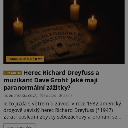
PARANORMÁLNÍ JEVY
Herec Richard Dreyfuss a
PREMIUM
muzikant Dave Grohl: Jaké mají
paranormální zážitky?
OD
ANDREA ŠULCOVÁ
5.8.2026
2.3TIS
Je to jízda s větrem o závod. V roce 1982 americký
drogově závislý herec Richard Dreyfuss (*1947)
ztratí poslední zbytky sebezáchovy a prohání se
po silnicích ve svém mercedesu jako utržený ze