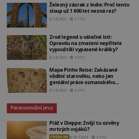
Železný zázrak z Indie: Proč tento
sloup už 1 600 let nezná rez?
5.8.2026
2.1TIS
Zrod legend o válečné lsti:
Opravdu na zmatení nepřítele
vypouštěli vypasené králíky?
3.8.2026
3.3TIS
Mapa Piriho Reise: Zakázané
vědění starověku, nebo jen
geniální práce osmanského
admirála?
1.8.2026
3.3TIS
Paranormální jevy
Pláž v Dieppe: Znějí tu ozvěny
mrtvých vojáků?
PREMIUM
28.7.2026
3.1TIS