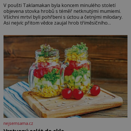
V poušti Taklamakan byla koncem minulého století
objevena stovka hrobů s téměř netknutými mumiemi.
Všichni mrtví byli pohřbeni s úctou a četnými milodary.
Asi nejvíc přitom vědce zaujal hrob tříměsíčního
chlapečka s modrou filcovou čapkou, z níž se draly
blonďaté vlásky. Fakt, že jsou těla dávných lidí nesmírně
dobře zachovalá, přičítají odborníci zdejším klimatickým
podmínkám. Sucho, prosolené písky a extrémně
nejsemsama.cz