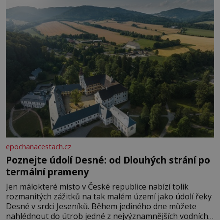
epochanacestach.cz
Poznejte údolí Desné: od Dlouhých strání po
termální prameny
Jen málokteré místo v České republice nabízí tolik
rozmanitých zážitků na tak malém území jako údolí řeky
Desné v srdci Jeseníků. Během jediného dne můžete
nahlédnout do útrob jedné z nejvýznamnějších vodních