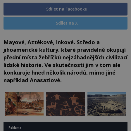
Sdílet na Facebooku
Sdílet na X
Mayové, Aztékové, Inkové. Středo a
jihoamerické kultury, které pravidelně okupují
přední místa žebříčků nejzáhadnějších civilizací
lidské historie. Ve skutečnosti jim v tom ale
konkuruje hned několik národů, mimo jiné
například Anasaziové.
Reklama