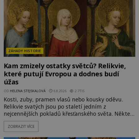
promyšlená krádež,
ZÁHADY HISTORIE
Kam zmizely ostatky světců? Relikvie,
které putují Evropou a dodnes budí
úžas
OD
HELENA STEJSKALOVÁ
6.8.2026
2.7TIS
Kosti, zuby, pramen vlasů nebo kousky oděvu.
Relikvie svatých jsou po staletí jedním z
nejcennějších pokladů křesťanského světa. Některé
mají pečlivě doloženou historii, jiné provází
ZOBRAZIT VÍCE
záhady, krádeže i nečekané objevy. Jejich osudy
připomínají dobrodružné romány, přesto se opírají