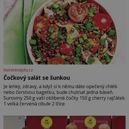
tisicereceptu.cz
Čočkový salát se šunkou
Je lehký, zdravý, a když si k němu dáte opečený chléb
nebo čerstvou bagetku, bude chutnat jedna báseň.
Suroviny 250 g vaší oblíbené čočky 150 g cherry rajčátek
1 velká červená cibule 2 lžíce