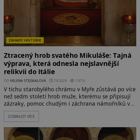
ZÁHADY HISTORIE
Ztracený hrob svatého Mikuláše: Tajná
výprava, která odnesla nejslavnější
relikvii do Itálie
OD
HELENA STEJSKALOVÁ
7.8.2026
1.9TIS
V tichu starobylého chrámu v Myře zůstává po více
než sedm století hrob muže, kterému se připisují
zázraky, pomoc chudým i záchrana námořníků v
bouřích. Pak ale přichází rok 1087 a klidné místo
ZOBRAZIT VÍCE
se mění v dějiště podivné noční výpravy. Skupina
italských námořníků otevírá hrob svatého
Mikuláše a odváží jeho ostatky přes moře do Bari.
Je to zbožná záchrana před nebezpečím, nebo