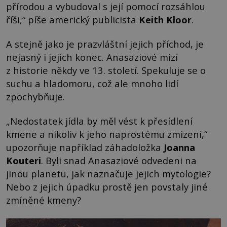
přírodou a vybudoval s její pomocí rozsáhlou
říši,“ píše americký publicista
Keith Kloor
.
A stejně jako je prazvláštní jejich příchod, je
nejasný i jejich konec. Anasaziové mizí
z historie někdy ve 13. století. Spekuluje se o
suchu a hladomoru, což ale mnoho lidí
zpochybňuje.
„Nedostatek jídla by měl vést k přesídlení
kmene a nikoliv k jeho naprostému zmizení,“
upozorňuje například záhadoložka
Joanna
Kouteri
. Byli snad Anasaziové odvedeni na
jinou planetu, jak naznačuje jejich mytologie?
Nebo z jejich úpadku prostě jen povstaly jiné
zmíněné kmeny?