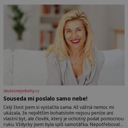
se na koloběžce a den zakončit poznáváním památek ve
Velkých Losinách nebo v termálním
skutecnepribehy.cz
Souseda mi poslalo samo nebe!
Celý život jsem si vystačila sama. Až vážná nemoc mi
ukázala, že největším bohatstvím nejsou peníze ani
vlastní byt, ale člověk, který je ochotný podat pomocnou
ruku. Vždycky jsem byla spíš samotářka. Nepotřebovala