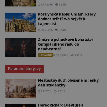
31.7.2026
3.3TIS
Rosslynská kaple: Chrám, který
dodnes střeží svá největší
tajemství
30.7.2026
3.5TIS
Zmizelo pohádkové bohatství
templářského řádu do
nenávratna?
PREMIUM
29.7.2026
3.3TIS
Paranormální jevy
Nešťastný duch oběšené milenky
děsí studentky
8.8.2026
3.2TIS
Herec Richard Dreyfuss a