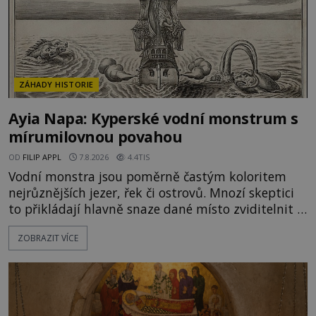
ZÁHADY HISTORIE
Ayia Napa: Kyperské vodní monstrum s
mírumilovnou povahou
OD
FILIP APPL
7.8.2026
4.4TIS
Vodní monstra jsou poměrně častým koloritem
nejrůznějších jezer, řek či ostrovů. Mnozí skeptici
to přikládají hlavně snaze dané místo zviditelnit a
přitáhnout k němu pozornost záhadám
ZOBRAZIT VÍCE
nakloněných turistů. Je to také případ kyperského
tvora jménem Ayia Napa? Nebo se může za
legendami o něm ukrývat nějaký pravdivý základ?
V blízkosti Mysu Greco, jak se přez