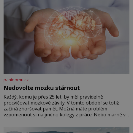
panidomu.cz
Nedovolte mozku stárnout
Každý, komu je přes 25 let, by měl pravidelně
procvičovat mozkové závity. V tomto období se totiž
začíná zhoršovat paměť. Možná máte problém
vzpomenout si na jméno kolegy z práce. Nebo marně v
paměti lovíte název knížky, kterou jste nedávno přečetli.
Je to opravdu tak, s věkem jako kdyby se paměť
rozhodla stávkovat. Cvičte