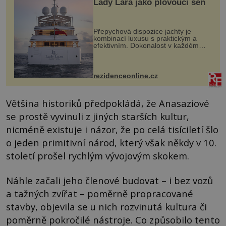
Lady Lara jako plovoucí sen
Přepychová dispozice jachty je
kombinací luxusu s praktickým a
efektivním. Dokonalost v každém
detailu představuje značka Fendi
Casa, kterou byly vybaveny její
paluby. Monacký přístav nabízí
každoročn...
rezidenceonline.cz
Většina historiků předpokládá, že Anasaziové
se prostě vyvinuli z jiných starších kultur,
nicméně existuje i názor, že po celá tisíciletí šlo
o jeden primitivní národ, který však někdy v 10.
století prošel rychlým vývojovým skokem.
Náhle začali jeho členové budovat – i bez vozů
a tažných zvířat – poměrně propracované
stavby, objevila se u nich rozvinutá kultura či
poměrně pokročilé nástroje. Co způsobilo tento