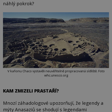
náhlý pokrok?
V kaňonu Chaco vystavěli neuvěřitelně propracovaná sídliště. Foto
whc.unesco.org
KAM ZMIZELI PRASTAŘÍ?
Mnozí záhadologové upozorňují, že legendy a
mýty Anasaziů se shodují s legendami