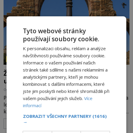
o skutečné historické události. Ve středověké
Evropě mají relikvie mimořádnou hodnotu. Nejsou
jen předmětem úcty
Tyto webové stránky
používají soubory cookie.
K personalizaci obsahu, reklam a analýze
návštěvnosti používáme soubory cookie.
ZÁHADY HISTORIE
Informace o vašem používání našich
stránek také sdílíme s našimi reklamními a
Železný zázrak z Indie: Proč tento sloup
analytickými partnery, kteří je mohou
už 1 600 let nezná rez?
kombinovat s dalšími informacemi, které
OD
HELENA STEJSKALOVÁ
5.8.2026
2.8TIS
jste jim poskytli nebo které shromáždili při
Představa, že železo musí na dešti během několika
vašem používání jejich služeb.
Více
let zrezivět, bere v Dillí za své. Uprostřed
informací
komplexu Qutb stojí více než sedm metrů vysoký
ZOBRAZIT VŠECHNY PARTNERY
(1616)
železný sloup, který už přibližně 1 600 let odolává
→
ZOBRAZIT VÍCE
počasí s jen nepatrnými stopami koroze. Jeho
mimořádná trvanlivost dlouho živí legendy o