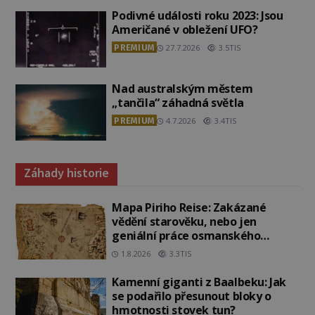
Podivné události roku 2023: Jsou
Američané v obležení UFO?
PREMIUM
27.7.2026
3.5TIS
Nad australským městem
„tančila“ záhadná světla
PREMIUM
4.7.2026
3.4TIS
Záhady historie
Mapa Piriho Reise: Zakázané
vědění starověku, nebo jen
geniální práce osmanského
admirála?
1.8.2026
3.3TIS
Kamenní giganti z Baalbeku: Jak
se podařilo přesunout bloky o
hmotnosti stovek tun?