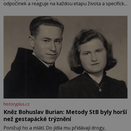
odpočinek a reaguje na každou etapu života a specifické
potřeby dítěte. Pro nejmenší je klíčová jednoduchost,
měkkost a bezpečí, proto by pokoj miminka měl působit
především klidně a útulně. Předškolní věk je
historyplus.cz
Kněz Bohuslav Burian: Metody StB byly horší
než gestapácké trýznění
Ponižují ho a mlátí. Do jídla mu přidávají drogy,