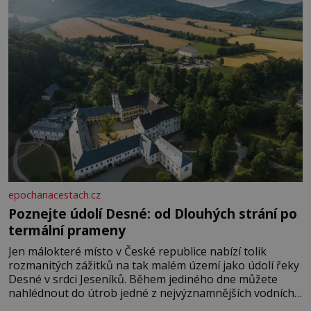
epochanacestach.cz
Poznejte údolí Desné: od Dlouhých strání po
termální prameny
Jen málokteré místo v České republice nabízí tolik
rozmanitých zážitků na tak malém území jako údolí řeky
Desné v srdci Jeseníků. Během jediného dne můžete
nahlédnout do útrob jedné z nejvýznamnějších vodních
elektráren v Evropě, vydat se na horské hřebeny, projet