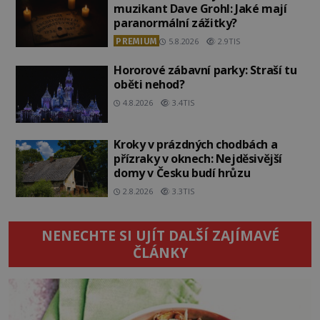
muzikant Dave Grohl: Jaké mají
paranormální zážitky?
PREMIUM
5.8.2026
2.9TIS
Hororové zábavní parky: Straší tu
oběti nehod?
4.8.2026
3.4TIS
Kroky v prázdných chodbách a
přízraky v oknech: Nejděsivější
domy v Česku budí hrůzu
2.8.2026
3.3TIS
NENECHTE SI UJÍT DALŠÍ ZAJÍMAVÉ
ČLÁNKY