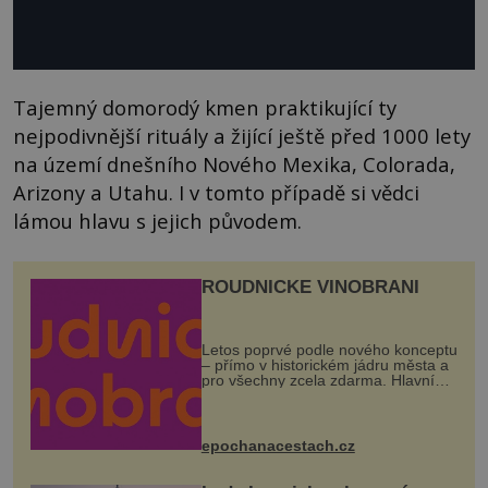
Tajemný domorodý kmen praktikující ty
nejpodivnější rituály a žijící ještě před 1000 lety
na území dnešního Nového Mexika, Colorada,
Arizony a Utahu. I v tomto případě si vědci
lámou hlavu s jejich původem.
ROUDNICKÉ VINOBRANÍ
Letos poprvé podle nového konceptu
– přímo v historickém jádru města a
pro všechny zcela zdarma. Hlavní
program se odehraje na Karlově a
Husově náměstí. Návštěvníci se
mohou těšit na víno, burčák, pes...
epochanacestach.cz