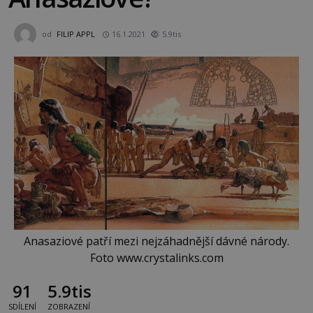
od
FILIP APPL
16.1.2021
5.9tis
Anasaziové patří mezi nejzáhadnější dávné národy.
Foto www.crystalinks.com
91
5.9tis
SDÍLENÍ
ZOBRAZENÍ