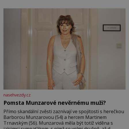
jsem kolem sebe partu kamarádek ani partnera. Stačily
mi knihy, práce a hlavně klid. Hned po studiích jsem
odešla z rodného města,
nasehvezdy.cz
Pomsta Munzarové nevěrnému muži?
Přímo skandální zvěsti zaznívají ve spojitosti s herečkou
Barborou Munzarovou (54) a hercem Martinem
Trnavským (56). Munzarová měla být totiž viděna s
jakýmsi sympaťákem, s nímž se velmi družně, až d