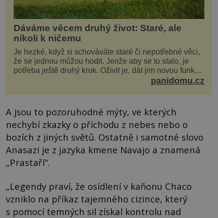
Dáváme věcem druhý život: Staré, ale
nikoli k ničemu
Je hezké, když si schováváte staré či nepotřebné věci,
že se jednou můžou hodit. Jenže aby se to stalo, je
potřeba ještě druhý krok. Oživit je, dát jim novou funkci
a obvykle jim také dopřát zkrášlova...
panidomu.cz
A jsou to pozoruhodné mýty, ve kterých
nechybí zkazky o příchodu z nebes nebo o
bozích z jiných světů. Ostatně i samotné slovo
Anasazi je z jazyka kmene Navajo a znamená
„Prastaří“.
„Legendy praví, že osídlení v kaňonu Chaco
vzniklo na příkaz tajemného cizince, který
s pomocí temných sil získal kontrolu nad