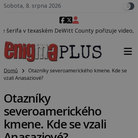
Sobota, 8. srpna 2026
eWitt County pořizuje video, na kterém před jeho vo
Domů
Otazníky severoamerického kmene. Kde se
vzali Anasaziové?
Otazníky
severoamerického
kmene. Kde se vzali
Anasaziové?