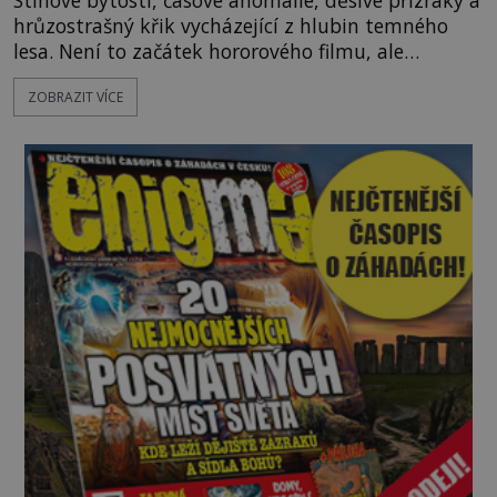
hrůzostrašný křik vycházející z hlubin temného
lesa. Není to začátek hororového filmu, ale
události, které popisují návštěvníci lesů, které jsou
ZOBRAZIT VÍCE
označovány jako nejděsivější na světě. Lidé bydlící
v jejich blízkosti se jim i za bílého dne obloukem
vyhýbají! Už jste o těchto lesích slyšeli? A odvážili
byste se je navštívit? [gallery ids="17