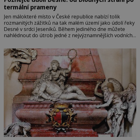
termální prameny
Jen málokteré místo v České republice nabízí tolik
rozmanitých zážitků na tak malém území jako údolí řeky
Desné v srdci Jeseníků. Během jediného dne můžete
nahlédnout do útrob jedné z nejvýznamnějších vodních
elektráren v Evropě, vydat se na horské hřebeny, projet
se na koloběžce a den zakončit poznáváním památek ve
Velkých Losinách nebo v termálním