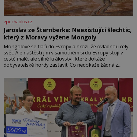
epochaplus.cz
Jaroslav ze Šternberka: Neexistující šlechtic,
který z Moravy vyžene Mongoly
Mongolové se tlačí do Evropy a hrozí, že ovládnou celý
svět. Ale naštěstí jim v samotném srdci Evropy stojí v
cestě malé, ale silné království, které dokáže
dobyvatelské hordy zastavit. Co nedokáže žádná z
asijských říší, co nedokážou Němci – to dokáže český
král. Nebo že by ne? Mongolové od roku 1223 postupují
podél Kaspického a Azovského moře,