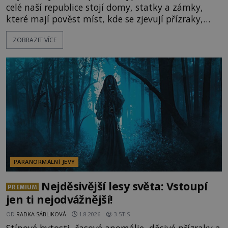
celé naší republice stojí domy, statky a zámky,
které mají pověst míst, kde se zjevují přízraky,
ozývají nevysvětlitelné zvuky nebo se dějí podivné
ZOBRAZIT VÍCE
jevy. Zatímco historici většinou hledají racionální
vysvětlení, záhadologové upozorňují, že některé
lokality vykazují nápadně podobná svědectví po
celé generace. A právě tato opakující se svědectví
ud
PARANORMÁLNÍ JEVY
Nejděsivější lesy světa: Vstoupí
PREMIUM
jen ti nejodvážnější!
OD
RADKA SÁBLIKOVÁ
1.8.2026
3.5TIS
Stínové bytosti, časové anomálie, děsivé přízraky a