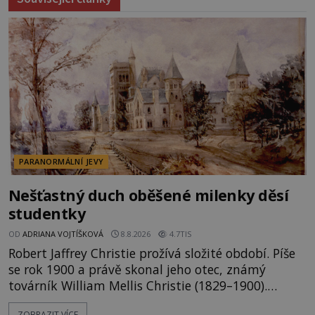
PARANORMÁLNÍ JEVY
Nešťastný duch oběšené milenky děsí
studentky
OD
ADRIANA VOJTÍŠKOVÁ
8.8.2026
4.7TIS
Robert Jaffrey Christie prožívá složité období. Píše
se rok 1900 a právě skonal jeho otec, známý
továrník William Mellis Christie (1829–1900).
Smutná událost je ale doprovázena ohromným
ZOBRAZIT VÍCE