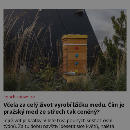
obdobím. Od té chvíle, co máme vnoučata, mi dcera čím
dál častěji volá o pomoc, co se hlídání týče. Dalo by se
epochalnisvet.cz
Včela za celý život vyrobí lžičku medu. Čím je
pražský med ze střech tak ceněný?
Její život je krátký. V létě trvá pouhých šest až osm
týdnů. Za tu dobu navštíví desetitisíce květů, nalétá