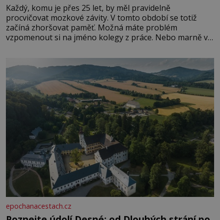
Každý, komu je přes 25 let, by měl pravidelně
procvičovat mozkové závity. V tomto období se totiž
začíná zhoršovat paměť. Možná máte problém
vzpomenout si na jméno kolegy z práce. Nebo marně v
paměti lovíte název knížky, kterou jste nedávno přečetli.
Je to opravdu tak, s věkem jako kdyby se paměť
rozhodla stávkovat. Cvičte
epochanacestach.cz
Poznejte údolí Desné: od Dlouhých strání po