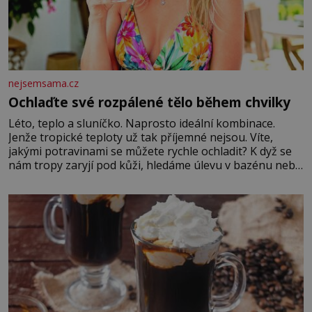
nejsemsama.cz
Ochlaďte své rozpálené tělo během chvilky
Léto, teplo a sluníčko. Naprosto ideální kombinace.
Jenže tropické teploty už tak příjemné nejsou. Víte,
jakými potravinami se můžete rychle ochladit? K dyž se
nám tropy zaryjí pod kůži, hledáme úlevu v bazénu nebo
pomocí klimatizace. Jenže ne vždycky můžeme být v jejich
blízkosti. Nemusíte však zoufat. Pokud budete mít
promyšlený jídelníček, žadné pařáky si na vás