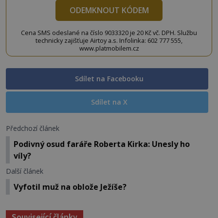
ODEMKNOUT KÓDEM
Cena SMS odeslané na číslo 9033320 je 20 Kč vč. DPH. Službu
technicky zajišťuje Airtoy a.s. Infolinka: 602 777 555,
www.platmobilem.cz
Sdílet na Facebooku
Sdílet na X
Předchozí článek
Podivný osud faráře Roberta Kirka: Unesly ho
víly?
Další článek
Vyfotil muž na oblože Ježíše?
Související články