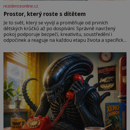
rezidenceonline.cz
Prostor, který roste s dítětem
Je to svět, který se vyvíjí a proměňuje od prvních
dětských krůčků až po dospívání. Správně navržený
pokoj podporuje bezpečí, kreativitu, soustředění i
odpočinek a reaguje na každou etapu života a specifické
potřeby dítěte. Pro nejmenší je klíčová jednoduchost,
měkkost a bezpečí, proto by pokoj miminka měl působit
především klidně a útulně. Předškolní věk je