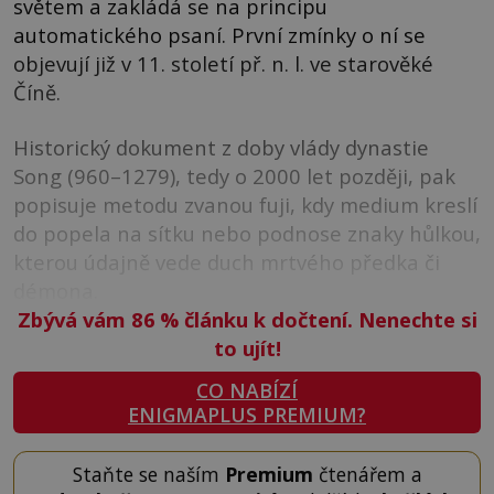
světem a zakládá se na principu
automatického psaní. První zmínky o ní se
objevují již v 11. století př. n. l. ve starověké
Číně.
Historický dokument z doby vlády dynastie
Song (960–1279), tedy o 2000 let později, pak
popisuje metodu zvanou fuji, kdy medium kreslí
do popela na sítku nebo podnose znaky hůlkou,
kterou údajně vede duch mrtvého předka či
démona.
Zbývá vám 86
%
článku k dočtení. Nenechte si
to ujít!
CO NABÍZÍ
ENIGMAPLUS PREMIUM?
Staňte se naším
Premium
čtenářem a