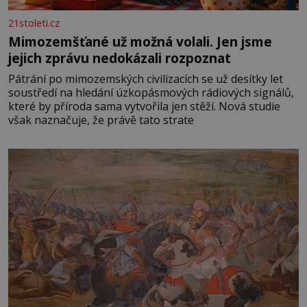
21stoleti.cz
Mimozemšťané už možná volali. Jen jsme
jejich zprávu nedokázali rozpoznat
Pátrání po mimozemských civilizacích se už desítky let
soustředí na hledání úzkopásmových rádiových signálů,
které by příroda sama vytvořila jen stěží. Nová studie
však naznačuje, že právě tato strate