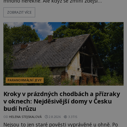
mnoho neřekne. Ale když se zmíní zdejší
Disneyland, je hned jasno. Zábavní park vyroste na
ZOBRAZIT VÍCE
poklidném místě bývalého sadu pomerančovníků.
Klid tu teď rozhodně nepanuje, park navštíví
kolem 17 000 000 zábavychtivých lidí ročně. A ač je
velká snaha to utajit, někteří z
PARANORMÁLNÍ JEVY
Kroky v prázdných chodbách a přízraky
v oknech: Nejděsivější domy v Česku
budí hrůzu
OD
HELENA STEJSKALOVÁ
2.8.2026
3.3TIS
Nejsou to jen staré pověsti vyprávěné u ohně. Po