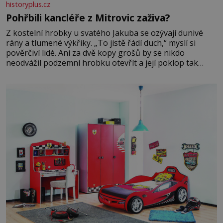
historyplus.cz
Pohřbili kancléře z Mitrovic zaživa?
Z kostelní hrobky u svatého Jakuba se ozývají dunivé
rány a tlumené výkřiky. „To jistě řádí duch,“ myslí si
pověrčiví lidé. Ani za dvě kopy grošů by se nikdo
neodvážil podzemní hrobku otevřít a její poklop tak
raději jen skrápí svěcenou vodou. Za několik dní divné
burácení skutečně ustane. Když o mnoho let později
hrobku