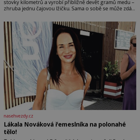
stovky kilometrů a vyrobí přibližně devět gramů medu –
zhruba jednu čajovou lžičku. Sama o sobě se může zdát
bezvýznamná. Teprve když se spojí s dalšími desítkami
tisíc příslušnic svého včelstva, vznikne jeden z
nejdokonalejších organismů
nasehvezdy.cz
Lákala Nováková řemeslníka na polonahé
tělo!