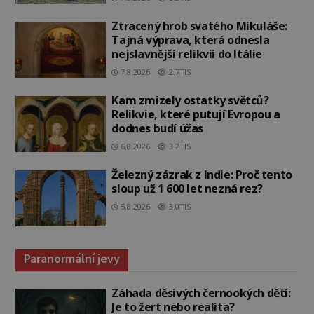
Ztracený hrob svatého Mikuláše:
Tajná výprava, která odnesla
nejslavnější relikvii do Itálie
7.8.2026
2.7TIS
Kam zmizely ostatky světců?
Relikvie, které putují Evropou a
dodnes budí úžas
6.8.2026
3.2TIS
Železný zázrak z Indie: Proč tento
sloup už 1 600 let nezná rez?
5.8.2026
3.0TIS
Paranormální jevy
Záhada děsivých černookých dětí:
Je to žert nebo realita?