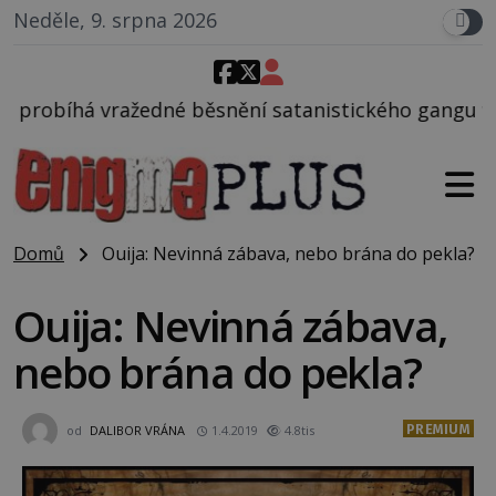
Neděle, 9. srpna 2026
snění satanistického gangu vedeného Charlesem Man
Domů
Ouija: Nevinná zábava, nebo brána do pekla?
Ouija: Nevinná zábava,
nebo brána do pekla?
PREMIUM
od
DALIBOR VRÁNA
1.4.2019
4.8tis