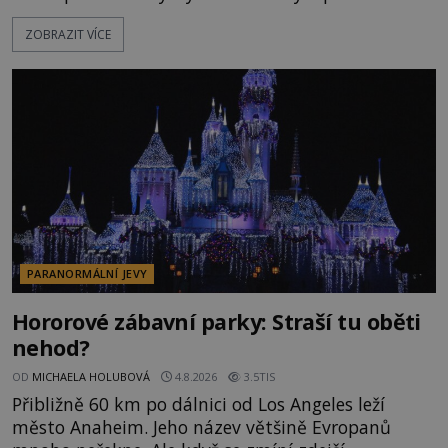
po silnicích ve svém mercedesu jako utržený ze
ZOBRAZIT VÍCE
řetězu. Vše vyvrcholí katastrofou, když to Dreyfuss
napálí v plné rychlosti do stromu! Policie ve vraku
následně nalezne schovaný kokain. Tímto
momentem se slavnému
PARANORMÁLNÍ JEVY
Hororové zábavní parky: Straší tu oběti
nehod?
OD
MICHAELA HOLUBOVÁ
4.8.2026
3.5TIS
Přibližně 60 km po dálnici od Los Angeles leží
město Anaheim. Jeho název většině Evropanů