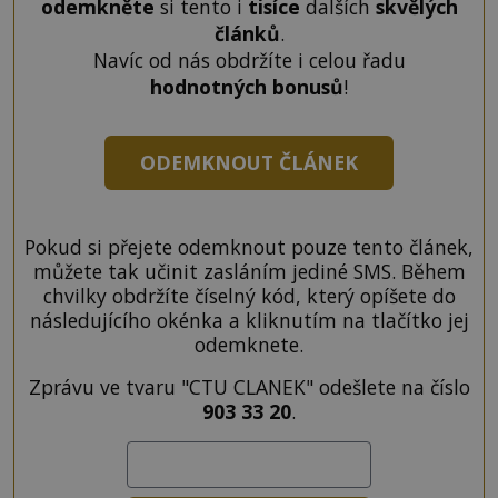
odemkněte
si tento i
tisíce
dalších
skvělých
článků
.
Navíc od nás obdržíte i celou řadu
hodnotných bonusů
!
ODEMKNOUT ČLÁNEK
Pokud si přejete odemknout pouze tento článek,
můžete tak učinit zasláním jediné SMS. Během
chvilky obdržíte číselný kód, který opíšete do
následujícího okénka a kliknutím na tlačítko jej
odemknete.
Zprávu ve tvaru "CTU CLANEK" odešlete na číslo
903 33 20
.