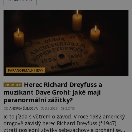
dědictvím... Robertu připadne rodinné sídlo v
Torontu. Takový majetek skýtá řadu výhod, avšak
ta, na niž přijde Robert, by jen tak někoho
nenapadla. N
PARANORMÁLNÍ JEVY
Herec Richard Dreyfuss a
PREMIUM
muzikant Dave Grohl: Jaké mají
paranormální zážitky?
OD
ANDREA ŠULCOVÁ
5.8.2026
3.2TIS
Je to jízda s větrem o závod. V roce 1982 americký
drogově závislý herec Richard Dreyfuss (*1947)
ztratí poslední zbytky sebezáchovy a prohání se