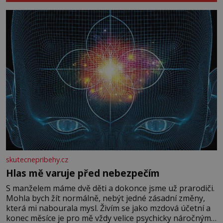
skutecnepribehy.cz
Hlas mě varuje před nebezpečím
S manželem máme dvě děti a dokonce jsme už prarodiči.
Mohla bych žít normálně, nebýt jedné zásadní změny,
která mi nabourala mysl. Živím se jako mzdová účetní a
konec měsíce je pro mě vždy velice psychicky náročným