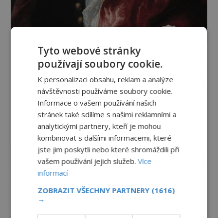
Tyto webové stránky
používají soubory cookie.
K personalizaci obsahu, reklam a analýze
návštěvnosti používáme soubory cookie.
Informace o vašem používání našich
stránek také sdílíme s našimi reklamními a
analytickými partnery, kteří je mohou
kombinovat s dalšími informacemi, které
jste jim poskytli nebo které shromáždili při
vašem používání jejich služeb.
Více
informací
ZOBRAZIT VŠECHNY PARTNERY
(1616)
Vesmír a technologie
→