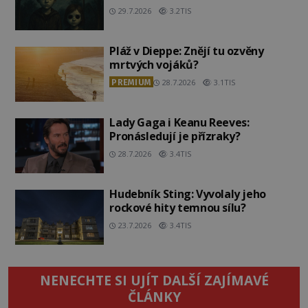
29.7.2026
3.2TIS
Pláž v Dieppe: Znějí tu ozvěny
mrtvých vojáků?
PREMIUM
28.7.2026
3.1TIS
Lady Gaga i Keanu Reeves:
Pronásledují je přízraky?
28.7.2026
3.4TIS
Hudebník Sting: Vyvolaly jeho
rockové hity temnou sílu?
23.7.2026
3.4TIS
NENECHTE SI UJÍT DALŠÍ ZAJÍMAVÉ
ČLÁNKY