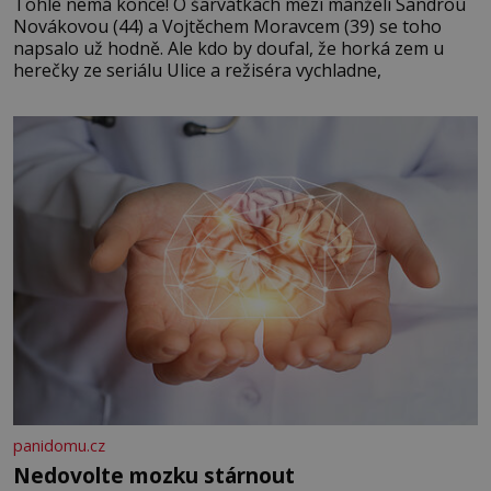
Tohle nemá konce! O šarvátkách mezi manželi Sandrou
Novákovou (44) a Vojtěchem Moravcem (39) se toho
napsalo už hodně. Ale kdo by doufal, že horká zem u
herečky ze seriálu Ulice a režiséra vychladne,
panidomu.cz
Nedovolte mozku stárnout