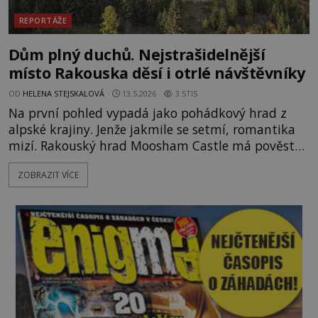
REPORTÁŽE
Dům plný duchů. Nejstrašidelnější
místo Rakouska děsí i otrlé návštěvníky
OD
HELENA STEJSKALOVÁ
13.5.2026
3.5TIS
Na první pohled vypadá jako pohádkový hrad z
alpské krajiny. Jenže jakmile se setmí, romantika
mizí. Rakouský hrad Moosham Castle má pověst
nejděsivějšího domu v celé zemi. Lidé tu údajně
ZOBRAZIT VÍCE
slyší kroky v prázdných chodbách, šeptání ze zdí i
nářek mrtvých. A záhadologové tvrdí, že zdejší
temná minulost mohla zanechat něco, co se
dodnes nepodařilo vysvětlit. Kamenný hrad stojí v
horách Salcburska u