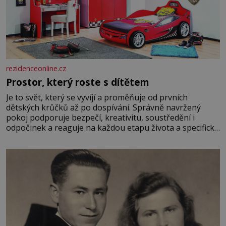
rezidenceonline.cz
Prostor, který roste s dítětem
Je to svět, který se vyvíjí a proměňuje od prvních
dětských krůčků až po dospívání. Správně navržený
pokoj podporuje bezpečí, kreativitu, soustředění i
odpočinek a reaguje na každou etapu života a specifické
potřeby dítěte. Pro nejmenší je klíčová jednoduchost,
měkkost a bezpečí, proto by pokoj miminka měl působit
především klidně a útulně. Předškolní věk je