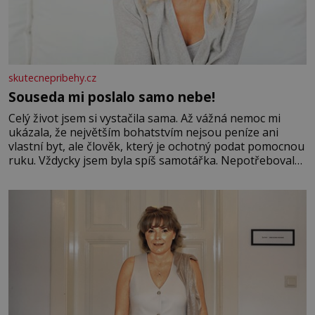
skutecnepribehy.cz
Souseda mi poslalo samo nebe!
Celý život jsem si vystačila sama. Až vážná nemoc mi
ukázala, že největším bohatstvím nejsou peníze ani
vlastní byt, ale člověk, který je ochotný podat pomocnou
ruku. Vždycky jsem byla spíš samotářka. Nepotřebovala
jsem kolem sebe partu kamarádek ani partnera. Stačily
mi knihy, práce a hlavně klid. Hned po studiích jsem
odešla z rodného města,