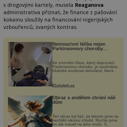
s drogovými kartely, musela
Reaganova
administrativa přiznat, že finance z pašování
kokainu sloužily na financování nigerijských
vzbouřenců, zvaných kontras.
Neinvazivní léčba nejen
Parkinsonovy choroby
pomocí ultrazvukové
„helmy“
Ke zmírnění třesu, který doprovází
Parkinsonovu chorobu, je využívána
hluboká mozková stimulace, která
však vyžaduje vysoce invazivní
zákrok. Ultrazvuk zase není vhodný
k dostatečně přesnému zacílení ...
21stoleti.cz
Obraz s andělem chrání náš
dům
Ten obraz byl kýč, se kterým jsme se
nechtěli nikomu chlubit. Rychle jsme
ho ale vraceli na jeho místo. S