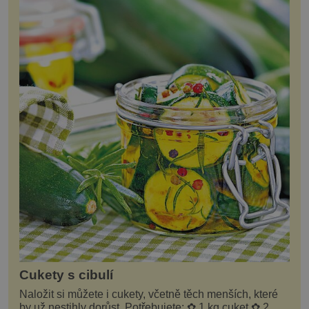
Cukety s cibulí
Naložit si můžete i cukety, včetně těch menších, které
by už nestihly dorůst. Potřebujete: ✿ 1 kg cuket ✿ 2