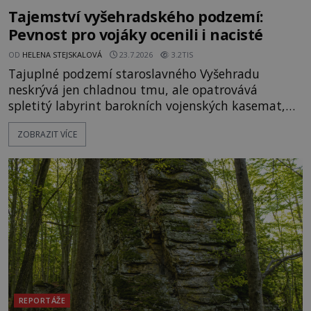
Tajemství vyšehradského podzemí:
Pevnost pro vojáky ocenili i nacisté
OD
HELENA STEJSKALOVÁ
23.7.2026
3.2TIS
Tajuplné podzemí staroslavného Vyšehradu
neskrývá jen chladnou tmu, ale opatrovává
spletitý labyrint barokních vojenských kasemat,
zapomenuté chrámy a vzácné národní poklady.
ZOBRAZIT VÍCE
Hluboko uvnitř mohutné skály nad řekou Vltavou
pulzuje skrytá historie, která se dodnes úspěšně
vyhýbá shonu moderní metropole. Místo, ke
kterému se vážou nejstarší české mýty, ve svých
temných útrobách střeží monumentální
REPORTÁŽE