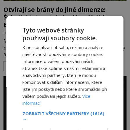
Otvírají se brány do jiné dimenze:
Šokující tajemství skrytá ve Velkém
Blaníku
Tyto webové stránky
OD
HELENA STEJSKALOVÁ
21.7.2026
3.4TIS
používají soubory cookie.
Mýty opředený masiv Velkého Blaníku vzbuzuje
mezi záhadology mrazení, neboť jeho suťové svahy
K personalizaci obsahu, reklam a analýze
a mlčenlivé skalní útesy podle mnoha svědectví
návštěvnosti používáme soubory cookie.
fungují jako anomální zóny, kde selhává lidské
Informace o vašem používání našich
ZOBRAZIT VÍCE
vnímání času i prostoru. Geologické anomálie hory
stránek také sdílíme s našimi reklamními a
nenechávají nikoho chladným a esoterici i
analytickými partnery, kteří je mohou
badatelé zde odkrývají indicie, které propojují
kombinovat s dalšími informacemi, které
prastaré pohanské kulty, keltské svatyně a zprávy
jste jim poskytli nebo které shromáždili při
o lidech, kteří v
vašem používání jejich služeb.
Více
informací
ZOBRAZIT VŠECHNY PARTNERY
(1616)
→