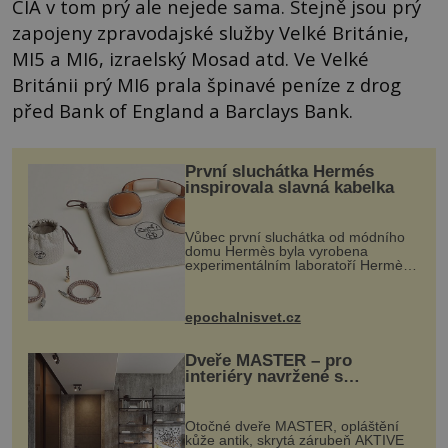
CIA v tom prý ale nejede sama. Stejně jsou prý
zapojeny zpravodajské služby Velké Británie,
MI5 a MI6, izraelský Mosad atd. Ve Velké
Británii prý MI6 prala špinavé peníze z drog
před Bank of England a Barclays Bank.
První sluchátka Hermés
inspirovala slavná kabelka
Vůbec první sluchátka od módního
domu Hermès byla vyrobena
experimentálním laboratoří Hermès
Ateliers Horizons. Elegantní gadget
si vyžádal dva roky vývoje a chlubí
se ručně šitou hovězí kůží a
epochalnisvet.cz
kovový...
Dveře MASTER – pro
interiéry navržené s
rozumem i vášní!
Otočné dveře MASTER, opláštění
kůže antik, skrytá zárubeň AKTIVE