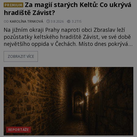
Za magií starých Keltů: Co ukrývá
PREMIUM
hradiště Závist?
OD
KAROLÍNA TRNKOVÁ
3.8.2026
3.2TIS
Na jižním okraji Prahy naproti obci Zbraslav leží
pozůstatky keltského hradiště Závist, ve své době
největšího oppida v Čechách. Místo dnes pokrývá
les, zbytky po kdysi monumentálním hradišti jsou
ZOBRAZIT VÍCE
ale v terénu patrné stále. Co dalšího tu po Keltech
zůstalo? Prozkoumejte to spolu s ENIGMOU! Na
vrch Hr
REPORTÁŽE