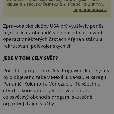
cibule ✿ 2 stroužky česneku ✿ 2 lžíce soli ✿ 2 snítky
kopru ✿ hrst petrželky Nálev: ✿ 400 m...
nejsemsama.cz
Zpravodajské služby USA prý využívaly peněz,
plynoucích z obchodů s opiem k financování
operací v některých částech Afghánistánu a
rekrutování polovojenských sil.
JEDE V TOM CELÝ SVĚT?
Podobné propojení CIA s drogovými kartely prý
bylo objeveno také v Mexiku, Laosu, Nikaragui,
Panamě, Kolumbii a Venezuele. To všechno
utvrdilo konspirátory v přesvědčení, že
celosvětový obchod s drogami skutečně
organizují tajné služby.