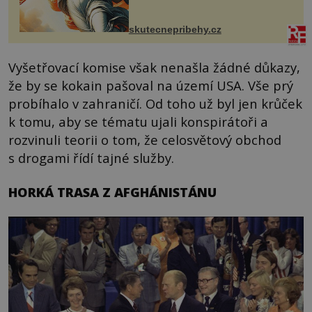
manželem Vaškem jsme si pořídili
chaloupku, takový domek na severu
Čech, kde jsme si naplánova...
skutecnepribehy.cz
Vyšetřovací komise však nenašla žádné důkazy,
že by se kokain pašoval na území USA. Vše prý
probíhalo v zahraničí. Od toho už byl jen krůček
k tomu, aby se tématu ujali konspirátoři a
rozvinuli teorii o tom, že celosvětový obchod
s drogami řídí tajné služby.
HORKÁ TRASA Z AFGHÁNISTÁNU