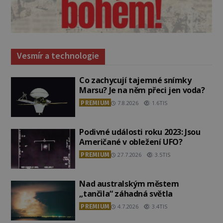
Vesmír a technologie
Co zachycují tajemné snímky
Marsu? Je na něm přeci jen voda?
PREMIUM
7.8.2026
1.6TIS
Podivné události roku 2023: Jsou
Američané v obležení UFO?
PREMIUM
27.7.2026
3.5TIS
Nad australským městem
„tančila“ záhadná světla
PREMIUM
4.7.2026
3.4TIS