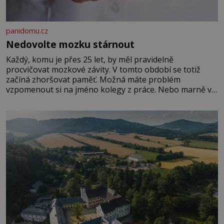
panidomu.cz
Nedovolte mozku stárnout
Každý, komu je přes 25 let, by měl pravidelně
procvičovat mozkové závity. V tomto období se totiž
začíná zhoršovat paměť. Možná máte problém
vzpomenout si na jméno kolegy z práce. Nebo marně v
paměti lovíte název knížky, kterou jste nedávno přečetli.
Je to opravdu tak, s věkem jako kdyby se paměť
rozhodla stávkovat. Cvičte