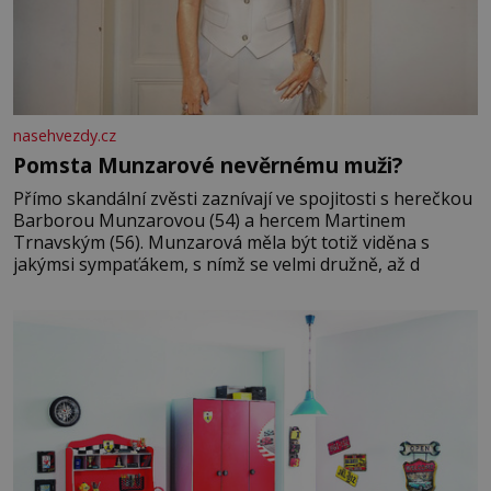
nasehvezdy.cz
Pomsta Munzarové nevěrnému muži?
Přímo skandální zvěsti zaznívají ve spojitosti s herečkou
Barborou Munzarovou (54) a hercem Martinem
Trnavským (56). Munzarová měla být totiž viděna s
jakýmsi sympaťákem, s nímž se velmi družně, až d