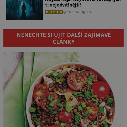
ti nejodvážnější!
PREMIUM
1.8.2026
3.5TIS
NENECHTE SI UJÍT DALŠÍ ZAJÍMAVÉ
ČLÁNKY