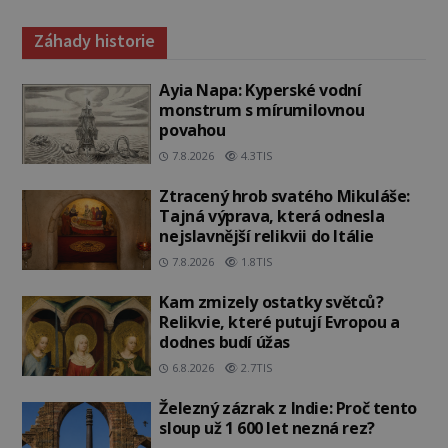
Záhady historie
Ayia Napa: Kyperské vodní
monstrum s mírumilovnou
povahou
7.8.2026
4.3TIS
Ztracený hrob svatého Mikuláše:
Tajná výprava, která odnesla
nejslavnější relikvii do Itálie
7.8.2026
1.8TIS
Kam zmizely ostatky světců?
Relikvie, které putují Evropou a
dodnes budí úžas
6.8.2026
2.7TIS
Železný zázrak z Indie: Proč tento
sloup už 1 600 let nezná rez?