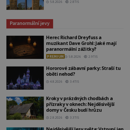
5.8.2026
2.8TIS
Paranormální jevy
Herec Richard Dreyfuss a
muzikant Dave Grohl: Jaké mají
paranormální zážitky?
PREMIUM
5.8.2026
2.9TIS
Hororové zábavní parky: Straší tu
oběti nehod?
4.8.2026
3.4TIS
Kroky v prázdných chodbách a
přízraky v oknech: Nejděsivější
domy v Česku budí hrůzu
2.8.2026
3.3TIS
Nejděsivější lesy světa: Vstoupí jen