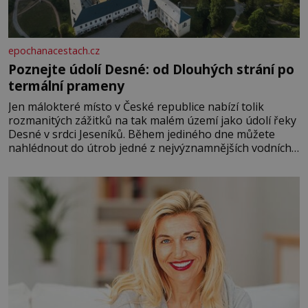
epochanacestach.cz
Poznejte údolí Desné: od Dlouhých strání po
termální prameny
Jen málokteré místo v České republice nabízí tolik
rozmanitých zážitků na tak malém území jako údolí řeky
Desné v srdci Jeseníků. Během jediného dne můžete
nahlédnout do útrob jedné z nejvýznamnějších vodních
elektráren v Evropě, vydat se na horské hřebeny, projet
se na koloběžce a den zakončit poznáváním památek ve
Velkých Losinách nebo v termálním