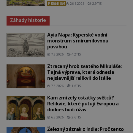
PREMIUM
26.6.2026
2.9TIS
Záhady historie
Ayia Napa: Kyperské vodní
monstrum s mírumilovnou
povahou
7.8.2026
4.2TIS
Ztracený hrob svatého Mikuláše:
Tajná výprava, která odnesla
nejslavnější relikvii do Itálie
7.8.2026
1.6TIS
Kam zmizely ostatky světců?
Relikvie, které putují Evropou a
dodnes budí úžas
6.8.2026
2.6TIS
Železný zázrak z Indie: Proč tento