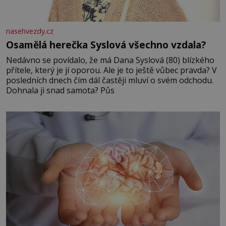
nasehvezdy.cz
Osamělá herečka Syslová všechno vzdala?
Nedávno se povídalo, že má Dana Syslová (80) blízkého
přítele, který je jí oporou. Ale je to ještě vůbec pravda? V
posledních dnech čím dál častěji mluví o svém odchodu.
Dohnala ji snad samota? Půs