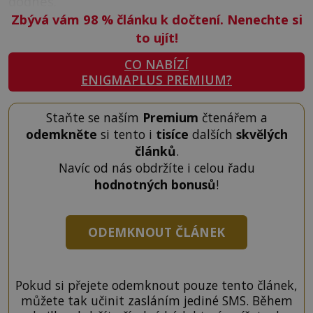
dodnes.
Zbývá vám 98
%
článku k dočtení. Nenechte si
to ujít!
CO NABÍZÍ
ENIGMAPLUS PREMIUM?
Staňte se naším
Premium
čtenářem a
odemkněte
si tento i
tisíce
dalších
skvělých
článků
.
Navíc od nás obdržíte i celou řadu
hodnotných bonusů
!
ODEMKNOUT ČLÁNEK
Pokud si přejete odemknout pouze tento článek,
můžete tak učinit zasláním jediné SMS. Během