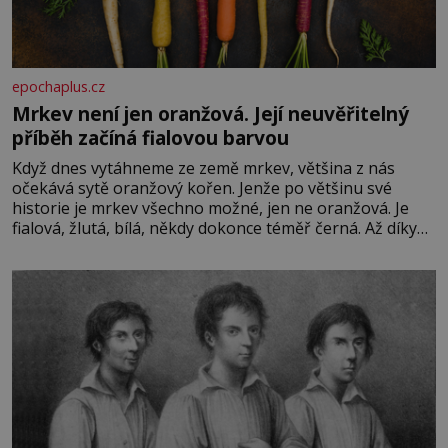
epochaplus.cz
Mrkev není jen oranžová. Její neuvěřitelný
příběh začíná fialovou barvou
Když dnes vytáhneme ze země mrkev, většina z nás
očekává sytě oranžový kořen. Jenže po většinu své
historie je mrkev všechno možné, jen ne oranžová. Je
fialová, žlutá, bílá, někdy dokonce téměř černá. Až díky
stovkám let pečlivého šlechtění se z ní stává zelenina,
bez které si českou zahradu ani nedokážeme představit.
Její příběh je