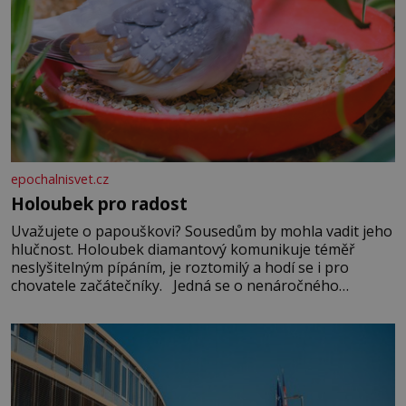
epochalnisvet.cz
Holoubek pro radost
Uvažujete o papouškovi? Sousedům by mohla vadit jeho
hlučnost. Holoubek diamantový komunikuje téměř
neslyšitelným pípáním, je roztomilý a hodí se i pro
chovatele začátečníky. Jedná se o nenáročného
klidného ptáčka, který většinu dne jen posedává. Hodně
času tráví na zemi, kde sbírá zbytky semínek Jeho
domovinou je prakticky celá Austrálie s výjimkou
pobřežní oblasti.