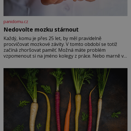
panidomu.cz
Nedovolte mozku stárnout
Každý, komu je přes 25 let, by měl pravidelně
procvičovat mozkové závity. V tomto období se totiž
začíná zhoršovat paměť. Možná máte problém
vzpomenout si na jméno kolegy z práce. Nebo marně v
paměti lovíte název knížky, kterou jste nedávno přečetli.
Je to opravdu tak, s věkem jako kdyby se paměť
rozhodla stávkovat. Cvičte