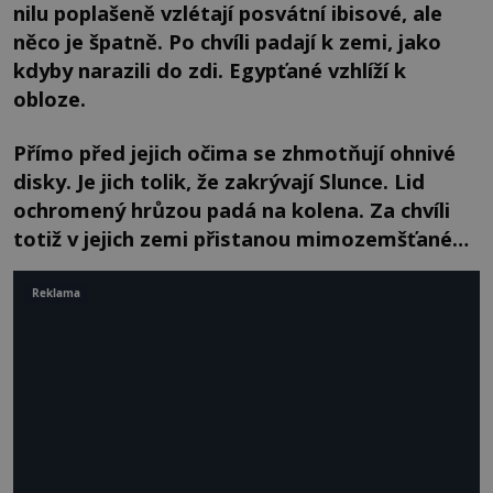
nilu poplašeně vzlétají posvátní ibisové, ale
něco je špatně. Po chvíli padají k zemi, jako
kdyby narazili do zdi. Egypťané vzhlíží k
obloze.
Přímo před jejich očima se zhmotňují ohnivé
disky. Je jich tolik, že zakrývají Slunce. Lid
ochromený hrůzou padá na kolena. Za chvíli
totiž v jejich zemi přistanou mimozemšťané…
Reklama