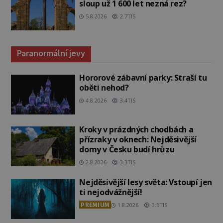
sloup už 1 600 let nezná rez?
5.8.2026
2.7TIS
Paranormální jevy
Hororové zábavní parky: Straší tu
oběti nehod?
4.8.2026
3.4TIS
Kroky v prázdných chodbách a
přízraky v oknech: Nejděsivější
domy v Česku budí hrůzu
2.8.2026
3.3TIS
Nejděsivější lesy světa: Vstoupí jen
ti nejodvážnější!
PREMIUM
1.8.2026
3.5TIS