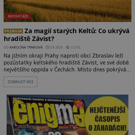
REPORTÁŽE
Za magií starých Keltů: Co ukrývá
PREMIUM
hradiště Závist?
OD
KAROLÍNA TRNKOVÁ
3.8.2026
3.2TIS
Na jižním okraji Prahy naproti obci Zbraslav leží
pozůstatky keltského hradiště Závist, ve své době
největšího oppida v Čechách. Místo dnes pokrývá
les, zbytky po kdysi monumentálním hradišti jsou
ZOBRAZIT VÍCE
ale v terénu patrné stále. Co dalšího tu po Keltech
zůstalo? Prozkoumejte to spolu s ENIGMOU! Na
vrch Hr