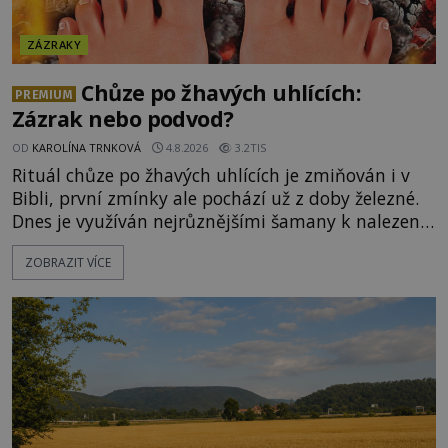
ZÁZRAKY
Chůze po žhavých uhlících:
PREMIUM
Zázrak nebo podvod?
OD
KAROLÍNA TRNKOVÁ
4.8.2026
3.2TIS
Rituál chůze po žhavých uhlících je zmiňován i v
Bibli, první zmínky ale pochází už z doby železné.
Dnes je využíván nejrůznějšími šamany k nalezení
spirituální síly či vnitřního klidu. Jak funguje a proč
ZOBRAZIT VÍCE
si při něm člověk nepopálí nohy, což bylo
objektivně dokázáno? Je na něm i něco
nadpřirozeného? Histori