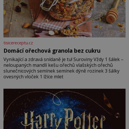
tisicereceptu.cz
Domácí ořechová granola bez cukru
Vynikající a zdravá snídaně je tu! Suroviny Vždy 1 šálek –
neloupaných mandlí kešu ořechů vlašských ořechů
slunečnicových semínek semínek dýně rozinek 3 šálky
ovesných vloček 1 lžíce mlet