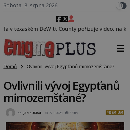
Sobota, 8. srpna 2026
County pořizuje video, na kterém před jeho vozem po
Domů
Ovlivnili vývoj Egypťanů mimozemšťané?
Ovlivnili vývoj Egypťanů
mimozemšťané?
PREMIUM
od
JAN KUKRÁL
19.1.2023
3.5tis