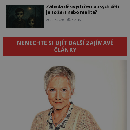
Záhada děsivých černookých dětí:
Je to žert nebo realita?
29.7.2026
3.2TIS
NENECHTE SI UJÍT DALŠÍ ZAJÍMAVÉ
ČLÁNKY