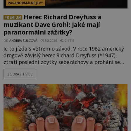
PARANORMÁLNÍ JEVY
Herec Richard Dreyfuss a
PREMIUM
muzikant Dave Grohl: Jaké mají
paranormální zážitky?
OD
ANDREA ŠULCOVÁ
5.8.2026
2.9TIS
Je to jízda s větrem o závod. V roce 1982 americký
drogově závislý herec Richard Dreyfuss (*1947)
ztratí poslední zbytky sebezáchovy a prohání se
po silnicích ve svém mercedesu jako utržený ze
ZOBRAZIT VÍCE
řetězu. Vše vyvrcholí katastrofou, když to Dreyfuss
napálí v plné rychlosti do stromu! Policie ve vraku
následně nalezne schovaný kokain. Tímto
momentem se slavnému