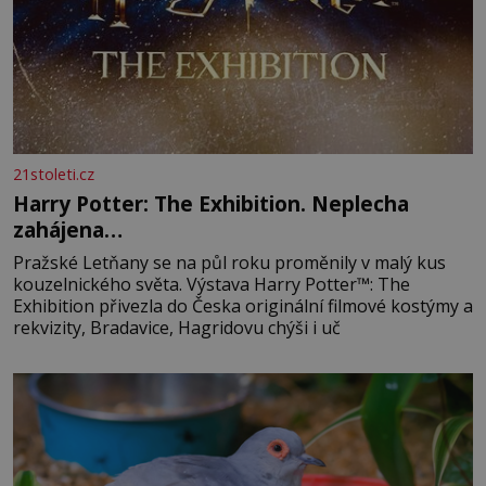
21stoleti.cz
Harry Potter: The Exhibition. Neplecha
zahájena…
Pražské Letňany se na půl roku proměnily v malý kus
kouzelnického světa. Výstava Harry Potter™: The
Exhibition přivezla do Česka originální filmové kostýmy a
rekvizity, Bradavice, Hagridovu chýši i uč