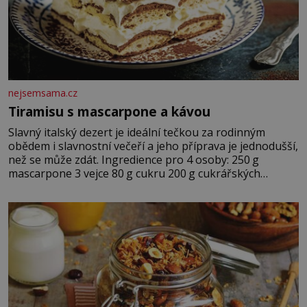
nejsemsama.cz
Tiramisu s mascarpone a kávou
Slavný italský dezert je ideální tečkou za rodinným
obědem i slavnostní večeří a jeho příprava je jednodušší,
než se může zdát. Ingredience pro 4 osoby: 250 g
mascarpone 3 vejce 80 g cukru 200 g cukrářských
piškotů 250 ml silné kávy 2 lžíce amaretta kakao na
posypání Postup: Oddělte žloutky od bílků. Žloutky
vyšlehejte s cukrem do světlé pěny a postupně do nich
vmíchejte mascarpone, aby vznikl hladký