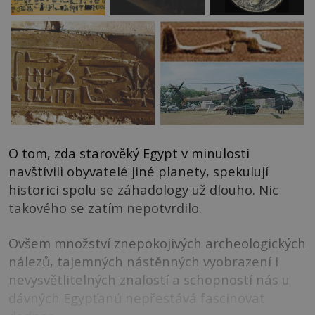
O tom, zda starověký Egypt v minulosti
navštívili obyvatelé jiné planety, spekulují
historici spolu se záhadology už dlouho. Nic
takového se zatím nepotvrdilo.
Ovšem množství znepokojivých archeologických
nálezů, tajemných nástěnných vyobrazení i
nevysvětlitelných znalostí a schopností nás u
dávných Egypťanů nepřestává fascinovat