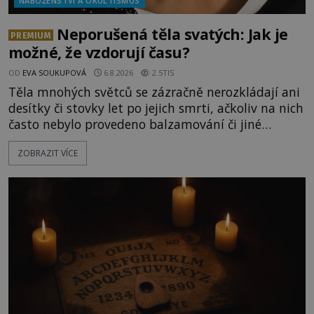
NÁBOŽENSTVÍ A OKULTISMUS
Neporušená těla svatých: Jak je
PREMIUM
možné, že vzdorují času?
OD
EVA SOUKUPOVÁ
6.8.2026
2.5TIS
Těla mnohých světců se zázračně nerozkládají ani
desítky či stovky let po jejich smrti, ačkoliv na nich
často nebylo provedeno balzamování či jiné
pokusy o konzervaci. Neporušené ostatky bývají
ZOBRAZIT VÍCE
považovány za důkaz svatosti zemřelých. Jaké
tajemné síly těla významných náboženských
osobností ochraňují? Na hřbitově u kláštera
Milosrdných