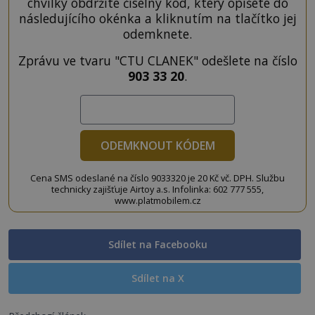
chvilky obdržíte číselný kód, který opíšete do
následujícího okénka a kliknutím na tlačítko jej
odemknete.
Zprávu ve tvaru "CTU CLANEK" odešlete na číslo
903 33 20
.
ODEMKNOUT KÓDEM
Cena SMS odeslané na číslo 9033320 je 20 Kč vč. DPH. Službu
technicky zajišťuje Airtoy a.s. Infolinka: 602 777 555,
www.platmobilem.cz
Sdílet na Facebooku
Sdílet na X