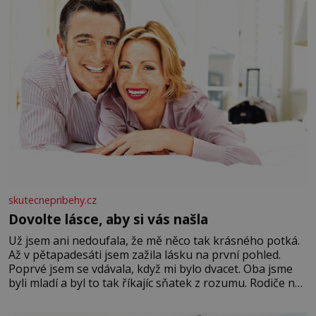
Velkých Losinách nebo v termálním
skutecnepribehy.cz
Dovolte lásce, aby si vás našla
Už jsem ani nedoufala, že mě něco tak krásného potká.
Až v pětapadesáti jsem zažila lásku na první pohled.
Poprvé jsem se vdávala, když mi bylo dvacet. Oba jsme
byli mladí a byl to tak říkajíc sňatek z rozumu. Rodiče nás
dali dohromady, Toník byl dobře zaopatřený mladý muž.
Manželství nám oběma moc nesvědčilo, brzy jsme zjistili,