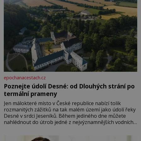
epochanacestach.cz
Poznejte údolí Desné: od Dlouhých strání po
termální prameny
Jen málokteré místo v České republice nabízí tolik
rozmanitých zážitků na tak malém území jako údolí řeky
Desné v srdci Jeseníků. Během jediného dne můžete
nahlédnout do útrob jedné z nejvýznamnějších vodních
elektráren v Evropě, vydat se na horské hřebeny, projet
se na koloběžce a den zakončit poznáváním památek ve