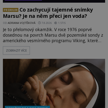
Co zachycují tajemné snímky
PREMIUM
Marsu? Je na něm přeci jen voda?
OD
ADRIANA VOJTÍŠKOVÁ
7.8.2026
1.5TIS
Je to přelomový okamžik. V roce 1976 poprvé
dosednou na povrch Marsu dvě pozemské sondy z
amerického vesmírného programu Viking, které
jsou schopny pořídit fotografie záhadami
ZOBRAZIT VÍCE
opředené rudé planety. Viking 1 zde zaznamená
něco naprosto nečekaného. V marsovské oblasti
zvané Cydonie totiž zachytí podivný útvar
připomínající lidskou tvář. NASA (Národní úřad