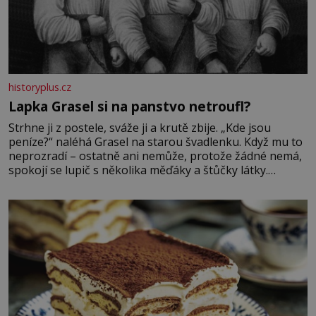
historyplus.cz
Lapka Grasel si na panstvo netroufl?
Strhne ji z postele, sváže ji a krutě zbije. „Kde jsou
peníze?“ naléhá Grasel na starou švadlenku. Když mu to
neprozradí – ostatně ani nemůže, protože žádné nemá,
spokojí se lupič s několika měďáky a štůčky látky.
Zraněná žena pár dní nato umírá. Je to muž nebývale
krutý. Jeho činy budí hrůzu ještě dlouho po jeho smrti