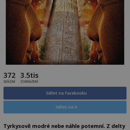
372
3.5tis
SDÍLENÍ
ZOBRAZENÍ
Sdílet na Facebooku
Sdílet na X
Tyrkysově modré nebe náhle potemní. Z delty