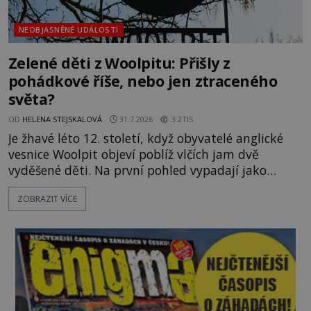
NEOBJASNĚNÉ UDÁLOSTI
Zelené děti z Woolpitu: Přišly z
pohádkové říše, nebo jen ztraceného
světa?
OD
HELENA STEJSKALOVÁ
31.7.2026
3.2TIS
Je žhavé léto 12. století, když obyvatelé anglické
vesnice Woolpit objeví poblíž vlčích jam dvě
vyděšené děti. Na první pohled vypadají jako
každé jiné, až na jednu děsivou výjimku. Jejich
ZOBRAZIT VÍCE
kůže má nazelenalý odstín, mluví
nesrozumitelnou řečí a odmítají jakékoli jídlo
kromě syrových bobů. Příběh se rychle stává
jednou z největších záhad středověké Anglie a ani
po téměř devíti stech letech není