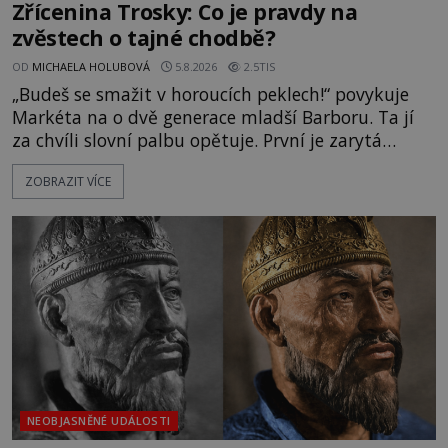
Zřícenina Trosky: Co je pravdy na
zvěstech o tajné chodbě?
OD
MICHAELA HOLUBOVÁ
5.8.2026
2.5TIS
„Budeš se smažit v horoucích peklech!“ povykuje
Markéta na o dvě generace mladší Barboru. Ta jí
za chvíli slovní palbu opětuje. První je zarytá
katolička, druhá přesvědčená kališnice. A každá z
ZOBRAZIT VÍCE
nich se usídlí na jedné z věží slavného hradu
Trosky. Šlechtic Ota IV. z Bergova (1399–1452) patří
mezi vůdce protihusitského boje. Za manželku má
skutečně jistou
NEOBJASNĚNÉ UDÁLOSTI