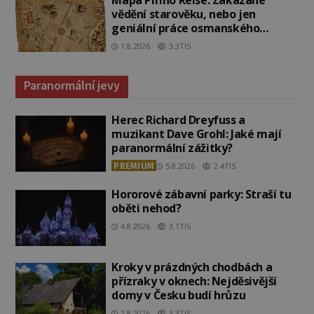
vědění starověku, nebo jen
geniální práce osmanského
admirála?
1.8.2026
3.3TIS
Paranormální jevy
Herec Richard Dreyfuss a
muzikant Dave Grohl: Jaké mají
paranormální zážitky?
PREMIUM
5.8.2026
2.4TIS
Hororové zábavní parky: Straší tu
oběti nehod?
4.8.2026
3.1TIS
Kroky v prázdných chodbách a
přízraky v oknech: Nejděsivější
domy v Česku budí hrůzu
2.8.2026
3.3TIS