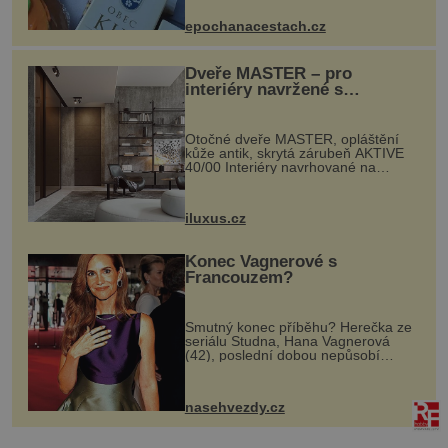
dobovou hudbu, řemesla, atrakce...
epochanacestach.cz
Dveře MASTER – pro
interiéry navržené s
rozumem i vášní!
Otočné dveře MASTER, opláštění
kůže antik, skrytá zárubeň AKTIVE
40/00 Interiéry navrhované na
zakázku často vyžadují atypické
rozměry nejen nábytku, ale i
otvorových prvků. Technické zázemí
iluxus.cz
dnes umož...
Konec Vagnerové s
Francouzem?
Smutný konec příběhu? Herečka ze
seriálu Studna, Hana Vagnerová
(42), poslední dobou nepůsobí
nejšťastněji. Ačkoli časy její anorexie
jsou už dávno pryč a opět se pyšnila
ženskými křivkami, najednou s...
nasehvezdy.cz