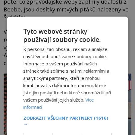
poté, co zpravodajské weby zaplnily události z
Beebe, jsou desítky mrtvých ptáků nalezeny ve
Švédsku.
Tyto webové stránky
V roce 2017 najde zhruba 120 ptáků smrt na
používají soubory cookie.
ropném poli v Kanadě a podivná nemoc si
vybírá v řadách ptáků oběti i v roce 2019 v
K personalizaci obsahu, reklam a analýze
Aucklandu. Souvisejí snad nějak tyto jevy s tím,
návštěvnosti používáme soubory cookie.
co se dělo na Silvestra roku 2010 v Arkansasu?
Informace o vašem používání našich
stránek také sdílíme s našimi reklamními a
analytickými partnery, kteří je mohou
kombinovat s dalšími informacemi, které
jste jim poskytli nebo které shromáždili při
vašem používání jejich služeb.
Více
informací
ZOBRAZIT VŠECHNY PARTNERY
(1616)
→