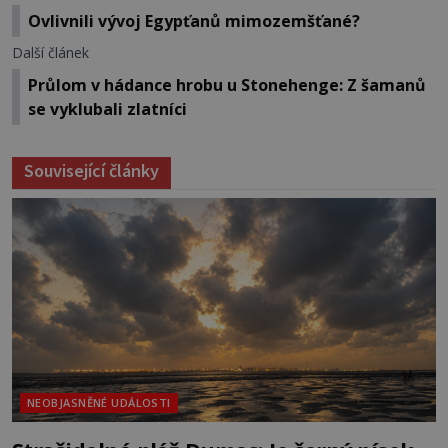
Ovlivnili vývoj Egypťanů mimozemšťané?
Další článek
Průlom v hádance hrobu u Stonehenge: Z šamanů
se vyklubali zlatníci
Související články
NEOBJASNĚNÉ UDÁLOSTI