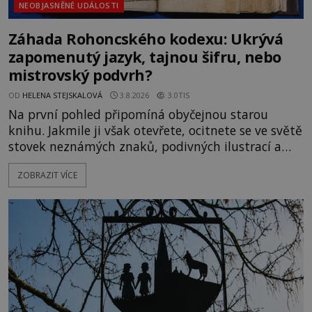
NEOBJASNĚNÉ UDÁLOSTI
Záhada Rohoncského kodexu: Ukrývá
zapomenutý jazyk, tajnou šifru, nebo
mistrovský podvrh?
OD
HELENA STEJSKALOVÁ
3.8.2026
3.0TIS
Na první pohled připomíná obyčejnou starou
knihu. Jakmile ji však otevřete, ocitnete se ve světě
stovek neznámých znaků, podivných ilustrací a
textu, který už téměř dvě století vzdoruje všem
ZOBRAZIT VÍCE
pokusům o rozluštění. Rohoncský kodex patří mezi
největší záhady evropských dějin a dodnes nikdo s
jistotou neví, kdo jej napsal, kdy vznikl ani co
vlastně vypráví. Rohoncský kodex se poprvé
objevuje v roce