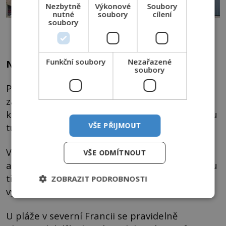
Nezbytně
Výkonové
Soubory
nutné
soubory
cílení
soubory
Senzaci vyvolal ale i Mýval, který vylezl na střechu vysokého domu v
americké Minnesotě.
Funkční soubory
Nezařazené
Nevysvětlitelné chování zvířat ve světě
soubory
Podivné chování některých tvorů se občas daří
zachytit i na fotografii, jako například úhoře,
který v roce 2018 uvízl hlavou napřed v čumáku
VŠE PŘIJMOUT
tuleně.
Ve stejném roce vyvolal senzaci mýval, který v
VŠE ODMÍTNOUT
americké Minnesotě vylezl po zdi až na střechu
třiadvacet pater vysokého domu. Horolezecký
ZOBRAZIT PODROBNOSTI
výstup mu zabral dvacet hodin.
U pláže v severní Francii se pravidelně