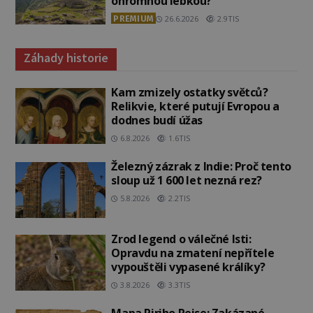
ohromnou lebkou?
PREMIUM
26.6.2026
2.9TIS
Záhady historie
Kam zmizely ostatky světců?
Relikvie, které putují Evropou a
dodnes budí úžas
6.8.2026
1.6TIS
Železný zázrak z Indie: Proč tento
sloup už 1 600 let nezná rez?
5.8.2026
2.2TIS
Zrod legend o válečné lsti:
Opravdu na zmatení nepřítele
vypouštěli vypasené králíky?
3.8.2026
3.3TIS
Mapa Piriho Reise: Zakázané