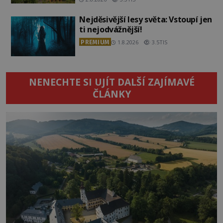
Nejděsivější lesy světa: Vstoupí jen
ti nejodvážnější!
PREMIUM
1.8.2026
3.5TIS
NENECHTE SI UJÍT DALŠÍ ZAJÍMAVÉ
ČLÁNKY