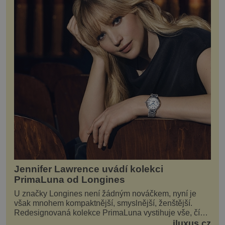
Jennifer Lawrence uvádí kolekci
PrimaLuna od Longines
U značky Longines není žádným nováčkem, nyní je
však mnohem kompaktnější, smyslnější, ženštější.
Redesignovaná kolekce PrimaLuna vystihuje vše, čím
je značka Longines dnes a čím byla i před sto dvacet...
iluxus.cz