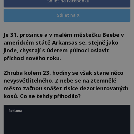
Sdílet na Facebooku
Sdílet na X
Je 31. prosince a v malém městečku Beebe v
americkém státě Arkansas se, stejně jako
jinde, chystají s úderem půlnoci oslavit
příchod nového roku.
Zhruba kolem 23. hodiny se však stane něco
nevysvětlitelného. Z nebe se na ztemnělé
město začnou snášet tisíce dezorientovaných
kosů. Co se tehdy přihodilo?
Reklama