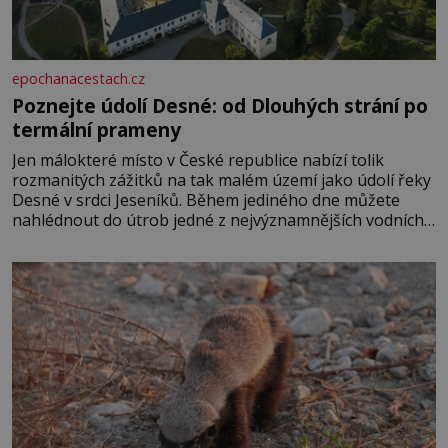
epochanacestach.cz
Poznejte údolí Desné: od Dlouhých strání po
termální prameny
Jen málokteré místo v České republice nabízí tolik
rozmanitých zážitků na tak malém území jako údolí řeky
Desné v srdci Jeseníků. Během jediného dne můžete
nahlédnout do útrob jedné z nejvýznamnějších vodních
elektráren v Evropě, vydat se na horské hřebeny, projet
se na koloběžce a den zakončit poznáváním památek ve
Velkých Losinách nebo v termálním