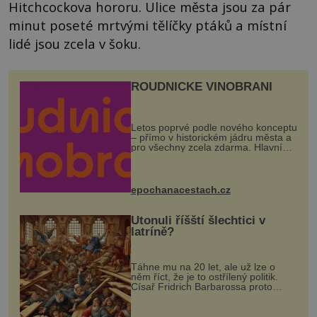
Hitchcockova hororu. Ulice města jsou za pár
minut poseté mrtvými tělíčky ptáků a místní
lidé jsou zcela v šoku.
ROUDNICKÉ VINOBRANÍ
Letos poprvé podle nového konceptu
– přímo v historickém jádru města a
pro všechny zcela zdarma. Hlavní
program se odehraje na Karlově a
Husově náměstí. Návštěvníci se
mohou těšit na víno, burčák, pes...
epochanacestach.cz
Utonuli říšští šlechtici v
latríně?
Táhne mu na 20 let, ale už lze o
něm říct, že je to ostřílený politik.
Císař Fridrich Barbarossa proto
posílá svého syna a dědice Jindřicha
VI. do Erfurtu, aby se stal
prostředníkem při řešení sporu m...