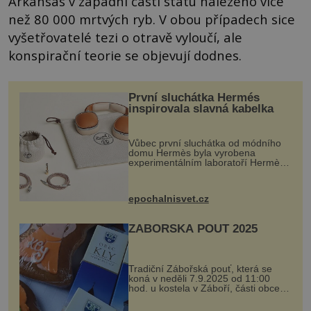
Arkansas v západní části státu nalezeno více
než 80 000 mrtvých ryb. V obou případech sice
vyšetřovatelé tezi o otravě vyloučí, ale
konspirační teorie se objevují dodnes.
První sluchátka Hermés
inspirovala slavná kabelka
Vůbec první sluchátka od módního
domu Hermès byla vyrobena
experimentálním laboratoří Hermès
Ateliers Horizons. Elegantní gadget
si vyžádal dva roky vývoje a chlubí
se ručně šitou hovězí kůží a
epochalnisvet.cz
kovový...
ZÁBOŘSKÁ POUŤ 2025
Tradiční Zábořská pouť, která se
koná v neděli 7.9.2025 od 11:00
hod. u kostela v Záboří, části obce
Kly u Mělníka. V programu naleznete
komentovanou prohlídku kostela,