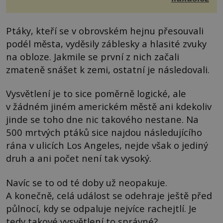
Ptáky, kteří se v obrovském hejnu přesouvali
podél města, vyděsily záblesky a hlasité zvuky
na obloze. Jakmile se první z nich začali
zmateně snášet k zemi, ostatní je následovali.
Vysvětlení je to sice poměrně logické, ale
v žádném jiném americkém městě ani kdekoliv
jinde se toho dne nic takového nestane. Na
500 mrtvých ptáků sice najdou následujícího
rána v ulicích Los Angeles, nejde však o jediný
druh a ani počet není tak vysoký.
Navíc se to od té doby už neopakuje.
A konečně, celá událost se odehraje ještě před
půlnocí, kdy se odpaluje nejvíce rachejtlí. Je
tedy takové vysvětlení to správné?