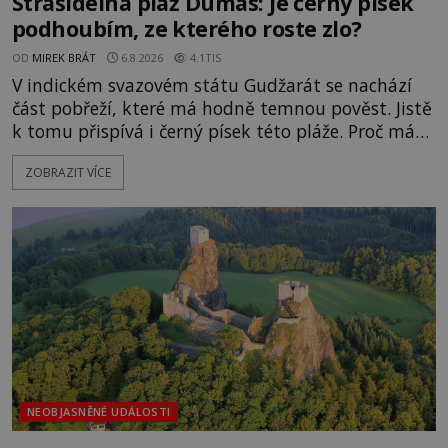
Strašidelná pláž Dumas: Je černý písek
podhoubím, ze kterého roste zlo?
OD
MIREK BRÁT
6.8.2026
4.1TIS
V indickém svazovém státu Gudžarát se nachází
část pobřeží, které má hodně temnou pověst. Jistě
k tomu přispívá i černý písek této pláže. Proč má
pláž takové netypické zbarvení? Nakolik jsou
ZOBRAZIT VÍCE
pravdivé historky, že zde došlo k nevysvětlitelným
zmizením turistů? Ti, kteří se nebojí, nás mohou
následovat. Vstupujeme na pláž Dumas ve městě
Surat. Gu
NEOBJASNĚNÉ UDÁLOSTI