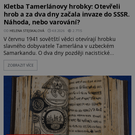
Kletba Tamerlánovy hrobky: Otevřeli
hrob a za dva dny začala invaze do SSSR.
Náhoda, nebo varování?
OD
HELENA STEJSKALOVÁ
4.8.2026
2.7TIS
V červnu 1941 sovětští vědci otevírají hrobku
slavného dobyvatele Tamerlána v uzbeckém
Samarkandu. O dva dny později nacistické
Německo zahajuje operaci Barbarossa a napadá
ZOBRAZIT VÍCE
Sovětský svaz. Shoda dat je natolik zarážející, že se
rodí jedna z nejslavnějších „kleteb“ 20. století. Je
na legendě něco pravdy, nebo jde jen o fascinující
souhru okolností? Když antropolog Michail
Gerasimov (1907-1970) a