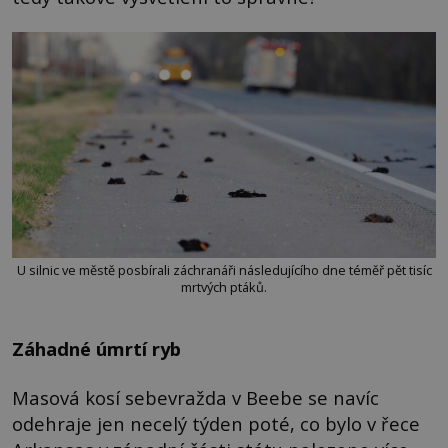
U silnic ve městě posbírali záchranáři následujícího dne téměř pět tisíc
mrtvých ptáků.
Záhadné úmrtí ryb
Masová kosí sebevražda v Beebe se navíc
odehraje jen necelý týden poté, co bylo v řece