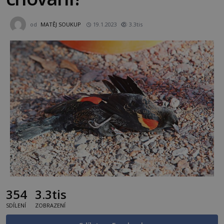
od
MATĚJ SOUKUP
19.1.2023
3.3tis
354
3.3tis
SDÍLENÍ
ZOBRAZENÍ