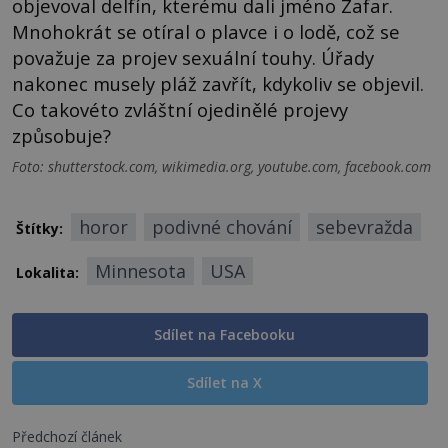
objevoval delfín, kterému dali jméno Zafar.
Mnohokrát se otíral o plavce i o lodě, což se
považuje za projev sexuální touhy. Úřady
nakonec musely pláž zavřít, kdykoliv se objevil.
Co takovéto zvláštní ojedinělé projevy
způsobuje?
Foto: shutterstock.com, wikimedia.org, youtube.com, facebook.com
horor
podivné chování
sebevražda
Štítky:
Minnesota
USA
Lokalita:
Sdílet na Facebooku
Sdílet na X
Předchozí článek