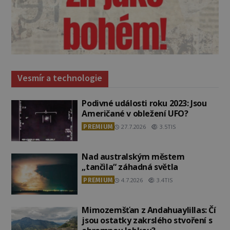
Vesmír a technologie
Podivné události roku 2023: Jsou
Američané v obležení UFO?
PREMIUM
27.7.2026
3.5TIS
Nad australským městem
„tančila“ záhadná světla
PREMIUM
4.7.2026
3.4TIS
Mimozemšťan z Andahuaylillas: Čí
jsou ostatky zakrslého stvoření s