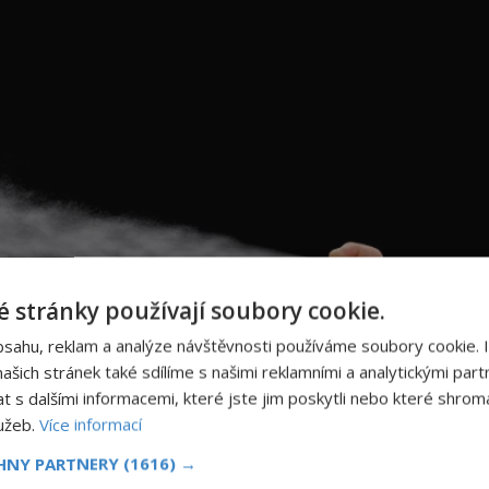
 stránky používají soubory cookie.
bsahu, reklam a analýze návštěvnosti používáme soubory cookie. 
šich stránek také sdílíme s našimi reklamními a analytickými partn
s dalšími informacemi, které jste jim poskytli nebo které shromá
lužeb.
Více informací
CHNY PARTNERY
(1616) →