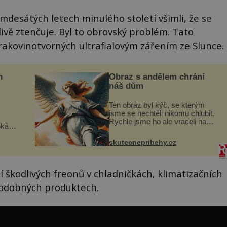
osmdesátých letech minulého století všimli, že se
ivě ztenčuje. Byl to obrovský problém. Tato
rakovinotvorných ultrafialovým zářením ze Slunce.
n
Obraz s andělem chrání
náš dům
Ten obraz byl kýč, se kterým
jsme se nechtěli nikomu chlubit.
Rychle jsme ho ale vraceli na
oká
jeho místo. S manželem Vaškem
však
jsme si pořídili chaloupku, takový
skutecnepribehy.cz
domek na severu Čech, kde
í
jsme si naplánova...
nému
ání škodlivých freonů v chladničkách, klimatizačních
 podobných produktech.