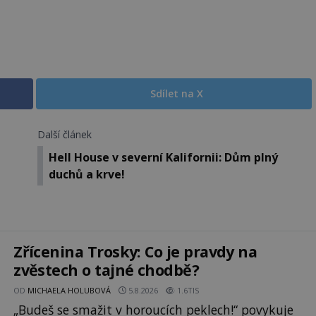
Sdílet na X
Další článek
Hell House v severní Kalifornii: Dům plný
duchů a krve!
Zřícenina Trosky: Co je pravdy na
zvěstech o tajné chodbě?
OD
MICHAELA HOLUBOVÁ
5.8.2026
1.6TIS
„Budeš se smažit v horoucích peklech!“ povykuje