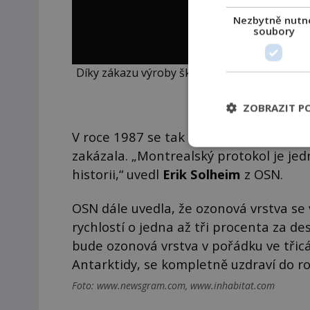
Nezbytně nutn
soubory
Díky zákazu výroby škodlivých látek (předevš
desítek let 
ZOBRAZIT P
V roce 1987 se tak výroba těchto škod
zakázala. „Montrealský protokol je j
historii,“ uvedl
Erik Solheim
z OSN.
OSN dále uvedla, že ozonová vrstva se
rychlostí o jedna až tři procenta za de
bude ozonová vrstva v pořádku ve třic
Antarktidy, se kompletně uzdraví do r
Foto: www.newsgram.com, www.inhabitat.com