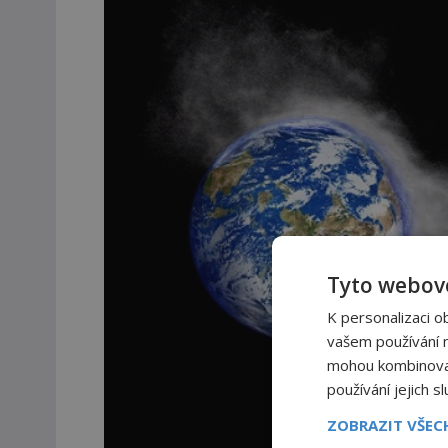
Tyto webové
K personalizaci o
vašem používání na
mohou kombinovat 
používání jejich s
ZOBRAZIT VŠE