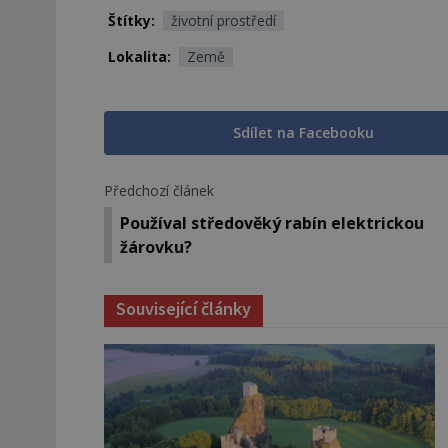
Štítky:
životní prostředí
Lokalita:
Země
Sdílet na Facebooku
Předchozí článek
Používal středověký rabín elektrickou
žárovku?
Související články