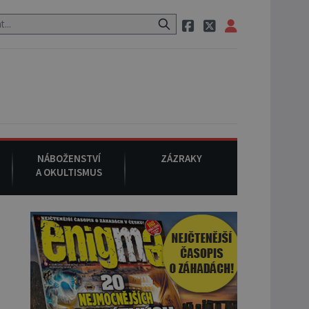
estauraci, pak si na ulici zavolá taxi, nasedne do něj a už ho nikdy n
NÁBOŽENSTVÍ
ZÁZRAKY
A OKULTISMUS