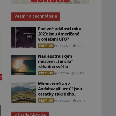
Vesmír a technologie
Podivné události roku
2023: Jsou Američané
v obležení UFO?
PREMIUM
27.7.2026
3.5TIS
Nad australským
městem „tančila“
záhadná světla
PREMIUM
4.7.2026
3.4TIS
Mimozemšťan z
Andahuaylillas: Čí jsou
ostatky zakrslého
stvoření s ohromnou
PREMIUM
26.6.2026
2.9TIS
lebkou?
Záhady historie