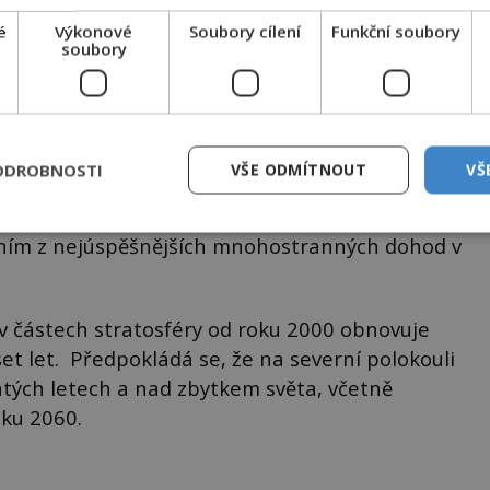
é
Výkonové
Soubory cílení
Funkční soubory
soubory
ím freonů) se ozonová vrstva tak rychle obnovuje, že za pár
může být jako znovuzrozená.
ODROBNOSTI
VŠE ODMÍTNOUT
VŠ
livých látek díky Montrealskému protokolu
edním z nejúspěšnějších mnohostranných dohod v
 v částech stratosféry od roku 2000 obnovuje
set let. Předpokládá se, že na severní polokouli
átých letech a nad zbytkem světa, včetně
oku 2060.