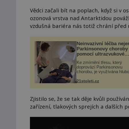
Vědci začali bít na poplach, když si v 
ozonová vrstva nad Antarktidou povážl
vzdušná bariéra nás totiž chrání před 
Neinvazivní léčba neje
Parkinsonovy choroby
pomocí ultrazvukové
„helmy“
Ke zmírnění třesu, který
doprovází Parkinsonovu
chorobu, je využívána hlub
mozková stimulace, která 
vyžaduje vysoce invazivní
21stoleti.cz
zákrok. Ultrazvuk zase nen
vhodný k dostatečně přes
zacílení ...
Zjistilo se, že se tak děje kvůli použív
zařízení, tlakových sprejích a dalších