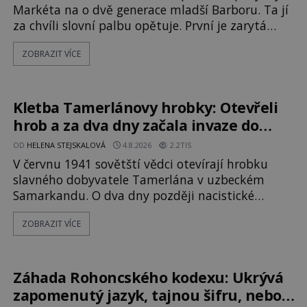
Markéta na o dvě generace mladší Barboru. Ta jí
za chvíli slovní palbu opětuje. První je zarytá
katolička, druhá přesvědčená kališnice. A každá z
ZOBRAZIT VÍCE
nich se usídlí na jedné z věží slavného hradu
Trosky. Šlechtic Ota IV. z Bergova (1399–1452)
patří mezi vůdce protihusitského boje. Za
manželku má skutečně jistou
Kletba Tamerlánovy hrobky: Otevřeli
hrob a za dva dny začala invaze do
SSSR. Náhoda, nebo varování?
OD
HELENA STEJSKALOVÁ
4.8.2026
2.2TIS
V červnu 1941 sovětští vědci otevírají hrobku
slavného dobyvatele Tamerlána v uzbeckém
Samarkandu. O dva dny později nacistické
Německo zahajuje operaci Barbarossa a napadá
ZOBRAZIT VÍCE
Sovětský svaz. Shoda dat je natolik zarážející, že
se rodí jedna z nejslavnějších „kleteb“ 20. století.
Je na legendě něco pravdy, nebo jde jen o
fascinující souhru okolností? Když antropolog
Záhada Rohoncského kodexu: Ukrývá
Michail Gerasimov (1907-1970) a
zapomenutý jazyk, tajnou šifru, nebo