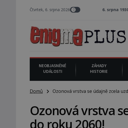
Čtvrtek, 6. srpna 2026
6. srpna 1930
: Americký vrch
NEOBJASNĚNÉ
ZÁHADY
UDÁLOSTI
HISTORIE
Domů
Ozonová vrstva se údajně zcela uzd
Ozonová vrstva se
do roku 2060!