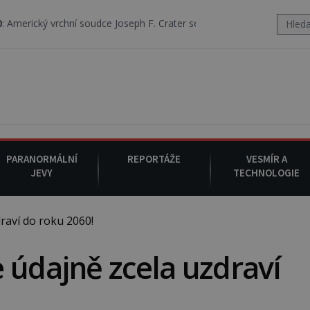
ní soudce Joseph F. Crater se 6. srpna 1930 navečeří ve své oblíbené r
PARANORMÁLNÍ
REPORTÁŽE
VESMÍR A
JEVY
TECHNOLOGIE
raví do roku 2060!
 údajně zcela uzdraví