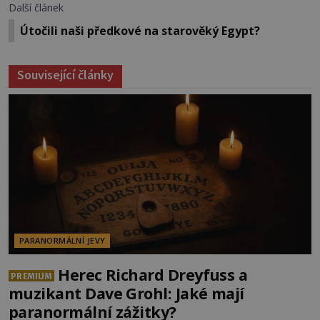
Další článek
Útočili naši předkové na starověký Egypt?
Související články
PARANORMÁLNÍ JEVY
Herec Richard Dreyfuss a
PREMIUM
muzikant Dave Grohl: Jaké mají
paranormální zážitky?