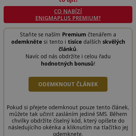
CO NABÍZÍ
ENIGMAPLUS PREMIUM?
Staňte se naším
Premium
čtenářem a
odemkněte
si tento i
tisíce
dalších
skvělých
článků
.
Navíc od nás obdržíte i celou řadu
hodnotných bonusů
!
ODEMKNOUT ČLÁNEK
Pokud si přejete odemknout pouze tento článek,
můžete tak učinit zasláním jediné SMS. Během
chvilky obdržíte číselný kód, který opíšete do
následujícího okénka a kliknutím na tlačítko jej
odemknete.