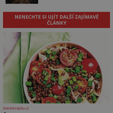
NENECHTE SI UJÍT DALŠÍ ZAJÍMAVÉ
ČLÁNKY
tisicereceptu.cz