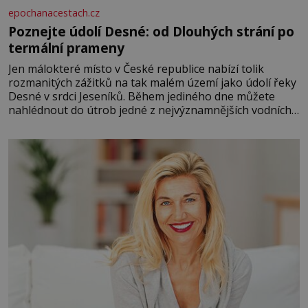
epochanacestach.cz
Poznejte údolí Desné: od Dlouhých strání po
termální prameny
Jen málokteré místo v České republice nabízí tolik
rozmanitých zážitků na tak malém území jako údolí řeky
Desné v srdci Jeseníků. Během jediného dne můžete
nahlédnout do útrob jedné z nejvýznamnějších vodních
elektráren v Evropě, vydat se na horské hřebeny, projet
se na koloběžce a den zakončit poznáváním památek ve
Velkých Losinách nebo v termálním