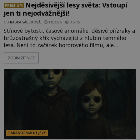
Nejděsivější lesy světa: Vstoupí
PREMIUM
jen ti nejodvážnější!
OD
RADKA SÁBLIKOVÁ
1.8.2026
3.5TIS
Stínové bytosti, časové anomálie, děsivé přízraky a
hrůzostrašný křik vycházející z hlubin temného
lesa. Není to začátek hororového filmu, ale
události, které popisují návštěvníci lesů, které jsou
ZOBRAZIT VÍCE
označovány jako nejděsivější na světě. Lidé bydlící
v jejich blízkosti se jim i za bílého dne obloukem
vyhýbají! Už jste o těchto lesích slyšeli? A odvážili
byste se je navštívit? [gallery ids="17
PARANORMÁLNÍ JEVY