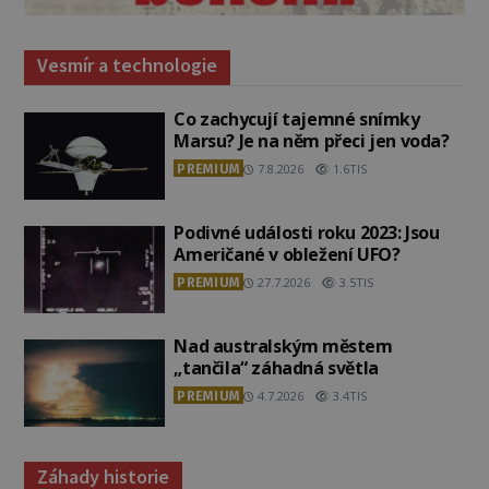
Vesmír a technologie
Co zachycují tajemné snímky
Marsu? Je na něm přeci jen voda?
PREMIUM
7.8.2026
1.6TIS
Podivné události roku 2023: Jsou
Američané v obležení UFO?
PREMIUM
27.7.2026
3.5TIS
Nad australským městem
„tančila“ záhadná světla
PREMIUM
4.7.2026
3.4TIS
Záhady historie