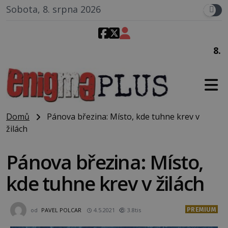
Sobota, 8. srpna 2026
8. srpna 2008
: Zástupce š
Domů
Pánova březina: Místo, kde tuhne krev v
žilách
Pánova březina: Místo,
kde tuhne krev v žilách
PREMIUM
od
PAVEL POLCAR
4.5.2021
3.8tis