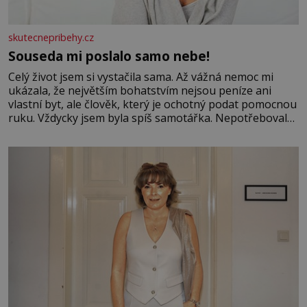
skutecnepribehy.cz
Souseda mi poslalo samo nebe!
Celý život jsem si vystačila sama. Až vážná nemoc mi
ukázala, že největším bohatstvím nejsou peníze ani
vlastní byt, ale člověk, který je ochotný podat pomocnou
ruku. Vždycky jsem byla spíš samotářka. Nepotřebovala
jsem kolem sebe partu kamarádek ani partnera. Stačily
mi knihy, práce a hlavně klid. Hned po studiích jsem
odešla z rodného města,