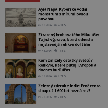
Ayia Napa: Kyperské vodní
monstrum s mírumilovnou
povahou
7.8.2026
4.3TIS
Ztracený hrob svatého Mikuláše:
Tajná výprava, která odnesla
nejslavnější relikvii do Itálie
7.8.2026
1.8TIS
Kam zmizely ostatky světců?
Relikvie, které putují Evropou a
dodnes budí úžas
6.8.2026
2.7TIS
Železný zázrak z Indie: Proč tento
sloup už 1 600 let nezná rez?
5.8.2026
2.8TIS