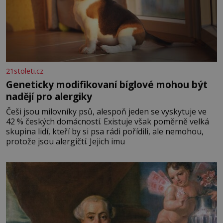
21stoleti.cz
Geneticky modifikovaní bíglové mohou být
nadějí pro alergiky
Češi jsou milovníky psů, alespoň jeden se vyskytuje ve
42 % českých domácností. Existuje však poměrně velká
skupina lidí, kteří by si psa rádi pořídili, ale nemohou,
protože jsou alergičtí. Jejich imu