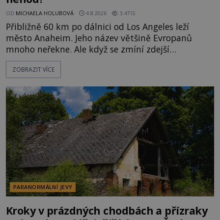
OD
MICHAELA HOLUBOVÁ
4.8.2026
3.4TIS
Přibližně 60 km po dálnici od Los Angeles leží
město Anaheim. Jeho název většině Evropanů
mnoho neřekne. Ale když se zmíní zdejší
Disneyland, je hned jasno. Zábavní park vyroste na
ZOBRAZIT VÍCE
poklidném místě bývalého sadu pomerančovníků.
Klid tu teď rozhodně nepanuje, park navštíví
kolem 17 000 000 zábavychtivých lidí ročně. A ač je
velká snaha to utajit, někteří z
PARANORMÁLNÍ JEVY
Kroky v prázdných chodbách a přízraky