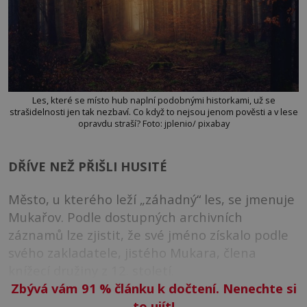
Les, které se místo hub naplní podobnými historkami, už se
strašidelnosti jen tak nezbaví. Co když to nejsou jenom pověsti a v lese
opravdu straší? Foto: jplenio/ pixabay
DŘÍVE NEŽ PŘIŠLI HUSITÉ
Město, u kterého leží „záhadný“ les, se jmenuje
Mukařov. Podle dostupných archivních
záznamů lze zjistit, že své jméno získalo podle
svého zakladatele, jistého Mukara, člena
knížecí družiny z 12. století.
Zbývá vám 91
%
článku k dočtení. Nenechte si
to ujít!