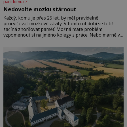
panidomu.cz
Nedovolte mozku stárnout
Každý, komu je přes 25 let, by měl pravidelně
procvičovat mozkové závity. V tomto období se totiž
začíná zhoršovat paměť. Možná máte problém
vzpomenout si na jméno kolegy z práce. Nebo marně v
paměti lovíte název knížky, kterou jste nedávno přečetli.
Je to opravdu tak, s věkem jako kdyby se paměť
rozhodla stávkovat. Cvičte