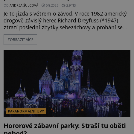
OD
ANDREA ŠULCOVÁ
5.8.2026
2.9TIS
Je to jízda s větrem o závod. V roce 1982 americký
drogově závislý herec Richard Dreyfuss (*1947)
ztratí poslední zbytky sebezáchovy a prohání se
po silnicích ve svém mercedesu jako utržený ze
ZOBRAZIT VÍCE
řetězu. Vše vyvrcholí katastrofou, když to Dreyfuss
napálí v plné rychlosti do stromu! Policie ve vraku
následně nalezne schovaný kokain. Tímto
momentem se slavnému
PARANORMÁLNÍ JEVY
Hororové zábavní parky: Straší tu oběti
nehod?