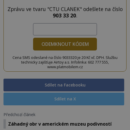
Zprávu ve tvaru "CTU CLANEK" odešlete na číslo
903 33 20
.
ODEMKNOUT KÓDEM
Cena SMS odeslané na číslo 9033320 je 20 Kč vč. DPH. Službu
technicky zajišťuje Airtoy a.s. Infolinka: 602 777 555,
www.platmobilem.cz
Sdílet na Facebooku
Sdílet na X
Předchozí článek
Záhadný obr v americkém muzeu podivností