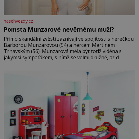
nasehvezdy.cz
Pomsta Munzarové nevěrnému muži?
Přímo skandální zvěsti zaznívají ve spojitosti s herečkou
Barborou Munzarovou (54) a hercem Martinem
Trnavským (56). Munzarová měla být totiž viděna s
jakýmsi sympaťákem, s nímž se velmi družně, až d