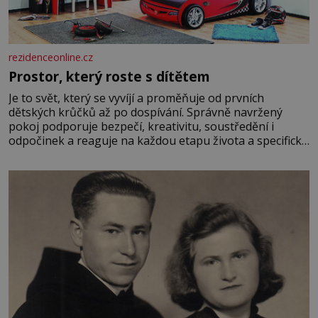
rezidenceonline.cz
Prostor, který roste s dítětem
Je to svět, který se vyvíjí a proměňuje od prvních
dětských krůčků až po dospívání. Správně navržený
pokoj podporuje bezpečí, kreativitu, soustředění i
odpočinek a reaguje na každou etapu života a specifické
potřeby dítěte. Pro nejmenší je klíčová jednoduchost,
měkkost a bezpečí, proto by pokoj miminka měl působit
především klidně a útulně. Předškolní věk je