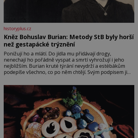
historyplus.cz
Kněz Bohuslav Burian: Metody StB byly horší
než gestapácké trýznění
Ponižují ho a mlátí. Do jídla mu přidávají drogy,
nenechají ho pořádně vyspat a smrtí vyhrožují i jeho
nejbližším. Burian kruté týrání nevydrží a estébákům
podepíše všechno, co po něm chtějí. Svým podpisem jim
potvrdí také to, že na něj během výslechů nikdo nevyvíjel
fyzický ani psychický nátlak. Syn brněnského řezníka
chce být knězem a