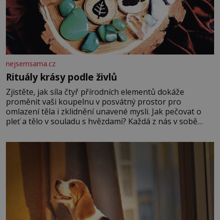
nejsemsama.cz
Rituály krásy podle živlů
Zjistěte, jak síla čtyř přírodních elementů dokáže
proměnit vaši koupelnu v posvátný prostor pro
omlazení těla i zklidnění unavené mysli. Jak pečovat o
pleť a tělo v souladu s hvězdami? Každá z nás v sobě
nese otisk vesmíru, který se projevuje nejen v naší
povaze, ale i v potřebách naší pokožky. Ohnivá znamení
Ženy narozené ve znamení Berana, Lva a Střelce v sobě
nesou žár, odvahu a neutuchající elán. Vaše