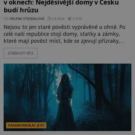
v oknech: Nejděsivější domy v Česku
budí hrůzu
OD
HELENA STEJSKALOVÁ
2.8.2026
3.3TIS
Nejsou to jen staré pověsti vyprávěné u ohně. Po
celé naší republice stojí domy, statky a zámky,
které mají pověst míst, kde se zjevují přízraky,
ozývají nevysvětlitelné zvuky nebo se dějí podivné
ZOBRAZIT VÍCE
jevy. Zatímco historici většinou hledají racionální
vysvětlení, záhadologové upozorňují, že některé
lokality vykazují nápadně podobná svědectví po
celé generace. A právě tato opakující se svědectví
ud
PARANORMÁLNÍ JEVY