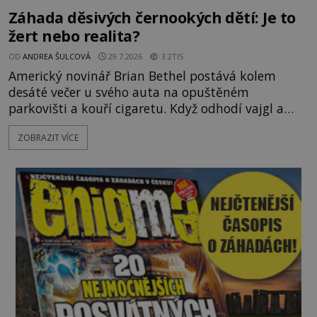
Záhada děsivých černookých dětí: Je to
žert nebo realita?
OD
ANDREA ŠULCOVÁ
29.7.2026
3.2TIS
Americký novinář Brian Bethel postává kolem
desáté večer u svého auta na opuštěném
parkovišti a kouří cigaretu. Když odhodí vajgl a
chystá se nastoupit do auta, přijdou k němu dva
ZOBRAZIT VÍCE
mladí chlapci, kterým může být okolo 14 let.
„Pane, byl byste tak laskav a svezl nás domů? Je to
pouhých několik minut od tohoto parkoviště,“
zeptá se suverénně jeden z nich. P