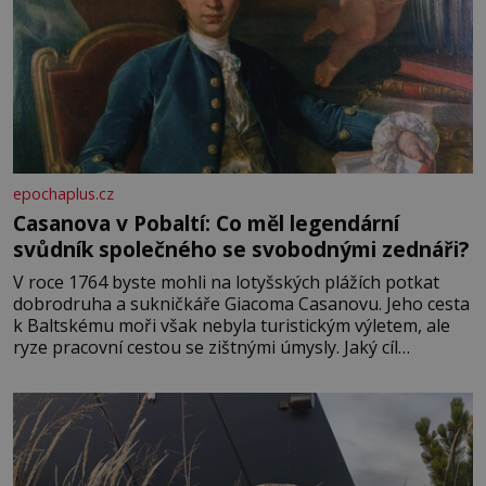
epochaplus.cz
Casanova v Pobaltí: Co měl legendární
svůdník společného se svobodnými zednáři?
V roce 1764 byste mohli na lotyšských plážích potkat
dobrodruha a sukničkáře Giacoma Casanovu. Jeho cesta
k Baltskému moři však nebyla turistickým výletem, ale
ryze pracovní cestou se zištnými úmysly. Jaký cíl
Casanova sledoval, když se například procházel uličkami
lotyšské Rigy? Casanova v Pobaltí kontaktoval tamní
zednářské lóže. Nebyl v této oblasti žádným nováčkem,
protože do zednářské