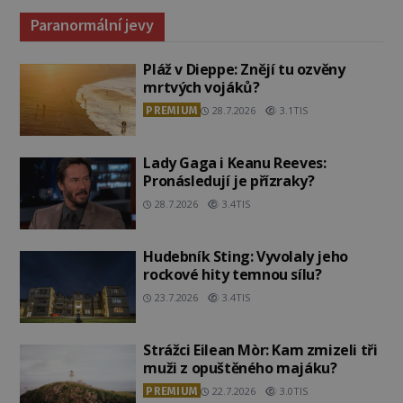
Paranormální jevy
Pláž v Dieppe: Znějí tu ozvěny
mrtvých vojáků?
PREMIUM
28.7.2026
3.1TIS
Lady Gaga i Keanu Reeves:
Pronásledují je přízraky?
28.7.2026
3.4TIS
Hudebník Sting: Vyvolaly jeho
rockové hity temnou sílu?
23.7.2026
3.4TIS
Strážci Eilean Mòr: Kam zmizeli tři
muži z opuštěného majáku?
PREMIUM
22.7.2026
3.0TIS